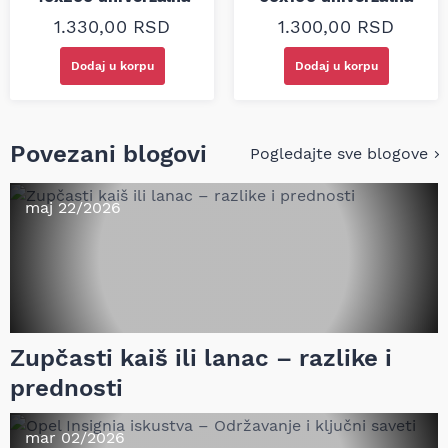
1.330,00
RSD
1.300,00
RSD
Dodaj u korpu
Dodaj u korpu
Povezani blogovi
Pogledajte sve blogove
maj 22/2026
Zupčasti kaiš ili lanac – razlike i
prednosti
mar 02/2026