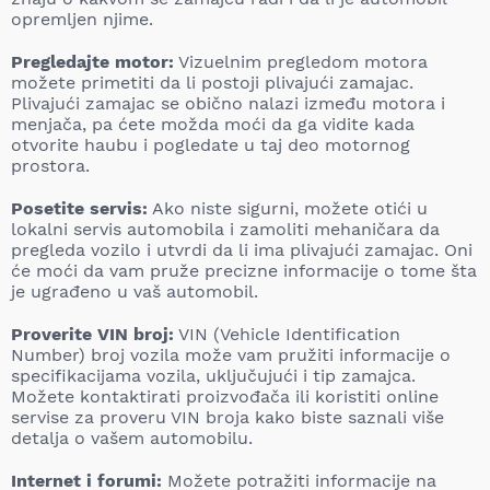
opremljen njime.
Pregledajte motor:
Vizuelnim pregledom motora
možete primetiti da li postoji plivajući zamajac.
Plivajući zamajac se obično nalazi između motora i
menjača, pa ćete možda moći da ga vidite kada
otvorite haubu i pogledate u taj deo motornog
prostora.
Posetite servis:
Ako niste sigurni, možete otići u
lokalni servis automobila i zamoliti mehaničara da
pregleda vozilo i utvrdi da li ima plivajući zamajac. Oni
će moći da vam pruže precizne informacije o tome šta
je ugrađeno u vaš automobil.
Proverite VIN broj:
VIN (Vehicle Identification
Number) broj vozila može vam pružiti informacije o
specifikacijama vozila, uključujući i tip zamajca.
Možete kontaktirati proizvođača ili koristiti online
servise za proveru VIN broja kako biste saznali više
detalja o vašem automobilu.
Internet i forumi:
Možete potražiti informacije na