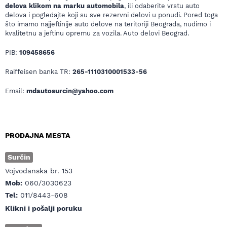
delova klikom na marku automobila
, ili odaberite vrstu auto
delova i pogledajte koji su sve rezervni delovi u ponudi. Pored toga
što imamo najjeftinije auto delove na teritoriji Beograda, nudimo i
kvalitetnu a jeftinu opremu za vozila. Auto delovi Beograd.
PIB:
109458656
Raiffeisen banka TR:
265-1110310001533-56
Email:
mdautosurcin@yahoo.com
PRODAJNA MESTA
Surčin
Vojvođanska br. 153
Mob:
060/3030623
Tel:
011/8443-608
Klikni i pošalji poruku