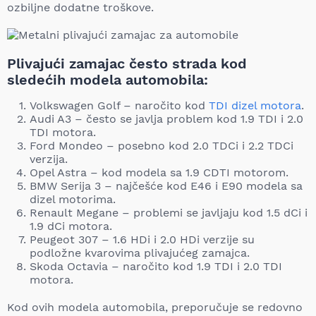
ozbiljne dodatne troškove.
Plivajući zamajac često strada kod
sledećih modela automobila:
Volkswagen Golf – naročito kod
TDI dizel motora
.
Audi A3 – često se javlja problem kod 1.9 TDI i 2.0
TDI motora.
Ford Mondeo – posebno kod 2.0 TDCi i 2.2 TDCi
verzija.
Opel Astra – kod modela sa 1.9 CDTI motorom.
BMW Serija 3 – najčešće kod E46 i E90 modela sa
dizel motorima.
Renault Megane – problemi se javljaju kod 1.5 dCi i
1.9 dCi motora.
Peugeot 307 – 1.6 HDi i 2.0 HDi verzije su
podložne kvarovima plivajućeg zamajca.
Skoda Octavia – naročito kod 1.9 TDI i 2.0 TDI
motora.
Kod ovih modela automobila, preporučuje se redovno