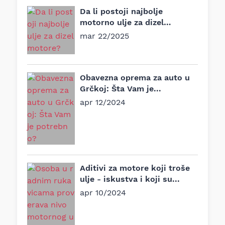
Da li postoji najbolje
motorno ulje za dizel
motore?
mar 22/2025
Obavezna oprema za auto u
Grčkoj: Šta Vam je...
apr 12/2024
Aditivi za motore koji troše
ulje - iskustva i koji su...
apr 10/2024