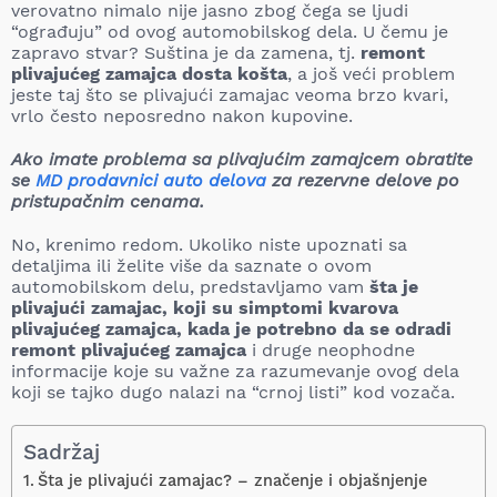
verovatno nimalo nije jasno zbog čega se ljudi
“ograđuju” od ovog automobilskog dela. U čemu je
zapravo stvar? Suština je da zamena, tj.
remont
plivajućeg zamajca dosta košta
, a još veći problem
jeste taj što se plivajući zamajac veoma brzo kvari,
vrlo često neposredno nakon kupovine.
Ako imate problema sa plivajućim zamajcem obratite
se
MD prodavnici auto delova
za rezervne delove po
pristupačnim cenama.
No, krenimo redom. Ukoliko niste upoznati sa
detaljima ili želite više da saznate o ovom
automobilskom delu, predstavljamo vam
šta je
plivajući zamajac, koji su simptomi kvarova
plivajućeg zamajca, kada je potrebno da se odradi
remont plivajućeg zamajca
i druge neophodne
informacije koje su važne za razumevanje ovog dela
koji se tajko dugo nalazi na “crnoj listi” kod vozača.
Sadržaj
Šta je plivajući zamajac? – značenje i objašnjenje