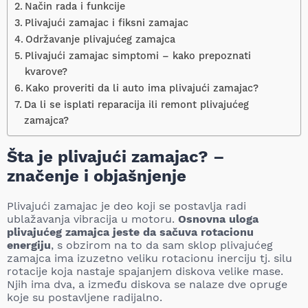
Način rada i funkcije
Plivajući zamajac i fiksni zamajac
Održavanje plivajućeg zamajca
Plivajući zamajac simptomi – kako prepoznati
kvarove?
Kako proveriti da li auto ima plivajući zamajac?
Da li se isplati reparacija ili remont plivajućeg
zamajca?
Šta je plivajući zamajac? –
značenje i objašnjenje
Plivajući zamajac je deo koji se postavlja radi
ublažavanja vibracija u motoru.
O
snovna uloga
plivajućeg zamajca jeste da sačuva rotacionu
energiju
, s obzirom na to da sam sklop plivajućeg
zamajca ima izuzetno veliku rotacionu inerciju tj. silu
rotacije koja nastaje spajanjem diskova velike mase.
Njih ima dva, a između diskova se nalaze dve opruge
koje su postavljene radijalno.