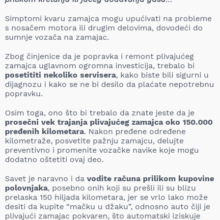
Simptomi kvaru zamajca mogu upućivati na probleme
s nosačem motora ili drugim delovima, dovodeći do
sumnje vozača na zamajac.
Zbog činjenice da je popravka i remont plivajućeg
zamajca uglavnom ogromna investicija, trebalo bi
posetititi nekoliko servisera
, kako biste bili sigurni u
dijagnozu i kako se ne bi desilo da plaćate nepotrebnu
popravku.
Osim toga, ono što bi trebalo da znate jeste da je
prosečni vek trajanja plivajućeg zamajca oko 150.000
pređenih kilometara
. Nakon pređene određene
kilometraže, posvetite pažnju zamajcu, delujte
preventivno i promenite vozačke navike koje mogu
dodatno oštetiti ovaj deo.
Savet je naravno i da
vodite računa prilikom kupovine
polovnjaka
, posebno onih koji su prešli ili su blizu
prelaska 150 hiljada kilometara, jer se vrlo lako može
desiti da kupite “mačku u džaku”, odnosno auto čiji je
plivajući zamajac pokvaren, što automatski iziskuje