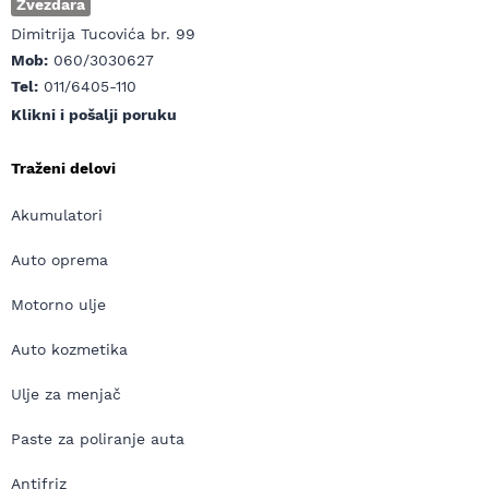
Zvezdara
Dimitrija Tucovića br. 99
Mob:
060/3030627
Tel:
011/6405-110
Klikni i pošalji poruku
Traženi delovi
Akumulatori
Auto oprema
Motorno ulje
Auto kozmetika
Ulje za menjač
Paste za poliranje auta
Antifriz