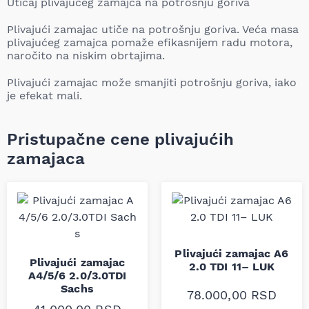
Uticaj plivajućeg zamajca na potrošnju goriva
Plivajući zamajac utiče na potrošnju goriva. Veća masa
plivajućeg zamajca pomaže efikasnijem radu motora,
naročito na niskim obrtajima.
Plivajući zamajac može smanjiti potrošnju goriva, iako
je efekat mali.
Pristupačne cene plivajućih
zamajaca
Plivajući zamajac A6
Plivajući zamajac
2.0 TDI 11– LUK
A4/5/6 2.0/3.0TDI
Sachs
78.000,00
RSD