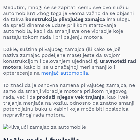
Međutim, mnogi će se zapitati čemu sve ovo služi u
automobilu?! Zbog toga je veoma važno da se objasni
da takva
konstrukcija plivajućeg zamajca
ima ulogu
da spreči dinamske udare prilikom startovanja
automobila, kao i da smanji sve one vibracije koje
nastaju tokom rada i pri paljenju motora.
Dakle, suština plivajućeg zamajca (ili kako se još
naziva zamajac podeljene mase) jeste da svojom
konstrukcijom i delovanjem ujednači tj.
uravnoteži rad
motora
, kako bi se u značajnoj meri smanjilo i
opterećenje na
menjač automobila
.
To znači da je osnovna namena plivajućeg zamajca, ne
samo da smanji vibracije motora prilikom njegovog
rada, već i da
produži njegov vek trajanja
, kao i vek
trajanja menjača na vozilu, odnosno da znatno smanji
potencijalnu buku u kabini koja može biti posledica
nepravilnog rada motora.