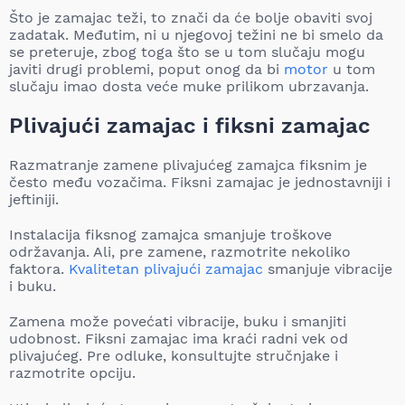
Što je zamajac teži, to znači da će bolje obaviti svoj
zadatak. Međutim, ni u njegovoj težini ne bi smelo da
se preteruje, zbog toga što se u tom slučaju mogu
javiti drugi problemi, poput onog da bi
motor
u tom
slučaju imao dosta veće muke prilikom ubrzavanja.
Plivajući zamajac i fiksni zamajac
Razmatranje zamene plivajućeg zamajca fiksnim je
često među vozačima. Fiksni zamajac je jednostavniji i
jeftiniji.
Instalacija fiksnog zamajca smanjuje troškove
održavanja. Ali, pre zamene, razmotrite nekoliko
faktora.
Kvalitetan plivajući zamajac
smanjuje vibracije
i buku.
Zamena može povećati vibracije, buku i smanjiti
udobnost. Fiksni zamajac ima kraći radni vek od
plivajućeg. Pre odluke, konsultujte stručnjake i
razmotrite opciju.