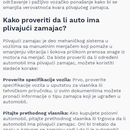
održavanje i pažljivo vozačko ponašanje kako bi se
smanjila verovatnoća kvara plivajućeg zamajca.
Kako proveriti da li auto ima
plivajući zamajac?
Plivajući zamajac je deo mehaničkog sistema u
vozilima sa manuelnim menjačem koji pomaže u
smanjenju vibracija i šokova prilikom prenosa snage iz
motora na menjač. Da biste proverili da li određeni
automobil ima plivajući zamajac, možete koristiti
sledeće korake:
Proverite specifikacije vozila:
Prvo, proverite
specifikacije vozila u uputstvu za vlasnika ili
tehničkom priručniku. U ovim dokumentima možete
pronaći informacije o tipu zamajca koji je ugrađen u
automobil.
Pitajte prethodnog vlasnika:
Ako kupujete polovni
automobil, pitajte prethodnog vlasnika ili trgovca da li
automobil ima plivajući zamajac. Oni bi trebalo da
znaju o kakvom se zamajcu radi i da li je automobil