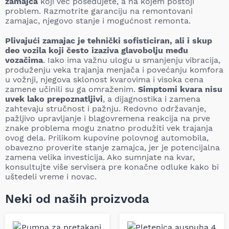
zamajca
koji već posedujete, a na kojem postoji
problem. Razmotrite garanciju na remontovani
zamajac, njegovo stanje i mogućnost remonta.
Plivajući zamajac je tehnički sofisticiran, ali i skup
deo vozila koji često izaziva glavobolju među
vozačima
. Iako ima važnu ulogu u smanjenju vibracija,
produženju veka trajanja menjača i povećanju komfora
u vožnji, njegova sklonost kvarovima i visoka cena
zamene učinili su ga omraženim.
Simptomi kvara nisu
uvek lako prepoznatljivi
, a dijagnostika i zamena
zahtevaju stručnost i pažnju. Redovno održavanje,
pažljivo upravljanje i blagovremena reakcija na prve
znake problema mogu znatno produžiti vek trajanja
ovog dela. Prilikom kupovine polovnog automobila,
obavezno proverite stanje zamajca, jer je potencijalna
zamena velika investicija. Ako sumnjate na kvar,
konsultujte više servisera pre konačne odluke kako bi
uštedeli vreme i novac.
Neki od naših proizvoda