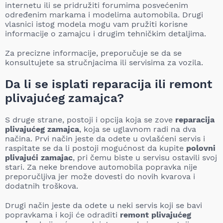
internetu ili se pridružiti forumima posvećenim
određenim markama i modelima automobila. Drugi
vlasnici istog modela mogu vam pružiti korisne
informacije o zamajcu i drugim tehničkim detaljima.
Za precizne informacije, preporučuje se da se
konsultujete sa stručnjacima ili servisima za vozila.
Da li se isplati reparacija ili remont
plivajućeg zamajca?
S druge strane, postoji i opcija koja se zove
reparacija
plivajućeg zamajca
, koja se uglavnom radi na dva
načina. Prvi način jeste da odete u ovlašćeni servis i
raspitate se da li postoji mogućnost da kupite
polovni
plivajući zamajac
, pri čemu biste u servisu ostavili svoj
stari. Za neke brendove automobila popravka nije
preporučljiva jer može dovesti do novih kvarova i
dodatnih troškova.
Drugi način jeste da odete u neki servis koji se bavi
popravkama i koji će odraditi
remont plivajućeg