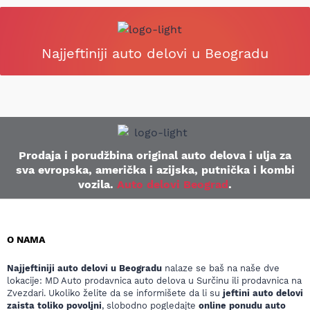
Najjeftiniji auto delovi u Beogradu
Prodaja i porudžbina original auto delova i ulja za
sva evropska, američka i azijska, putnička i kombi
vozila.
Auto delovi Beograd
.
O NAMA
Najjeftiniji auto delovi u Beogradu
nalaze se baš na naše dve
lokacije: MD Auto prodavnica auto delova u Surčinu ili prodavnica na
Zvezdari. Ukoliko želite da se informišete da li su
jeftini auto delovi
zaista toliko povoljni
, slobodno pogledajte
online ponudu auto