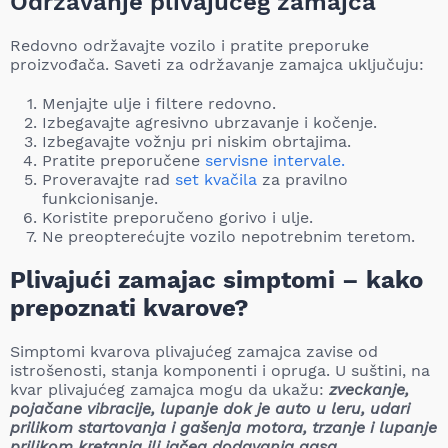
Održavanje plivajućeg zamajca
Redovno održavajte vozilo i pratite preporuke
proizvođača. Saveti za održavanje zamajca uključuju:
Menjajte ulje i filtere redovno.
Izbegavajte agresivno ubrzavanje i kočenje.
Izbegavajte vožnju pri niskim obrtajima.
Pratite preporučene
servisne intervale.
Proveravajte rad
set kvačila
za pravilno
funkcionisanje.
Koristite preporučeno gorivo i ulje.
Ne preopterećujte vozilo nepotrebnim teretom.
Plivajući zamajac simptomi – kako
prepoznati kvarove?
Simptomi kvarova plivajućeg zamajca zavise od
istrošenosti, stanja komponenti i opruga. U suštini, na
kvar plivajućeg zamajca mogu da ukažu:
zveckanje,
pojačane vibracije, lupanje dok je auto u leru, udari
prilikom startovanja i gašenja motora, trzanje i lupanje
prilikom kretanja ili jačeg dodavanja gasa
…