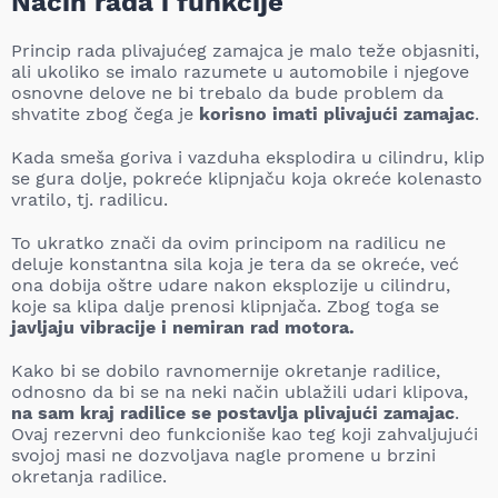
Način rada i funkcije
Princip rada plivajućeg zamajca je malo teže objasniti,
ali ukoliko se imalo razumete u automobile i njegove
osnovne delove ne bi trebalo da bude problem da
shvatite zbog čega je
korisno imati plivajući zamajac
.
Kada smeša goriva i vazduha eksplodira u cilindru, klip
se gura dolje, pokreće klipnjaču koja okreće kolenasto
vratilo, tj. radilicu.
To ukratko znači da ovim principom na radilicu ne
deluje konstantna sila koja je tera da se okreće, već
ona dobija oštre udare nakon eksplozije u cilindru,
koje sa klipa dalje prenosi klipnjača. Zbog toga se
javljaju vibracije i nemiran rad motora.
Kako bi se dobilo ravnomernije okretanje radilice,
odnosno da bi se na neki način ublažili udari klipova,
na sam kraj radilice se postavlja plivajući zamajac
.
Ovaj rezervni deo funkcioniše kao teg koji zahvaljujući
svojoj masi ne dozvoljava nagle promene u brzini
okretanja radilice.