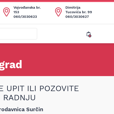
Vojvođanska br.
Dimitrija
153
Tucovića br. 99
060/3030623
060/3030627
ograd
 UPIT ILI POZOVITE
RADNJU
rodavnica Surčin