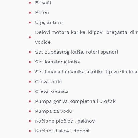
Brisači
Filteri
Ulje, antifriz
Delovi motora karike, klipovi, bregasta, diht
vođice
Set zupčastog kaiša, roleri spaneri
Set kanalnog kaiša
Set lanaca lančanika ukoliko tip vozila ima
Creva vode
Creva kočnica
Pumpa goriva kompletna i uložak
Pumpa za vodu
Kočione pločice , paknovi
Kočioni diskovi, doboši