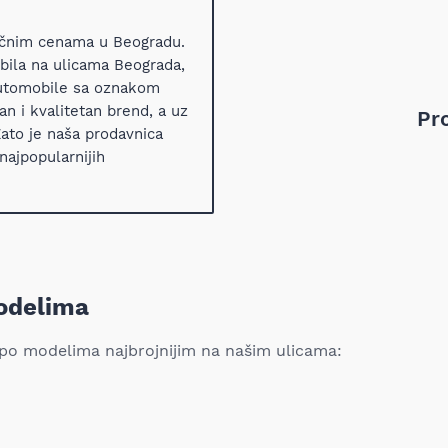
ačnim cenama u Beogradu.
bila na ulicama Beograda,
automobile sa oznakom
n i kvalitetan brend, a uz
Pr
ato je naša prodavnica
najpopularnijih
modelima
 po modelima najbrojnijim na našim ulicama: