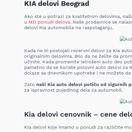
KIA delovi Beograd
Ako ste u potrazi za kvalitetnim delovima, naš
u
MD ponudi delova
. Naše prodavnice se nalaze
delovi Kia automobila na raspolaganju.
Kada ne bi postojali rezervni delovi za Kia au
originalnim delovima. Bilo da ne želite da pro
učinite. Kada promenite istrošeni auto deo pobo
pametno da se koriste polovni auto delovi za K
dolaze sa dnevnikom upotrebe i ne možete da zn
Zato
naši Kia auto delovi potiču od sigurnih 
za ispravnost pojedinog dela za automobil.
Kia delovi cenovnik – cene del
Kia delovi koje imamo u ponudi za različite mo