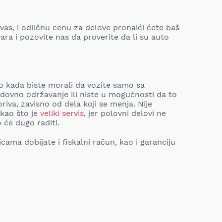
as, i odličnu cenu za delove pronaići ćete baš
ara i pozovite nas da proverite da li su auto
ao kada biste morali da vozite samo sa
edovno održavanje ili niste u mogućnosti da to
iva, zavisno od dela koji se menja. Nije
kao što je
veliki servis
, jer polovni delovi ne
 će dugo raditi.
cama dobijate i fiskalni račun, kao i garanciju