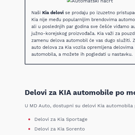
Naši
Kia delovi
se prodaju po izuzetno pristup
Kia nije među popularnijim brendovima automo
ali u poslednjih par godina sve češće viđamo 
južno-korejskog proizvođača. Kia važi za pouzda
zamenu delova automobil će vas dugo služiti. Z
auto delova za Kia vozila opremljena delovima 
automobila, a možete ih pogledati u nastavku.
Delovi za KIA automobile po 
U MD Auto, dostupni su delovi Kia automobila
Delovi za Kia Sportage
Delovi za Kia Sorento