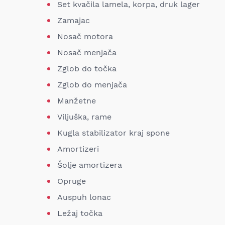
Set kvačila lamela, korpa, druk lager
Zamajac
Nosač motora
Nosač menjača
Zglob do točka
Zglob do menjača
Manžetne
Viljuška, rame
Kugla stabilizator kraj spone
Amortizeri
Šolje amortizera
Opruge
Auspuh lonac
Ležaj točka