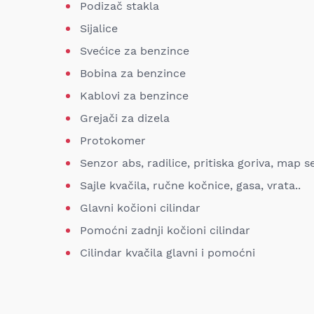
Podizač stakla
Sijalice
Svećice za benzince
Bobina za benzince
Kablovi za benzince
Grejači za dizela
Protokomer
Senzor abs, radilice, pritiska goriva, map 
Sajle kvačila, ručne kočnice, gasa, vrata..
Glavni kočioni cilindar
Pomoćni zadnji kočioni cilindar
Cilindar kvačila glavni i pomoćni