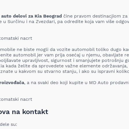
i
auto delovi za Kia Beograd
čine pravom destinacjiom za v
 u Surčinu i na Zvezdari, pa odredite koja vam više odgov
tomobile ne biste mogli da vozite automobil toliko dugo k
menite automobil jer vam prija osećaj u njemu, obavljate r
ljšavate upravljivost, sigurnost i smanjujete potrošnju gor
ia kada želite da sprovedete važne elemente održavanja, 
ate u kakvom su stvarno stanju, i ako su ispravni koliko
proizvođača
, a na svaki deo koji kupite u MD Auto prodavni
ova na kontakt
dele su: