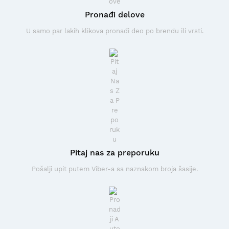
Pronađi delove
U samo par lakih klikova pronađi deo po brendu ili vrsti.
Pitaj nas za preporuku
Pošalji upit putem Viber-a sa naznakom broja šasije.