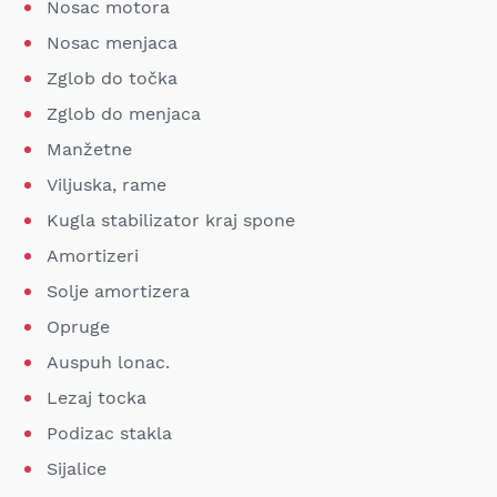
Nosac motora
Nosac menjaca
Zglob do točka
Zglob do menjaca
Manžetne
Viljuska, rame
Kugla stabilizator kraj spone
Amortizeri
Solje amortizera
Opruge
Auspuh lonac.
Lezaj tocka
Podizac stakla
Sijalice