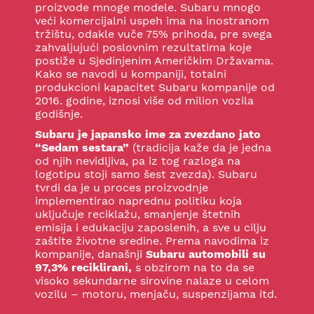
proizvode mnoge modele. Subaru mnogo
veći komercijalni uspeh ima na inostranom
tržištu, odakle vuče 75% prihoda, pre svega
zahvaljujući poslovnim rezultatima koje
postiže u Sjedinjenim Američkim Državama.
Kako se navodi u kompaniji, totalni
produkcioni kapacitet Subaru kompanije od
2016. godine, iznosi više od milion vozila
godišnje.
Subaru je japansko ime za zvezdano jato
“Sedam sestara”
(tradicija kaže da je jedna
od njih nevidljiva, pa iz tog razloga na
logotipu stoji samo šest zvezda). Subaru
tvrdi da je u proces proizvodnje
implementirao naprednu politiku koja
uključuje reciklažu, smanjenje štetnih
emisija i edukaciju zaposlenih, a sve u cilju
zaštite životne sredine. Prema navodima iz
kompanije, današnji
Subaru automobili su
97,3% reciklirani,
s obzirom na to da se
visoko sekundarne sirovine nalaze u celom
vozilu – motoru, menjaču, suspenzijama itd.