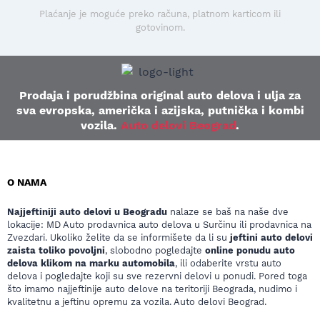
Plaćanje je moguće preko računa, platnom karticom ili
gotovinom.
Prodaja i porudžbina original auto delova i ulja za
sva evropska, američka i azijska, putnička i kombi
vozila.
Auto delovi Beograd
.
O NAMA
Najjeftiniji auto delovi u Beogradu
nalaze se baš na naše dve
lokacije: MD Auto prodavnica auto delova u Surčinu ili prodavnica na
Zvezdari. Ukoliko želite da se informišete da li su
jeftini auto delovi
zaista toliko povoljni
, slobodno pogledajte
online ponudu auto
delova klikom na marku automobila
, ili odaberite vrstu auto
delova i pogledajte koji su sve rezervni delovi u ponudi. Pored toga
što imamo najjeftinije auto delove na teritoriji Beograda, nudimo i
kvalitetnu a jeftinu opremu za vozila. Auto delovi Beograd.