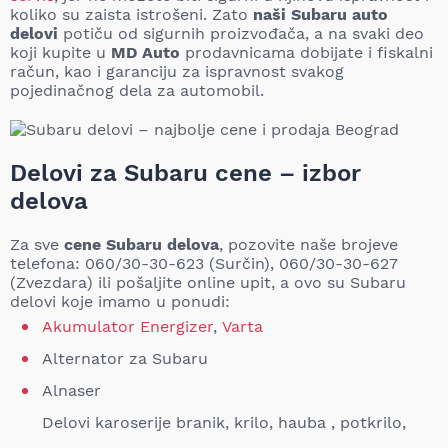
koliko su zaista istrošeni. Zato
naši Subaru auto
delovi
potiču od sigurnih proizvođača, a na svaki deo
koji kupite u
MD Auto
prodavnicama dobijate i fiskalni
račun, kao i garanciju za ispravnost svakog
pojedinačnog dela za automobil.
Delovi za Subaru cene – izbor
delova
Za sve
cene Subaru delova
, pozovite naše brojeve
telefona: 060/30-30-623 (Surčin), 060/30-30-627
(Zvezdara) ili pošaljite online upit, a ovo su Subaru
delovi koje imamo u ponudi:
Akumulator Energizer
,
Varta
Alternator za Subaru
Alnaser
Delovi karoserije branik, krilo, hauba , potkrilo,