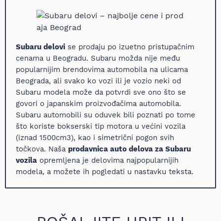
Subaru delovi
se prodaju po izuetno pristupačnim
cenama u Beogradu. Subaru možda nije među
popularnijim brendovima automobila na ulicama
Beograda, ali svako ko vozi ili je vozio neki od
Subaru modela može da potvrdi sve ono što se
govori o japanskim proizvođačima automobila.
Subaru automobili su oduvek bili poznati po tome
što koriste bokserski tip motora u većini vozila
(iznad 1500cm3), kao i simetrični pogon svih
točkova. Naša
prodavnica auto delova za Subaru
vozila
opremljena je delovima najpopularnijih
modela, a možete ih pogledati u nastavku teksta.