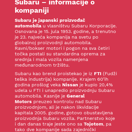
Subaru – informacije o
kompaniji
Subaru je japanski proizvođač
automobila
u vlasništvu Subaru Korporacije.
Osnovana je 15. jula 1953. godine, a trenutno
je 23. najveća kompanija na svetu po
globalnoj proizvodnji automobila.
Ravni/bokser motori i pogon na sva četiri
točka postali su standardna oprema za
srednja i mala vozila namenjena
međunarodnom tržištu.
Subaru kao brend proistekao je iz
FTI
(Fudži
teška industrija) kompanije. Krajem 60’ih
godina prošlog veka
Nissan
je kupio 20,4%
udela u FTI i unapredio proizvodnju Subaru
automobila. Kasnije je
General
Motors
preuzeo kontrolu nad Subaru
proizvodnjom, ali je nakon likvidacije
kapitala 2005. godine, gotovo obustavljena
proizvodnja Subaru vozila. Partnerstvo koje
i dan danas traje jeste ono sa
Tojotom
, pa
tako dve kompanije sada zajednički