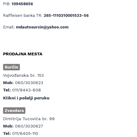
PIB:
109458656
Raiffeisen banka TR:
265-1110310001533-56
Email:
mdautosurcin@yahoo.com
PRODAJNA MESTA
Surčin
Vojvođanska br. 153
Mob:
060/3030623
Tel:
011/8443-608
Klikni i pošalji poruku
Zvezdara
Dimitrija Tucovića br. 99
Mob:
060/3030627
Tel:
011/6405-110