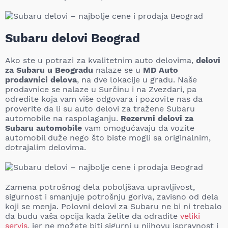
Subaru delovi Beograd
Ako ste u potrazi za kvalitetnim auto delovima,
delovi
za Subaru u Beogradu
nalaze se u
MD Auto
prodavnici delova
, na dve lokacije u gradu. Naše
prodavnice se nalaze u Surčinu i na Zvezdari, pa
odredite koja vam više odgovara i pozovite nas da
proverite da li su auto delovi za tražene Subaru
automobile na raspolaganju.
Rezervni delovi za
Subaru automobile
vam omogućavaju da vozite
automobil duže nego što biste mogli sa originalnim,
dotrajalim delovima.
Zamena potrošnog dela poboljšava upravljivost,
sigurnost i smanjuje potrošnju goriva, zavisno od dela
koji se menja. Polovni delovi za Subaru ne bi ni trebalo
da budu vaša opcija kada želite da odradite
veliki
servis
, jer ne možete biti sigurni u njihovu ispravnost i