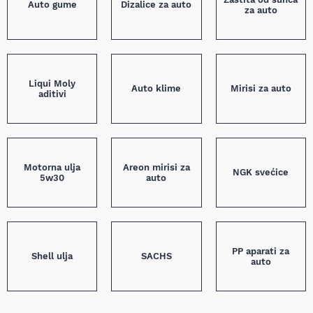
Auto gume
Dizalice za auto
za auto
Liqui Moly
Auto klime
Mirisi za auto
aditivi
Motorna ulja
Areon mirisi za
NGK svećice
5w30
auto
PP aparati za
Shell ulja
SACHS
auto