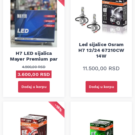
Led sijalice Osram
H7 12/24 67210CW
H7 LED sijalica
14W
Mayer Premium par
4.900,00
RSD
11.500,00
RSD
Originalna cena je bila: 4.900,00 RSD.
Trenutna cena je: 3.600,00 RSD.
3.600,00
RSD
Dodaj u korpu
Dodaj u korpu
−18%