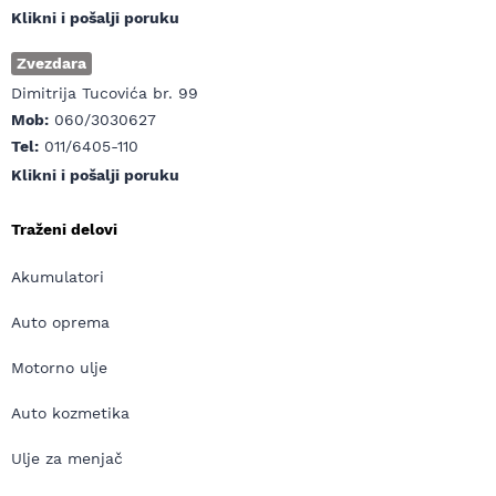
Klikni i pošalji poruku
Zvezdara
Dimitrija Tucovića br. 99
Mob:
060/3030627
Tel:
011/6405-110
Klikni i pošalji poruku
Traženi delovi
Akumulatori
Auto oprema
Motorno ulje
Auto kozmetika
Ulje za menjač