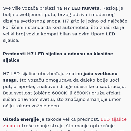
Sve više vozača prelazi na
H7 LED rasvetu.
Razlog je
bolja osvetljenost puta, brzog odziva i modernog
dizajna svetlosnog snopa. H7 grlo je jedno od najčešće
korišćenih standarda kod automobila, što znači da je
veliki broj vozila kompatibilan sa ovim tipom LED
sijalica.
Prednosti H7 LED sijalica u odnosu na klasične
sijalice
H7 LED sijalice obezbeđuju znatno
jaču svetlosnu
snagu
, što vozaču omogućava da daleko bolje uoči
put, prepreke, znakove i druge učesnike u saobraćaju.
Bela svetlost (obično 6000K ili 6500K) pruža efekat
sličan dnevnom svetlu, što značajno smanjuje umor
očiju tokom vožnje noću.
Ušteda energije
je takođe velika prednost.
LED sijalice
za auto
troše manje struje, što manje opterećuje