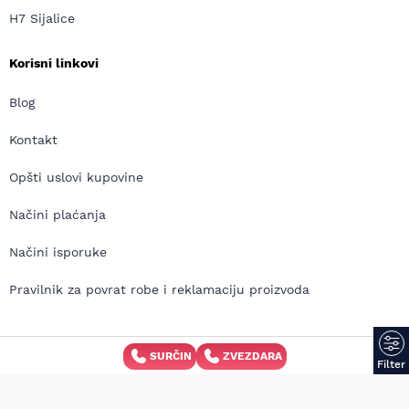
H7 Sijalice
Korisni linkovi
Blog
Kontakt
Opšti uslovi kupovine
Načini plaćanja
Načini isporuke
Pravilnik za povrat robe i reklamaciju proizvoda
SURČIN
ZVEZDARA
Copyright © MD Auto 2026 | Izrada internet prodavnice:
Filter
Avokado.rs