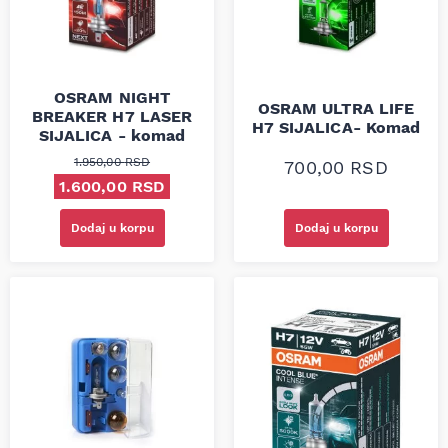
OSRAM NIGHT
OSRAM ULTRA LIFE
BREAKER H7 LASER
H7 SIJALICA- Komad
SIJALICA - komad
1.950,00
RSD
700,00
RSD
Originalna cena je bila: 1.950,00 RSD.
Trenutna cena je: 1.600,00 RSD.
1.600,00
RSD
Dodaj u korpu
Dodaj u korpu