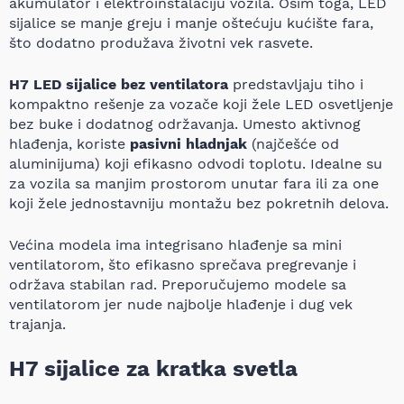
akumulator i elektroinstalaciju vozila. Osim toga, LED
sijalice se manje greju i manje oštećuju kućište fara,
što dodatno produžava životni vek rasvete.
H7 LED sijalice bez ventilatora
predstavljaju tiho i
kompaktno rešenje za vozače koji žele LED osvetljenje
bez buke i dodatnog održavanja. Umesto aktivnog
hlađenja, koriste
pasivni hladnjak
(najčešće od
aluminijuma) koji efikasno odvodi toplotu. Idealne su
za vozila sa manjim prostorom unutar fara ili za one
koji žele jednostavniju montažu bez pokretnih delova.
Većina modela ima integrisano hlađenje sa mini
ventilatorom, što efikasno sprečava pregrevanje i
održava stabilan rad. Preporučujemo modele sa
ventilatorom jer nude najbolje hlađenje i dug vek
trajanja.
H7 sijalice za kratka svetla