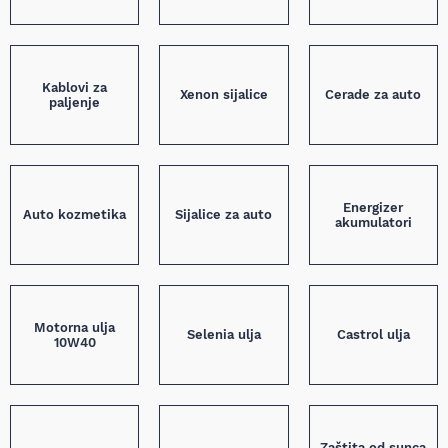
Kablovi za
Xenon sijalice
Cerade za auto
paljenje
Energizer
Auto kozmetika
Sijalice za auto
akumulatori
Motorna ulja
Selenia ulja
Castrol ulja
10W40
Zaštita od sunca