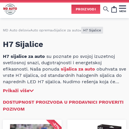
Uspešno ste dodali ovaj proizvod u vašu korpu.
PROIZVODI
MENI
Cene svih vrsta ulja i aditiva trenutno su podložne čestim promenama
usled nestabilne situacije na tržištu i dešavanja na Bliskom istoku.
Zbog učestalih promena nabavnih cena, nije uvek moguće ažurirati cene na sajtu u realnom vremenu.
Molimo vas da pre poručivanja pozovete i proverite trenutno stanje i tačnu cenu.
MD Auto delovi
»
Auto oprema
»
Sijalice za auto
»
H7 Sijalice
H7 Sijalice
H7 sijalice za auto
su poznate po svojoj izuzetnoj
svetlosnoj snazi, dugotrajnosti i energetskoj
efikasnosti. Naša ponuda
sijalica za auto
obuhvata sve
vrste H7 sijalica, od standardnih halogenih sijalica do
naprednih LED H7 sijalica. Nudimo rešenja koja će
vašem vozilu obezbediti optimalno osvetljenje u svim
Prikaži više
uslovima. Sve
H7 sijalice su prošle rigorozne testove i
zadovoljavaju najviše standarde bezbednosti i
DOSTUPNOST PROIZVODA U PRODAVNICI PROVERITI
performansi.
POZIVOM
−27%