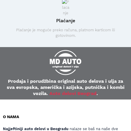
Plaćanje
Plaćanje je moguće preko računa, platnom karticom ili
gotovinom.
Prodaja i porudžbina original auto delova i ulja za
sva evropska, američka i azijska, putnička i kombi
vozila.
Auto delovi Beograd
.
O NAMA
Najjeftiniji auto delovi u Beogradu
nalaze se baš na naše dve