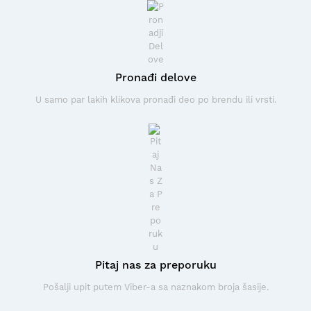
Pronađi delove
U samo par lakih klikova pronađi deo po brendu ili vrsti.
Pitaj nas za preporuku
Pošalji upit putem Viber-a sa naznakom broja šasije.