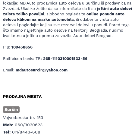
lokacije: MD Auto prodavnica auto delova u Surčinu ili prodavnica na
Zvezdari. Ukoliko želite da se informišete da li su
jeftini auto delovi
zaista toliko povoljni
, slobodno pogledajte
online ponudu auto
delova klikom na marku automobila
, ili odaberite vrstu auto
delova i pogledajte koji su sve rezervni delovi u ponudi. Pored toga
što imamo najjeftinije auto delove na teritoriji Beograda, nudimo i
kvalitetnu a jeftinu opremu za vozila. Auto delovi Beograd.
PIB:
109458656
Raiffeisen banka TR:
265-1110310001533-56
Email:
mdautosurcin@yahoo.com
PRODAJNA MESTA
Surčin
Vojvođanska br. 153
Mob:
060/3030623
Tel:
011/8443-608