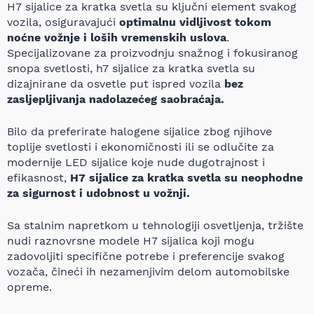
H7 sijalice za kratka svetla su ključni element svakog
vozila, osiguravajući
optimalnu vidljivost tokom
noćne vožnje i loših vremenskih uslova
.
Specijalizovane za proizvodnju snažnog i fokusiranog
snopa svetlosti, h7 sijalice za kratka svetla su
dizajnirane da osvetle put ispred vozila
bez
zasljepljivanja nadolazećeg saobraćaja.
Bilo da preferirate halogene sijalice zbog njihove
toplije svetlosti i ekonomičnosti ili se odlučite za
modernije LED sijalice koje nude dugotrajnost i
efikasnost,
H7 sijalice za kratka svetla su neophodne
za sigurnost i udobnost u vožnji.
Sa stalnim napretkom u tehnologiji osvetljenja, tržište
nudi raznovrsne modele H7 sijalica koji mogu
zadovoljiti specifične potrebe i preferencije svakog
vozača, čineći ih nezamenjivim delom automobilske
opreme.