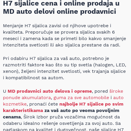
H7 sijalice cena i online prodaja u
MD auto delovi online prodavnici
Menjanje H7 sijalica zavisi od njihove upotrebe i
kvaliteta. Preporučuje se provera sijalica svakih 6
meseci i zamena kada se primeti bilo kakvo smanjenje
intenziteta svetlosti ili ako sijalica prestane da radi.
Pri odabiru H7 sijalica za vaš auto, potrebno je
razmotriti faktore kao što su tip svetla (halogen, LED,
xenon), željeni intenzitet svetlosti, vek trajanja sijalice
i kompatibilnost sa autom.
U
MD prodavnici auto delova i opreme
, pored
široke
ponude akumulatora
,
guma za sve automobile
i
auto
kozmetike
, pronaći ćete
najbolje H7 sijalice po svim
karakteristikama
za vaš auto po veoma povoljnim
cenama
, Širok izbor pruža vozačima mogućnost da
odaberu idealno rešenje osvetljenja za svoj auto. Sa
naglaskom na kvalitet i dugovečnost, naše sijalice H7