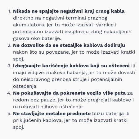
Nikada ne spajajte negativni kraj crnog kabla
direktno na negativni terminal praznog
akumulatora, jer to može izazvati varnice i
potencijalno izazvati eksploziju zbog nakupljenih
gasova oko baterije.
Ne dozvolite da se stezaljke kablova dodiruju
nakon što su povezane, jer to može izazvati kratki
spoj.
Izbegavajte korišćenje kablova koji su oštećeni
ili
imaju vidljive znakove habanja, jer to može dovesti
do neispravnog prenosa struje i potencijalnih
oštećenja.
Ne pokušavajte da pokrenete vozilo više puta
za
redom bez pauze, jer to može pregrejati kablove i
uzrokovati njihovo oštećenje.
Ne stavljajte metalne predmete
blizu baterija ili
priključenih kablova, jer to može izazvati kratki
spoj.