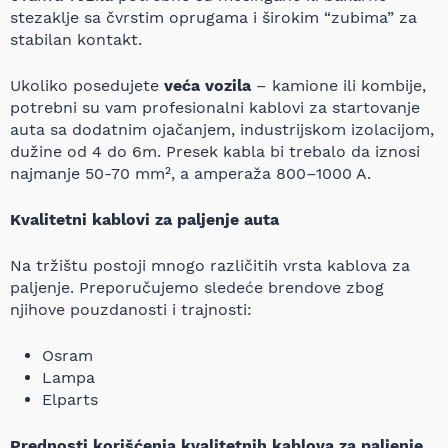
stezaklje sa čvrstim oprugama i širokim “zubima” za
stabilan kontakt.
Ukoliko posedujete
veća vozila
– kamione ili kombije,
potrebni su vam profesionalni kablovi za startovanje
auta sa dodatnim ojačanjem, industrijskom izolacijom,
dužine od 4 do 6m. Presek kabla bi trebalo da iznosi
najmanje 50-70 mm², a amperaža 800–1000 A.
Kvalitetni kablovi za paljenje auta
Na tržištu postoji mnogo različitih vrsta kablova za
paljenje. Preporučujemo sledeće brendove zbog
njihove pouzdanosti i trajnosti:
Osram
Lampa
Elparts
Prednosti korišćenja kvalitetnih kablova za paljenje