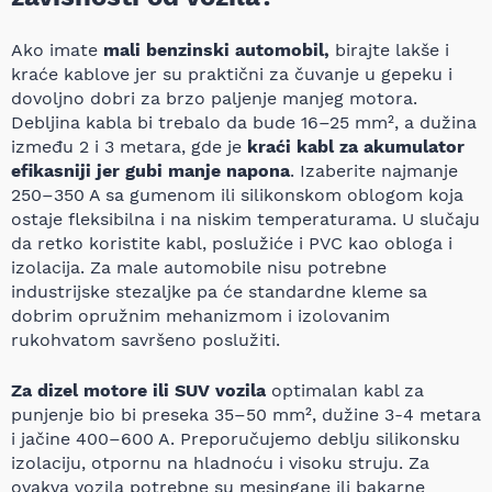
Ako imate
mali benzinski automobil,
birajte lakše i
kraće kablove jer su praktični za čuvanje u gepeku i
dovoljno dobri za brzo paljenje manjeg motora.
Debljina kabla bi trebalo da bude 16–25 mm², a dužina
između 2 i 3 metara, gde je
kraći kabl za akumulator
efikasniji jer gubi manje napona
. Izaberite najmanje
250–350 A sa gumenom ili silikonskom oblogom koja
ostaje fleksibilna i na niskim temperaturama. U slučaju
da retko koristite kabl, poslužiće i PVC kao obloga i
izolacija. Za male automobile nisu potrebne
industrijske stezaljke pa će standardne kleme sa
dobrim opružnim mehanizmom i izolovanim
rukohvatom savršeno poslužiti.
Za dizel motore ili SUV vozila
optimalan kabl za
punjenje bio bi preseka 35–50 mm², dužine 3-4 metara
i jačine 400–600 A. Preporučujemo deblju silikonsku
izolaciju, otpornu na hladnoću i visoku struju. Za
ovakva vozila potrebne su mesingane ili bakarne