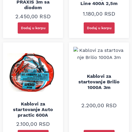
PRAXIS 3m sa
Line 400A 2,5m
diodom
1.180,00
RSD
2.450,00
RSD
Dodaj u korpu
Dodaj u korpu
Kablovi za
startovanje Brilio
1000A 3m
Kablovi za
2.200,00
RSD
startovanje Auto
practic 600A
2.100,00
RSD