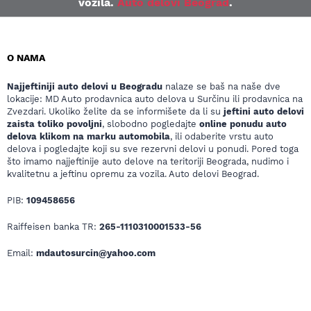
vozila.
Auto delovi Beograd
.
O NAMA
Najjeftiniji auto delovi u Beogradu
nalaze se baš na naše dve
lokacije: MD Auto prodavnica auto delova u Surčinu ili prodavnica na
Zvezdari. Ukoliko želite da se informišete da li su
jeftini auto delovi
zaista toliko povoljni
, slobodno pogledajte
online ponudu auto
delova klikom na marku automobila
, ili odaberite vrstu auto
delova i pogledajte koji su sve rezervni delovi u ponudi. Pored toga
što imamo najjeftinije auto delove na teritoriji Beograda, nudimo i
kvalitetnu a jeftinu opremu za vozila. Auto delovi Beograd.
PIB:
109458656
Raiffeisen banka TR:
265-1110310001533-56
Email:
mdautosurcin@yahoo.com