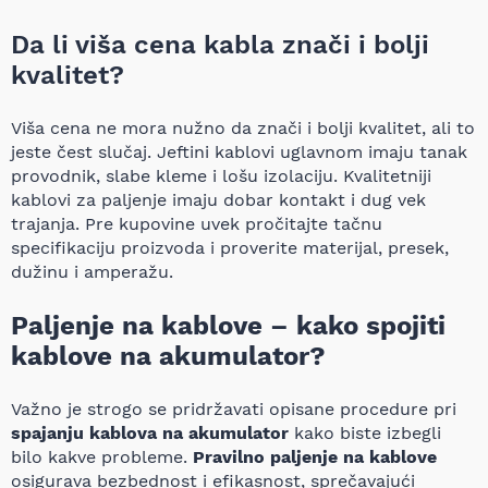
Da li viša cena kabla znači i bolji
kvalitet?
Viša cena ne mora nužno da znači i bolji kvalitet, ali to
jeste čest slučaj. Jeftini kablovi uglavnom imaju tanak
provodnik, slabe kleme i lošu izolaciju. Kvalitetniji
kablovi za paljenje imaju dobar kontakt i dug vek
trajanja. Pre kupovine uvek pročitajte tačnu
specifikaciju proizvoda i proverite materijal, presek,
dužinu i amperažu.
Paljenje na kablove – kako spojiti
kablove na akumulator?
Važno je strogo se pridržavati opisane procedure pri
spajanju kablova na akumulator
kako biste izbegli
bilo kakve probleme.
Pravilno paljenje na kablove
osigurava bezbednost i efikasnost, sprečavajući