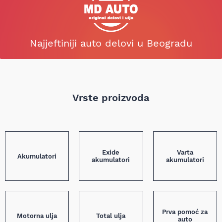
Najjeftiniji auto delovi u Beogradu
Vrste proizvoda
Exide
Varta
Akumulatori
akumulatori
akumulatori
Prva pomoć za
Motorna ulja
Total ulja
auto