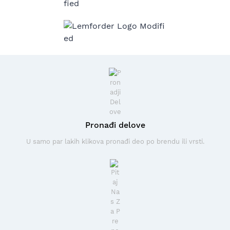
Pronađi delove
U samo par lakih klikova pronađi deo po brendu ili vrsti.