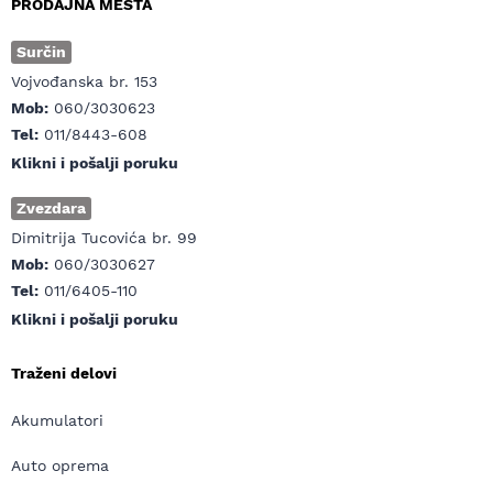
PRODAJNA MESTA
Surčin
Vojvođanska br. 153
Mob:
060/3030623
Tel:
011/8443-608
Klikni i pošalji poruku
Zvezdara
Dimitrija Tucovića br. 99
Mob:
060/3030627
Tel:
011/6405-110
Klikni i pošalji poruku
Traženi delovi
Akumulatori
Auto oprema