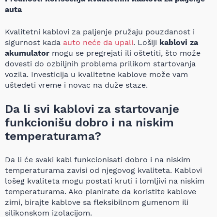
auta
Kvalitetni kablovi za paljenje pružaju pouzdanost i
sigurnost kada
auto neće da upali
. Lošiji
kablovi za
akumulator
mogu se pregrejati ili oštetiti, što može
dovesti do ozbiljnih problema prilikom startovanja
vozila. Investicija u kvalitetne kablove može vam
uštedeti vreme i novac na duže staze.
Da li svi kablovi za startovanje
funkcionišu dobro i na niskim
temperaturama?
Da li će svaki kabl funkcionisati dobro i na niskim
temperaturama zavisi od njegovog kvaliteta. Kablovi
lošeg kvaliteta mogu postati kruti i lomljivi na niskim
temperaturama. Ako planirate da koristite kablove
zimi, birajte kablove sa fleksibilnom gumenom ili
silikonskom izolacijom.