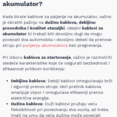
akumulator?
Kada birate kablove za paljenje na akumulator, važno
je obratiti pažnju na
dužinu kablova, debljinu
provodnika i kvalitet stezaljki
. Idealni
kablovi za
akumulator
bi trebali biti dovoljno dugi da mogu
povezati dva automobila i dovoljno debeli da prenose
struju pri
punjenju akumulatora
bez pregrevanja.
Pri izboru
kablova za startovanje
, važno je razmotriti
sledeće karakteristike koje će osigurati bezbednost i
efikasnost prilikom korišćenja:
Debljina kablova
: Deblji kablovi omogućavaju brži
i sigurniji prenos struje. Veći prečnik kablova
smanjuje otpor i omogućava efikasniji prenos
električne energije.
Dužina kablova
: Duži kablovi pružaju veću
fleksibilnost pri povezivanju dva vozila, ali treba
imati na umu da veća dužina može povećati