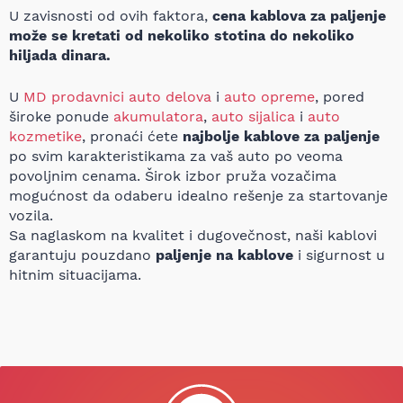
U zavisnosti od ovih faktora,
cena kablova za paljenje
može se kretati od nekoliko stotina do nekoliko
hiljada dinara.
U
MD prodavnici auto delova
i
auto opreme
, pored
široke ponude
akumulatora
,
auto sijalica
i
auto
kozmetike
, pronaći ćete
najbolje kablove za paljenje
po svim karakteristikama za vaš auto po veoma
povoljnim cenama. Širok izbor pruža vozačima
mogućnost da odaberu idealno rešenje za startovanje
vozila.
Sa naglaskom na kvalitet i dugovečnost, naši kablovi
garantuju pouzdano
paljenje na kablove
i sigurnost u
hitnim situacijama.