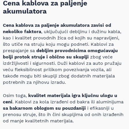
Cena kablova za paljenje
akumulatora
Cena kablova za paljenje akumulatora zavisi od
nekoliko faktora
, uključujući debljinu i dužinu kabla,
kao i kvalitet provodnih žica od kojih su napravljeni,
što utiče na struju koju mogu podneti. Kablovi za
prespajanje sa
debljim provodnicima omogućavaju
bolji protok struje i obično su skuplji
zbog veće
izdržljivosti i sigurnosti. Duži kablovi za auto pružaju
veću fleksibilnost prilikom povezivanja vozila, ali
takođe mogu biti skuplji zbog dodatnih materijala
potrebnih za njihovu izradu.
Osim toga,
kvalitet materijala igra ključnu ulogu u
ceni
. Kablovi za kola izrađeni od bakra ili aluminijuma
sa bakarnom oblogom su pouzdaniji
i efikasniji u
prenosu struje, što ih čini skupljima od onih izrađenih
od manje kvalitetnih materijala.