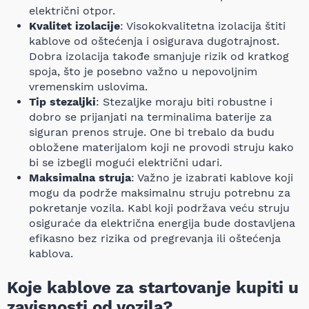
električni otpor.
Kvalitet izolacije
: Visokokvalitetna izolacija štiti
kablove od oštećenja i osigurava dugotrajnost.
Dobra izolacija takođe smanjuje rizik od kratkog
spoja, što je posebno važno u nepovoljnim
vremenskim uslovima.
Tip stezaljki
: Stezaljke moraju biti robustne i
dobro se prijanjati na terminalima baterije za
siguran prenos struje. One bi trebalo da budu
obložene materijalom koji ne provodi struju kako
bi se izbegli mogući električni udari.
Maksimalna struja
: Važno je izabrati kablove koji
mogu da podrže maksimalnu struju potrebnu za
pokretanje vozila. Kabl koji podržava veću struju
osiguraće da električna energija bude dostavljena
efikasno bez rizika od pregrevanja ili oštećenja
kablova.
Koje kablove za startovanje kupiti u
zavisnosti od vozila?