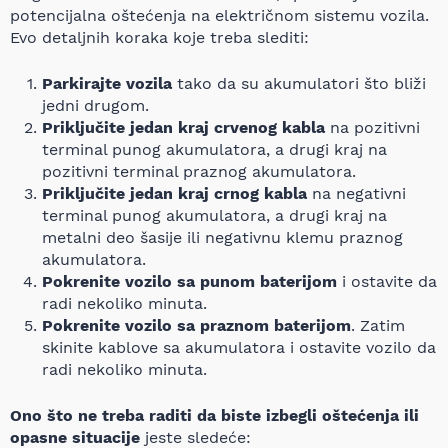
potencijalna oštećenja na električnom sistemu vozila.
Evo detaljnih koraka koje treba slediti:
Parkirajte vozila
tako da su akumulatori što bliži
jedni drugom.
Priključite jedan kraj crvenog kabla
na pozitivni
terminal punog akumulatora, a drugi kraj na
pozitivni terminal praznog akumulatora.
Priključite jedan kraj crnog kabla
na negativni
terminal punog akumulatora, a drugi kraj na
metalni deo šasije ili negativnu klemu praznog
akumulatora.
Pokrenite vozilo sa punom baterijom
i ostavite da
radi nekoliko minuta.
Pokrenite vozilo sa praznom baterijom
. Zatim
skinite kablove sa akumulatora i ostavite vozilo da
radi nekoliko minuta.
Ono što ne treba raditi da biste izbegli oštećenja ili
opasne situacije
jeste sledeće: