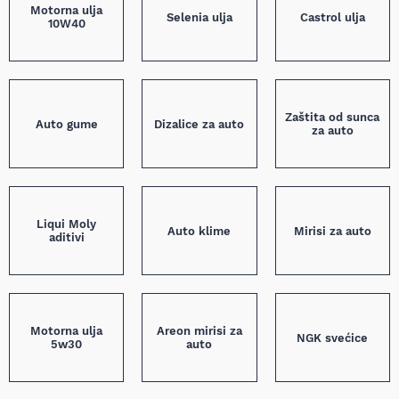
Motorna ulja
Selenia ulja
Castrol ulja
10W40
Zaštita od sunca
Auto gume
Dizalice za auto
za auto
Liqui Moly
Auto klime
Mirisi za auto
aditivi
Motorna ulja
Areon mirisi za
NGK svećice
5w30
auto