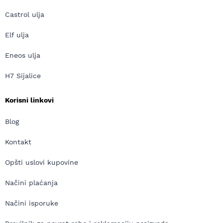
Castrol ulja
Elf ulja
Eneos ulja
H7 Sijalice
Korisni linkovi
Blog
Kontakt
Opšti uslovi kupovine
Načini plaćanja
Načini isporuke