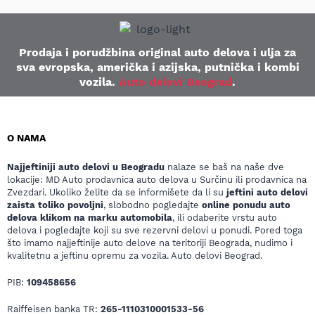
Prodaja i porudžbina original auto delova i ulja za
sva evropska, američka i azijska, putnička i kombi
vozila.
Auto delovi Beograd
.
O NAMA
Najjeftiniji auto delovi u Beogradu
nalaze se baš na naše dve
lokacije: MD Auto prodavnica auto delova u Surčinu ili prodavnica na
Zvezdari. Ukoliko želite da se informišete da li su
jeftini auto delovi
zaista toliko povoljni
, slobodno pogledajte
online ponudu auto
delova klikom na marku automobila
, ili odaberite vrstu auto
delova i pogledajte koji su sve rezervni delovi u ponudi. Pored toga
što imamo najjeftinije auto delove na teritoriji Beograda, nudimo i
kvalitetnu a jeftinu opremu za vozila. Auto delovi Beograd.
PIB:
109458656
Raiffeisen banka TR:
265-1110310001533-56