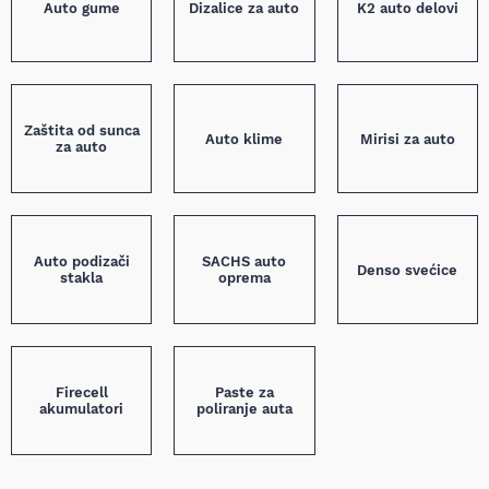
Auto gume
Dizalice za auto
K2 auto delovi
Zaštita od sunca
Auto klime
Mirisi za auto
za auto
Auto podizači
SACHS auto
Denso svećice
stakla
oprema
Firecell
Paste za
akumulatori
poliranje auta