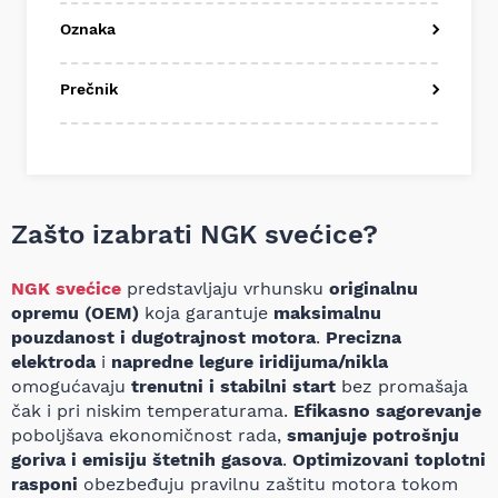
Oznaka
Prečnik
Zašto izabrati NGK svećice?
NGK svećice
predstavljaju vrhunsku
originalnu
opremu (OEM)
koja garantuje
maksimalnu
pouzdanost i dugotrajnost motora
.
Precizna
elektroda
i
napredne legure iridijuma/nikla
omogućavaju
trenutni i stabilni start
bez promašaja
čak i pri niskim temperaturama.
Efikasno sagorevanje
poboljšava ekonomičnost rada,
smanjuje potrošnju
goriva i emisiju štetnih gasova
.
Optimizovani toplotni
rasponi
obezbeđuju pravilnu zaštitu motora tokom