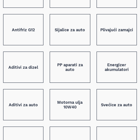
Antifriz G12
Sijalice za auto
Plivajući zamajci
PP aparati za
Energizer
Aditivi za dizel
auto
akumulatori
Motorna ulja
Aditivi za auto
Svećice za auto
10W40