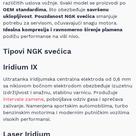
različitih uslova vožnje. Svaki model se proizvodi po
OEM standardima
, što obezbeđuje
savršenu
uklopljivost
.
Pouzdanost NGK svećica
smanjuje
potrebu za servisom, očuvavajući snagu motora.
Idealna kompresija i ravnomerno širenje plamena
podižu performanse na viši nivo.
Tipovi NGK svećica
Iridium IX
Ultratanka iridijumska centralna elektroda od 0,6 mm
sa niklovom bočnom elektrodom obezbeđuje izuzetnu
izdržljivost i snažnu, stabilnu varnicu. Produžuje
intervale zamene
, poboljšava odziv gasa i sprečava
zalivanje. Namenjena sportskim automobilima, turbo
benzinskim motorima i modernim putničkim vozilima
visokih performansi.
Laser Iridium