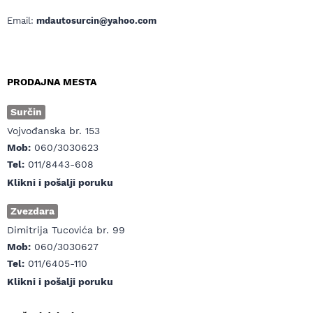
Email:
mdautosurcin@yahoo.com
PRODAJNA MESTA
Surčin
Vojvođanska br. 153
Mob:
060/3030623
Tel:
011/8443-608
Klikni i pošalji poruku
Zvezdara
Dimitrija Tucovića br. 99
Mob:
060/3030627
Tel:
011/6405-110
Klikni i pošalji poruku