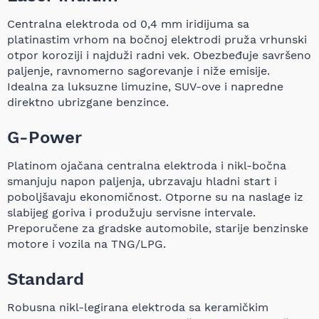
Centralna elektroda od 0,4 mm iridijuma sa
platinastim vrhom na bočnoj elektrodi pruža vrhunski
otpor koroziji i najduži radni vek. Obezbeđuje savršeno
paljenje, ravnomerno sagorevanje i niže emisije.
Idealna za luksuzne limuzine, SUV-ove i napredne
direktno ubrizgane benzince.
G-Power
Platinom ojačana centralna elektroda i nikl-bočna
smanjuju napon paljenja, ubrzavaju hladni start i
poboljšavaju ekonomičnost. Otporne su na naslage iz
slabijeg goriva i produžuju servisne intervale.
Preporučene za gradske automobile, starije benzinske
motore i vozila na TNG/LPG.
Standard
Robusna nikl-legirana elektroda sa keramičkim