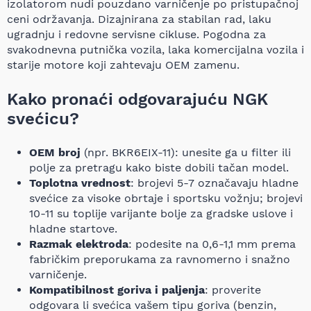
izolatorom nudi pouzdano varničenje po pristupačnoj
ceni održavanja. Dizajnirana za stabilan rad, laku
ugradnju i redovne servisne cikluse. Pogodna za
svakodnevna putnička vozila, laka komercijalna vozila i
starije motore koji zahtevaju OEM zamenu.
Kako pronaći odgovarajuću NGK
svećicu?
OEM broj
(npr. BKR6EIX-11): unesite ga u filter ili
polje za pretragu kako biste dobili tačan model.
Toplotna vrednost
: brojevi 5-7 označavaju hladne
svećice za visoke obrtaje i sportsku vožnju; brojevi
10-11 su toplije varijante bolje za gradske uslove i
hladne startove.
Razmak elektroda
: podesite na 0,6-1,1 mm prema
fabričkim preporukama za ravnomerno i snažno
varničenje.
Kompatibilnost goriva i paljenja
: proverite
odgovara li svećica vašem tipu goriva (benzin,