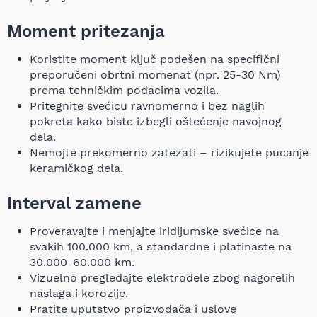
Moment pritezanja
Koristite moment ključ podešen na specifični
preporučeni obrtni momenat (npr. 25-30 Nm)
prema tehničkim podacima vozila.
Pritegnite svećicu ravnomerno i bez naglih
pokreta kako biste izbegli oštećenje navojnog
dela.
Nemojte prekomerno zatezati – rizikujete pucanje
keramičkog dela.
Interval zamene
Proveravajte i menjajte iridijumske svećice na
svakih 100.000 km, a standardne i platinaste na
30.000-60.000 km.
Vizuelno pregledajte elektrodele zbog nagorelih
naslaga i korozije.
Pratite uputstvo proizvođača i uslove