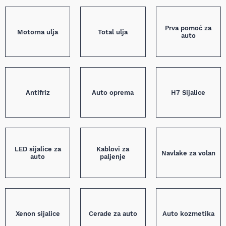
Prva pomoć za
Motorna ulja
Total ulja
auto
Antifriz
Auto oprema
H7 Sijalice
LED sijalice za
Kablovi za
Navlake za volan
auto
paljenje
Xenon sijalice
Cerade za auto
Auto kozmetika