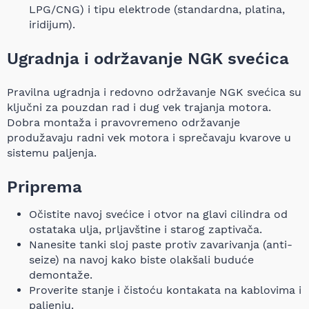
LPG/CNG) i tipu elektrode (standardna, platina,
iridijum).
Ugradnja i održavanje NGK svećica
Pravilna ugradnja i redovno održavanje NGK svećica su
ključni za pouzdan rad i dug vek trajanja motora.
Dobra montaža i pravovremeno održavanje
produžavaju radni vek motora i sprečavaju kvarove u
sistemu paljenja.
Priprema
Očistite navoj svećice i otvor na glavi cilindra od
ostataka ulja, prljavštine i starog zaptivača.
Nanesite tanki sloj paste protiv zavarivanja (anti-
seize) na navoj kako biste olakšali buduće
demontaže.
Proverite stanje i čistoću kontakata na kablovima i
paljenju.