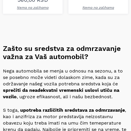
Nema na zalihama
Nema na zalihama
Zašto su sredstva za odmrzavanje
važna za Vaš automobil?
Nega automobila se menja u odnosu na sezonu, a to
se posebno može videti dolaskom zime, kada su za
održavanje našeg vozila potrebna sredstva koja će
sprečiti da neadekvatni vremenski uslovi utiču na
vozilo
, ugroze efikasnost, ali i našu bezbednost.
S toga,
upotreba različitih sredstava za odmrzavanje
,
kao i anzifriza za motor predstavlja neizostavnu
obavezu koju treba imati na umu čim temeperature
krenu da padaju. Najbolje je pripremiti se na vreme, te