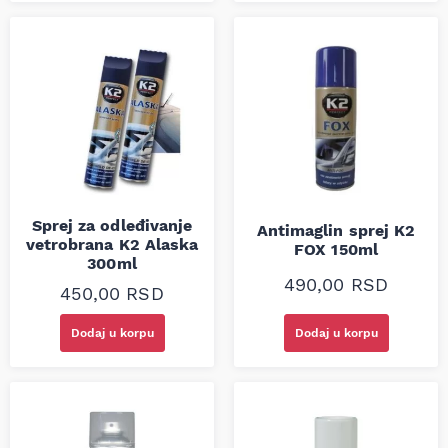
Sprej za odleđivanje
Antimaglin sprej K2
vetrobrana K2 Alaska
FOX 150ml
300ml
490,00
RSD
450,00
RSD
Dodaj u korpu
Dodaj u korpu