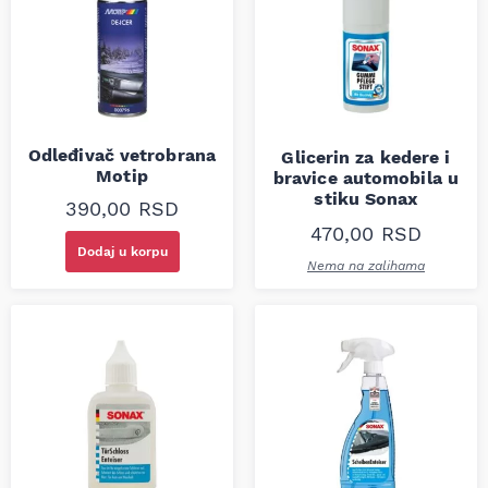
Odleđivač vetrobrana
Glicerin za kedere i
Motip
bravice automobila u
stiku Sonax
390,00
RSD
470,00
RSD
Dodaj u korpu
Nema na zalihama