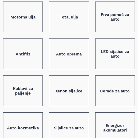
Prva pomoć za
Motorna ulja
Total ulja
auto
LED sijalice za
Antifriz
Auto oprema
auto
Kablovi za
Xenon sijalice
Cerade za auto
paljenje
Energizer
Auto kozmetika
Sijalice za auto
akumulatori