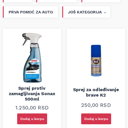
PRVA POMOĆ ZA AUTO
JOŠ KATEGORIJA
Sprej protiv
Sprej za odleđivanje
zamagljivanja Sonax
brave K2
500ml
250,00
RSD
1.250,00
RSD
Dodaj u korpu
Dodaj u korpu