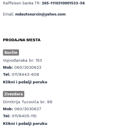
Raiffeisen banka TR:
265-1110310001533-56
Email:
mdautosurcin@yahoo.com
PRODAJNA MESTA
Surčin
Vojvođanska br. 153
Mob:
060/3030623
Tel:
011/8443-608
Klikni i pošalji poruku
Zvezdara
Dimitrija Tucovića br. 99
Mob:
060/3030627
Tel:
011/6405-110
Klikni i pošalji poruku