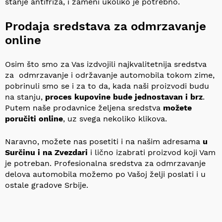
stanje antifriza, i zameni ukoliko je potrebno.
Prodaja sredstava za odmrzavanje
online
Osim što smo za Vas izdvojili najkvalitetnija sredstva
za odmrzavanje i održavanje automobila tokom zime,
pobrinuli smo se i za to da, kada naši proizvodi budu
na stanju,
proces kupovine bude jednostavan i brz
.
Putem naše prodavnice željena sredstva
možete
poručiti online
, uz svega nekoliko klikova.
Naravno, možete nas posetiti i na našim adresama
u
Surčinu i na Zvezdari
i lično izabrati proizvod koji Vam
je potreban. Profesionalna sredstva za odmrzavanje
delova automobila možemo po Vašoj želji poslati i u
ostale gradove Srbije.