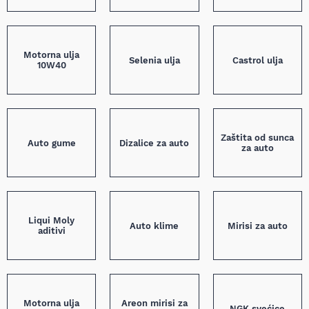
Motorna ulja
Selenia ulja
Castrol ulja
10W40
Zaštita od sunca
Auto gume
Dizalice za auto
za auto
Liqui Moly
Auto klime
Mirisi za auto
aditivi
Motorna ulja
Areon mirisi za
NGK svećice