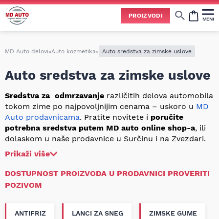
Uspešno ste dodali ovaj proizvod u vašu korpu.
PROIZVODI
MENI
Cene svih vrsta ulja i aditiva trenutno su podložne čestim promenama
usled nestabilne situacije na tržištu i dešavanja na Bliskom istoku.
Zbog učestalih promena nabavnih cena, nije uvek moguće ažurirati cene na sajtu u realnom vremenu.
Molimo vas da pre poručivanja pozovete i proverite trenutno stanje i tačnu cenu.
MD Auto delovi
»
Auto kozmetika
»
Auto sredstva za zimske uslove
Auto sredstva za zimske uslove
Sredstva za odmrzavanje
različitih delova automobila
tokom zime po najpovoljnijim cenama – uskoro u
MD
Auto prodavnicama
. Pratite novitete i
poručite
potrebna sredstva putem MD auto online shop-a
, ili
dolaskom u naše prodavnice u Surčinu i na Zvezdari.
Prikaži više
DOSTUPNOST PROIZVODA U PRODAVNICI PROVERITI
POZIVOM
ANTIFRIZ
LANCI ZA SNEG
ZIMSKE GUME