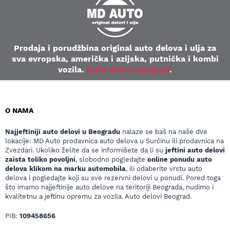
Prodaja i porudžbina original auto delova i ulja za
sva evropska, američka i azijska, putnička i kombi
vozila.
Auto delovi Beograd
.
O NAMA
Najjeftiniji auto delovi u Beogradu
nalaze se baš na naše dve
lokacije: MD Auto prodavnica auto delova u Surčinu ili prodavnica na
Zvezdari. Ukoliko želite da se informišete da li su
jeftini auto delovi
zaista toliko povoljni
, slobodno pogledajte
online ponudu auto
delova klikom na marku automobila
, ili odaberite vrstu auto
delova i pogledajte koji su sve rezervni delovi u ponudi. Pored toga
što imamo najjeftinije auto delove na teritoriji Beograda, nudimo i
kvalitetnu a jeftinu opremu za vozila. Auto delovi Beograd.
PIB:
109458656