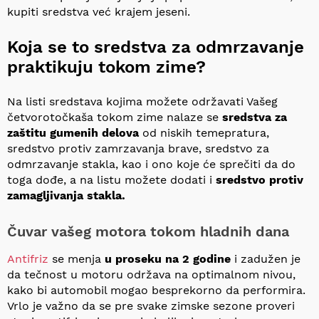
kupiti sredstva već krajem jeseni.
Koja se to sredstva za odmrzavanje
praktikuju tokom zime?
Na listi sredstava kojima možete održavati Vašeg
četvorotočkaša tokom zime nalaze se
sredstva za
zaštitu gumenih delova
od niskih temepratura,
sredstvo protiv zamrzavanja brave, sredstvo za
odmrzavanje stakla, kao i ono koje će sprečiti da do
toga dođe, a na listu možete dodati i
sredstvo protiv
zamagljivanja stakla.
Čuvar vašeg motora tokom hladnih dana
Antifriz
se menja
u proseku na 2 godine
i zadužen je
da tečnost u motoru održava na optimalnom nivou,
kako bi automobil mogao besprekorno da performira.
Vrlo je važno da se pre svake zimske sezone proveri