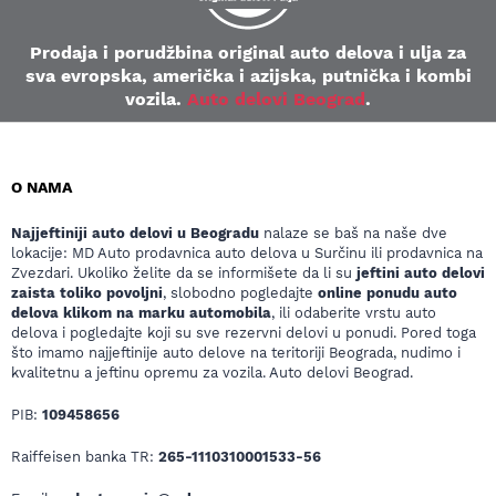
Prodaja i porudžbina original auto delova i ulja za
sva evropska, američka i azijska, putnička i kombi
vozila.
Auto delovi Beograd
.
O NAMA
Najjeftiniji auto delovi u Beogradu
nalaze se baš na naše dve
lokacije: MD Auto prodavnica auto delova u Surčinu ili prodavnica na
Zvezdari. Ukoliko želite da se informišete da li su
jeftini auto delovi
zaista toliko povoljni
, slobodno pogledajte
online ponudu auto
delova klikom na marku automobila
, ili odaberite vrstu auto
delova i pogledajte koji su sve rezervni delovi u ponudi. Pored toga
što imamo najjeftinije auto delove na teritoriji Beograda, nudimo i
kvalitetnu a jeftinu opremu za vozila. Auto delovi Beograd.
PIB:
109458656
Raiffeisen banka TR:
265-1110310001533-56