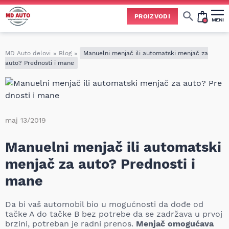
PROIZVODI
MENI
Cene svih vrsta ulja i aditiva trenutno su podložne čestim promenama
usled nestabilne situacije na tržištu i dešavanja na Bliskom istoku.
Zbog učestalih promena nabavnih cena, nije uvek moguće ažurirati cene na sajtu u realnom vremenu.
Molimo vas da pre poručivanja pozovete i proverite trenutno stanje i tačnu cenu.
MD Auto delovi
»
Blog
»
Manuelni menjač ili automatski menjač za
auto? Prednosti i mane
maj 13/2019
Manuelni menjač ili automatski
menjač za auto? Prednosti i
mane
Da bi vaš automobil bio u mogućnosti da dođe od
tačke A do tačke B bez potrebe da se zadržava u prvoj
brzini, potreban je radni prenos.
Menjač omogućava