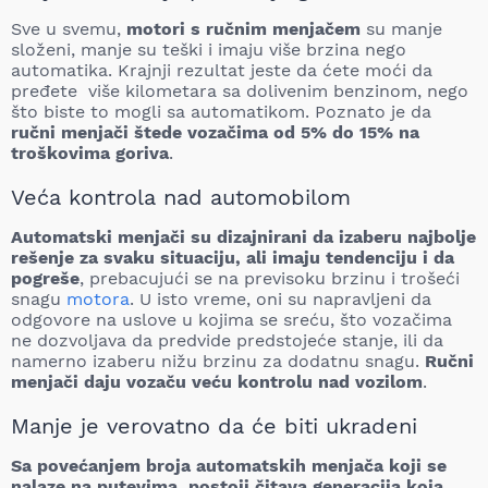
Sve u svemu,
motori s ručnim menjačem
su manje
složeni, manje su teški i imaju više brzina nego
automatika. Krajnji rezultat jeste da ćete moći da
pređete više kilometara sa dolivenim benzinom, nego
što biste to mogli sa automatikom. Poznato je da
ručni menjači štede vozačima od 5% do 15% na
troškovima goriva
.
Veća kontrola nad automobilom
Automatski menjači su dizajnirani da izaberu najbolje
rešenje za svaku situaciju, ali imaju tendenciju i da
pogreše
, prebacujući se na previsoku brzinu i trošeći
snagu
motora
. U isto vreme, oni su napravljeni da
odgovore na uslove u kojima se sreću, što vozačima
ne dozvoljava da predvide predstojeće stanje, ili da
namerno izaberu nižu brzinu za dodatnu snagu.
Ručni
menjači daju vozaču veću kontrolu nad vozilom
.
Manje je verovatno da će biti ukradeni
Sa povećanjem broja automatskih menjača koji se
nalaze na putevima, postoji čitava generacija koja