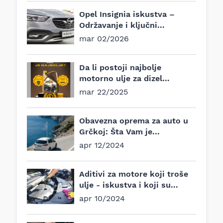
Opel Insignia iskustva –
Održavanje i ključni...
mar 02/2026
Da li postoji najbolje
motorno ulje za dizel
motore?
mar 22/2025
Obavezna oprema za auto u
Grčkoj: Šta Vam je...
apr 12/2024
Aditivi za motore koji troše
ulje - iskustva i koji su...
apr 10/2024