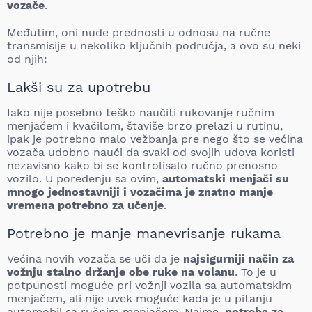
vozače
.
Međutim, oni nude prednosti u odnosu na ručne
transmisije u nekoliko ključnih područja, a ovo su neki
od njih:
Lakši su za upotrebu
Iako nije posebno teško naučiti rukovanje ručnim
menjačem i kvačilom, štaviše brzo prelazi u rutinu,
ipak je potrebno malo vežbanja pre nego što se većina
vozača udobno nauči da svaki od svojih udova koristi
nezavisno kako bi se kontrolisalo ručno prenosno
vozilo. U poređenju sa ovim,
automatski menjači su
mnogo jednostavniji i vozačima je znatno manje
vremena potrebno za učenje
.
Potrebno je manje manevrisanje rukama
Većina novih vozača se uči da je
najsigurniji način za
vožnju stalno držanje obe ruke na volanu
. To je u
potpunosti moguće pri vožnji vozila sa automatskim
menjačem, ali nije uvek moguće kada je u pitanju
automobil sa ručnim menjačem. Naime,
potreba za