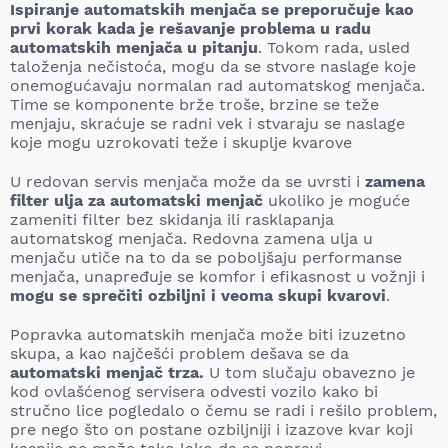
Ispiranje automatskih menjača se preporučuje kao
prvi korak kada je rešavanje problema u radu
automatskih menjača u pitanju
. Tokom rada, usled
taloženja nečistoća, mogu da se stvore naslage koje
onemogućavaju normalan rad automatskog menjača.
Time se komponente brže troše, brzine se teže
menjaju, skraćuje se radni vek i stvaraju se naslage
koje mogu uzrokovati teže i skuplje kvarove
U redovan servis menjača može da se uvrsti i
zamena
filter ulja za automatski menjač
ukoliko je moguće
zameniti filter bez skidanja ili rasklapanja
automatskog menjača. Redovna zamena ulja u
menjaču utiče na to da se poboljšaju performanse
menjača, unapređuje se komfor i efikasnost u vožnji i
mogu se sprečiti ozbiljni i veoma skupi kvarovi
.
Popravka automatskih menjača može biti izuzetno
skupa, a kao najčešći problem dešava se da
automatski menjač trza.
U tom slučaju obavezno je
kod ovlašćenog servisera odvesti vozilo kako bi
stručno lice pogledalo o čemu se radi i rešilo problem,
pre nego što on postane ozbiljniji i izazove kvar koji