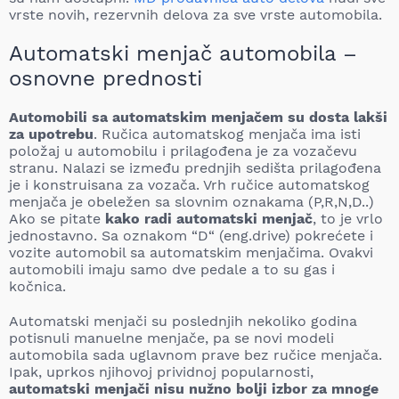
vrste novih, rezervnih delova za sve vrste automobila.
Automatski menjač automobila –
osnovne prednosti
Automobili sa automatskim menjačem su dosta lakši
za upotrebu
. Ručica automatskog menjača ima isti
položaj u automobilu i prilagođena je za vozačevu
stranu. Nalazi se između prednjih sedišta prilagođena
je i konstruisana za vozača. Vrh ručice automatskog
menjača je obeležen sa slovnim oznakama (P,R,N,D..)
Ako se pitate
kako radi automatski menjač
, to je vrlo
jednostavno. Sa oznakom “D“ (eng.drive) pokrećete i
vozite automobil sa automatskim menjačima. Ovakvi
automobili imaju samo dve pedale a to su gas i
kočnica.
Automatski menjači su poslednjih nekoliko godina
potisnuli manuelne menjače, pa se novi modeli
automobila sada uglavnom prave bez ručice menjača.
Ipak, uprkos njihovoj prividnoj popularnosti,
automatski menjači nisu nužno bolji izbor za mnoge