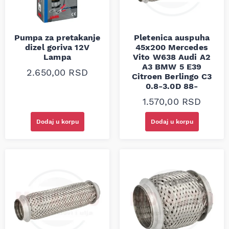
Pumpa za pretakanje
Pletenica auspuha
dizel goriva 12V
45x200 Mercedes
Lampa
Vito W638 Audi A2
A3 BMW 5 E39
2.650,00
RSD
Citroen Berlingo C3
0.8-3.0D 88-
1.570,00
RSD
Dodaj u korpu
Dodaj u korpu