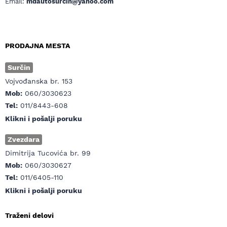
Email:
mdautosurcin@yahoo.com
PRODAJNA MESTA
Surčin
Vojvođanska br. 153
Mob:
060/3030623
Tel:
011/8443-608
Klikni i pošalji poruku
Zvezdara
Dimitrija Tucovića br. 99
Mob:
060/3030627
Tel:
011/6405-110
Klikni i pošalji poruku
Traženi delovi