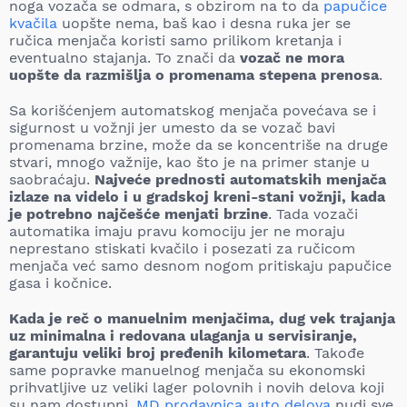
noga vozača se odmara, s obzirom na to da
papučice
kvačila
uopšte nema, baš kao i desna ruka jer se
ručica menjača koristi samo prilikom kretanja i
eventualno stajanja. To znači da
vozač ne mora
uopšte da razmišlja o promenama stepena prenosa
.
Sa korišćenjem automatskog menjača povećava se i
sigurnost u vožnji jer umesto da se vozač bavi
promenama brzine, može da se koncentriše na druge
stvari, mnogo važnije, kao što je na primer stanje u
saobraćaju.
Najveće prednosti automatskih menjača
izlaze na videlo i u gradskoj kreni-stani vožnji, kada
je potrebno najčešće menjati brzine
. Tada vozači
automatika imaju pravu komociju jer ne moraju
neprestano stiskati kvačilo i posezati za ručicom
menjača već samo desnom nogom pritiskaju papučice
gasa i kočnice.
Kada je reč o manuelnim menjačima, dug vek trajanja
uz minimalna i redovana ulaganja u servisiranje,
garantuju veliki broj pređenih kilometara
. Takođe
same popravke manuelnog menjača su ekonomski
prihvatljive uz veliki lager polovnih i novih delova koji
su nam dostupni.
MD prodavnica auto delova
nudi sve