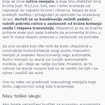
koja se zove
ručica menjača
, a koja ima obeležen broj
brzina (npr. R,1,2,3,4, 5,6), kao i smer kretanja od
najmanje do najveće brzine i rikverca. Nalazi se kod
prednjih sedišta i prilagođen je upotrebi na vozačevoj
strani.
Koristi se uz kombinaciju nožnih pedala i
ručnih pokreta ručice u zavisnosti od brzine kretanja
vozila i stepena transmisije
. Obavezno je da se kvačilo
pritisne svaki put kada trebate da promenite brzinu u
veći ili manji stepen prenosa u zavisnosti od potrebe.
Za one vozače koji više vole da budu uključeniji u
unutrašnje funkcionisanje svog vozila, manuelni
menjač je svakako favorizovaniji nego automatik.
Ručni menjači su stariji od novijih automatskih
modela, ali i dalje se radije koriste. Posebno se to
odnosi na starije vozače koji su se navikli na njih i sa
njima i naučili da voze.
Ovo su neke od prednosti manuelnog menjača koje
ističu zagovornici ovog vida transmisije:
Nisu toliko skupi
Ako imate ograničeni budžet za kupovinu automobila,