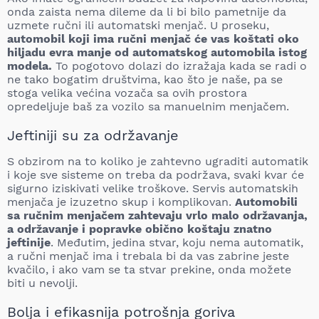
onda zaista nema dileme da li bi bilo pametnije da
uzmete ručni ili automatski menjač. U proseku,
automobil koji ima ručni menjač će vas koštati oko
hiljadu evra manje od automatskog automobila istog
modela.
To pogotovo dolazi do izražaja kada se radi o
ne tako bogatim društvima, kao što je naše, pa se
stoga velika većina vozača sa ovih prostora
opredeljuje baš za vozilo sa manuelnim menjačem.
Jeftiniji su za održavanje
S obzirom na to koliko je zahtevno ugraditi automatik
i koje sve sisteme on treba da podržava, svaki kvar će
sigurno iziskivati velike troškove. Servis automatskih
menjača je izuzetno skup i komplikovan.
Automobili
sa ručnim menjačem zahtevaju vrlo malo održavanja,
a održavanje i popravke obično koštaju znatno
jeftinije
. Međutim, jedina stvar, koju nema automatik,
a ručni menjač ima i trebala bi da vas zabrine jeste
kvačilo, i ako vam se ta stvar prekine, onda možete
biti u nevolji.
Bolja i efikasnija potrošnja goriva