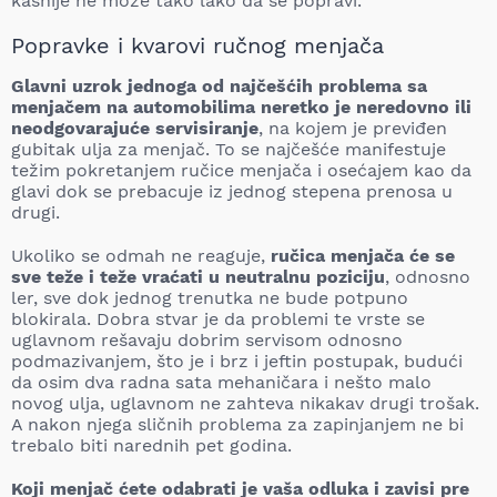
kasnije ne može tako lako da se popravi.
Popravke i kvarovi ručnog menjača
Glavni uzrok jednoga od najčešćih problema sa
menjačem na automobilima neretko je neredovno ili
neodgovarajuće servisiranje
, na kojem je previđen
gubitak ulja za menjač. To se najčešće manifestuje
težim pokretanjem ručice menjača i osećajem kao da
glavi dok se prebacuje iz jednog stepena prenosa u
drugi.
Ukoliko se odmah ne reaguje,
ručica menjača će se
sve teže i teže vraćati u neutralnu poziciju
, odnosno
ler, sve dok jednog trenutka ne bude potpuno
blokirala. Dobra stvar je da problemi te vrste se
uglavnom rešavaju dobrim servisom odnosno
podmazivanjem, što je i brz i jeftin postupak, budući
da osim dva radna sata mehaničara i nešto malo
novog ulja, uglavnom ne zahteva nikakav drugi trošak.
A nakon njega sličnih problema za zapinjanjem ne bi
trebalo biti narednih pet godina.
Koji menjač ćete odabrati je vaša odluka i zavisi pre