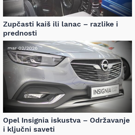
Zupčasti kaiš ili lanac – razlike i
prednosti
mar 02/2026
Opel Insignia iskustva – Održavanje
i ključni saveti