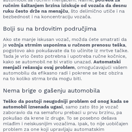
ručnim šaltanjem brzina iziskuje od vozača da desnu
ruku često drže na menajču
, što delimično utiče i na
bezbednost i na koncentraciju vozača.
Bolji su na brdovitim područjima
Ako ste manje iskusan vozač, možda ćete smatrati da
je
vožnja strmim usponima u ručnom prenosu teška
,
pogotovo ako pokušavate da to učinite iz mrtve tačke.
Tada je vrlo često potrebna i upotreba ručne kočnice,
kako se automobil ne bi vratio unazad.
Automatski
menjači rešavaju ovaj problem
, omogućavajući vašem
automobilu da efikasno radi i pokrene se bez obzira
na to koliko strma brda mogu biti.
Nema brige o gašenju automobila
Teško da postoji neugodniji problem od onog kada se
automobil iznenada ugasi
, samo zato što je vozač
zaboravio da na semaforu prebaci u prvu brzinu, pa
pokušao da krene iz druge. To se posebno dešava
mlađim i neiskusnijim vozačima. Ipak, to nije uobičajen
problem za one koji upravljaju automatskim