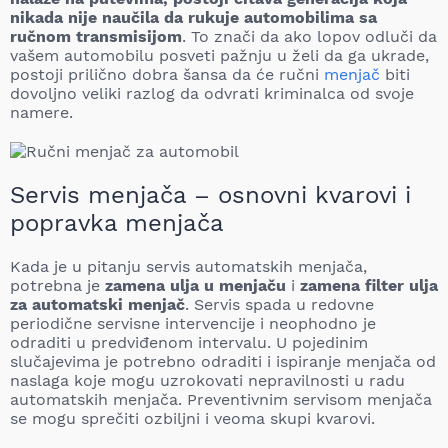
nikada nije naučila da rukuje automobilima sa
ručnom transmisijom
. To znači da ako lopov odluči da
vašem automobilu posveti pažnju u želi da ga ukrade,
postoji prilično dobra šansa da će ručni
menjač
biti
dovoljno veliki razlog da odvrati kriminalca od svoje
namere.
Servis menjača – osnovni kvarovi i
popravka menjača
Kada je u pitanju servis automatskih menjača,
potrebna je
zamena ulja u menjaču
i
zamena filter ulja
za automatski menjač
. Servis spada u redovne
periodične servisne intervencije i neophodno je
odraditi u predviđenom intervalu. U pojedinim
slučajevima je potrebno odraditi i ispiranje menjača od
naslaga koje mogu uzrokovati nepravilnosti u radu
automatskih menjača. Preventivnim servisom menjača
se mogu sprečiti ozbiljni i veoma skupi kvarovi.