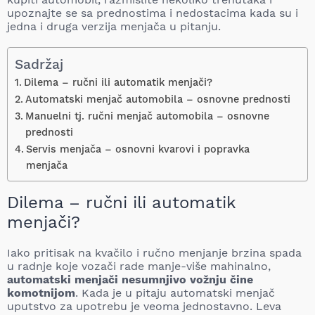
upoznajte se sa prednostima i nedostacima kada su i
jedna i druga verzija menjača u pitanju.
Sadržaj
Dilema – ručni ili automatik menjači?
Automatski menjač automobila – osnovne prednosti
Manuelni tj. ručni menjač automobila – osnovne
prednosti
Servis menjača – osnovni kvarovi i popravka
menjača
Dilema – ručni ili automatik
menjači?
Iako pritisak na kvačilo i ručno menjanje brzina spada
u radnje koje vozači rade manje-više mahinalno,
automatski menjači nesumnjivo vožnju čine
komotnijom
. Kada je u pitaju automatski menjač
uputstvo za upotrebu je veoma jednostavno. Leva