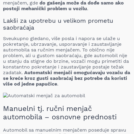
menjačem, gde
do gašenja može da dođe samo ako
postoji mehanički problem u vozilu
.
Lakši za upotrebu u velikom prometu
saobraćaja
Sveukupno gledano, više posla i napora se ulaže u
pokretanje, ubrzavanje, usporavanje i zaustavljanje
automobila sa ručnim menjačem. To obično nije
problem, ali u gustom saobraćaju, gde automobil nije
u stanju da stigne do brzine, vozači mogu primetiti da
konstantno pokretanje i zaustavljanje postaje težak
zadatak.
Automatski menjači omogućavaju vozaču da
se kreće kroz gusti saobraćaj bez potrebe da koristi
više od jedne papučice
.
Manuelni tj. ručni menjač
automobila – osnovne prednosti
Automobil sa manuelnim menjačem poseduje spravu