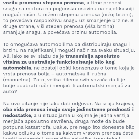
vozilu promenu stepena prenosa
, a time prenosi
snagu sa moto
ra na pogonsku osovinu na najefikasniji
mogući način. U nižem stepenu prenosa (nižoj brzini),
to povećava raspoloživu snagu uz smanjenje brzine. S
druge strane, viši stepen prenosa (viša brzina)
smanjuje snagu, a povećava brzinu automobila.
To omogućava automobilima da distribuiraju snagu i
brzinu na najefikasniji mogući način za svaku situaciju.
Ali, iako se svi slažu da je
transmisija apsolutno
vitalna za unutrašnje funkcionisanje bilo kog
automobila
, ne postoji opšti konsenzus o tome koja je
vrsta prenosa bolja – automatska ili ručna
(manuelna). Zato, velika dilema svih vozača da li je
bolje odabrati ručni menjač ili automatski menjač za
auto?
Na ovo pitanje nije lako dati odgovor. Na kraju krajeva,
oba vida prenosa imaju svoje jedinstvene prednosti i
nedostatke
, a u situacijama u kojima je jedna verzija
menjača apsolutno savršena, druga može da bude
potpuna katastrofa. Dakle, pre nego što donesete bilo
kakvu odluku o tome sa kakvom vrstom prenosa ćete
kupiti automobil, razmislite nekoliko trenutaka i