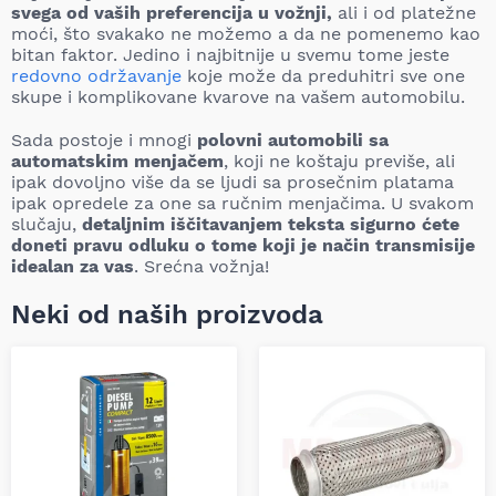
svega od vaših preferencija u vožnji,
ali i od platežne
moći, što svakako ne možemo a da ne pomenemo kao
bitan faktor. Jedino i najbitnije u svemu tome jeste
redovno održavanje
koje može da preduhitri sve one
skupe i komplikovane kvarove na vašem automobilu.
Sada postoje i mnogi
polovni automobili sa
automatskim menjačem
, koji ne koštaju previše, ali
ipak dovoljno više da se ljudi sa prosečnim platama
ipak opredele za one sa ručnim menjačima. U svakom
slučaju,
detaljnim iščitavanjem teksta sigurno ćete
doneti pravu odluku o tome koji je način transmisije
idealan za vas
. Srećna vožnja!
Neki od naših proizvoda