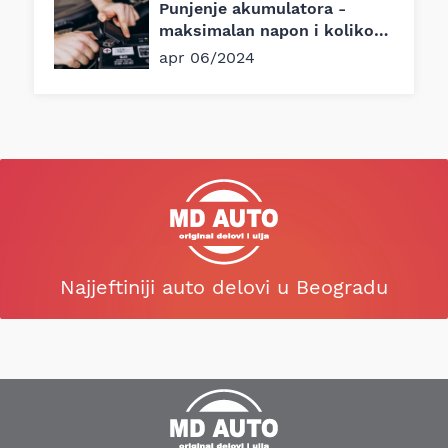
Punjenje akumulatora -
maksimalan napon i koliko
traje?
apr 06/2024
Najjeftiniji auto delovi u Beogradu