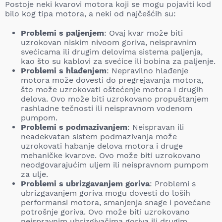
Postoje neki kvarovi motora koji se mogu pojaviti kod
bilo kog tipa motora, a neki od najčešćih su:
Problemi s paljenjem
: Ovaj kvar može biti
uzrokovan niskim nivoom goriva, neispravnim
svećicama ili drugim delovima sistema paljenja,
kao što su kablovi za svećice ili bobina za paljenje.
Problemi s hlađenjem
: Nepravilno hlađenje
motora može dovesti do pregrejavanja motora,
što može uzrokovati oštećenje motora i drugih
delova. Ovo može biti uzrokovano propuštanjem
rashladne tečnosti ili neispravnom vodenom
pumpom.
Problemi s podmazivanjem
: Neispravan ili
neadekvatan sistem podmazivanja može
uzrokovati habanje delova motora i druge
mehaničke kvarove. Ovo može biti uzrokovano
neodgovarajućim uljem ili neispravnom pumpom
za ulje.
Problemi s ubrizgavanjem goriva
: Problemi s
ubrizgavanjem goriva mogu dovesti do loših
performansi motora, smanjenja snage i povećane
potrošnje goriva. Ovo može biti uzrokovano
neispravnim ubrizgivačima goriva ili drugim