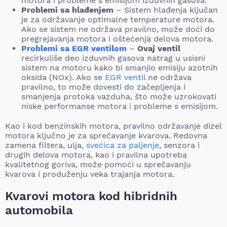
motora i probleme s emisijom izduvnih gasova.
Problemi sa hlađenjem
– Sistem hlađenja ključan
je za održavanje optimalne temperature motora.
Ako se sistem ne održava pravilno, može doći do
pregrejavanja motora i oštećenja delova motora.
Problemi sa EGR ventilom
–
Ovaj ventil
recirkuliše deo izduvnih gasova natrag u usisni
sistem na motoru kako bi smanjio emisiju azotnih
oksida (NOx). Ako se
EGR ventil
ne održava
pravilno, to može dovesti do začepljenja i
smanjenja protoka vazduha, što može uzrokovati
niske performanse motora i probleme s emisijom.
Kao i kod benzinskih motora, pravilno održavanje dizel
motora ključno je za sprečavanje kvarova. Redovna
zamena filtera, ulja,
svećica za paljenje
, senzora i
drugih delova motora, kao i pravilna upotreba
kvalitetnog goriva, može pomoći u sprečavanju
kvarova i produženju veka trajanja motora.
Kvarovi motora kod hibridnih
automobila