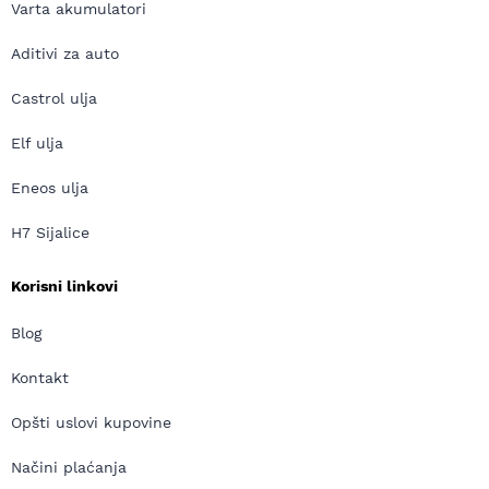
Varta akumulatori
Aditivi za auto
Castrol ulja
Elf ulja
Eneos ulja
H7 Sijalice
Korisni linkovi
Blog
Kontakt
Opšti uslovi kupovine
Načini plaćanja