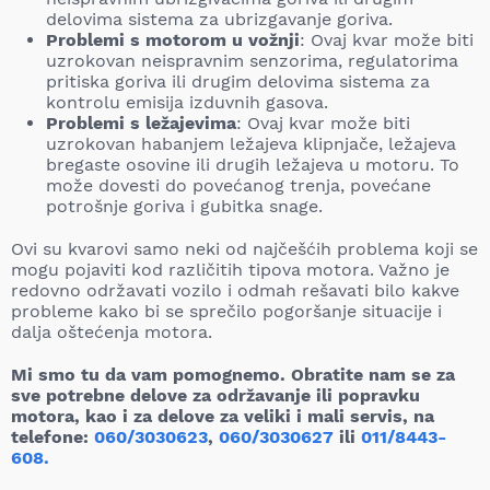
delovima sistema za ubrizgavanje goriva.
Problemi s motorom u vožnji
: Ovaj kvar može biti
uzrokovan neispravnim senzorima, regulatorima
pritiska goriva ili drugim delovima sistema za
kontrolu emisija izduvnih gasova.
Problemi s ležajevima
: Ovaj kvar može biti
uzrokovan habanjem ležajeva klipnjače, ležajeva
bregaste osovine ili drugih ležajeva u motoru. To
može dovesti do povećanog trenja, povećane
potrošnje goriva i gubitka snage.
Ovi su kvarovi samo neki od najčešćih problema koji se
mogu pojaviti kod različitih tipova motora. Važno je
redovno održavati vozilo i odmah rešavati bilo kakve
probleme kako bi se sprečilo pogoršanje situacije i
dalja oštećenja motora.
Mi smo tu da vam pomognemo. Obratite nam se za
sve potrebne delove za održavanje ili popravku
motora, kao i za delove za veliki i mali servis, na
telefone:
060/3030623
,
060/3030627
ili
011/8443-
608.