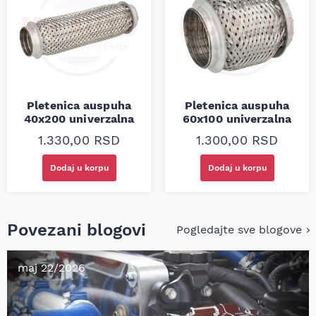
Pletenica auspuha
Pletenica auspuha
40x200 univerzalna
60x100 univerzalna
1.330,00
RSD
1.300,00
RSD
Dodaj u korpu
Dodaj u korpu
Povezani blogovi
Pogledajte sve blogove
maj 22/2026