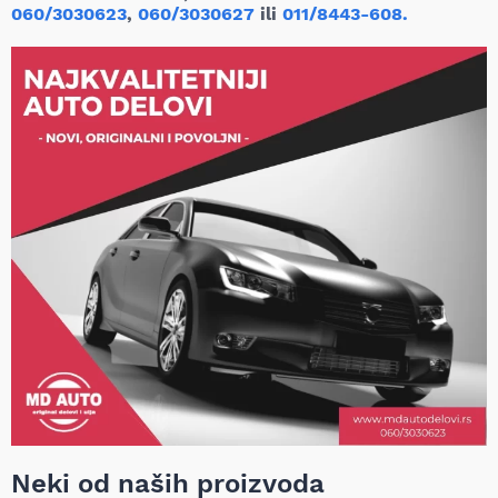
060/3030623
,
060/3030627
ili
011/8443-608.
Neki od naših proizvoda