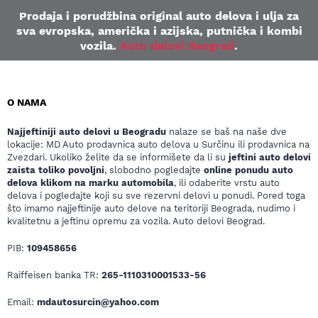
Prodaja i porudžbina original auto delova i ulja za
sva evropska, američka i azijska, putnička i kombi
vozila.
Auto delovi Beograd
.
O NAMA
Najjeftiniji auto delovi u Beogradu
nalaze se baš na naše dve
lokacije: MD Auto prodavnica auto delova u Surčinu ili prodavnica na
Zvezdari. Ukoliko želite da se informišete da li su
jeftini auto delovi
zaista toliko povoljni
, slobodno pogledajte
online ponudu auto
delova klikom na marku automobila
, ili odaberite vrstu auto
delova i pogledajte koji su sve rezervni delovi u ponudi. Pored toga
što imamo najjeftinije auto delove na teritoriji Beograda, nudimo i
kvalitetnu a jeftinu opremu za vozila. Auto delovi Beograd.
PIB:
109458656
Raiffeisen banka TR:
265-1110310001533-56
Email:
mdautosurcin@yahoo.com