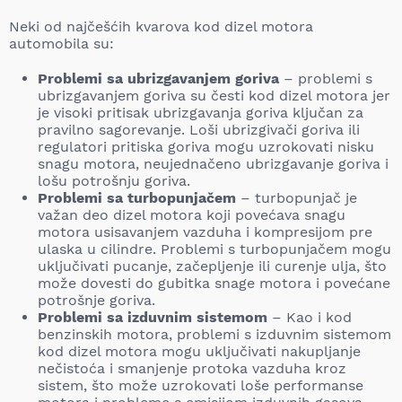
Neki od najčešćih kvarova kod dizel motora
automobila su:
Problemi sa ubrizgavanjem goriva
– problemi s
ubrizgavanjem goriva su česti kod dizel motora jer
je visoki pritisak ubrizgavanja goriva ključan za
pravilno sagorevanje. Loši ubrizgivači goriva ili
regulatori pritiska goriva mogu uzrokovati nisku
snagu motora, neujednačeno ubrizgavanje goriva i
lošu potrošnju goriva.
Problemi sa turbopunjačem
– turbopunjač je
važan deo dizel motora koji povećava snagu
motora usisavanjem vazduha i kompresijom pre
ulaska u cilindre. Problemi s turbopunjačem mogu
uključivati pucanje, začepljenje ili curenje ulja, što
može dovesti do gubitka snage motora i povećane
potrošnje goriva.
Problemi sa izduvnim sistemom
– Kao i kod
benzinskih motora, problemi s izduvnim sistemom
kod dizel motora mogu uključivati nakupljanje
nečistoća i smanjenje protoka vazduha kroz
sistem, što može uzrokovati loše performanse