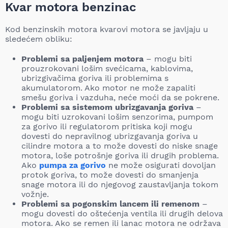
Kvar motora benzinac
Kod benzinskih motora kvarovi motora se javljaju u
sledećem obliku:
Problemi sa paljenjem motora
– mogu biti
prouzrokovani lošim svećicama, kablovima,
ubrizgivačima goriva ili problemima s
akumulatorom. Ako motor ne može zapaliti
smešu goriva i vazduha, neće moći da se pokrene.
Problemi sa sistemom ubrizgavanja goriva
–
mogu biti uzrokovani lošim senzorima, pumpom
za gorivo ili regulatorom pritiska koji mogu
dovesti do nepravilnog ubrizgavanja goriva u
cilindre motora a to može dovesti do niske snage
motora, loše potrošnje goriva ili drugih problema.
Ako
pumpa za gorivo
ne može osigurati dovoljan
protok goriva, to može dovesti do smanjenja
snage motora ili do njegovog zaustavljanja tokom
vožnje.
Problemi sa pogonskim lancem ili remenom
–
mogu dovesti do oštećenja ventila ili drugih delova
motora. Ako se remen ili lanac motora ne održava