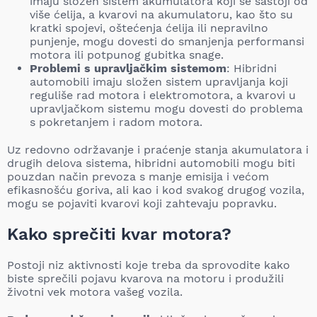
imaju složen sistem akumulatora koji se sastoji od
više ćelija, a kvarovi na akumulatoru, kao što su
kratki spojevi, oštećenja ćelija ili nepravilno
punjenje, mogu dovesti do smanjenja performansi
motora ili potpunog gubitka snage.
Problemi s upravljačkim sistemom
: Hibridni
automobili imaju složen sistem upravljanja koji
reguliše rad motora i elektromotora, a kvarovi u
upravljačkom sistemu mogu dovesti do problema
s pokretanjem i radom motora.
Uz redovno održavanje i praćenje stanja akumulatora i
drugih delova sistema, hibridni automobili mogu biti
pouzdan način prevoza s manje emisija i većom
efikasnošću goriva, ali kao i kod svakog drugog vozila,
mogu se pojaviti kvarovi koji zahtevaju popravku.
Kako sprečiti kvar motora?
Postoji niz aktivnosti koje treba da sprovodite kako
biste sprečili pojavu kvarova na motoru i produžili
životni vek motora vašeg vozila.