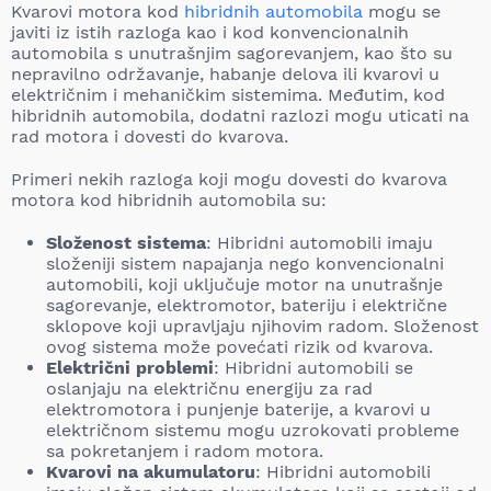
Kvarovi motora kod
hibridnih automobila
mogu se
javiti iz istih razloga kao i kod konvencionalnih
automobila s unutrašnjim sagorevanjem, kao što su
nepravilno održavanje, habanje delova ili kvarovi u
električnim i mehaničkim sistemima. Međutim, kod
hibridnih automobila, dodatni razlozi mogu uticati na
rad motora i dovesti do kvarova.
Primeri nekih razloga koji mogu dovesti do kvarova
motora kod hibridnih automobila su:
Složenost sistema
: Hibridni automobili imaju
složeniji sistem napajanja nego konvencionalni
automobili, koji uključuje motor na unutrašnje
sagorevanje, elektromotor, bateriju i električne
sklopove koji upravljaju njihovim radom. Složenost
ovog sistema može povećati rizik od kvarova.
Električni problemi
: Hibridni automobili se
oslanjaju na električnu energiju za rad
elektromotora i punjenje baterije, a kvarovi u
električnom sistemu mogu uzrokovati probleme
sa pokretanjem i radom motora.
Kvarovi na akumulatoru
: Hibridni automobili