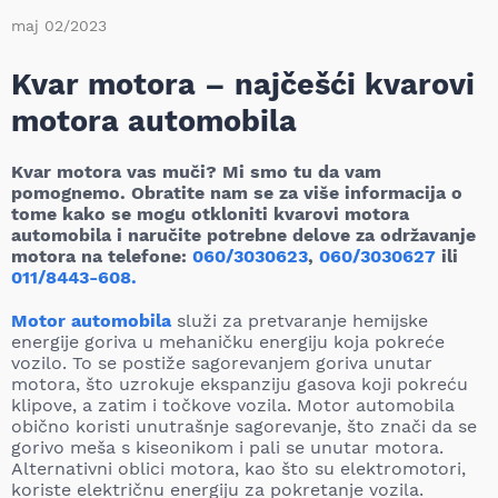
maj 02/2023
Kvar motora – najčešći kvarovi
motora automobila
Kvar motora vas muči? Mi smo tu da vam
pomognemo. Obratite nam se za više informacija o
tome kako se mogu otkloniti kvarovi motora
automobila i naručite potrebne delove za održavanje
motora na telefone:
060/3030623
,
060/3030627
ili
011/8443-608.
Motor automobila
služi za pretvaranje hemijske
energije goriva u mehaničku energiju koja pokreće
vozilo. To se postiže sagorevanjem goriva unutar
motora, što uzrokuje ekspanziju gasova koji pokreću
klipove, a zatim i točkove vozila. Motor automobila
obično koristi unutrašnje sagorevanje, što znači da se
gorivo meša s kiseonikom i pali se unutar motora.
Alternativni oblici motora, kao što su elektromotori,
koriste električnu energiju za pokretanje vozila.