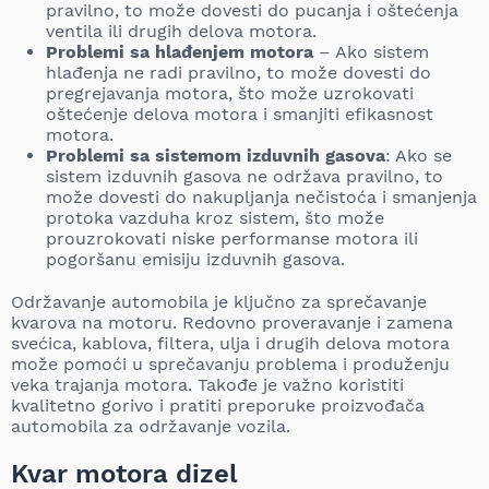
pravilno, to može dovesti do pucanja i oštećenja
ventila ili drugih delova motora.
Problemi sa hlađenjem motora
– Ako sistem
hlađenja ne radi pravilno, to može dovesti do
pregrejavanja motora, što može uzrokovati
oštećenje delova motora i smanjiti efikasnost
motora.
Problemi sa sistemom izduvnih gasova
: Ako se
sistem izduvnih gasova ne održava pravilno, to
može dovesti do nakupljanja nečistoća i smanjenja
protoka vazduha kroz sistem, što može
prouzrokovati niske performanse motora ili
pogoršanu emisiju izduvnih gasova.
Održavanje automobila je ključno za sprečavanje
kvarova na motoru. Redovno proveravanje i zamena
svećica, kablova, filtera, ulja i drugih delova motora
može pomoći u sprečavanju problema i produženju
veka trajanja motora. Takođe je važno koristiti
kvalitetno gorivo i pratiti preporuke proizvođača
automobila za održavanje vozila.
Kvar motora dizel