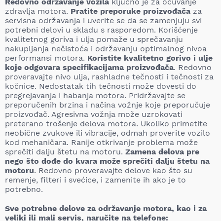
Redovno održavanje vozila
ključno je za očuvanje
zdravlja motora.
Pratite preporuke proizvođača
za
servisna održavanja i uverite se da se zamenjuju svi
potrebni delovi u skladu s rasporedom. Korišćenje
kvalitetnog goriva i ulja pomaže u sprečavanju
nakupljanja nečistoća i održavanju optimalnog nivoa
performansi motora.
Koristite kvalitetno gorivo i ulje
koje odgovara specifikacijama proizvođača
. Redovno
proveravajte nivo ulja, rashladne tečnosti i tečnosti za
kočnice. Nedostatak tih tečnosti može dovesti do
pregrejavanja i habanja motora. Pridržavajte se
preporučenih brzina i načina vožnje koje preporučuje
proizvođač. Agresivna vožnja može uzrokovati
preterano trošenje delova motora. Ukoliko primetite
neobične zvukove ili vibracije, odmah proverite vozilo
kod mehaničara. Ranije otkrivanje problema može
sprečiti dalju štetu na motoru.
Zamena delova pre
nego što dođe do kvara može sprečiti dalju štetu na
motoru
. Redovno proveravajte delove kao što su
remenje, filteri i svećice, i zamenite ih ako je to
potrebno.
Sve potrebne delove za održavanje motora, kao i za
veliki ili mali servis, naručite na telefone: