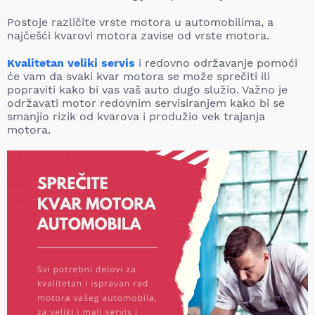
Postoje različite vrste motora u automobilima, a
najčešći kvarovi motora zavise od vrste motora.
Kvalitetan veliki servis
i redovno održavanje pomoći
će vam da svaki kvar motora se može sprečiti ili
popraviti kako bi vas vaš auto dugo služio. Važno je
održavati motor redovnim servisiranjem kako bi se
smanjio rizik od kvarova i produžio vek trajanja
motora.