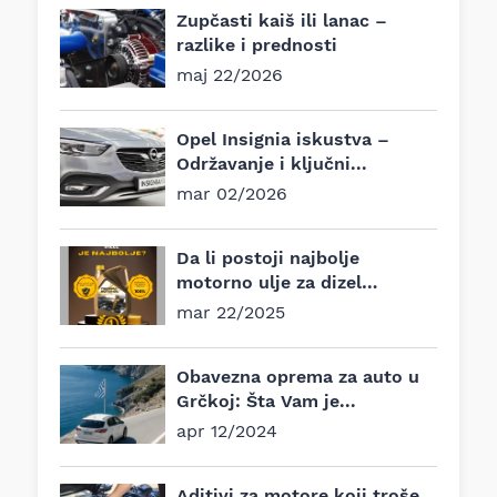
Zupčasti kaiš ili lanac –
razlike i prednosti
maj 22/2026
Opel Insignia iskustva –
Održavanje i ključni...
mar 02/2026
Da li postoji najbolje
motorno ulje za dizel
motore?
mar 22/2025
Obavezna oprema za auto u
Grčkoj: Šta Vam je...
apr 12/2024
Aditivi za motore koji troše