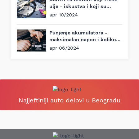
ulje - iskustva i koji su...
apr 10/2024
Punjenje akumulatora -
maksimalan napon i koliko
traje?
apr 06/2024
Najjeftiniji auto delovi u Beogradu