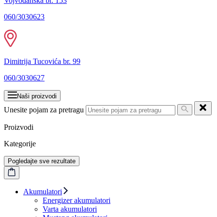
Vojvođanska br. 153
060/3030623
Dimitrija Tucovića br. 99
060/3030627
Naši proizvodi
Unesite pojam za pretragu
Proizvodi
Kategorije
Pogledajte sve rezultate
Akumulatori
Energizer akumulatori
Varta akumulatori