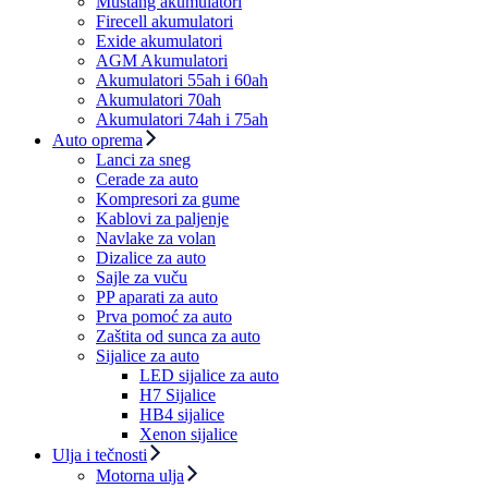
Mustang akumulatori
Firecell akumulatori
Exide akumulatori
AGM Akumulatori
Akumulatori 55ah i 60ah
Akumulatori 70ah
Akumulatori 74ah i 75ah
Auto oprema
Lanci za sneg
Cerade za auto
Kompresori za gume
Kablovi za paljenje
Navlake za volan
Dizalice za auto
Sajle za vuču
PP aparati za auto
Prva pomoć za auto
Zaštita od sunca za auto
Sijalice za auto
LED sijalice za auto
H7 Sijalice
HB4 sijalice
Xenon sijalice
Ulja i tečnosti
Motorna ulja