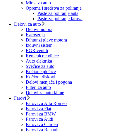
Mirisi za auto
Oprema i sredstva za poliranje
Paste za poliranje auta
Paste za poliranje farova
Delovi za auto
Delovi motora
Karoserija
Dihtunzi glave motora
Izduvni sistem
EGR ventili
Remenice radilice
Auto elektrika
Svećice za auto
Kočione pločice
Kočioni diskovi
Delovi menjača i pogona
Filteri za auto
Delovi za auto klime
Farovi
Farovi za Alfa Romeo
Farovi za Fiat
Farovi za BMW
Farovi za Audi
Farovi za Citroen
Farovi za Renault