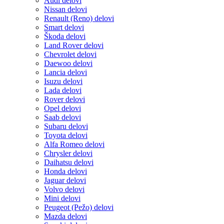
Audi delovi
Nissan delovi
Renault (Reno) delovi
Smart delovi
Škoda delovi
Land Rover delovi
Chevrolet delovi
Daewoo delovi
Lancia delovi
Isuzu delovi
Lada delovi
Rover delovi
Opel delovi
Saab delovi
Subaru delovi
Toyota delovi
Alfa Romeo delovi
Chrysler delovi
Daihatsu delovi
Honda delovi
Jaguar delovi
Volvo delovi
Mini delovi
Peugeot (Pežo) delovi
Mazda delovi