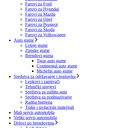
Farovi za Ford
Farovi za Hyundai
Farovi za Mazda
Farovi za Opel
Farovi za Peugeot
Farovi za Škoda
Farovi za Volkswagen
Auto gume
Letnje gume
Zimske gume
Brendovi guma
Tigar auto gume
Continental auto gume
Michelin auto gume
Sredstva za održavanje i popravku
Lepkovi i zaptivači
Tehnički sprejevi
Sredstva za zaštitu auta
Sredstva za podmazivanje
Radna higijena
Trake i izolacioni materijali
Mali servis automobila
Veliki servis automobila
Delovi po brendovima