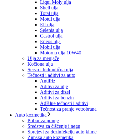
Liqui Moly ulja
Shell ulja
Total ulja
Motul ulja
Elf ulja
Selenia ulja
Castrol ulja
Eneos ulja
Mobil ulja
Motorna ulja 10W40
Ulja za menjače
Kočiona ulja
Servo i hidraulična ulja
Tečnosti i aditivi za auto
Antifriz
Aditivi za ulje
Aditivi za dizel
Aditivi za benzin
AdBlue tečnosti i aditivi
Tečnost za pranje vetrobrana
Auto kozmetika
Pribor za pranje
Sredstva za čišćenje i negu
Sprejevi za dezinfekciju auto klime
Zimska auto kozmetika