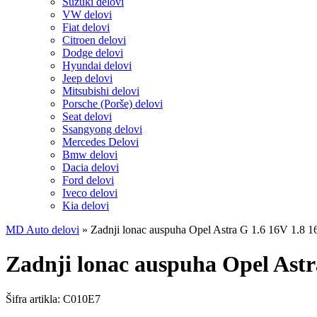
Suzuki delovi
VW delovi
Fiat delovi
Citroen delovi
Dodge delovi
Hyundai delovi
Jeep delovi
Mitsubishi delovi
Porsche (Porše) delovi
Seat delovi
Ssangyong delovi
Mercedes Delovi
Bmw delovi
Dacia delovi
Ford delovi
Iveco delovi
Kia delovi
MD Auto delovi
»
Zadnji lonac auspuha Opel Astra G 1.6 16V 1.8 
Zadnji lonac auspuha Opel Astr
Šifra artikla:
C010E7