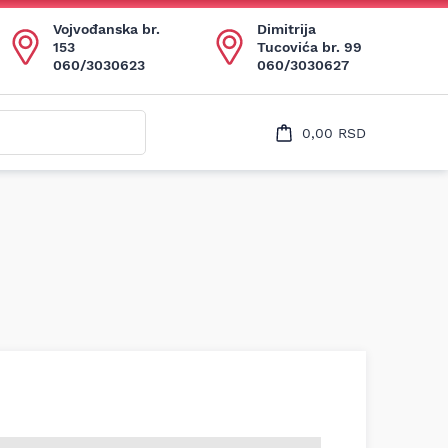
Uspešno ste dodali ovaj proizvod u vašu korpu.
Vojvođanska br.
Dimitrija
153
Tucovića br. 99
060/3030623
060/3030627
0,00
RSD