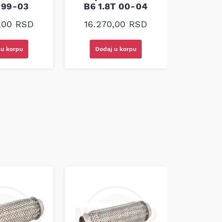
i30 1.
4 99-03
B6 1.8T 00-04
CRD
0,00
RSD
16.270,00
RSD
10.3
 u korpu
Dodaj u korpu
Doda