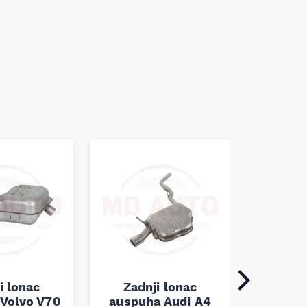
Zadn
i lonac
Zadnji lonac
auspuh
Volvo V70
auspuha Audi A4