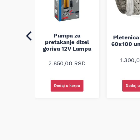
Pumpa za
auspuha
Pletenica
pretakanje dizel
verzalna
60x100 un
goriva 12V Lampa
0
RSD
1.300,
2.650,00
RSD
korpu
Dodaj u korpu
Dodaj u