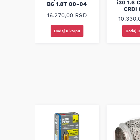
i30 1.6 
99-03
B6 1.8T 00-04
CRDi 
00
RSD
16.270,00
RSD
10.330
korpu
Dodaj u korpu
Dodaj u