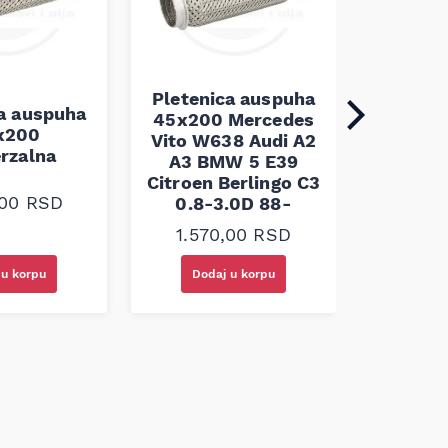
Pletenica auspuha
ca auspuha
45x200 Mercedes
Pleten
x200
Vito W638 Audi A2
45x100 
erzalna
A3 BMW 5 E39
Citroen Berlingo C3
1.10
,00
RSD
0.8-3.0D 88-
1.570,00
RSD
 u korpu
Dodaj u korpu
Doda