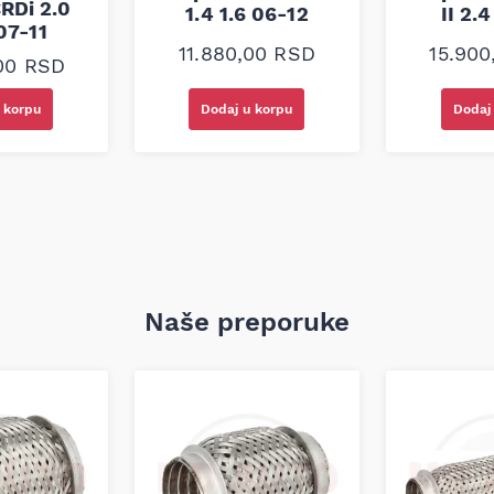
CRDi 2.0
1.4 1.6 06-12
II 2.
07-11
11.880,00
RSD
15.90
,00
RSD
 korpu
Dodaj u korpu
Dodaj
Naše preporuke