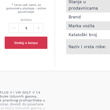
Informacije o Zadnji l
Stanje u
* Cena važi samo za
prodavnicama
gotovinsko plaćanje i online
poručivanje
Brend
Količina
Marka vozila
Kataloški broj
Dodaj u korpu
Naziv i vrsta robe:
PLUS V i VW GOLF V 1.4
e buke izduvnih gasova,
 pravilnog protivpritiska u
i lonac dovodi do povećane
 prodora izduvnih gasova u