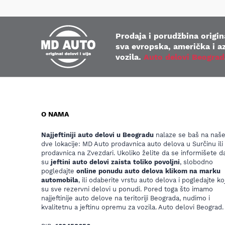
Prodaja i porudžbina origina
sva evropska, američka i az
vozila.
Auto delovi Beograd
O NAMA
Najjeftiniji auto delovi u Beogradu
nalaze se baš na naš
dve lokacije: MD Auto prodavnica auto delova u Surčinu ili
prodavnica na Zvezdari. Ukoliko želite da se informišete da
su
jeftini auto delovi zaista toliko povoljni
, slobodno
pogledajte
online ponudu auto delova klikom na marku
automobila
, ili odaberite vrstu auto delova i pogledajte koj
su sve rezervni delovi u ponudi. Pored toga što imamo
najjeftinije auto delove na teritoriji Beograda, nudimo i
kvalitetnu a jeftinu opremu za vozila. Auto delovi Beograd.