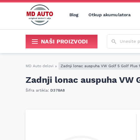
Blog
Otkup akumulatora
Unesite poja
NAŠI PROIZVODI
Sredstva za održavanje i popravku
MD Auto delovi
»
Zadnji lonac auspuha VW Golf 5 Golf Plus 1
Zadnji lonac auspuha VW Go
Šifra artikla:
D378A8