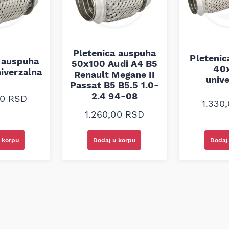
Pletenica auspuha
Pleteni
 auspuha
50x100 Audi A4 B5
40
iverzalna
Renault Megane II
univ
Passat B5 B5.5 1.0-
2.4 94-08
00
RSD
1.330
1.260,00
RSD
 korpu
Dodaj u korpu
Dodaj