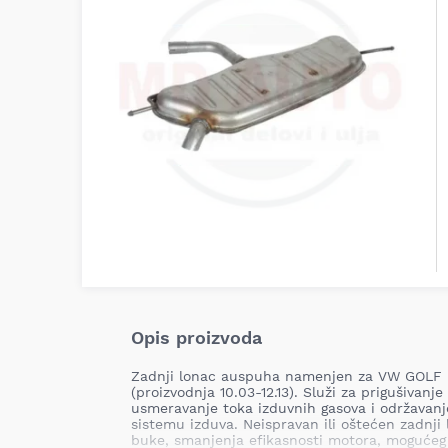
Opis proizvoda
Zadnji lonac auspuha namenjen za VW GOLF 
(proizvodnja 10.03-12.13). Služi za prigušivanj
usmeravanje toka izduvnih gasova i održavanje
sistemu izduva. Neispravan ili oštećen zadnj
buke, smanjenja efikasnosti motora, mogućeg