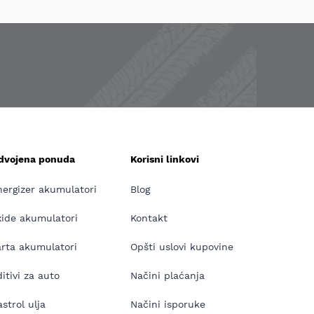
zdvojena ponuda
Korisni linkovi
nergizer akumulatori
Blog
xide akumulatori
Kontakt
arta akumulatori
Opšti uslovi kupovine
itivi za auto
Načini plaćanja
strol ulja
Načini isporuke