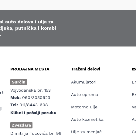
l auto delova i ulja za
ijska, putnička i kombi
.
PRODAJNA MESTA
Traženi delovi
I
e
Surčin
Akumulatori
E
Vojvođanska br. 153
 li
Auto oprema
E
Mob:
060/3030623
Tel:
011/8443-608
Motorno ulje
V
i
Klikni i pošalji poruku
Auto kozmetika
Ad
Zvezdara
Ulje za menjač
Ca
Dimitrija Tucovića br. 99