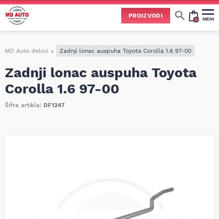
PROIZVODI
MENI
Cene svih vrsta ulja i aditiva trenutno su podložne čestim promenama
usled nestabilne situacije na tržištu i dešavanja na Bliskom istoku.
Zbog učestalih promena nabavnih cena, nije uvek moguće ažurirati cene na sajtu u realnom vremenu.
Molimo vas da pre poručivanja pozovete i proverite trenutno stanje i tačnu cenu.
MD Auto delovi
»
Zadnji lonac auspuha Toyota Corolla 1.6 97-00
Zadnji lonac auspuha Toyota
Corolla 1.6 97-00
Šifra artikla:
DF1247