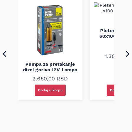
Pletenica au
a
60x100 unive
1.300,00
R
Pumpa za pretakanje
dizel goriva 12V Lampa
2.650,00
RSD
Dodaj u korpu
Dodaj u kor