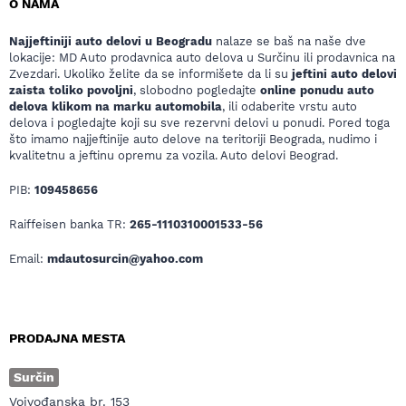
O NAMA
Najjeftiniji auto delovi u Beogradu
nalaze se baš na naše dve
lokacije: MD Auto prodavnica auto delova u Surčinu ili prodavnica na
Zvezdari. Ukoliko želite da se informišete da li su
jeftini auto delovi
zaista toliko povoljni
, slobodno pogledajte
online ponudu auto
delova klikom na marku automobila
, ili odaberite vrstu auto
delova i pogledajte koji su sve rezervni delovi u ponudi. Pored toga
što imamo najjeftinije auto delove na teritoriji Beograda, nudimo i
kvalitetnu a jeftinu opremu za vozila. Auto delovi Beograd.
PIB:
109458656
Raiffeisen banka TR:
265-1110310001533-56
Email:
mdautosurcin@yahoo.com
PRODAJNA MESTA
Surčin
Vojvođanska br. 153