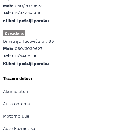
Mob:
060/3030623
Tel:
011/8443-608
Klikni i pošalji poruku
Zvezdara
Dimitrija Tucovića br. 99
Mob:
060/3030627
Tel:
011/6405-110
Klikni i pošalji poruku
Traženi delovi
Akumulatori
Auto oprema
Motorno ulje
Auto kozmetika