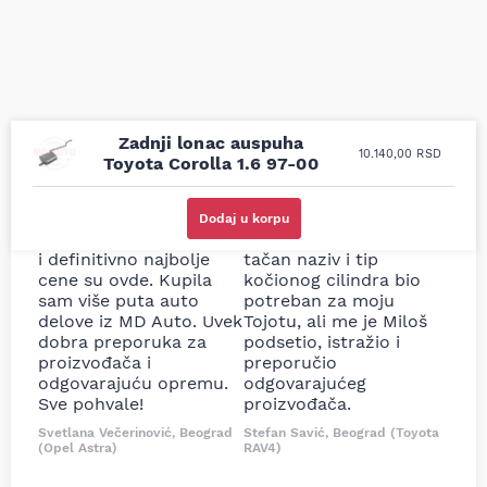
Zadnji lonac auspuha
10.140,00
RSD
Toyota Corolla 1.6 97-00
Uporedila sam sve
Odlična usluga i
moguće online
ljubazni prodavci.
Dodaj u korpu
prodavnice auto delova
Nisam bio siguran koji je
i definitivno najbolje
tačan naziv i tip
cene su ovde. Kupila
kočionog cilindra bio
sam više puta auto
potreban za moju
delove iz MD Auto. Uvek
Tojotu, ali me je Miloš
dobra preporuka za
podsetio, istražio i
proizvođača i
preporučio
odgovarajuću opremu.
odgovarajućeg
Sve pohvale!
proizvođača.
Svetlana Večerinović, Beograd
Stefan Savić, Beograd (Toyota
(Opel Astra)
RAV4)