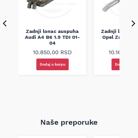
ha
6i
3
Zadnji lonac auspuha
Zadnji lonac 
Audi A4 B6 1.9 TDI 01-
Opel Zafira A 
04
00-05
10.850,00
RSD
10.160,00
Dodaj u korpu
Dodaj u kor
Naše preporuke