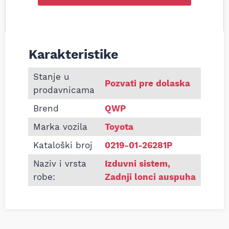
Karakteristike
Informacije o Zadnji lonac auspuha Toyota Corolla
Stanje u
Pozvati pre dolaska
prodavnicama
Brend
QWP
Marka vozila
Toyota
Kataloški broj
0219-01-26281P
Naziv i vrsta
Izduvni sistem
,
robe:
Zadnji lonci auspuha