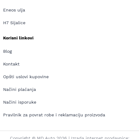
Eneos ulja
H7 Sijalice
Korisni linkovi
Blog
Kontakt
Opšti uslovi kupovine
Načini plaćanja
Načini isporuke
Pravilnik za povrat robe i reklamaciju proizvoda
Copyright © MD Auto 2026 | Izrada internet prodavnice: