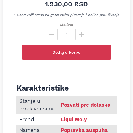
1.930,00
RSD
* Cena važi samo za gotovinsko plaćanje i online poručivanje
Količina
Dodaj u korpu
Karakteristike
Informacije o Traka za reparaciju auspuha Liqui M
Stanje u
Pozvati pre dolaska
prodavnicama
Brend
Liqui Moly
Namena
Popravka auspuha