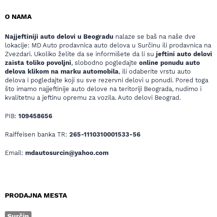
O NAMA
Najjeftiniji auto delovi u Beogradu
nalaze se baš na naše dve
lokacije: MD Auto prodavnica auto delova u Surčinu ili prodavnica na
Zvezdari. Ukoliko želite da se informišete da li su
jeftini auto delovi
zaista toliko povoljni
, slobodno pogledajte
online ponudu auto
delova klikom na marku automobila
, ili odaberite vrstu auto
delova i pogledajte koji su sve rezervni delovi u ponudi. Pored toga
što imamo najjeftinije auto delove na teritoriji Beograda, nudimo i
kvalitetnu a jeftinu opremu za vozila. Auto delovi Beograd.
PIB:
109458656
Raiffeisen banka TR:
265-1110310001533-56
Email:
mdautosurcin@yahoo.com
PRODAJNA MESTA
Surčin