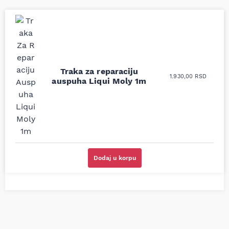
Uporedila sam sve
Odlična usluga i
moguće online
ljubazni prodavci.
prodavnice auto delova
Nisam bio siguran koji je
Traka za reparaciju
i definitivno najbolje
tačan naziv i tip
1.930,00
RSD
auspuha Liqui Moly 1m
cene su ovde. Kupila
kočionog cilindra bio
sam više puta auto
potreban za moju
delove iz MD Auto. Uvek
Tojotu, ali me je Miloš
dobra preporuka za
podsetio, istražio i
proizvođača i
preporučio
odgovarajuću opremu.
odgovarajućeg
Sve pohvale!
proizvođača.
Svetlana Večerinović, Beograd
Stefan Savić, Beograd (Toyota
Dodaj u korpu
(Opel Astra)
RAV4)