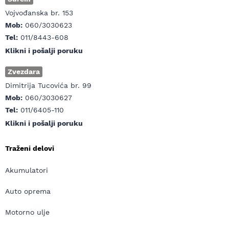
Vojvođanska br. 153
Mob:
060/3030623
Tel:
011/8443-608
Klikni i pošalji poruku
Zvezdara
Dimitrija Tucovića br. 99
Mob:
060/3030627
Tel:
011/6405-110
Klikni i pošalji poruku
Traženi delovi
Akumulatori
Auto oprema
Motorno ulje