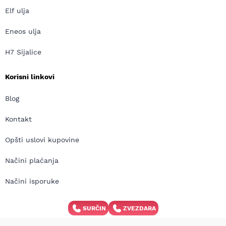
Elf ulja
Eneos ulja
H7 Sijalice
Korisni linkovi
Blog
Kontakt
Opšti uslovi kupovine
Načini plaćanja
Načini isporuke
Pravilnik za povrat robe i reklamaciju proizvoda
SURČIN
ZVEZDARA