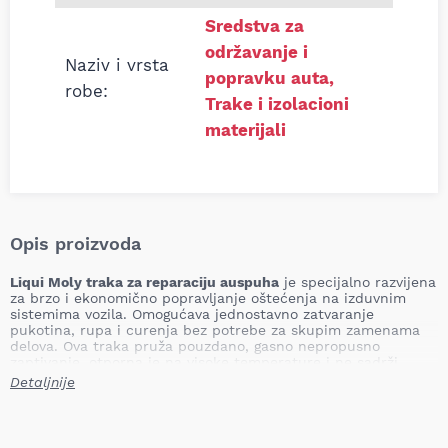
Sredstva za
održavanje i
Naziv i vrsta
popravku auta
,
robe:
Trake i izolacioni
materijali
Opis proizvoda
Liqui Moly traka za reparaciju auspuha
je specijalno razvijena
za brzo i ekonomično popravljanje oštećenja na izduvnim
sistemima vozila. Omogućava jednostavno zatvaranje
pukotina, rupa i curenja bez potrebe za skupim zamenama
delova. Ova traka pruža pouzdano, gasno nepropusno
zaptivanje, otporna je na visoke temperature i ne sadrži
azbest, što je čini ekološki bezbednom.
Detaljnije
Primena
Popravke izduvnih sistema
– Brzo zaptivanje rupa,