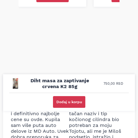
Diht masa za zaptivanje
750,00
RSD
crvena K2 85g
Uporedila sam sve
Odlična usluga i
moguće online
ljubazni prodavci.
Dodaj u korpu
prodavnice auto delova
Nisam bio siguran koji je
i definitivno najbolje
tačan naziv i tip
cene su ovde. Kupila
kočionog cilindra bio
sam više puta auto
potreban za moju
delove iz MD Auto. Uvek
Tojotu, ali me je Miloš
dobra preporuka za
podsetio, istražio i