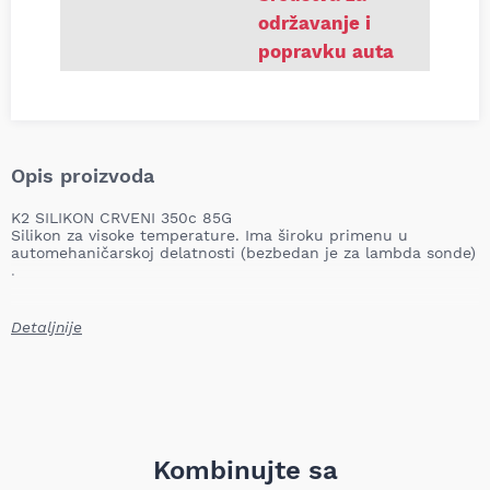
održavanje i
popravku auta
Opis proizvoda
K2 SILIKON CRVENI 350c 85G
Silikon za visoke temperature. Ima široku primenu u
automehaničarskoj delatnosti (bezbedan je za lambda sonde)
.
Detaljnije
Kombinujte sa