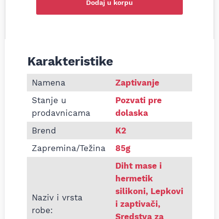
Dodaj u korpu
Karakteristike
Informacije o Diht masa za zaptivanje crvena K2 8
Namena
Zaptivanje
Stanje u
Pozvati pre
prodavnicama
dolaska
Brend
K2
Zapremina/Težina
85g
Diht mase i
hermetik
silikoni
,
Lepkovi
Naziv i vrsta
i zaptivači
,
robe:
Sredstva za