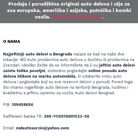
Prodaja i porudžbina original auto delova i ulja za
sva evropska, američka i azijska, putnička i kombi
vozila.
Auto delovi Beograd
.
O NAMA
Najjeftiniji auto delovi u Beogradu
nalaze se baš na naše dve
lokacije: MD Auto prodavnica auto delova u Surčinu ili prodavnica na
Zvezdari. Ukoliko želite da se informišete da li su
jeftini auto delovi
zaista toliko povoljni
, slobodno pogledajte
online ponudu auto
delova klikom na marku automobila
, ili odaberite vrstu auto
delova i pogledajte koji su sve rezervni delovi u ponudi. Pored toga
što imamo najjeftinije auto delove na teritoriji Beograda, nudimo i
kvalitetnu a jeftinu opremu za vozila. Auto delovi Beograd.
PIB:
109458656
Raiffeisen banka TR:
265-1110310001533-56
Email:
mdautosurcin@yahoo.com