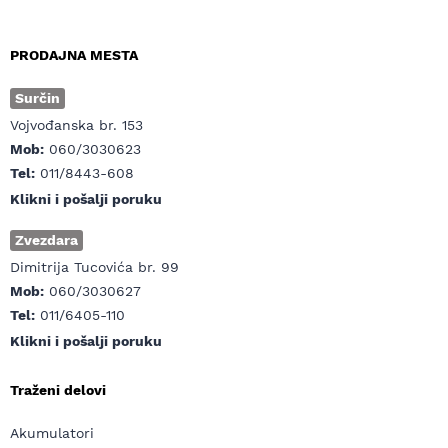
PRODAJNA MESTA
Surčin
Vojvođanska br. 153
Mob:
060/3030623
Tel:
011/8443-608
Klikni i pošalji poruku
Zvezdara
Dimitrija Tucovića br. 99
Mob:
060/3030627
Tel:
011/6405-110
Klikni i pošalji poruku
Traženi delovi
Akumulatori