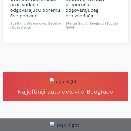
proizvođača i
preporučio
odgovarajuću opremu.
odgovarajućeg
Sve pohvale!
proizvođača.
Svetlana Večerinović, Beograd
Stefan Savić, Beograd (Toyota
(Opel Astra)
RAV4)
Najjeftiniji auto delovi u Beogradu