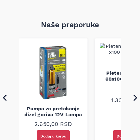
Naše preporuke
Pletenica au
a
60x100 unive
1.300,00
R
Pumpa za pretakanje
dizel goriva 12V Lampa
2.650,00
RSD
Dodaj u korpu
Dodaj u kor