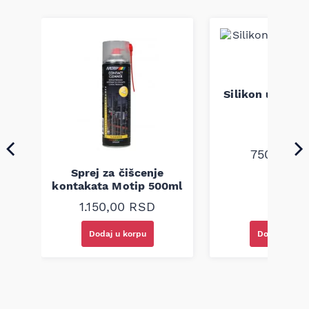
u
Silikon u sprej
200ml
750,00
R
Sprej za čišcenje
kontakata Motip 500ml
1.150,00
RSD
Dodaj u korpu
Dodaj u kor