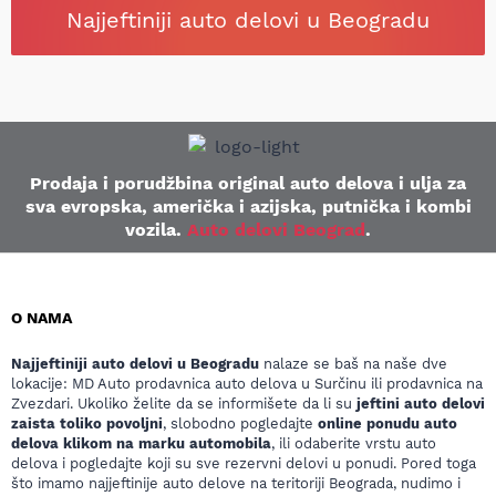
Najjeftiniji auto delovi u Beogradu
Prodaja i porudžbina original auto delova i ulja za
sva evropska, američka i azijska, putnička i kombi
vozila.
Auto delovi Beograd
.
O NAMA
Najjeftiniji auto delovi u Beogradu
nalaze se baš na naše dve
lokacije: MD Auto prodavnica auto delova u Surčinu ili prodavnica na
Zvezdari. Ukoliko želite da se informišete da li su
jeftini auto delovi
zaista toliko povoljni
, slobodno pogledajte
online ponudu auto
delova klikom na marku automobila
, ili odaberite vrstu auto
delova i pogledajte koji su sve rezervni delovi u ponudi. Pored toga
što imamo najjeftinije auto delove na teritoriji Beograda, nudimo i