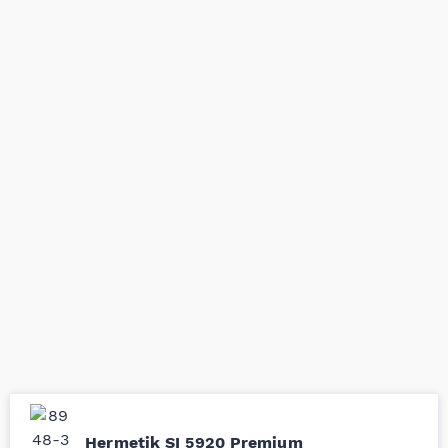
rastvaračem.
Pakovanje:
80 ml
Preporuke za skladištenje:
Čuvati proizvod u zatvorenoj
ambalaži na suvom mestu, na temperaturama od 8°C do
21°C. Skladištenje ispod 8°C ili iznad 28°C može uticati na
svojstva proizvoda.
Hermetik SI 5920 Premium