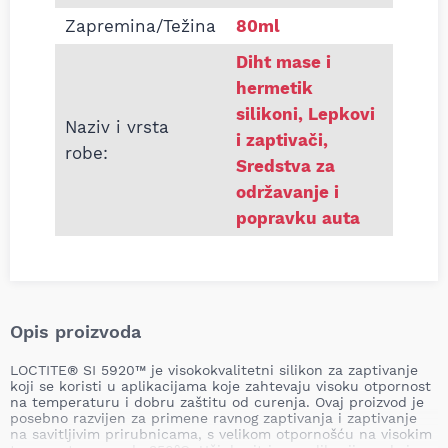
Zapremina/Težina
80ml
Diht mase i
hermetik
silikoni
,
Lepkovi
Naziv i vrsta
i zaptivači
,
robe:
Sredstva za
održavanje i
popravku auta
Opis proizvoda
LOCTITE® SI 5920™ je visokokvalitetni silikon za zaptivanje
koji se koristi u aplikacijama koje zahtevaju visoku otpornost
na temperaturu i dobru zaštitu od curenja. Ovaj proizvod je
posebno razvijen za primene ravnog zaptivanja i zaptivanje
na savitljivim prirubnicama, s velikom otpornošću na visokim