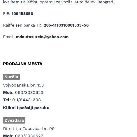
kvalitetnu a jeftinu opremu za vozila. Auto delovi Beograd.
PIB:
109458656
Raiffeisen banka TR:
265-1110310001533-56
Email:
mdautosurcin@yahoo.com
PRODAJNA MESTA
Surčin
Vojvođanska br. 153
Mob:
060/3030623
Tel:
011/8443-608
Klikni i pošalji poruku
Zvezdara
Dimitrija Tucovića br. 99
Mob:
060/3030627