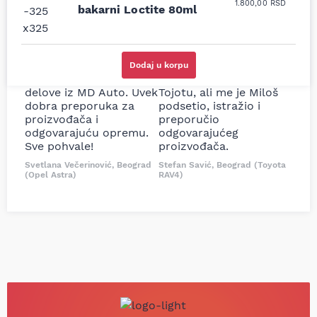
1.800,00
RSD
bakarni Loctite 80ml
Uporedila sam sve
Odlična usluga i
moguće online
ljubazni prodavci.
prodavnice auto delova
Nisam bio siguran koji je
i definitivno najbolje
tačan naziv i tip
cene su ovde. Kupila
kočionog cilindra bio
Dodaj u korpu
sam više puta auto
potreban za moju
delove iz MD Auto. Uvek
Tojotu, ali me je Miloš
dobra preporuka za
podsetio, istražio i
proizvođača i
preporučio
odgovarajuću opremu.
odgovarajućeg
Sve pohvale!
proizvođača.
Svetlana Večerinović, Beograd
Stefan Savić, Beograd (Toyota
(Opel Astra)
RAV4)