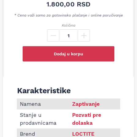
1.800,00
RSD
* Cena važi samo za gotovinsko plaćanje i online poručivanje
Količina
Dodaj u korpu
Karakteristike
Informacije o Hermetik SI 5920 Premium bakarni 
Namena
Zaptivanje
Stanje u
Pozvati pre
prodavnicama
dolaska
Brend
LOCTITE