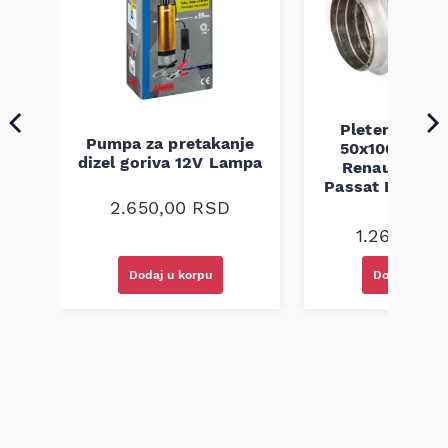
Pletenica au
Pumpa za pretakanje
50x100 Audi 
a
dizel goriva 12V Lampa
Renault Mega
Passat B5 B5.5 
94-08
2.650,00
RSD
1.260,00
R
Dodaj u korpu
Dodaj u kor