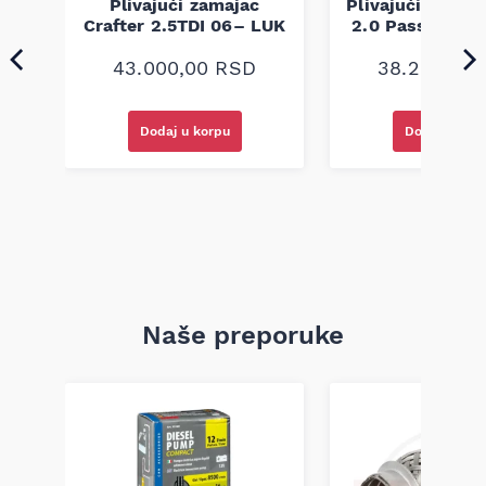
5
Plivajući zamajac
Plivajući zamaj
UK
Crafter 2.5TDI 06– LUK
2.0 Passat 1.9 
43.000,00
RSD
38.200,00
Dodaj u korpu
Dodaj u kor
Naše preporuke