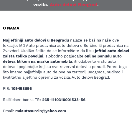
vozila.
Auto delovi Beograd
.
O NAMA
Najjeftiniji auto delovi u Beogradu
nalaze se baš na naše dve
lokacije: MD Auto prodavnica auto delova u Surčinu ili prodavnica na
Zvezdari. Ukoliko želite da se informišete da li su
jeftini auto delovi
zaista toliko povoljni
, slobodno pogledajte
online ponudu auto
delova klikom na marku automobila
, ili odaberite vrstu auto
delova i pogledajte koji su sve rezervni delovi u ponudi. Pored toga
što imamo najjeftinije auto delove na teritoriji Beograda, nudimo i
kvalitetnu a jeftinu opremu za vozila. Auto delovi Beograd.
PIB:
109458656
Raiffeisen banka TR:
265-1110310001533-56
Email:
mdautosurcin@yahoo.com