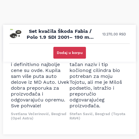
Set kvačila Škoda Fabia /
13.270,00
RSD
Polo 1.9 SDI 2001– 190 mm
Valeo
Uporedila sam sve
Odlična usluga i
moguće online
ljubazni prodavci.
Dodaj u korpu
prodavnice auto delova
Nisam bio siguran koji je
i definitivno najbolje
tačan naziv i tip
cene su ovde. Kupila
kočionog cilindra bio
sam više puta auto
potreban za moju
delove iz MD Auto. Uvek
Tojotu, ali me je Miloš
dobra preporuka za
podsetio, istražio i
proizvođača i
preporučio
odgovarajuću opremu.
odgovarajućeg
Sve pohvale!
proizvođača.
Svetlana Večerinović, Beograd
Stefan Savić, Beograd (Toyota
(Opel Astra)
RAV4)