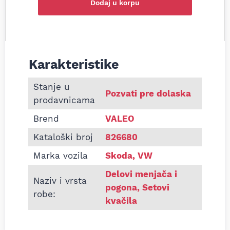
Dodaj u korpu
Karakteristike
Informacije o Set kvačila Škoda Fabia / Polo 1.9 
Stanje u
Pozvati pre dolaska
prodavnicama
Brend
VALEO
Kataloški broj
826680
Marka vozila
Skoda, VW
Delovi menjača i
Naziv i vrsta
pogona
,
Setovi
robe:
kvačila