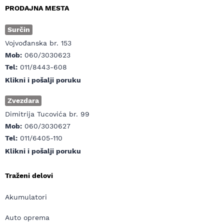
PRODAJNA MESTA
Surčin
Vojvođanska br. 153
Mob:
060/3030623
Tel:
011/8443-608
Klikni i pošalji poruku
Zvezdara
Dimitrija Tucovića br. 99
Mob:
060/3030627
Tel:
011/6405-110
Klikni i pošalji poruku
Traženi delovi
Akumulatori
Auto oprema