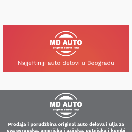
Najjeftiniji auto delovi u Beogradu
Prodaja i porudžbina original auto delova i ulja za
sva evropska, američka i azijska, putnička i kombi