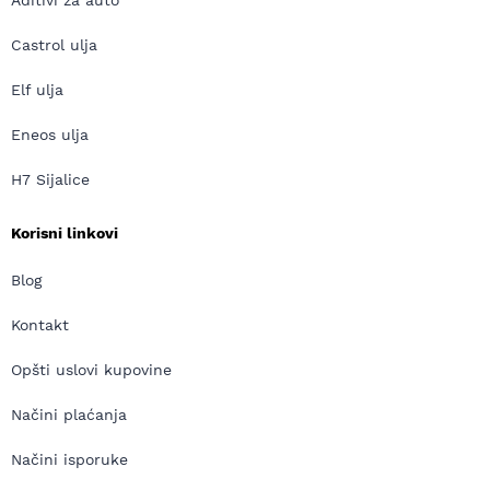
Aditivi za auto
Castrol ulja
Elf ulja
Eneos ulja
H7 Sijalice
Korisni linkovi
Blog
Kontakt
Opšti uslovi kupovine
Načini plaćanja
Načini isporuke