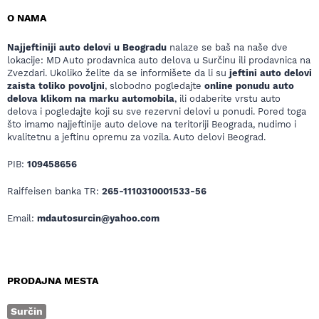
O NAMA
Najjeftiniji auto delovi u Beogradu
nalaze se baš na naše dve
lokacije: MD Auto prodavnica auto delova u Surčinu ili prodavnica na
Zvezdari. Ukoliko želite da se informišete da li su
jeftini auto delovi
zaista toliko povoljni
, slobodno pogledajte
online ponudu auto
delova klikom na marku automobila
, ili odaberite vrstu auto
delova i pogledajte koji su sve rezervni delovi u ponudi. Pored toga
što imamo najjeftinije auto delove na teritoriji Beograda, nudimo i
kvalitetnu a jeftinu opremu za vozila. Auto delovi Beograd.
PIB:
109458656
Raiffeisen banka TR:
265-1110310001533-56
Email:
mdautosurcin@yahoo.com
PRODAJNA MESTA
Surčin