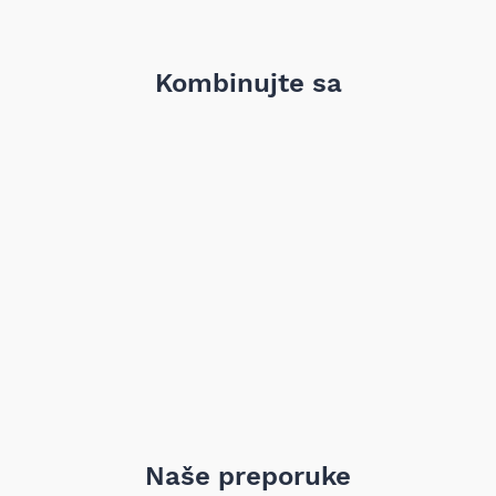
Broj rupa za montažu:
6
Težina:
11,84 kg
Dodatno:
Sa garniturom vijaka
Proizvođač:
LUK
Kombinujte sa
Kvalitetna i pouzdana zamena za originalni zamajac, idealna
za vozila starije generacije sa motorom 1.9 TDI.
Naše preporuke