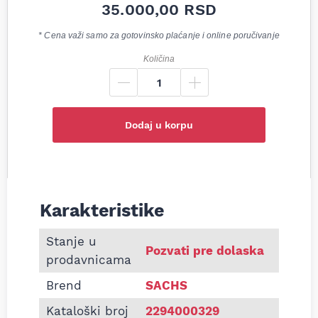
35.000,00
RSD
* Cena važi samo za gotovinsko plaćanje i online poručivanje
Količina
Dodaj u korpu
Karakteristike
Informacije o Plivajući zamajac Golf 3/4 1.9TDI, Pa
Stanje u
Pozvati pre dolaska
prodavnicama
Brend
SACHS
Kataloški broj
2294000329