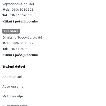
Vojvođanska br. 153
Mob:
060/3030623
Tel:
011/8443-608
Klikni i pošalji poruku
Zvezdara
Dimitrija Tucovića br. 99
Mob:
060/3030627
Tel:
011/6405-110
Klikni i pošalji poruku
Traženi delovi
Akumulatori
Auto oprema
Motorno ulje
Auto kozmetika