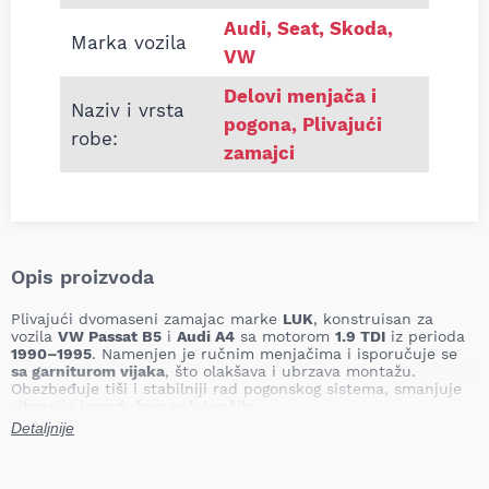
Audi, Seat, Skoda,
Marka vozila
VW
Delovi menjača i
Naziv i vrsta
pogona
,
Plivajući
robe:
zamajci
Opis proizvoda
Plivajući dvomaseni zamajac marke
LUK
, konstruisan za
vozila
VW Passat B5
i
Audi A4
sa motorom
1.9 TDI
iz perioda
1990–1995
. Namenjen je ručnim menjačima i isporučuje se
sa garniturom vijaka
, što olakšava i ubrzava montažu.
Obezbeđuje tiši i stabilniji rad pogonskog sistema, smanjuje
vibracije i produžava vek kvačila.
Detaljnije
Broj zuba:
6
Prečnik:
228 mm
Tip menjača:
Ručni