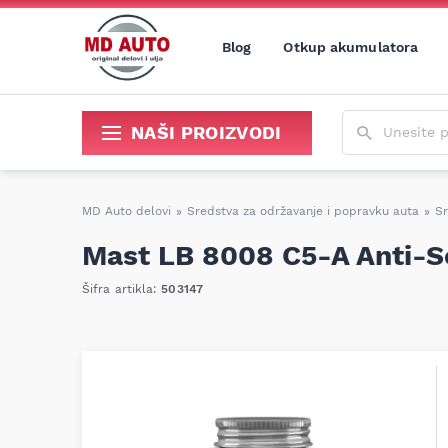
Blog
Otkup akumulatora
Unesite poja
NAŠI PROIZVODI
Sredstva za održavanje i popravku
MD Auto delovi
»
Sredstva za održavanje i popravku auta
»
Sr
Mast LB 8008 C5-A Anti-Se
Šifra artikla:
503147