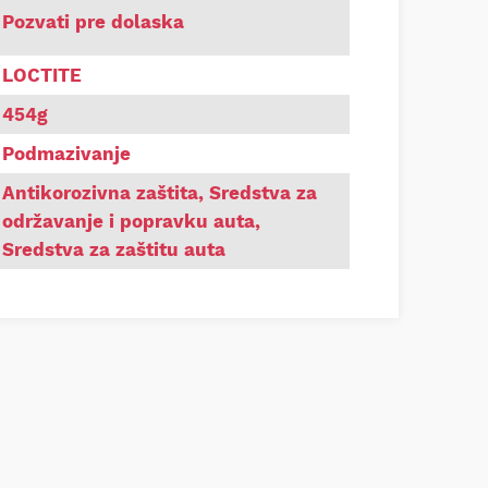
 8008 C5-A Anti-Seiz bakarna Loctite 454g
Pozvati pre dolaska
LOCTITE
454g
Podmazivanje
Antikorozivna zaštita
,
Sredstva za
održavanje i popravku auta
,
Sredstva za zaštitu auta