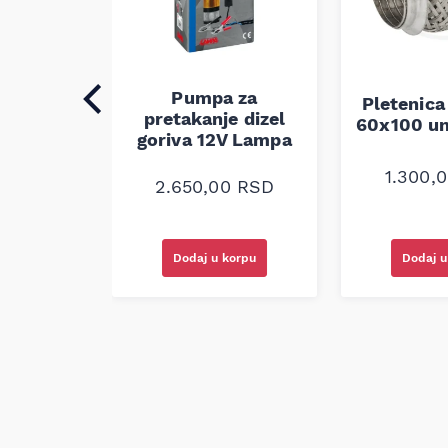
Pumpa za
auspuha
Pletenica
pretakanje dizel
verzalna
60x100 un
goriva 12V Lampa
0
RSD
1.300,
2.650,00
RSD
korpu
Dodaj u korpu
Dodaj u