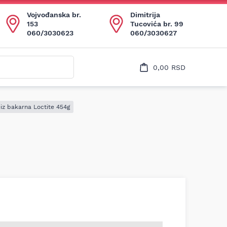
Uspešno ste dodali ovaj proizvod u vašu korpu.
Vojvođanska br.
Dimitrija
153
Tucovića br. 99
060/3030623
060/3030627
0,00
RSD
iz bakarna Loctite 454g