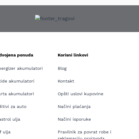
zdvojena ponuda
Korisni linkovi
nergizer akumulatori
Blog
xide akumulatori
Kontakt
arta akumulatori
Opšti uslovi kupovine
itivi za auto
Načini plaćanja
strol ulja
Načini isporuke
f ulja
Pravilnik za povrat robe i
reklamaciju proizvoda