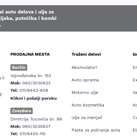
l auto delova i ulja za
ijska, putnička i kombi
.
PRODAJNA MESTA
Traženi delovi
I
e
Surčin
Akumulatori
E
Vojvođanska br. 153
 li
Auto oprema
E
Mob:
060/3030623
Tel:
011/8443-608
Motorno ulje
V
i
Klikni i pošalji poruku
Auto kozmetika
Ad
Zvezdara
Ulje za menjač
Ca
Dimitrija Tucovića br. 99
Mob:
060/3030627
Paste za poliranje auta
El
Tel:
011/6405-110