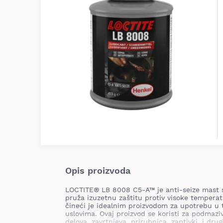
Opis proizvoda
LOCTITE® LB 8008 C5-A™ je anti-seize mast 
pruža izuzetnu zaštitu protiv visoke temperatu
čineći je idealnim proizvodom za upotrebu u 
uslovima. Ovaj proizvod se koristi za podmazi
delova, zavrtnjeva, prirubnica, zaptivki, i dru