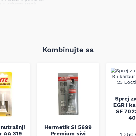
je u dobrom stanju.
st na bazi bakra
soke temperature i
 mesingu, čeliku, legurama
 i nemetalnim materijalima
Kombinujte sa
 Ovaj proizvod je idealan za
lovima.
oju boljeg prenosa
vljanju.
ni ovom masti mogu se lakše
Sprej z
EGR i k
zdrži visoke temperature i
SF 702
ama u kontaktu sa benzinom i
40
nutrašnji
Hermetik SI 5699
r AA 319
Premium sivi
1.250