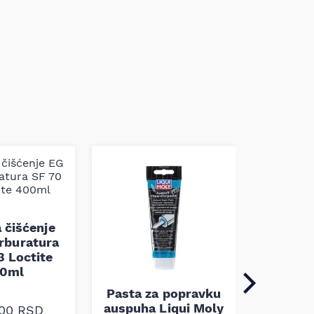
a čišćenje
arburatura
3 Loctite
0ml
Pasta za popravku
Lepak z
auspuha Liqui Moly
retrov
,00
RSD