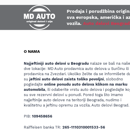
Prodaja i porudžbina origina
sva evropska, američka i az
vozila.
Auto delovi Beograd
O NAMA
Najjeftiniji auto delovi u Beogradu
nalaze se baš na naš
dve lokacije: MD Auto prodavnica auto delova u Surčinu ili
prodavnica na Zvezdari. Ukoliko želite da se informišete da
su
jeftini auto delovi zaista toliko povoljni
, slobodno
pogledajte
online ponudu auto delova klikom na marku
automobila
, ili odaberite vrstu auto delova i pogledajte koj
su sve rezervni delovi u ponudi. Pored toga što imamo
najjeftinije auto delove na teritoriji Beograda, nudimo i
kvalitetnu a jeftinu opremu za vozila. Auto delovi Beograd.
PIB:
109458656
Raiffeisen banka TR:
265-1110310001533-56