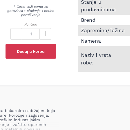
Informacije o Mast LB
Stanje u
* Cena važi samo za
prodavnicama
gotovinsko plaćanje i online
poručivanje
Brend
Količina
Zapremina/Težina
Namena
Dodaj u korpu
Naziv i vrsta
robe:
sa bakarnim sadržajem koja
re, korozije i zagušenja,
teškim industrijskim
vanje i zaštitu uparenih
gih metalnih površina,