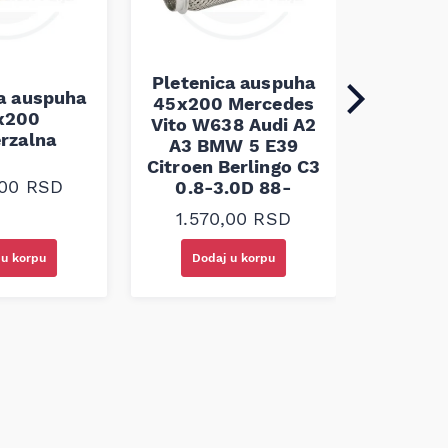
Pletenica auspuha
ca auspuha
45x200 Mercedes
Pleten
x200
Vito W638 Audi A2
45x100 
erzalna
A3 BMW 5 E39
Citroen Berlingo C3
1.10
,00
RSD
0.8-3.0D 88-
1.570,00
RSD
 u korpu
Dodaj u korpu
Doda