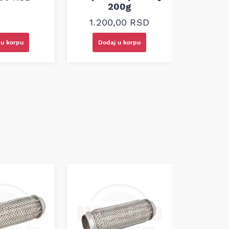
200g
Loct
1.200,00
RSD
950
 u korpu
Dodaj u korpu
Doda