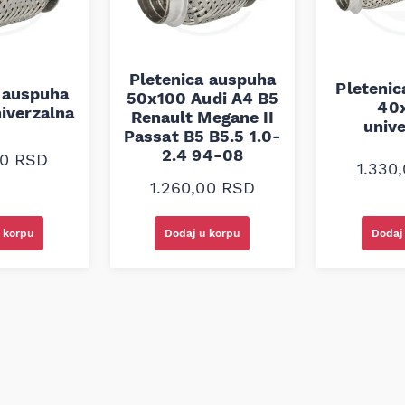
Pletenica auspuha
Pleteni
 auspuha
50x100 Audi A4 B5
40
iverzalna
Renault Megane II
univ
Passat B5 B5.5 1.0-
2.4 94-08
00
RSD
1.330
1.260,00
RSD
 korpu
Dodaj u korpu
Dodaj