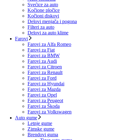
Svećice za auto
Kočione pločice
Kočioni diskovi
Delovi menjača i pogona
Filteri za auto
Delovi za auto klime
Farovi
Farovi za Alfa Romeo
Farovi za Fiat
Farovi za BMW
Farovi za Audi
Farovi za Citroen
Farovi za Renault
Farovi za Ford
Farovi za Hyundai
Farovi za Mazda
Farovi za Opel
Farovi za Peugeot
Farovi za Škoda
Farovi za Volkswagen
Auto gume
Letnje gume
Zimske gume
Brendovi guma