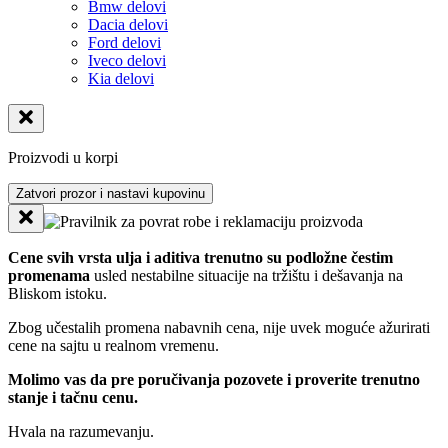
Bmw delovi
Dacia delovi
Ford delovi
Iveco delovi
Kia delovi
Proizvodi u korpi
Zatvori prozor i nastavi kupovinu
Cene svih vrsta ulja i aditiva trenutno su podložne čestim
promenama
usled nestabilne situacije na tržištu i dešavanja na
Bliskom istoku.
Zbog učestalih promena nabavnih cena, nije uvek moguće ažurirati
cene na sajtu u realnom vremenu.
Molimo vas da pre poručivanja pozovete i proverite trenutno
stanje i tačnu cenu.
Hvala na razumevanju.