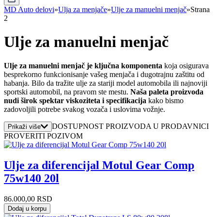
MD Auto delovi
»
Ulja za menjače
»
Ulje za manuelni menjač
»
Strana
2
Ulje za manuelni menjač
Ulje za manuelni menjač je ključna komponenta
koja osigurava
besprekorno funkcionisanje vašeg menjača i dugotrajnu zaštitu od
habanja. Bilo da tražite ulje za stariji model automobila ili najnoviji
sportski automobil, na pravom ste mestu.
Naša paleta proizvoda
nudi širok spektar viskoziteta i specifikacija
kako bismo
zadovoljili potrebe svakog vozača i uslovima vožnje.
DOSTUPNOST PROIZVODA U PRODAVNICI
Prikaži više
PROVERITI POZIVOM
Ulje za diferencijal Motul Gear Comp
75w140 20l
86.000,00
RSD
Dodaj u korpu