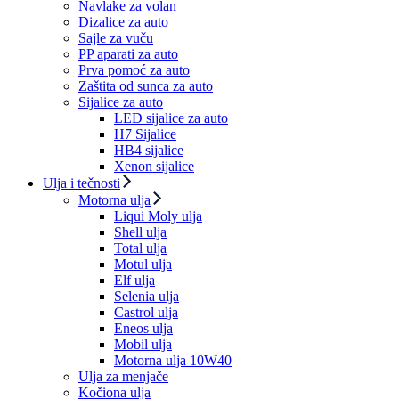
Navlake za volan
Dizalice za auto
Sajle za vuču
PP aparati za auto
Prva pomoć za auto
Zaštita od sunca za auto
Sijalice za auto
LED sijalice za auto
H7 Sijalice
HB4 sijalice
Xenon sijalice
Ulja i tečnosti
Motorna ulja
Liqui Moly ulja
Shell ulja
Total ulja
Motul ulja
Elf ulja
Selenia ulja
Castrol ulja
Eneos ulja
Mobil ulja
Motorna ulja 10W40
Ulja za menjače
Kočiona ulja