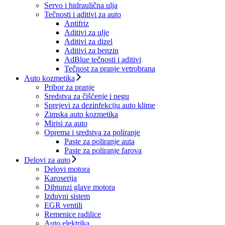
Servo i hidraulična ulja
Tečnosti i aditivi za auto
Antifriz
Aditivi za ulje
Aditivi za dizel
Aditivi za benzin
AdBlue tečnosti i aditivi
Tečnost za pranje vetrobrana
Auto kozmetika
Pribor za pranje
Sredstva za čišćenje i negu
Sprejevi za dezinfekciju auto klime
Zimska auto kozmetika
Mirisi za auto
Oprema i sredstva za poliranje
Paste za poliranje auta
Paste za poliranje farova
Delovi za auto
Delovi motora
Karoserija
Dihtunzi glave motora
Izduvni sistem
EGR ventili
Remenice radilice
Auto elektrika