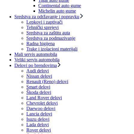
Tigar auto gume
Continental auto gume
Michelin auto gume
Sredstva za održavanje i popravku
Lepkovi i zaptivači
Tehnički sprejevi
Sredstva za zaštitu auta
Sredstva za podmazivanje
Radna higijena
Trake i izolacioni materijali
Mali servis automobila
Veliki servis automobila
Delovi po brendovima
Audi delovi
Nissan delovi
Renault (Reno) delovi
Smart delovi
Škoda delovi
Land Rover delovi
Chevrolet delovi
Daewoo delovi
Lancia delovi
Isuzu delovi
Lada delovi
Rover delovi