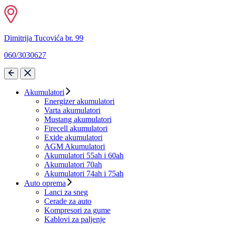
Dimitrija Tucovića br. 99
060/3030627
Akumulatori
Energizer akumulatori
Varta akumulatori
Mustang akumulatori
Firecell akumulatori
Exide akumulatori
AGM Akumulatori
Akumulatori 55ah i 60ah
Akumulatori 70ah
Akumulatori 74ah i 75ah
Auto oprema
Lanci za sneg
Cerade za auto
Kompresori za gume
Kablovi za paljenje