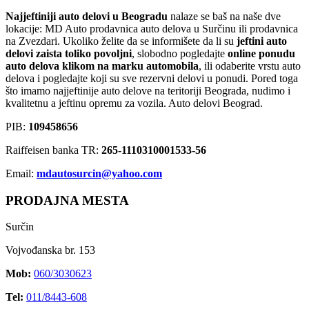
Najjeftiniji auto delovi u Beogradu
nalaze se baš na naše dve
lokacije: MD Auto prodavnica auto delova u Surčinu ili prodavnica
na Zvezdari. Ukoliko želite da se informišete da li su
jeftini auto
delovi zaista toliko povoljni
, slobodno pogledajte
online ponudu
auto delova klikom na marku automobila
, ili odaberite vrstu auto
delova i pogledajte koji su sve rezervni delovi u ponudi. Pored toga
što imamo najjeftinije auto delove na teritoriji Beograda, nudimo i
kvalitetnu a jeftinu opremu za vozila. Auto delovi Beograd.
PIB:
109458656
Raiffeisen banka TR:
265-1110310001533-56
Email:
mdautosurcin@yahoo.com
PRODAJNA MESTA
Surčin
Vojvođanska br. 153
Mob:
060/3030623
Tel:
011/8443-608