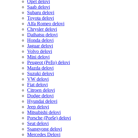
Opel delovi
Saab delovi
Subaru delovi
Toyota delovi
Alfa Romeo delovi
Chrysler delovi
Daihatsu delovi
Honda delovi
Jaguar delovi
Volvo delovi
Mini delovi
Peugeot (Pežo) delovi
Mazda delovi
Suzuki delovi
VW delovi
Fiat delovi
Citroen delovi
Dodge delovi
Hyundai delovi
Jeep delovi
Mitsubishi delovi
Porsche (Porše) delovi
Seat delovi
Ssangyong delovi
Mercedes Delovi