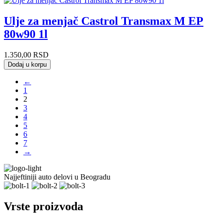
Ulje za menjač Castrol Transmax M EP
80w90 1l
1.350,00
RSD
Dodaj u korpu
←
1
2
3
4
5
6
7
→
Najjeftiniji auto delovi u Beogradu
Vrste proizvoda