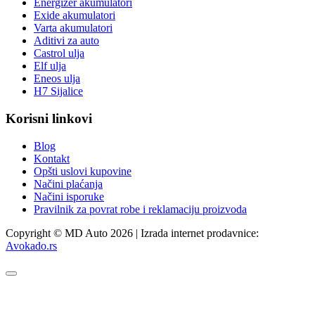
Energizer akumulatori
Exide akumulatori
Varta akumulatori
Aditivi za auto
Castrol ulja
Elf ulja
Eneos ulja
H7 Sijalice
Korisni linkovi
Blog
Kontakt
Opšti uslovi kupovine
Načini plaćanja
Načini isporuke
Pravilnik za povrat robe i reklamaciju proizvoda
Copyright © MD Auto 2026 | Izrada internet prodavnice:
Avokado.rs