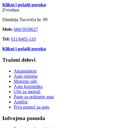
Klikni i pošalji poruku
Zvezdara
Dimitrija Tucovića br. 99
Mob:
060/3030627
Tel:
011/6405-110
Klikni i pošalji poruku
Traženi delovi
Akumulatori
Auto oprema
Motorno ulje
Auto kozmetika
Ulje za menjač
Paste za poliranje auta
Antifriz
Prva pomoć za auto
Izdvojena ponuda