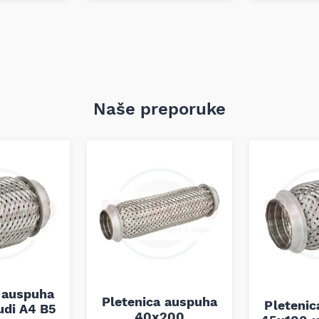
a zahtevaju MB235.1, kao i za
edi dugoročnu efikasnost i
Naše preporuke
 auspuha
Pletenica auspuha
Pleteni
udi A4 B5
40x200