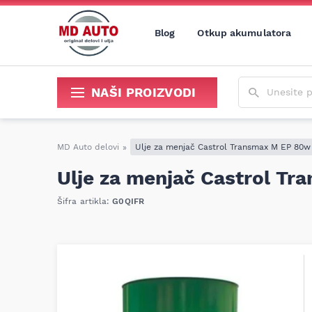
Blog
Otkup akumulatora
Unesite poja
NAŠI PROIZVODI
Sredstva za održavanje i popravku
MD Auto delovi
»
Ulje za menjač Castrol Transmax M EP 80w
Ulje za menjač Castrol T
Šifra artikla:
G0QIFR