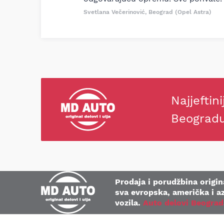
Svetlana Večerinović, Beograd (Opel Astra)
Najjeftini
Beograd
Prodaja i porudžbina origina
sva evropska, američka i az
vozila.
Auto delovi Beograd