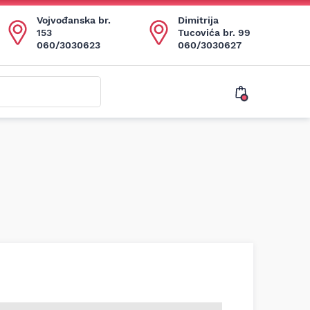
Vojvođanska br.
Dimitrija
153
Tucovića br. 99
060/3030623
060/3030627