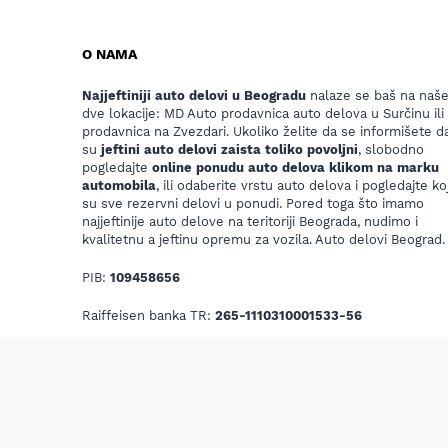
O NAMA
Najjeftiniji auto delovi u Beogradu
nalaze se baš na naš
dve lokacije: MD Auto prodavnica auto delova u Surčinu ili
prodavnica na Zvezdari. Ukoliko želite da se informišete da
su
jeftini auto delovi zaista toliko povoljni
, slobodno
pogledajte
online ponudu auto delova klikom na marku
automobila
, ili odaberite vrstu auto delova i pogledajte koj
su sve rezervni delovi u ponudi. Pored toga što imamo
najjeftinije auto delove na teritoriji Beograda, nudimo i
kvalitetnu a jeftinu opremu za vozila. Auto delovi Beograd.
PIB:
109458656
Raiffeisen banka TR:
265-1110310001533-56
Email:
mdautosurcin@yahoo.com
C