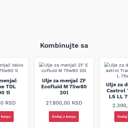
je.
rama:
Štiti od stvaranja
ava dugovječnost ulja i
je i poboljšava nosivost pod
 komponenti menjača.
bezbeđuje visok nivo zaštite
Kombinujte sa
asnosti transmisije.
1, ZF TE-ML 17A
s (ASTM D445)
 menjač
Ulje za menjač ZF
m²/s (ASTM D445)
Ulje za d
ne TDL
Ecofluid M 75w80
Castrol
0 1l
20l
00 mPa.s (ASTM D2983)
LS LL 7
00
RSD
27.800,00
RSD
2.390
 korpu
Dodaj u korpu
Dodaj
ešenje za ručne menjače,
ja zahtevaju API GL-4 ulje.