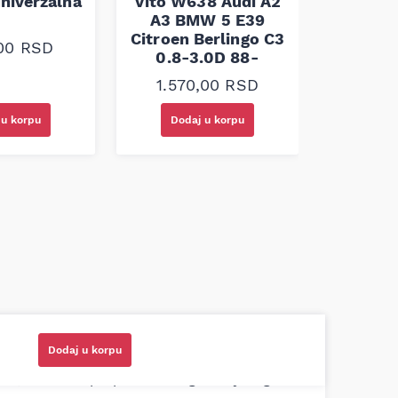
niverzalna
Vito W638 Audi A2
60x100 
A3 BMW 5 E39
Citroen Berlingo C3
,00
RSD
1.30
0.8-3.0D 88-
1.570,00
RSD
 u korpu
Dodaj u korpu
Doda
azni prodavci. Nisam bio siguran koji je
Dodaj u korpu
ionog cilindra bio potreban za moju Tojotu,
tio, istražio i preporučio odgovarajućeg