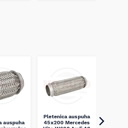
Pletenica auspuha
ca auspuha
45x200 Mercedes
Pleten