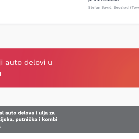
Stefan Savić, Beograd (Toy
ji auto delovi u
u
l auto delova i ulja za
ijska, putnička i kombi
.