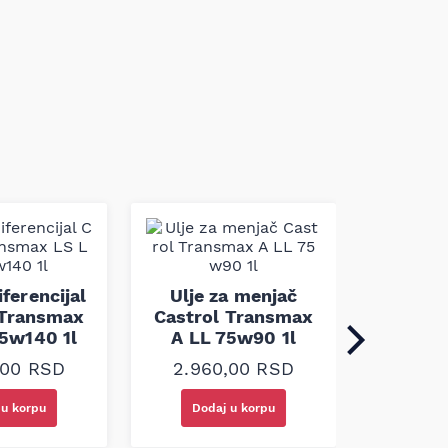
Ulje 
Valv
iferencijal
Ulje za menjač
75
 Transmax
Castrol Transmax
5w140 1l
A LL 75w90 1l
2.30
,00
RSD
2.960,00
RSD
 u korpu
Dodaj u korpu
Doda