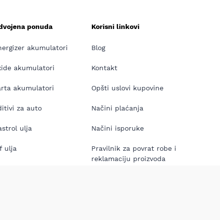
zdvojena ponuda
Korisni linkovi
nergizer akumulatori
Blog
xide akumulatori
Kontakt
arta akumulatori
Opšti uslovi kupovine
itivi za auto
Načini plaćanja
strol ulja
Načini isporuke
f ulja
Pravilnik za povrat robe i
reklamaciju proizvoda
neos ulja
 Sijalice
rs