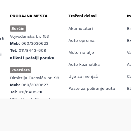
PRODAJNA MESTA
Traženi delovi
I
e
Surčin
Akumulatori
E
Vojvođanska br. 153
 li
Auto oprema
E
Mob:
060/3030623
Tel:
011/8443-608
Motorno ulje
V
i
Klikni i pošalji poruku
Auto kozmetika
Ad
Zvezdara
Ulje za menjač
Ca
Dimitrija Tucovića br. 99
Mob:
060/3030627
Paste za poliranje auta
El
Tel:
011/6405-110
Klikni i pošalji poruku
Antifriz
E
Prva pomoć za auto
H7
opyright © MD Auto 2026 | Izrada internet prodavnice:
Avokado.