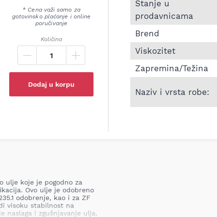
Informacije o Ulje za
Stanje u
* Cena važi samo za
prodavnicama
gotovinsko plaćanje i online
poručivanje
Brend
Količina
Viskozitet
Zapremina/Težina
Dodaj u korpu
Naziv i vrsta robe:
 ulje koje je pogodno za
kacija. Ovo ulje je odobreno
35.1 odobrenje, kao i za ZF
 visoku stabilnost na
 naslaga i zgušnjavanje ulja,