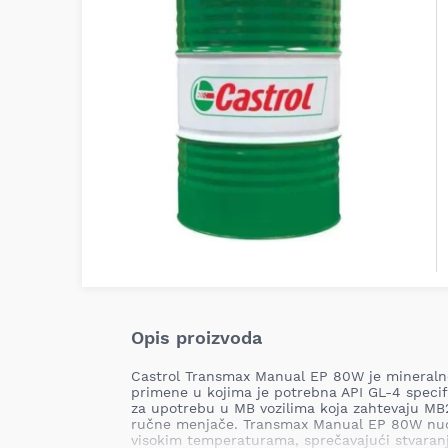
Opis proizvoda
Castrol Transmax Manual EP 80W je mineralno
primene u kojima je potrebna API GL-4 specifi
za upotrebu u MB vozilima koja zahtevaju MB2
ručne menjače. Transmax Manual EP 80W nudi
visokim temperaturama, sprečavajući stvaranje