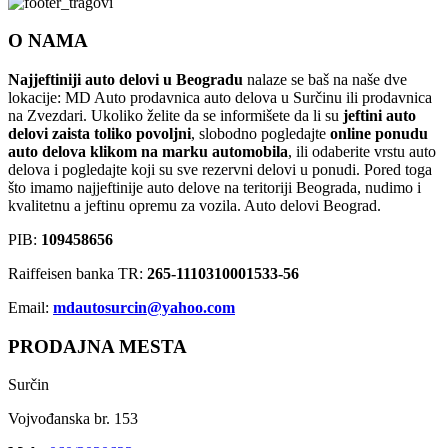
O NAMA
Najjeftiniji auto delovi u Beogradu
nalaze se baš na naše dve
lokacije: MD Auto prodavnica auto delova u Surčinu ili prodavnica
na Zvezdari. Ukoliko želite da se informišete da li su
jeftini auto
delovi zaista toliko povoljni
, slobodno pogledajte
online ponudu
auto delova klikom na marku automobila
, ili odaberite vrstu auto
delova i pogledajte koji su sve rezervni delovi u ponudi. Pored toga
što imamo najjeftinije auto delove na teritoriji Beograda, nudimo i
kvalitetnu a jeftinu opremu za vozila. Auto delovi Beograd.
PIB:
109458656
Raiffeisen banka TR:
265-1110310001533-56
Email:
mdautosurcin@yahoo.com
PRODAJNA MESTA
Surčin
Vojvođanska br. 153