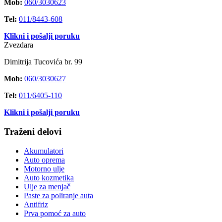
Mob:
060/3030623
Tel:
011/8443-608
Klikni i pošalji poruku
Zvezdara
Dimitrija Tucovića br. 99
Mob:
060/3030627
Tel:
011/6405-110
Klikni i pošalji poruku
Traženi delovi
Akumulatori
Auto oprema
Motorno ulje
Auto kozmetika
Ulje za menjač
Paste za poliranje auta
Antifriz
Prva pomoć za auto