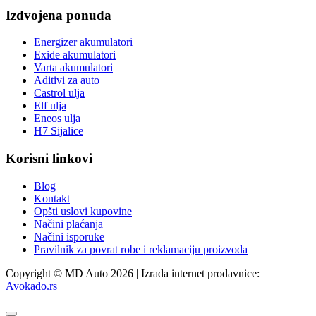
Izdvojena ponuda
Energizer akumulatori
Exide akumulatori
Varta akumulatori
Aditivi za auto
Castrol ulja
Elf ulja
Eneos ulja
H7 Sijalice
Korisni linkovi
Blog
Kontakt
Opšti uslovi kupovine
Načini plaćanja
Načini isporuke
Pravilnik za povrat robe i reklamaciju proizvoda
Copyright © MD Auto 2026 | Izrada internet prodavnice:
Avokado.rs