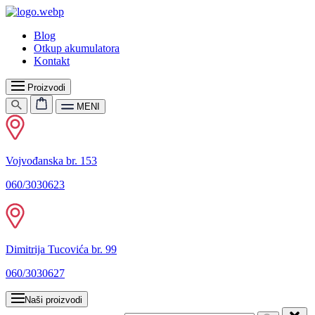
Blog
Otkup akumulatora
Kontakt
Proizvodi
MENI
Vojvođanska br. 153
060/3030623
Dimitrija Tucovića br. 99
060/3030627
Naši proizvodi