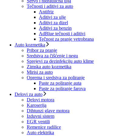
Servo i hidraulična ulja
Tečnosti i aditivi za auto
Antifriz
Aditivi za ulje
Aditivi za dizel
Aditivi za benzin
AdBlue tečnosti i aditivi
Tečnost za pranje vetrobrana
Auto kozmetika
Pribor za pranje
Sredstva za čišćenje i negu
Sprejevi za dezinfekciju auto klime
Zimska auto kozmetika
Mirisi za auto
Oprema i sredstva za poliranje
Paste za poliranje auta
Paste za poliranje farova
Delovi za auto
Delovi motora
Karoserija
Dihtunzi glave motora
Izduvni sistem
EGR ventili
Remenice radilice
Auto elektrika