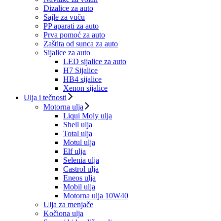
Dizalice za auto
Sajle za vuču
PP aparati za auto
Prva pomoć za auto
Zaštita od sunca za auto
Sijalice za auto
LED sijalice za auto
H7 Sijalice
HB4 sijalice
Xenon sijalice
Ulja i tečnosti
Motorna ulja
Liqui Moly ulja
Shell ulja
Total ulja
Motul ulja
Elf ulja
Selenia ulja
Castrol ulja
Eneos ulja
Mobil ulja
Motorna ulja 10W40
Ulja za menjače
Kočiona ulja