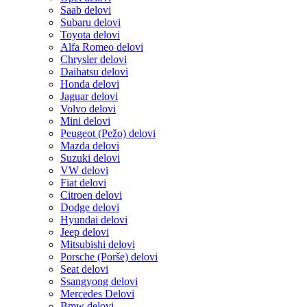
Saab delovi
Subaru delovi
Toyota delovi
Alfa Romeo delovi
Chrysler delovi
Daihatsu delovi
Honda delovi
Jaguar delovi
Volvo delovi
Mini delovi
Peugeot (Pežo) delovi
Mazda delovi
Suzuki delovi
VW delovi
Fiat delovi
Citroen delovi
Dodge delovi
Hyundai delovi
Jeep delovi
Mitsubishi delovi
Porsche (Porše) delovi
Seat delovi
Ssangyong delovi
Mercedes Delovi
Bmw delovi