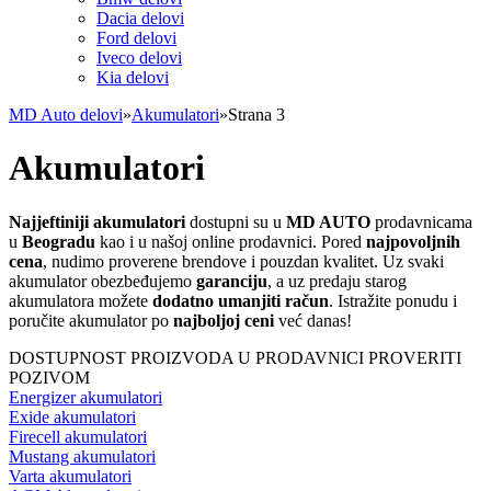
Dacia delovi
Ford delovi
Iveco delovi
Kia delovi
MD Auto delovi
»
Akumulatori
»
Strana 3
Akumulatori
Najjeftiniji akumulatori
dostupni su u
MD AUTO
prodavnicama
u
Beogradu
kao i u našoj online prodavnici. Pored
najpovoljnih
cena
, nudimo proverene brendove i pouzdan kvalitet. Uz svaki
akumulator obezbeđujemo
garanciju
, a uz predaju starog
akumulatora možete
dodatno umanjiti račun
. Istražite ponudu i
poručite akumulator po
najboljoj ceni
već danas!
DOSTUPNOST PROIZVODA U PRODAVNICI PROVERITI
POZIVOM
Energizer akumulatori
Exide akumulatori
Firecell akumulatori
Mustang akumulatori
Varta akumulatori