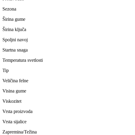
Sezona
Širina gume
Širina ključa
Spoljni navoj
Startna snaga
Temperatura svetlosti
Tip
Veličina felne
Visina gume
Viskozitet
Vrsta proizvoda
Vrsta sijalice
Zapremina/Težina