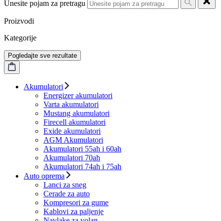
Unesite pojam za pretragu
Proizvodi
Kategorije
Pogledajte sve rezultate
Akumulatori
Energizer akumulatori
Varta akumulatori
Mustang akumulatori
Firecell akumulatori
Exide akumulatori
AGM Akumulatori
Akumulatori 55ah i 60ah
Akumulatori 70ah
Akumulatori 74ah i 75ah
Auto oprema
Lanci za sneg
Cerade za auto
Kompresori za gume
Kablovi za paljenje
Navlake za volan