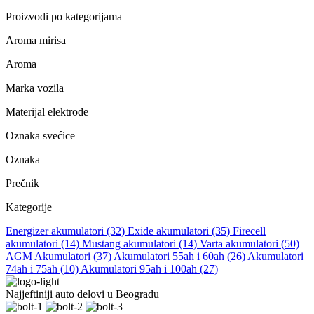
Proizvodi po kategorijama
Aroma mirisa
Aroma
Marka vozila
Materijal elektrode
Oznaka svećice
Oznaka
Prečnik
Kategorije
Energizer akumulatori
(32)
Exide akumulatori
(35)
Firecell
akumulatori
(14)
Mustang akumulatori
(14)
Varta akumulatori
(50)
AGM Akumulatori
(37)
Akumulatori 55ah i 60ah
(26)
Akumulatori
74ah i 75ah
(10)
Akumulatori 95ah i 100ah
(27)
Najjeftiniji auto delovi u Beogradu