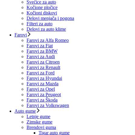
Svećice za auto
Kočione pločice
Kočioni diskovi
Delovi menjača i pogona
Filteri za auto
Delovi za auto klime
Farovi
Farovi za Alfa Romeo
Farovi za Fiat
Farovi za BMW
Farovi za Audi
Farovi za Citroen
Farovi za Renault
Farovi za Ford
Farovi za Hyundai
Farovi za Mazda
Farovi za Opel
Farovi za Peugeot
Farovi za Škoda
Farovi za Volkswagen
Auto gume
Letnje gume
Zimske gume
Brendovi guma
Tigar auto gume