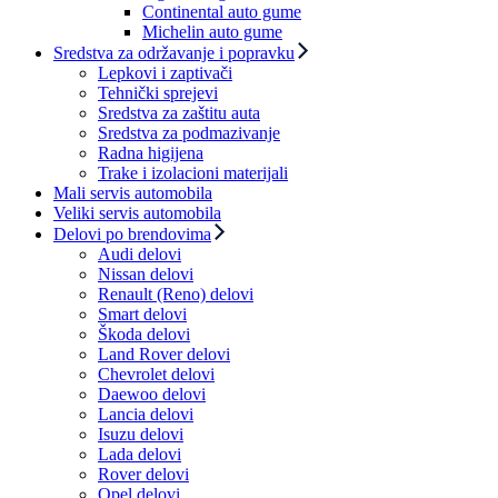
Continental auto gume
Michelin auto gume
Sredstva za održavanje i popravku
Lepkovi i zaptivači
Tehnički sprejevi
Sredstva za zaštitu auta
Sredstva za podmazivanje
Radna higijena
Trake i izolacioni materijali
Mali servis automobila
Veliki servis automobila
Delovi po brendovima
Audi delovi
Nissan delovi
Renault (Reno) delovi
Smart delovi
Škoda delovi
Land Rover delovi
Chevrolet delovi
Daewoo delovi
Lancia delovi
Isuzu delovi
Lada delovi
Rover delovi
Opel delovi