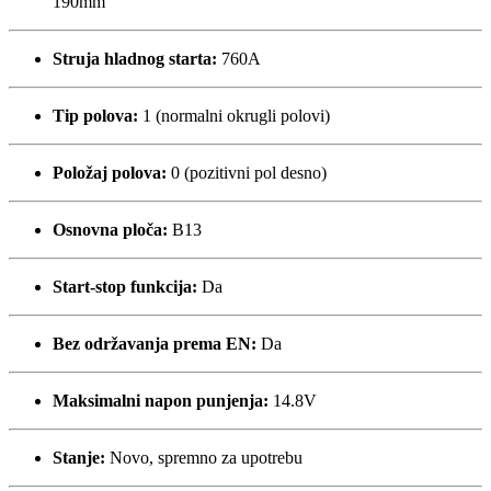
190mm
Struja hladnog starta:
760A
Tip polova:
1 (normalni okrugli polovi)
Položaj polova:
0 (pozitivni pol desno)
Osnovna ploča:
B13
Start-stop funkcija:
Da
Bez održavanja prema EN:
Da
Maksimalni napon punjenja:
14.8V
Stanje:
Novo, spremno za upotrebu