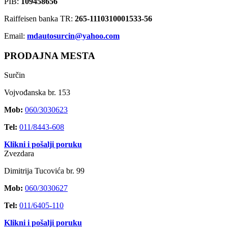
PIB:
109458656
Raiffeisen banka TR:
265-1110310001533-56
Email:
mdautosurcin@yahoo.com
PRODAJNA MESTA
Surčin
Vojvođanska br. 153
Mob:
060/3030623
Tel:
011/8443-608
Klikni i pošalji poruku
Zvezdara
Dimitrija Tucovića br. 99
Mob:
060/3030627
Tel:
011/6405-110
Klikni i pošalji poruku