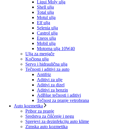
Liqui Moly ulja
Shell ulja
Total ulja
Motul ulja
Elf ulja
Selenia ulja
Castrol ulja
Eneos ulja
Mobil ulja
Motorna ulja 10W40
Ulja za menjače
Kočiona ulja
Servo i hidraulična ulja
Tečnosti i aditivi za auto
Antifriz
Aditivi za ulje
Aditivi za dizel
Aditivi za benzin
AdBlue tečnosti i aditivi
Tečnost za pranje vetrobrana
Auto kozmetika
Pribor za pranje
Sredstva za čišćenje i negu
Sprejevi za dezinfekciju auto klime
Zimska auto kozmetika