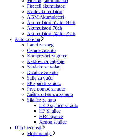
Mustang akumulatori
Firecell akumulatori
Exide akumulatori
AGM Akumulatori
Akumulatori 55ah i 60ah
Akumulatori 70ah
Akumulatori 74ah i 75ah
Auto oprema
Lanci za sneg
Cerade za auto
Kompresori za gume
Kablovi za paljenje
Navlake za volan
Dizalice za auto
Sajle za vuču
PP aparati za auto
Prva pomoć za auto
Zaštita od sunca za auto
Sijalice za auto
LED sijalice za auto
H7 Sijalice
HB4 sijalice
Xenon sijalice
Ulja i tečnosti
Motorna ulja