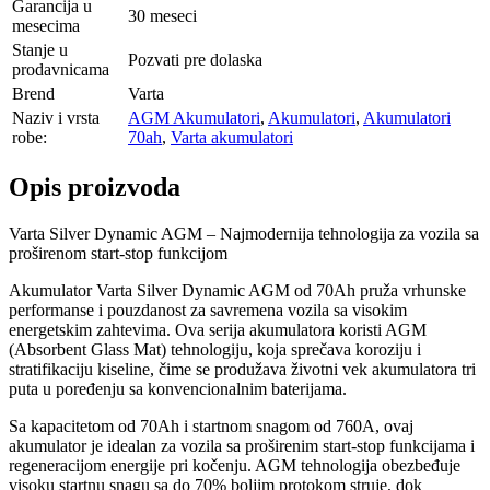
Garancija u
30 meseci
mesecima
Stanje u
Pozvati pre dolaska
prodavnicama
Brend
Varta
Naziv i vrsta
AGM Akumulatori
,
Akumulatori
,
Akumulatori
robe:
70ah
,
Varta akumulatori
Opis proizvoda
Varta Silver Dynamic AGM – Najmodernija tehnologija za vozila sa
proširenom start-stop funkcijom
Akumulator Varta Silver Dynamic AGM od 70Ah pruža vrhunske
performanse i pouzdanost za savremena vozila sa visokim
energetskim zahtevima. Ova serija akumulatora koristi AGM
(Absorbent Glass Mat) tehnologiju, koja sprečava koroziju i
stratifikaciju kiseline, čime se produžava životni vek akumulatora tri
puta u poređenju sa konvencionalnim baterijama.
Sa kapacitetom od 70Ah i startnom snagom od 760A, ovaj
akumulator je idealan za vozila sa proširenim start-stop funkcijama i
regeneracijom energije pri kočenju. AGM tehnologija obezbeđuje
visoku startnu snagu sa do 70% boljim protokom struje, dok