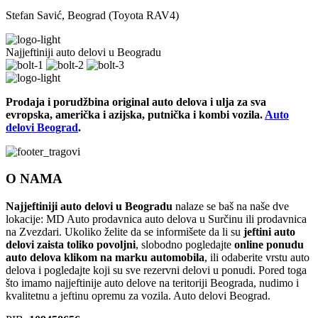
Stefan Savić, Beograd (Toyota RAV4)
Najjeftiniji auto delovi u Beogradu
Prodaja i porudžbina original auto delova i ulja za sva
evropska, američka i azijska, putnička i kombi vozila.
Auto
delovi Beograd
.
O NAMA
Najjeftiniji auto delovi u Beogradu
nalaze se baš na naše dve
lokacije: MD Auto prodavnica auto delova u Surčinu ili prodavnica
na Zvezdari. Ukoliko želite da se informišete da li su
jeftini auto
delovi zaista toliko povoljni
, slobodno pogledajte
online ponudu
auto delova klikom na marku automobila
, ili odaberite vrstu auto
delova i pogledajte koji su sve rezervni delovi u ponudi. Pored toga
što imamo najjeftinije auto delove na teritoriji Beograda, nudimo i
kvalitetnu a jeftinu opremu za vozila. Auto delovi Beograd.