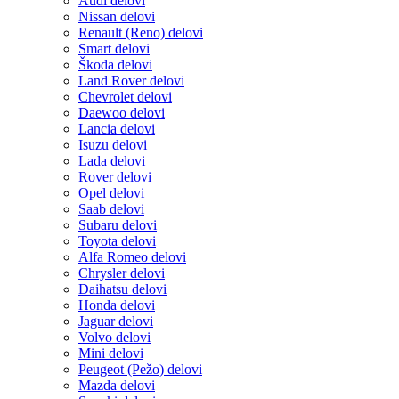
Audi delovi
Nissan delovi
Renault (Reno) delovi
Smart delovi
Škoda delovi
Land Rover delovi
Chevrolet delovi
Daewoo delovi
Lancia delovi
Isuzu delovi
Lada delovi
Rover delovi
Opel delovi
Saab delovi
Subaru delovi
Toyota delovi
Alfa Romeo delovi
Chrysler delovi
Daihatsu delovi
Honda delovi
Jaguar delovi
Volvo delovi
Mini delovi
Peugeot (Pežo) delovi
Mazda delovi