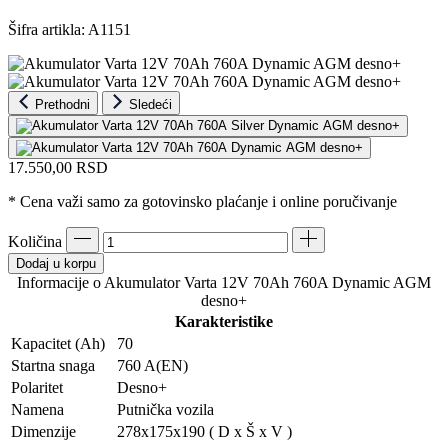
Šifra artikla:
A1151
Prethodni
Sledeći
17.550,00
RSD
* Cena važi samo za gotovinsko plaćanje i online poručivanje
Količina
Dodaj u korpu
Informacije o Akumulator Varta 12V 70Ah 760A Dynamic AGM
desno+
Karakteristike
Kapacitet (Ah)
70
Startna snaga
760 A(EN)
Polaritet
Desno+
Namena
Putnička vozila
Dimenzije
278x175x190 ( D x Š x V )