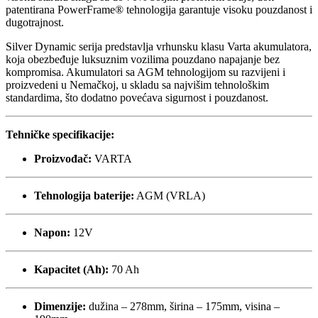
patentirana PowerFrame® tehnologija garantuje visoku pouzdanost i
dugotrajnost.
Silver Dynamic serija predstavlja vrhunsku klasu Varta akumulatora,
koja obezbeđuje luksuznim vozilima pouzdano napajanje bez
kompromisa. Akumulatori sa AGM tehnologijom su razvijeni i
proizvedeni u Nemačkoj, u skladu sa najvišim tehnološkim
standardima, što dodatno povećava sigurnost i pouzdanost.
Tehničke specifikacije:
Proizvođač:
VARTA
Tehnologija baterije:
AGM (VRLA)
Napon:
12V
Kapacitet (Ah):
70 Ah
Dimenzije:
dužina – 278mm, širina – 175mm, visina –