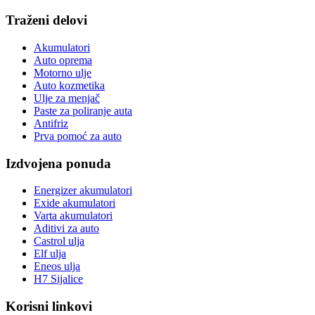
Traženi delovi
Akumulatori
Auto oprema
Motorno ulje
Auto kozmetika
Ulje za menjač
Paste za poliranje auta
Antifriz
Prva pomoć za auto
Izdvojena ponuda
Energizer akumulatori
Exide akumulatori
Varta akumulatori
Aditivi za auto
Castrol ulja
Elf ulja
Eneos ulja
H7 Sijalice
Korisni linkovi