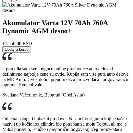
Akumulator Varta 12V 70Ah 760A
Dynamic AGM desno+
17.550,00
RSD
Dodaj u korpu
Uporedila sam sve moguće online prodavnice auto delova i
definitivno najbolje cene su ovde. Kupila sam više puta auto delove
iz MD Auto. Uvek dobra preporuka za proizvođača i odgovarajuću
opremu. Sve pohvale!
Svetlana Večerinović, Beograd (Opel Astra)
Odlična usluga i ljubazni prodavci. Nisam bio siguran koji je tačan
naziv i tip kočionog cilindra bio potreban za moju Tojotu, ali me je
Miloš podsetio, istražio i preporučio odgovarajućeg proizvođača.