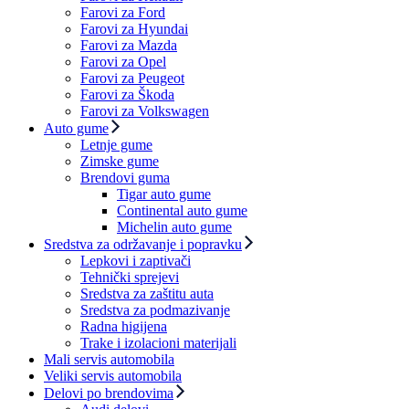
Farovi za Ford
Farovi za Hyundai
Farovi za Mazda
Farovi za Opel
Farovi za Peugeot
Farovi za Škoda
Farovi za Volkswagen
Auto gume
Letnje gume
Zimske gume
Brendovi guma
Tigar auto gume
Continental auto gume
Michelin auto gume
Sredstva za održavanje i popravku
Lepkovi i zaptivači
Tehnički sprejevi
Sredstva za zaštitu auta
Sredstva za podmazivanje
Radna higijena
Trake i izolacioni materijali
Mali servis automobila
Veliki servis automobila
Delovi po brendovima