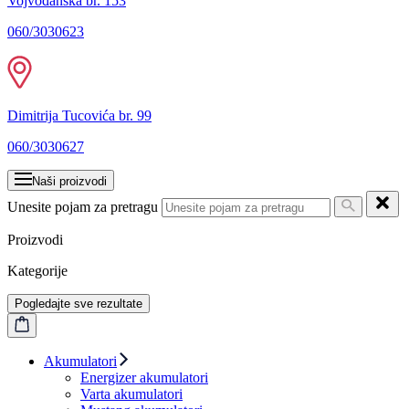
Vojvođanska br. 153
060/3030623
Dimitrija Tucovića br. 99
060/3030627
Naši proizvodi
Unesite pojam za pretragu
Proizvodi
Kategorije
Pogledajte sve rezultate
Akumulatori
Energizer akumulatori
Varta akumulatori