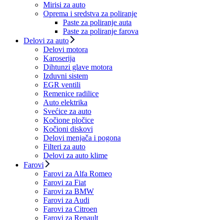
Mirisi za auto
Oprema i sredstva za poliranje
Paste za poliranje auta
Paste za poliranje farova
Delovi za auto
Delovi motora
Karoserija
Dihtunzi glave motora
Izduvni sistem
EGR ventili
Remenice radilice
Auto elektrika
Svećice za auto
Kočione pločice
Kočioni diskovi
Delovi menjača i pogona
Filteri za auto
Delovi za auto klime
Farovi
Farovi za Alfa Romeo
Farovi za Fiat
Farovi za BMW
Farovi za Audi
Farovi za Citroen
Farovi za Renault