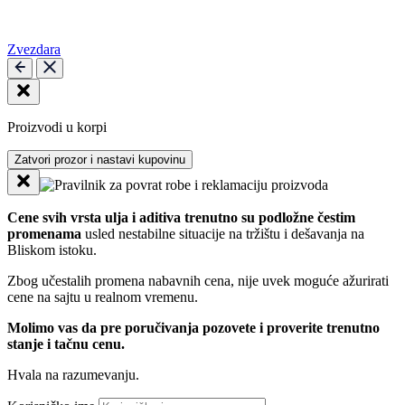
Zvezdara
Proizvodi u korpi
Zatvori prozor i nastavi kupovinu
Cene svih vrsta ulja i aditiva trenutno su podložne čestim
promenama
usled nestabilne situacije na tržištu i dešavanja na
Bliskom istoku.
Zbog učestalih promena nabavnih cena, nije uvek moguće ažurirati
cene na sajtu u realnom vremenu.
Molimo vas da pre poručivanja pozovete i proverite trenutno
stanje i tačnu cenu.
Hvala na razumevanju.