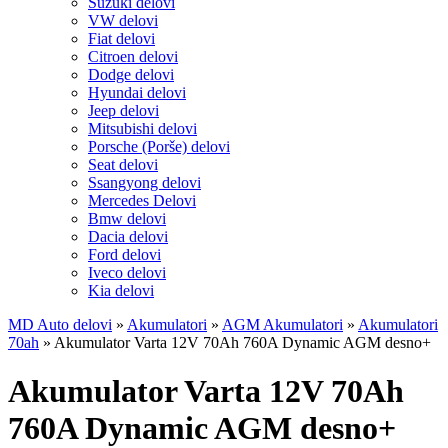
Suzuki delovi
VW delovi
Fiat delovi
Citroen delovi
Dodge delovi
Hyundai delovi
Jeep delovi
Mitsubishi delovi
Porsche (Porše) delovi
Seat delovi
Ssangyong delovi
Mercedes Delovi
Bmw delovi
Dacia delovi
Ford delovi
Iveco delovi
Kia delovi
MD Auto delovi
»
Akumulatori
»
AGM Akumulatori
»
Akumulatori
70ah
»
Akumulator Varta 12V 70Ah 760A Dynamic AGM desno+
Akumulator Varta 12V 70Ah
760A Dynamic AGM desno+