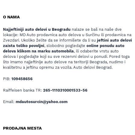
O NAMA
Najjeftiniji auto delovi u Beogradu
nalaze se baš na naše dve
lokacije: MD Auto prodavnica auto delova u Surčinu ili prodavnica na
Zvezdari. Ukoliko želite da se informišete da li su
jeftini auto delovi
zaista toliko povoljni
, slobodno pogledajte
online ponudu auto
delova klikom na marku automobila
, ili odaberite vrstu auto
delova i pogledajte koji su sve rezervni delovi u ponudi. Pored toga
što imamo najjeftinije auto delove na teritoriji Beograda, nudimo i
kvalitetnu a jeftinu opremu za vozila. Auto delovi Beograd.
PIB:
109458656
Raiffeisen banka TR:
265-1110310001533-56
Email:
mdautosurcin@yahoo.com
PRODAJNA MESTA