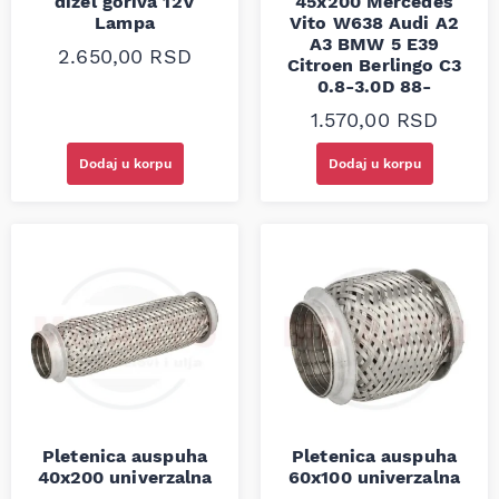
dizel goriva 12V
45x200 Mercedes
Lampa
Vito W638 Audi A2
A3 BMW 5 E39
2.650,00
RSD
Citroen Berlingo C3
0.8-3.0D 88-
1.570,00
RSD
Dodaj u korpu
Dodaj u korpu
Pletenica auspuha
Pletenica auspuha
40x200 univerzalna
60x100 univerzalna