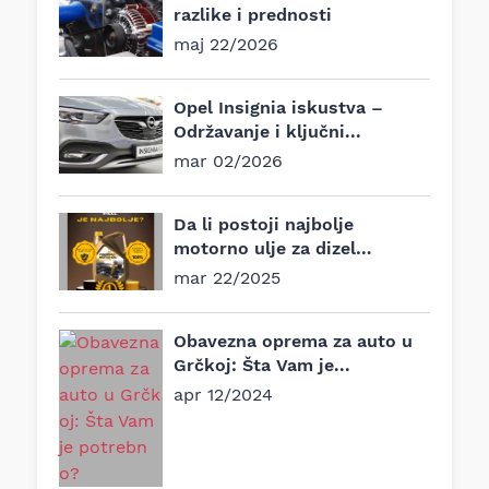
razlike i prednosti
maj 22/2026
Opel Insignia iskustva –
Održavanje i ključni...
mar 02/2026
Da li postoji najbolje
motorno ulje za dizel
motore?
mar 22/2025
Obavezna oprema za auto u
Grčkoj: Šta Vam je...
apr 12/2024