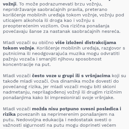
vožnji
. To može podrazumevati brzu vožnju,
nepridržavanje saobraćajnih pravila, preterano
korišćenje mobilnih uređaja tokom vožnje, vožnju pod
uticajem alkohola ili droga kao i vožnju s
preopterećenim vozilom. Ova rizična ponašanja
povećavaju šanse za nastanak saobraćajnih nesreća.
Mladi vozači su obično
više izloženi distrakcijama
tokom vožnje
. Korišćenje mobilnih uređaja, razgovor s
putnicima ili neodgovarajuća muzika mogu odvratiti
pažnju vozača i smanjiti njihovu sposobnost
koncentracije na put.
Mladi vozači
često voze u grupi ili s vršnjacima
koji su
takođe mladi vozači. Ova dinamika može dovesti do
povećanog rizika, jer mladi vozači mogu biti skloni
nadmetanju, neprilagođenoj vožnji ili drugim rizičnim
ponašanjima kako bi impresionirali svoje vršnjake.
Mladi vozači
možda nisu potpuno svesni posledica i
rizika
povezanih sa neprimerenim ponašanjem na
putu. Nedovoljna edukacija i nedostatak svesti o
važnosti sigurnosti na putu mogu doprineti većem