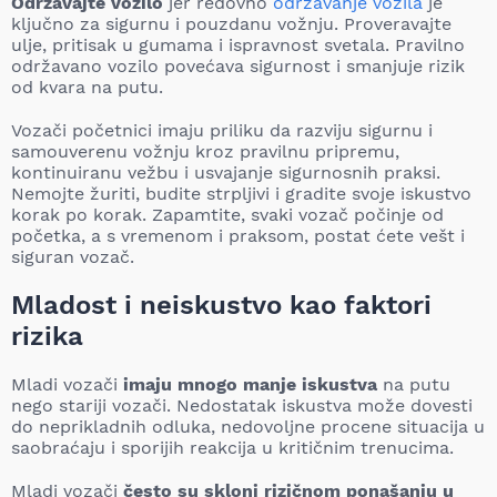
Održavajte vozilo
jer redovno
održavanje vozila
je
ključno za sigurnu i pouzdanu vožnju. Proveravajte
ulje, pritisak u gumama i ispravnost svetala. Pravilno
održavano vozilo povećava sigurnost i smanjuje rizik
od kvara na putu.
Vozači početnici imaju priliku da razviju sigurnu i
samouverenu vožnju kroz pravilnu pripremu,
kontinuiranu vežbu i usvajanje sigurnosnih praksi.
Nemojte žuriti, budite strpljivi i gradite svoje iskustvo
korak po korak. Zapamtite, svaki vozač počinje od
početka, a s vremenom i praksom, postat ćete vešt i
siguran vozač.
Mladost i neiskustvo kao faktori
rizika
Mladi vozači
imaju mnogo manje iskustva
na putu
nego stariji vozači. Nedostatak iskustva može dovesti
do neprikladnih odluka, nedovoljne procene situacija u
saobraćaju i sporijih reakcija u kritičnim trenucima.
Mladi vozači
često su skloni rizičnom ponašanju u