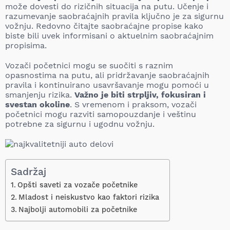
može dovesti do rizičnih situacija na putu. Učenje i
razumevanje saobraćajnih pravila ključno je za sigurnu
vožnju. Redovno čitajte saobraćajne propise kako
biste bili uvek informisani o aktuelnim saobraćajnim
propisima.
Vozači početnici mogu se suočiti s raznim
opasnostima na putu, ali pridržavanje saobraćajnih
pravila i kontinuirano usavršavanje mogu pomoći u
smanjenju rizika.
Važno je biti strpljiv, fokusiran i
svestan okoline
. S vremenom i praksom, vozači
početnici mogu razviti samopouzdanje i veštinu
potrebne za sigurnu i ugodnu vožnju.
Sadržaj
Opšti saveti za vozače početnike
Mladost i neiskustvo kao faktori rizika
Najbolji automobili za početnike