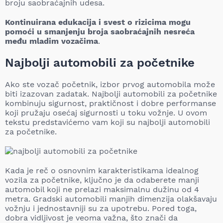
broju saobraćajnih udesa.
Kontinuirana edukacija i svest o rizicima mogu
pomoći u smanjenju broja saobraćajnih nesreća
među mladim vozačima
.
Najbolji automobili za početnike
Ako ste vozač početnik, izbor prvog automobila može
biti izazovan zadatak. Najbolji automobili za početnike
kombinuju sigurnost, praktičnost i dobre performanse
koji pružaju osećaj sigurnosti u toku vožnje. U ovom
tekstu predstavićemo vam koji su najbolji automobili
za početnike.
Kada je reč o osnovnim karakteristikama idealnog
vozila za početnike, ključno je da odaberete manji
automobil koji ne prelazi maksimalnu dužinu od 4
metra. Gradski automobili manjih dimenzija olakšavaju
vožnju i jednostavniji su za upotrebu. Pored toga,
dobra vidljivost je veoma važna, što znači da