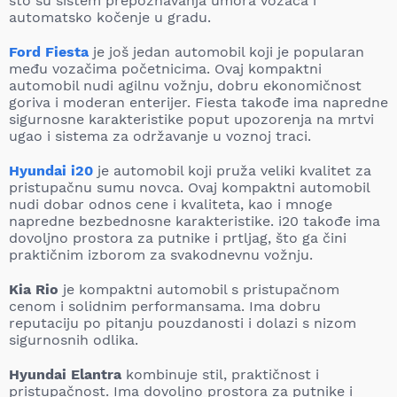
što su sistem prepoznavanja umora vozača i
automatsko kočenje u gradu.
Ford Fiesta
je još jedan automobil koji je popularan
među vozačima početnicima. Ovaj kompaktni
automobil nudi agilnu vožnju, dobru ekonomičnost
goriva i moderan enterijer. Fiesta takođe ima napredne
sigurnosne karakteristike poput upozorenja na mrtvi
ugao i sistema za održavanje u voznoj traci.
Hyundai i20
je automobil koji pruža veliki kvalitet za
pristupačnu sumu novca. Ovaj kompaktni automobil
nudi dobar odnos cene i kvaliteta, kao i mnoge
napredne bezbednosne karakteristike. i20 takođe ima
dovoljno prostora za putnike i prtljag, što ga čini
praktičnim izborom za svakodnevnu vožnju.
Kia Rio
je kompaktni automobil s pristupačnom
cenom i solidnim performansama. Ima dobru
reputaciju po pitanju pouzdanosti i dolazi s nizom
sigurnosnih odlika.
Hyundai Elantra
kombinuje stil, praktičnost i
pristupačnost. Ima dovoljno prostora za putnike i