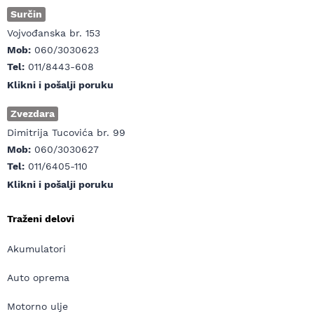
Surčin
Vojvođanska br. 153
Mob:
060/3030623
Tel:
011/8443-608
Klikni i pošalji poruku
Zvezdara
Dimitrija Tucovića br. 99
Mob:
060/3030627
Tel:
011/6405-110
Klikni i pošalji poruku
Traženi delovi
Akumulatori
Auto oprema
Motorno ulje