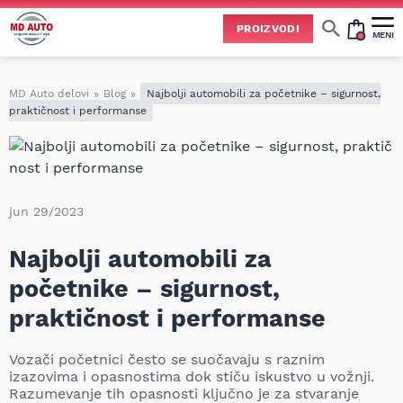
PROIZVODI
MENI
Cene svih vrsta ulja i aditiva trenutno su podložne čestim promenama
usled nestabilne situacije na tržištu i dešavanja na Bliskom istoku.
Zbog učestalih promena nabavnih cena, nije uvek moguće ažurirati cene na sajtu u realnom vremenu.
Molimo vas da pre poručivanja pozovete i proverite trenutno stanje i tačnu cenu.
MD Auto delovi
»
Blog
»
Najbolji automobili za početnike – sigurnost,
praktičnost i performanse
jun 29/2023
Najbolji automobili za
početnike – sigurnost,
praktičnost i performanse
Vozači početnici često se suočavaju s raznim
izazovima i opasnostima dok stiču iskustvo u vožnji.
Razumevanje tih opasnosti ključno je za stvaranje