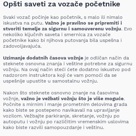
Opšti saveti za vozače početnike
Svaki vozač počinje kao početnik, s malo ili nimalo
iskustva na putu.
Važno je pravilno se pripremiti i
stvoriti temelje za sigurnu i samouverenu vožnju
. Evo
nekoliko ključnih saveta i smernica za vozače
početnike kako bi njihova putovanja bila uspešna i
zadovoljavajuća.
Uzimanje dodatnih časova vožnje
je odličan način da
steknete osnovna znanja i veštine potrebne za sigurnu
vožnju. Na ovaj način steći ćete dodatno iskustvo pod
nadzorom instruktora koji će vam pomoći da se
uspešnije upustite u samostalnu vožnju.
Nakon što steknete osnovno znanje na časovima
vožnje,
važno je vežbati vožnju što je više moguće
.
Počnite s mirnim i manje prometnim delovima grada
kako biste se postepeno navikavali na upravljanje
vozilom. Vežbajte parkiranje, skretanje, vožnju po
autoputu i vožnju po različitim vremenskim uslovima
kako biste razvili samopouzdanje i veštinu.