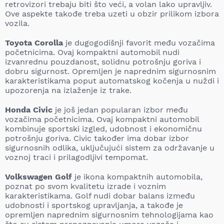
retrovizori trebaju biti što veći, a volan lako upravljiv.
Ove aspekte takođe treba uzeti u obzir prilikom izbora
vozila.
Toyota Corolla
je dugogodišnji favorit među vozačima
početnicima. Ovaj kompaktni automobil nudi
izvanrednu pouzdanost, solidnu potrošnju goriva i
dobru sigurnost. Opremljen je naprednim sigurnosnim
karakteristikama poput automatskog kočenja u nuždi i
upozorenja na izlaženje iz trake.
Honda Civic
je još jedan popularan izbor među
vozačima početnicima. Ovaj kompaktni automobil
kombinuje sportski izgled, udobnost i ekonomičnu
potrošnju goriva. Civic također ima dobar izbor
sigurnosnih odlika, uključujući sistem za održavanje u
voznoj traci i prilagodljivi tempomat.
Volkswagen Golf
je ikona kompaktnih automobila,
poznat po svom kvalitetu izrade i voznim
karakteristikama. Golf nudi dobar balans između
udobnosti i sportskog upravljanja, a takođe je
opremljen naprednim sigurnosnim tehnologijama kao