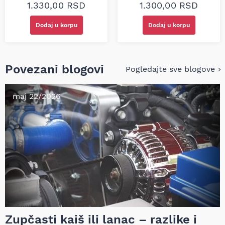
1.330,00
RSD
1.300,00
RSD
Dodaj u korpu
Dodaj u korpu
Povezani blogovi
Pogledajte sve blogove
maj 22/2026
Zupčasti kaiš ili lanac – razlike i