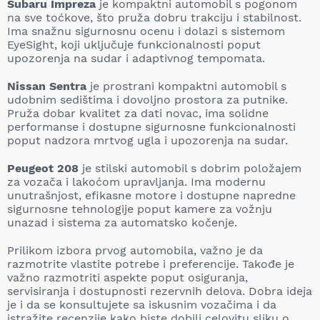
Subaru Impreza
je kompaktni automobil s pogonom
na sve toćkove, što pruža dobru trakciju i stabilnost.
Ima snažnu sigurnosnu ocenu i dolazi s sistemom
EyeSight, koji uključuje funkcionalnosti poput
upozorenja na sudar i adaptivnog tempomata.
Nissan Sentra
je prostrani kompaktni automobil s
udobnim sedištima i dovoljno prostora za putnike.
Pruža dobar kvalitet za dati novac, ima solidne
performanse i dostupne sigurnosne funkcionalnosti
poput nadzora mrtvog ugla i upozorenja na sudar.
Peugeot 208
je stilski automobil s dobrim položajem
za vozača i lakoćom upravljanja. Ima modernu
unutrašnjost, efikasne motore i dostupne napredne
sigurnosne tehnologije poput kamere za vožnju
unazad i sistema za automatsko kočenje.
Prilikom izbora prvog automobila, važno je da
razmotrite vlastite potrebe i preferencije. Takođe je
važno razmotriti aspekte poput osiguranja,
servisiranja i dostupnosti rezervnih delova. Dobra ideja
je i da se konsultujete sa iskusnim vozačima i da
istražite recenzije kako biste dobili celovitu sliku o