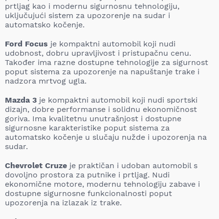
prtljag kao i modernu sigurnosnu tehnologiju,
uključujući sistem za upozorenje na sudar i
automatsko kočenje.
Ford Focus
je kompaktni automobil koji nudi
udobnost, dobru upravljivost i pristupačnu cenu.
Također ima razne dostupne tehnologije za sigurnost
poput sistema za upozorenje na napuštanje trake i
nadzora mrtvog ugla.
Mazda 3
je kompaktni automobil koji nudi sportski
dizajn, dobre performanse i solidnu ekonomičnost
goriva. Ima kvalitetnu unutrašnjost i dostupne
sigurnosne karakteristike poput sistema za
automatsko kočenje u slučaju nužde i upozorenja na
sudar.
Chevrolet Cruze
je praktičan i udoban automobil s
dovoljno prostora za putnike i prtljag. Nudi
ekonomične motore, modernu tehnologiju zabave i
dostupne sigurnosne funkcionalnosti poput
upozorenja na izlazak iz trake.