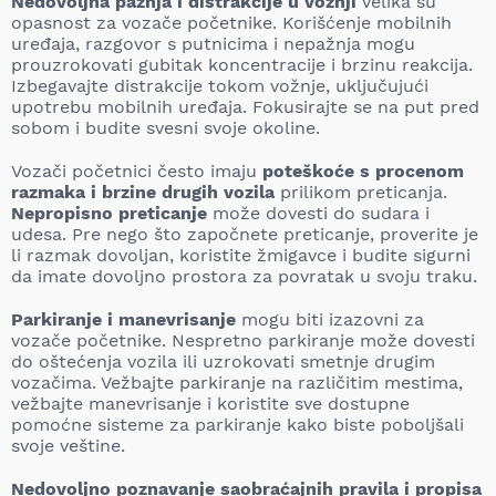
Nedovoljna pažnja i distrakcije u vožnji
velika su
opasnost za vozače početnike. Korišćenje mobilnih
uređaja, razgovor s putnicima i nepažnja mogu
prouzrokovati gubitak koncentracije i brzinu reakcija.
Izbegavajte distrakcije tokom vožnje, uključujući
upotrebu mobilnih uređaja. Fokusirajte se na put pred
sobom i budite svesni svoje okoline.
Vozači početnici često imaju
poteškoće s procenom
razmaka i brzine drugih vozila
prilikom preticanja.
Nepropisno preticanje
može dovesti do sudara i
udesa. Pre nego što započnete preticanje, proverite je
li razmak dovoljan, koristite žmigavce i budite sigurni
da imate dovoljno prostora za povratak u svoju traku.
Parkiranje i manevrisanje
mogu biti izazovni za
vozače početnike. Nespretno parkiranje može dovesti
do oštećenja vozila ili uzrokovati smetnje drugim
vozačima. Vežbajte parkiranje na različitim mestima,
vežbajte manevrisanje i koristite sve dostupne
pomoćne sisteme za parkiranje kako biste poboljšali
svoje veštine.
Nedovoljno poznavanje saobraćajnih pravila i propisa