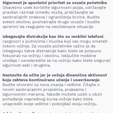
Sigurnost je apsolutni prioritet za vozače početnike
.
Obavezno uvek koristite sigurnosni pojas, održavajte
pravilan razmak između vozila, pridržavajte se
saobraćajnih znakova i ograničenja brzine. Budite
svesni okoline, posmatrajte druge vozače i budite
spremni da reagujete na neočekivane situacije.
Izbegavajte distrakcije kao što su mobilni telefoni
,
razgovori s putnicima i muzika koji vas mogu ometati
tokom vožnje. Za vozače početnike važno je da
izbegavaju takve distrakcije kako biste se potpuno
fokusirali na vožnju i okolinu. Isključite mobilne
uređaje i usredsredite se na vožnju kako biste osigurali
sigurnost sebi i drugima.
Nastavite da učite jer je vožnja dinamična aktivnost
koja zahteva kontinuirano učenje i usavršavanje
.
Budite otvoreni za nova znanja i veštine. Čitajte o
novim saobraćajnim propisima, praksama i
sigurnosnim merama. Takođe možete uzeti u obzir
pohađanje naprednog kursa vožnje kako biste
unapredili svoje veštine i poboljšali svoju vožnju.