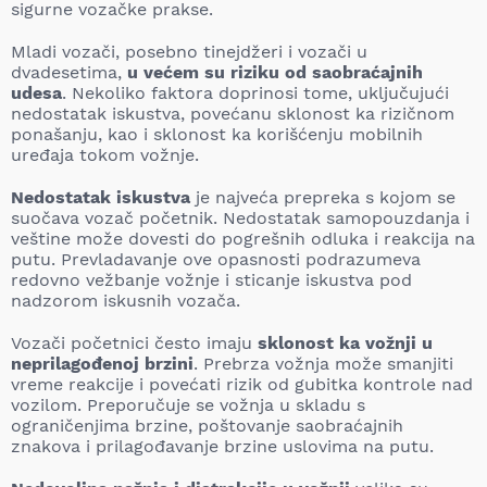
sigurne vozačke prakse.
Mladi vozači, posebno tinejdžeri i vozači u
dvadesetima,
u većem su riziku od saobraćajnih
udesa
. Nekoliko faktora doprinosi tome, uključujući
nedostatak iskustva, povećanu sklonost ka rizičnom
ponašanju, kao i sklonost ka korišćenju mobilnih
uređaja tokom vožnje.
Nedostatak iskustva
je najveća prepreka s kojom se
suočava vozač početnik. Nedostatak samopouzdanja i
veštine može dovesti do pogrešnih odluka i reakcija na
putu. Prevladavanje ove opasnosti podrazumeva
redovno vežbanje vožnje i sticanje iskustva pod
nadzorom iskusnih vozača.
Vozači početnici često imaju
sklonost ka vožnji u
neprilagođenoj brzini
. Prebrza vožnja može smanjiti
vreme reakcije i povećati rizik od gubitka kontrole nad
vozilom. Preporučuje se vožnja u skladu s
ograničenjima brzine, poštovanje saobraćajnih
znakova i prilagođavanje brzine uslovima na putu.