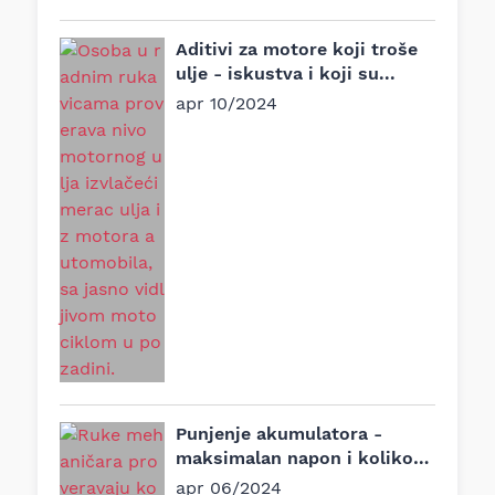
Aditivi za motore koji troše
ulje - iskustva i koji su...
apr 10/2024
Punjenje akumulatora -
maksimalan napon i koliko
traje?
apr 06/2024