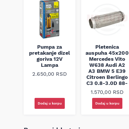
Pumpa za
Pletenica
pretakanje dizel
auspuha 45x200
goriva 12V
Mercedes Vito
Lampa
W638 Audi A2
A3 BMW 5 E39
2.650,00
RSD
Citroen Berlingo
C3 0.8-3.0D 88-
1.570,00
RSD
Dodaj u korpu
Dodaj u korpu