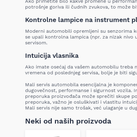
Ako primetite bilo kakve promene u performa
potrošnje goriva ili čudnih zvukova, to može bi
Kontrolne lampice na instrument p
Moderni automobili opremljeni su senzorima ko
se upali kontrolna lampica (npr. za nizak nivo
servisom.
Intuicija vlasnika
Ako imate osećaj da vašem automobilu treba ma
vremena od poslednjeg servisa, bolje je biti sigu
Mali servis automobila esencijalna je kompone
dugovečnost, performanse i sigurnost vozila. I
preporuka proizvođača može sprečiti skupe po
preporuka, važno je osluškivati i vlastitu intu
Mali servis nije samo trošak, već ulaganje u du
Neki od naših proizvoda