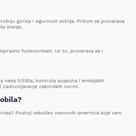
rošnju goriva i sigurnost vožnje. Pritom se proverava
te stanje.
ispravno funkcionisati. Uz to, proverava se i
a neka tržišta, kontrola auspuha i emisijskih
 i zadovoljavanje zakonskih normi.
obila?
ervisa? Postoji nekoliko osnovnih smernica koje vam