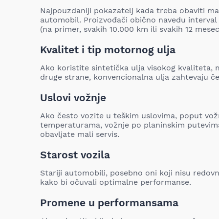
Najpouzdaniji pokazatelj kada treba obaviti mal
automobil. Proizvođači obično navedu interval
(na primer, svakih 10.000 km ili svakih 12 mesec
Kvalitet i tip motornog ulja
Ako koristite sintetička ulja visokog kvaliteta, 
druge strane, konvencionalna ulja zahtevaju 
Uslovi vožnje
Ako često vozite u teškim uslovima, poput vož
temperaturama, vožnje po planinskim putevima 
obavljate mali servis.
Starost vozila
Stariji automobili, posebno oni koji nisu redov
kako bi očuvali optimalne performanse.
Promene u performansama