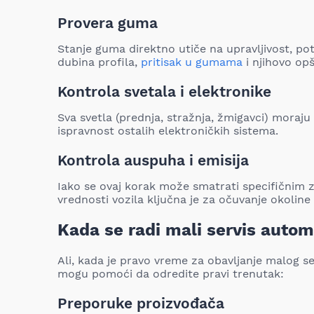
Provera guma
Stanje guma direktno utiče na upravljivost, pot
dubina profila,
pritisak u gumama
i njihovo opš
Kontrola svetala i elektronike
Sva svetla (prednja, stražnja, žmigavci) moraju 
ispravnost ostalih elektroničkih sistema.
Kontrola auspuha i emisija
Iako se ovaj korak može smatrati specifičnim z
vrednosti vozila ključna je za očuvanje okoline
Kada se radi mali servis autom
Ali, kada je pravo vreme za obavljanje malog s
mogu pomoći da odredite pravi trenutak:
Preporuke proizvođača