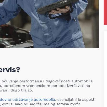
ervis?
za očuvanje performansi i dugovečnosti automobila.
u određenom vremenskom periodu izvršavati na
van i dugo trajao.
edovno održavanje automobila
, esencijalni je aspekt
 vozila. Iako se sadržaj malog servisa može