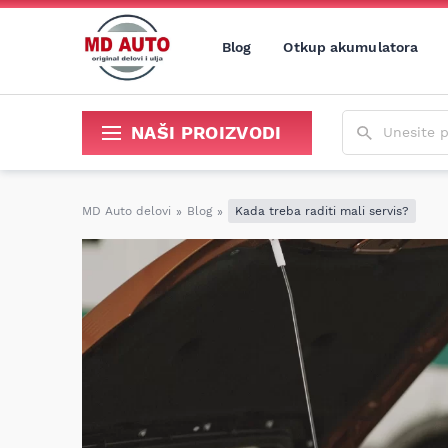
Blog
Otkup akumulatora
Unesite poja
NAŠI PROIZVODI
Sredstva za održavanje i popravku
MD Auto delovi
»
Blog
»
Kada treba raditi mali servis?