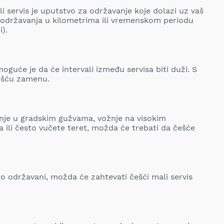
i servis je uputstvo za održavanje koje dolazi uz vaš
 održavanja u kilometrima ili vremenskom periodu
i).
moguće je da će intervali između servisa biti duži. S
češću zamenu.
nje u gradskim gužvama, vožnje na visokim
ili često vučete teret, možda će trebati da češće
no održavani, možda će zahtevati češći mali servis