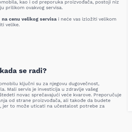
omobila, kao i od preporuka proizvođača, postoji niz
ju prilikom ovakvog servisa.
u na cenu velikog servisa
i neće vas izložiti velikom
i velike.
 kada se radi?
mobilu ključni su za njegovu dugovečnost,
 Mali servis je investicija u zdravlje vašeg
tedeti novac sprečavajući veće kvarove. Preporučuje
anja od strane proizvođača, ali takođe da budete
e, jer to može uticati na učestalost potrebe za