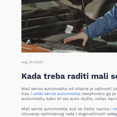
avg 24/2023
Kada treba raditi mali s
Mali servis automobila od vitalne je važnosti 
Kao i
veliki servis automobila
neophodno ga je 
automobilu kako bi vas auto služio, ostao ispra
Mali servis automobila, koji se često naziva i
r
očuvanja optimalnog rada i dugovečnosti vašeg