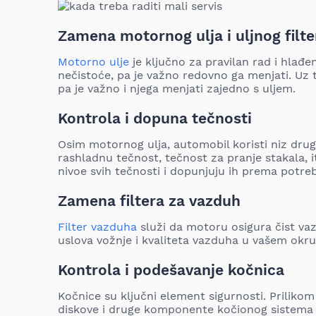
Zamena motornog ulja i uljnog filte
Motorno ulje
je ključno za pravilan rad i hlađe
nečistoće, pa je važno redovno ga menjati. Uz to, 
pa je važno i njega menjati zajedno s uljem.
Kontrola i dopuna tečnosti
Osim motornog ulja, automobil koristi niz drug
rashladnu tečnost, tečnost za pranje stakala, i
nivoe svih tečnosti i dopunjuju ih prema potreb
Zamena filtera za vazduh
Filter vazduha
služi da motoru osigura čist vaz
uslova vožnje i kvaliteta vazduha u vašem okr
Kontrola i podešavanje kočnica
Kočnice su ključni element sigurnosti. Prilikom
diskove i druge komponente kočionog sistema te