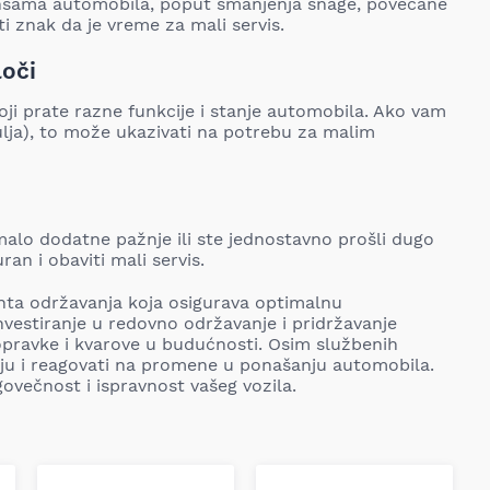
nsama automobila, poput smanjenja snage, povećane
ti znak da je vreme za mali servis.
loči
ji prate razne funkcije i stanje automobila. Ako vam
 ulja), to može ukazivati na potrebu za malim
lo dodatne pažnje ili ste jednostavno prošli dugo
ran i obaviti mali servis.
nta održavanja koja osigurava optimalnu
nvestiranje u redovno održavanje i pridržavanje
pravke i kvarove u budućnosti. Osim službenih
iciju i reagovati na promene u ponašanju automobila.
govečnost i ispravnost vašeg vozila.