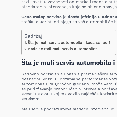
razlikovati u zavisnosti od marke i modela aut
standardnih intervencija koje se obično obavlja
Cena malog servisa
je
dosta jeftinija u odnos
trošku a koristi od njega za vaš automobil će bit
Sadržaj
Šta je mali servis automobila i kada se radi?
Kada se radi mali servis automobila?
Šta je mali servis automobila i
Redovno održavanje i pažnja prema vašem auto
bezbednu vožnju i optimalne performanse vozila.
automobila i, dugoročno gledano, može vam uš
se pridržavanje preporučenih intervala održav
svesni uslova u kojima vozilo najčešće koristit
servisom.
Mali servis podrazumeva sledeće intervencije: