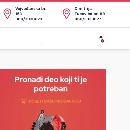
Vojvođanska br.
Dimitrija
153
Tucovića br. 99
060/3030623
060/3030627