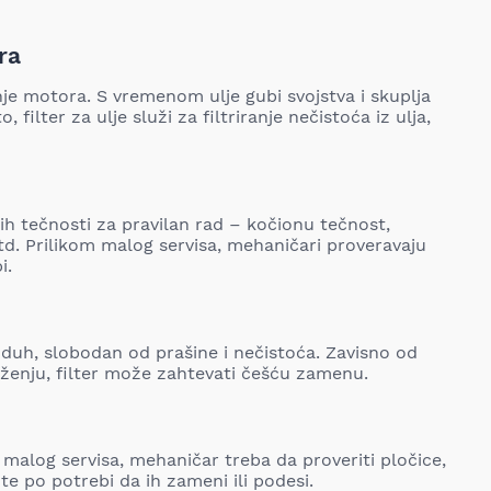
ra
nje motora. S vremenom ulje gubi svojstva i skuplja
filter za ulje služi za filtriranje nečistoća iz ulja,
ih tečnosti za pravilan rad – kočionu tečnost,
td. Prilikom malog servisa, mehaničari proveravaju
i.
duh, slobodan od prašine i nečistoća. Zavisno od
uženju, filter može zahtevati češću zamenu.
 malog servisa, mehaničar treba da proveriti pločice,
 po potrebi da ih zameni ili podesi.