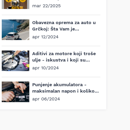
motore?
mar 22/2025
Obavezna oprema za auto u
Grčkoj: Šta Vam je...
apr 12/2024
Aditivi za motore koji troše
ulje - iskustva i koji su...
apr 10/2024
Punjenje akumulatora -
maksimalan napon i koliko
traje?
apr 06/2024