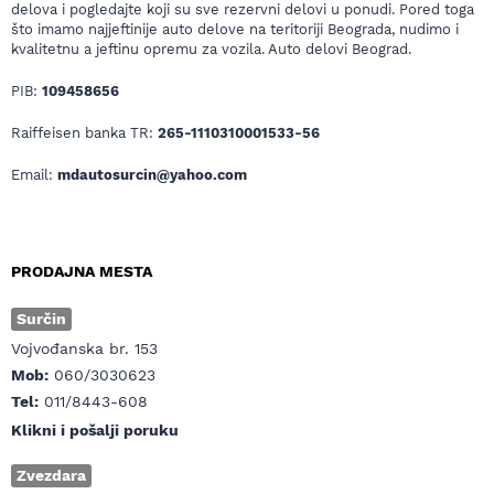
delova i pogledajte koji su sve rezervni delovi u ponudi. Pored toga
što imamo najjeftinije auto delove na teritoriji Beograda, nudimo i
kvalitetnu a jeftinu opremu za vozila. Auto delovi Beograd.
PIB:
109458656
Raiffeisen banka TR:
265-1110310001533-56
Email:
mdautosurcin@yahoo.com
PRODAJNA MESTA
Surčin
Vojvođanska br. 153
Mob:
060/3030623
Tel:
011/8443-608
Klikni i pošalji poruku
Zvezdara