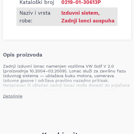
Kataloški broj
0219-01-30613P
Naziv i vrsta
Izduvni sistem
,
robe:
Zadnji lonci auspuha
Opis proizvoda
Zadnji izduvni lonac namenjen vozilima VW Golf V 2.0
(proizvodnja 10.2004–02.2009). Lonac služi za završnu fazu
izduvnog sistema — ublažava buku motora, usmerava
izduvne gasove i održava pravilno nazadno pritisak.
Neispravan ili oštećen zadnji lonac može dovesti do pojačane
buke, smanjenja performansi motora, povećane emisije
izduvnih gasova i mogućeg oštećenja drugih delova izduvnog
Detaljnije
sistema ako se ne izvrši pravovremena zamena.
Pozicija ugradnje: zadnji
Tip: namenski
Težina: 8,00 kg
Naziv proizvoda: zadnji izduvni lonac
Primena: VW GOLF V 2.0 (10.04 – 02.09)