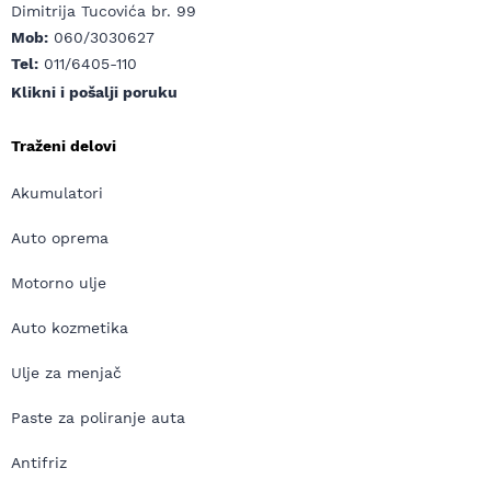
Dimitrija Tucovića br. 99
Mob:
060/3030627
Tel:
011/6405-110
Klikni i pošalji poruku
Traženi delovi
Akumulatori
Auto oprema
Motorno ulje
Auto kozmetika
Ulje za menjač
Paste za poliranje auta
Antifriz