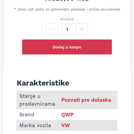
* Cena važi samo za gotovinsko plaćanje i online poručivanje
Količina
Dodaj u korpu
Karakteristike
Informacije o Zadnji lonac auspuha VW Golf 5 2.0 
Stanje u
Pozvati pre dolaska
prodavnicama
Brend
QWP
Marka vozila
VW