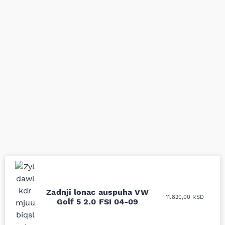
Uporedila sam sve
Odlična usluga i
Zadnji lonac auspuha VW
11.820,00
RSD
moguće online
ljubazni prodavci.
Golf 5 2.0 FSI 04-09
prodavnice auto delova
Nisam bio siguran koji je
i definitivno najbolje
tačan naziv i tip