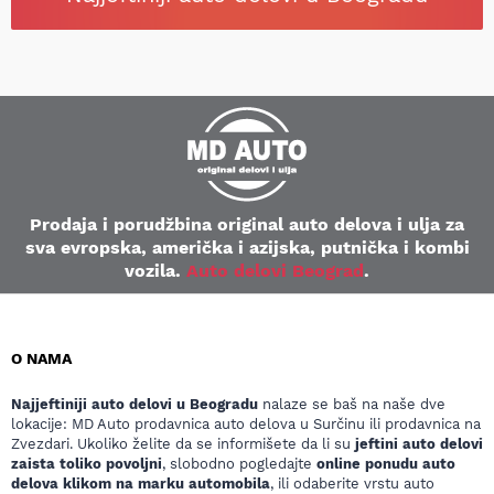
Prodaja i porudžbina original auto delova i ulja za
sva evropska, američka i azijska, putnička i kombi
vozila.
Auto delovi Beograd
.
O NAMA
Najjeftiniji auto delovi u Beogradu
nalaze se baš na naše dve
lokacije: MD Auto prodavnica auto delova u Surčinu ili prodavnica na
Zvezdari. Ukoliko želite da se informišete da li su
jeftini auto delovi
zaista toliko povoljni
, slobodno pogledajte
online ponudu auto
delova klikom na marku automobila
, ili odaberite vrstu auto