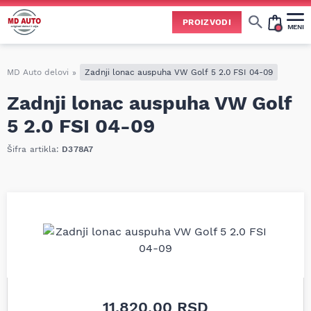
PROIZVODI
MENI
Cene svih vrsta ulja i aditiva trenutno su podložne čestim promenama
usled nestabilne situacije na tržištu i dešavanja na Bliskom istoku.
Zbog učestalih promena nabavnih cena, nije uvek moguće ažurirati cene na sajtu u realnom vremenu.
Molimo vas da pre poručivanja pozovete i proverite trenutno stanje i tačnu cenu.
MD Auto delovi
»
Zadnji lonac auspuha VW Golf 5 2.0 FSI 04-09
Zadnji lonac auspuha VW Golf
5 2.0 FSI 04-09
Šifra artikla:
D378A7
11.820,00
RSD