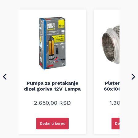
Pumpa za pretakanje
Pletenica au
a
dizel goriva 12V Lampa
60x100 unive
2.650,00
RSD
1.300,00
R
Dodaj u korpu
Dodaj u kor