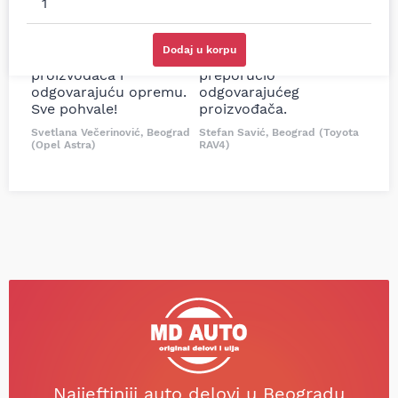
cene su ovde. Kupila
kočionog cilindra bio
sam više puta auto
potreban za moju
delove iz MD Auto. Uvek
Tojotu, ali me je Miloš
Dodaj u korpu
dobra preporuka za
podsetio, istražio i
proizvođača i
preporučio
odgovarajuću opremu.
odgovarajućeg
Sve pohvale!
proizvođača.
Svetlana Večerinović, Beograd
Stefan Savić, Beograd (Toyota
(Opel Astra)
RAV4)
Najjeftiniji auto delovi u Beogradu