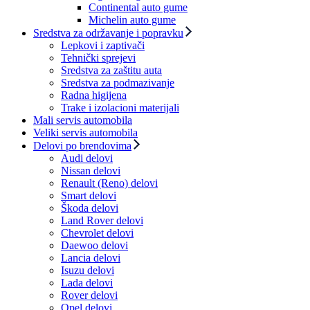
Continental auto gume
Michelin auto gume
Sredstva za održavanje i popravku
Lepkovi i zaptivači
Tehnički sprejevi
Sredstva za zaštitu auta
Sredstva za podmazivanje
Radna higijena
Trake i izolacioni materijali
Mali servis automobila
Veliki servis automobila
Delovi po brendovima
Audi delovi
Nissan delovi
Renault (Reno) delovi
Smart delovi
Škoda delovi
Land Rover delovi
Chevrolet delovi
Daewoo delovi
Lancia delovi
Isuzu delovi
Lada delovi
Rover delovi
Opel delovi