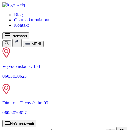
Blog
Otkup akumulatora
Kontakt
Proizvodi
MENI
Vojvođanska br. 153
060/3030623
Dimitrija Tucovića br. 99
060/3030627
Naši proizvodi