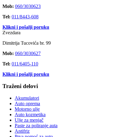
Mob:
060/3030623
Tel:
011/8443-608
Klikni i pošalji poruku
Zvezdara
Dimitrija Tucovića br. 99
Mob:
060/3030627
Tel:
011/6405-110
Klikni i pošalji poruku
Traženi delovi
Akumulatori
Auto oprema
Motorno ulje
Auto kozmetika
Ulje za menjač
Paste za poliranje auta
Antifriz
Prva pomoć za auto