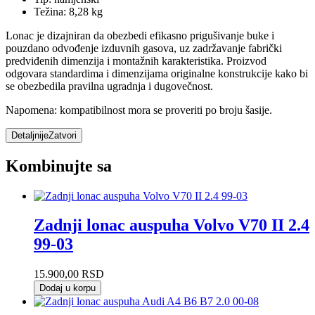
Težina: 8,28 kg
Lonac je dizajniran da obezbedi efikasno prigušivanje buke i
pouzdano odvođenje izduvnih gasova, uz zadržavanje fabrički
predviđenih dimenzija i montažnih karakteristika. Proizvod
odgovara standardima i dimenzijama originalne konstrukcije kako bi
se obezbedila pravilna ugradnja i dugovečnost.
Napomena: kompatibilnost mora se proveriti po broju šasije.
Detaljnije
Zatvori
Kombinujte sa
Zadnji lonac auspuha Volvo V70 II 2.4
99-03
15.900,00
RSD
Dodaj u korpu