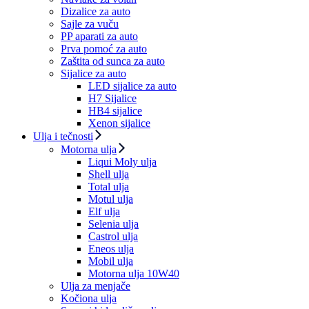
Dizalice za auto
Sajle za vuču
PP aparati za auto
Prva pomoć za auto
Zaštita od sunca za auto
Sijalice za auto
LED sijalice za auto
H7 Sijalice
HB4 sijalice
Xenon sijalice
Ulja i tečnosti
Motorna ulja
Liqui Moly ulja
Shell ulja
Total ulja
Motul ulja
Elf ulja
Selenia ulja
Castrol ulja
Eneos ulja
Mobil ulja
Motorna ulja 10W40
Ulja za menjače
Kočiona ulja