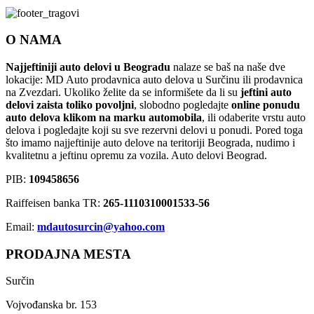
O NAMA
Najjeftiniji auto delovi u Beogradu
nalaze se baš na naše dve
lokacije: MD Auto prodavnica auto delova u Surčinu ili prodavnica
na Zvezdari. Ukoliko želite da se informišete da li su
jeftini auto
delovi zaista toliko povoljni
, slobodno pogledajte
online ponudu
auto delova klikom na marku automobila
, ili odaberite vrstu auto
delova i pogledajte koji su sve rezervni delovi u ponudi. Pored toga
što imamo najjeftinije auto delove na teritoriji Beograda, nudimo i
kvalitetnu a jeftinu opremu za vozila. Auto delovi Beograd.
PIB:
109458656
Raiffeisen banka TR:
265-1110310001533-56
Email:
mdautosurcin@yahoo.com
PRODAJNA MESTA
Surčin
Vojvođanska br. 153