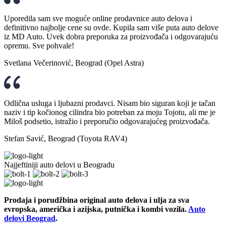
Uporedila sam sve moguće online prodavnice auto delova i
definitivno najbolje cene su ovde. Kupila sam više puta auto delove
iz MD Auto. Uvek dobra preporuka za proizvođača i odgovarajuću
opremu. Sve pohvale!
Svetlana Večerinović, Beograd (Opel Astra)
Odlična usluga i ljubazni prodavci. Nisam bio siguran koji je tačan
naziv i tip kočionog cilindra bio potreban za moju Tojotu, ali me je
Miloš podsetio, istražio i preporučio odgovarajućeg proizvođača.
Stefan Savić, Beograd (Toyota RAV4)
Najjeftiniji auto delovi u Beogradu
Prodaja i porudžbina original auto delova i ulja za sva
evropska, američka i azijska, putnička i kombi vozila.
Auto
delovi Beograd
.