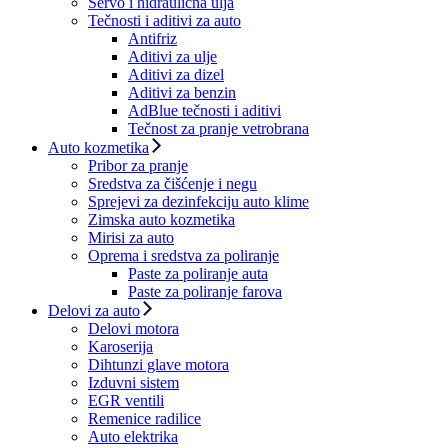
Servo i hidraulična ulja
Tečnosti i aditivi za auto
Antifriz
Aditivi za ulje
Aditivi za dizel
Aditivi za benzin
AdBlue tečnosti i aditivi
Tečnost za pranje vetrobrana
Auto kozmetika
Pribor za pranje
Sredstva za čišćenje i negu
Sprejevi za dezinfekciju auto klime
Zimska auto kozmetika
Mirisi za auto
Oprema i sredstva za poliranje
Paste za poliranje auta
Paste za poliranje farova
Delovi za auto
Delovi motora
Karoserija
Dihtunzi glave motora
Izduvni sistem
EGR ventili
Remenice radilice
Auto elektrika