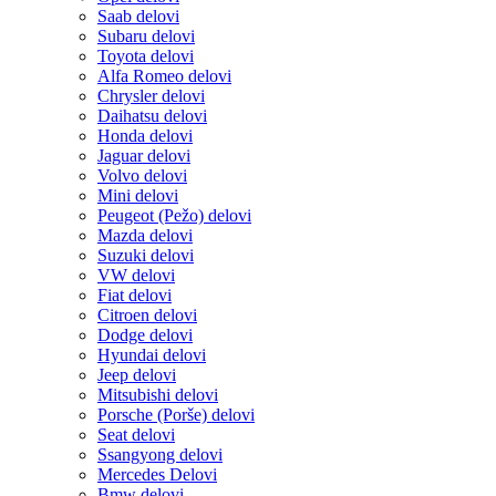
Saab delovi
Subaru delovi
Toyota delovi
Alfa Romeo delovi
Chrysler delovi
Daihatsu delovi
Honda delovi
Jaguar delovi
Volvo delovi
Mini delovi
Peugeot (Pežo) delovi
Mazda delovi
Suzuki delovi
VW delovi
Fiat delovi
Citroen delovi
Dodge delovi
Hyundai delovi
Jeep delovi
Mitsubishi delovi
Porsche (Porše) delovi
Seat delovi
Ssangyong delovi
Mercedes Delovi
Bmw delovi