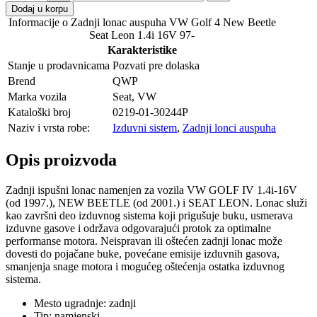
Dodaj u korpu
Informacije o Zadnji lonac auspuha VW Golf 4 New Beetle
Seat Leon 1.4i 16V 97-
Karakteristike
Stanje u prodavnicama
Pozvati pre dolaska
Brend
QWP
Marka vozila
Seat, VW
Kataloški broj
0219-01-30244P
Naziv i vrsta robe:
Izduvni sistem
,
Zadnji lonci auspuha
Opis proizvoda
Zadnji ispušni lonac namenjen za vozila VW GOLF IV 1.4i-16V
(od 1997.), NEW BEETLE (od 2001.) i SEAT LEON. Lonac služi
kao završni deo izduvnog sistema koji prigušuje buku, usmerava
izduvne gasove i održava odgovarajući protok za optimalne
performanse motora. Neispravan ili oštećen zadnji lonac može
dovesti do pojačane buke, povećane emisije izduvnih gasova,
smanjenja snage motora i mogućeg oštećenja ostatka izduvnog
sistema.
Mesto ugradnje: zadnji
Tip: namjenski