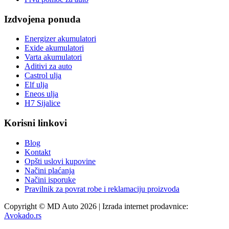
Izdvojena ponuda
Energizer akumulatori
Exide akumulatori
Varta akumulatori
Aditivi za auto
Castrol ulja
Elf ulja
Eneos ulja
H7 Sijalice
Korisni linkovi
Blog
Kontakt
Opšti uslovi kupovine
Načini plaćanja
Načini isporuke
Pravilnik za povrat robe i reklamaciju proizvoda
Copyright © MD Auto 2026 | Izrada internet prodavnice:
Avokado.rs