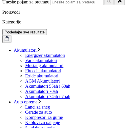
Unesite pojam za pretragu
Proizvodi
Kategorije
Pogledajte sve rezultate
Akumulatori
Energizer akumulatori
Varta akumulatori
Mustang akumulatori
Firecell akumulatori
Exide akumulatori
AGM Akumulatori
Akumulatori 55ah i 60ah
Akumulatori 70ah
Akumulatori 74ah i 75ah
Auto oprema
Lanci za sneg
Cerade za auto
Kompresori za gume
Kablovi za paljenje
Navlake za volan