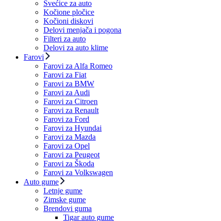
Svećice za auto
Kočione pločice
Kočioni diskovi
Delovi menjača i pogona
Filteri za auto
Delovi za auto klime
Farovi
Farovi za Alfa Romeo
Farovi za Fiat
Farovi za BMW
Farovi za Audi
Farovi za Citroen
Farovi za Renault
Farovi za Ford
Farovi za Hyundai
Farovi za Mazda
Farovi za Opel
Farovi za Peugeot
Farovi za Škoda
Farovi za Volkswagen
Auto gume
Letnje gume
Zimske gume
Brendovi guma
Tigar auto gume