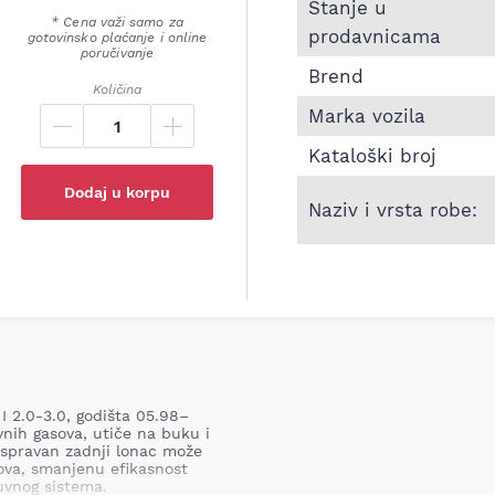
Informacije o Zadnji l
Stanje u
* Cena važi samo za
prodavnicama
gotovinsko plaćanje i online
poručivanje
Brend
Količina
Marka vozila
Kataloški broj
Dodaj u korpu
Naziv i vrsta robe:
 2.0-3.0, godišta 05.98–
vnih gasova, utiče na buku i
ispravan zadnji lonac može
ova, smanjenu efikasnost
uvnog sistema.