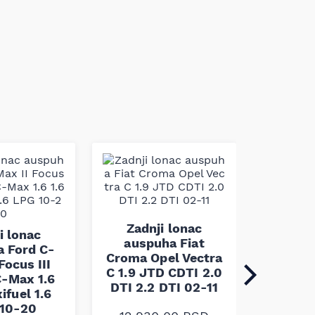
Zadnji lonac
Zadn
i lonac
auspuha Fiat
auspuha
 Ford C-
Croma Opel Vectra
G Kara
Focus III
C 1.9 JTD CDTI 2.0
2.0 DI 
-Max 1.6
DTI 2.2 DTI 02-11
DTi
xifuel 1.6
10-20