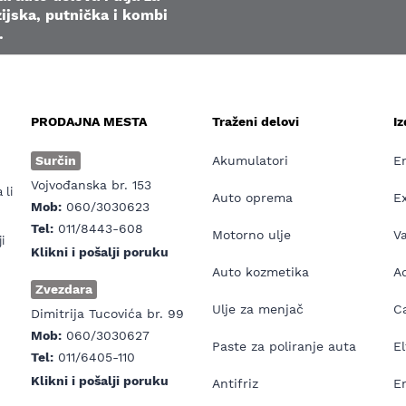
ijska, putnička i kombi
.
PRODAJNA MESTA
Traženi delovi
I
e
Surčin
Akumulatori
E
Vojvođanska br. 153
 li
Auto oprema
E
Mob:
060/3030623
Tel:
011/8443-608
Motorno ulje
V
i
Klikni i pošalji poruku
Auto kozmetika
Ad
Zvezdara
Ulje za menjač
Ca
Dimitrija Tucovića br. 99
Mob:
060/3030627
Paste za poliranje auta
El
Tel:
011/6405-110
Klikni i pošalji poruku
Antifriz
E