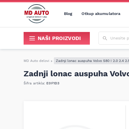
Blog
Otkup akumulatora
Unesite poja
NAŠI PROIZVODI
Sredstva za održavanje i popravku
MD Auto delovi
»
Zadnji lonac auspuha Volvo S80 I 2.0 2.4 2.
Zadnji lonac auspuha Volvo
Šifra artikla:
E0F1D3