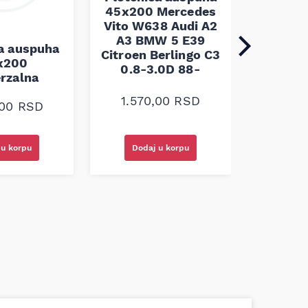
45x200 Mercedes
Vito W638 Audi A2
A3 BMW 5 E39
ca auspuha
Pleten
Citroen Berlingo C3
x200
45x100 
0.8-3.0D 88-
erzalna
1.10
1.570,00
RSD
,00
RSD
Dodaj u korpu
 u korpu
Doda