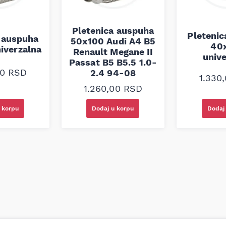
Pletenica auspuha
Pleteni
 auspuha
50x100 Audi A4 B5
40
iverzalna
Renault Megane II
univ
Passat B5 B5.5 1.0-
00
RSD
2.4 94-08
1.330
1.260,00
RSD
 korpu
Dodaj u korpu
Dodaj