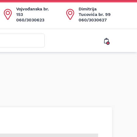
Vojvođanska br.
Dimitrija
153
Tucovića br. 99
060/3030623
060/3030627