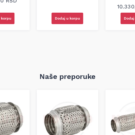
00
RSD
10.33
 korpu
Dodaj u korpu
Dodaj
Naše preporuke