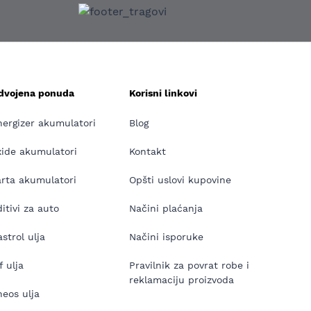
zdvojena ponuda
Korisni linkovi
nergizer akumulatori
Blog
xide akumulatori
Kontakt
arta akumulatori
Opšti uslovi kupovine
itivi za auto
Načini plaćanja
strol ulja
Načini isporuke
f ulja
Pravilnik za povrat robe i
reklamaciju proizvoda
neos ulja