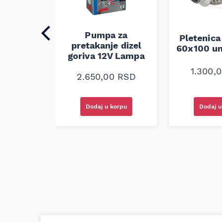
Pumpa za
auspuha
Pletenica
pretakanje dizel
verzalna
60x100 un
goriva 12V Lampa
0
RSD
1.300,
2.650,00
RSD
korpu
Dodaj u korpu
Dodaj u