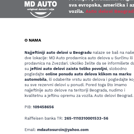
sva evropska, američka i az
vozila.
Auto delovi Beograd
O NAMA
Najjeftiniji auto delovi u Beogradu
nalaze se baš na naš
dve lokacije: MD Auto prodavnica auto delova u Surčinu ili
prodavnica na Zvezdari. Ukoliko želite da se informišete da
su
jeftini auto delovi zaista toliko povoljni
, slobodno
pogledajte
online ponudu auto delova klikom na marku
automobila
, ili odaberite vrstu auto delova i pogledajte koj
su sve rezervni delovi u ponudi. Pored toga što imamo
najjeftinije auto delove na teritoriji Beograda, nudimo i
kvalitetnu a jeftinu opremu za vozila. Auto delovi Beograd.
PIB:
109458656
Raiffeisen banka TR:
265-1110310001533-56
Email:
mdautosurcin@yahoo.com