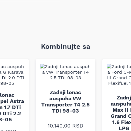
riginalni deo na navedenim
og sistema, smanjenje buke i
dimenzijama i specifikacijama
anja i protoka izduvnih
Kombinujte sa
proveriti po broju šasije
Zadnji lonac
 lonac
Zadnj
auspuha VW
pel Astra
auspuha
Transporter T4 2.5
 1.7 DTi
Max II 
TDI 98-03
0 DTi 2.2
Grand C
98-05
1.6 Fle
10.140,00
RSD
LPG 