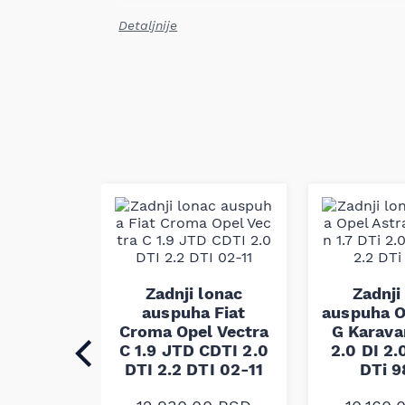
Mesto ugradnje: zadnji
Detaljnije
Tip: namenski
Težina: 9,50 kg
Ovaj zadnji lonac je konstruisan da zameni o
modelima i obezbedi pravilnu funkciju izduvn
očuvanje performansi vozila. Proizveden je u 
koje odgovaraju fabričkim standardima montir
gasova.
Napomena: kompatibilnost proizvoda obavezno 
(VIN).
Zadnji lonac
Zadnji
lonac
auspuha Fiat
auspuha O
Ford C-
Croma Opel Vectra
G Karavan
cus III
C 1.9 JTD CDTI 2.0
2.0 DI 2.
Max 1.6
DTI 2.2 DTI 02-11
DTi 
uel 1.6
0-20