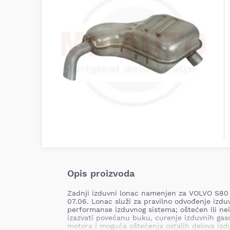
Opis proizvoda
Zadnji izduvni lonac namenjen za VOLVO S80 I
07.06. Lonac služi za pravilno odvođenje izdu
performanse izduvnog sistema; oštećen ili ne
izazvati povećanu buku, curenje izduvnih gas
motora i moguća oštećenja ostalih delova izd