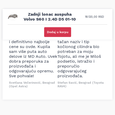
Zadnji lonac auspuha
18.120,00
RSD
Volvo S60 I 2.4D D5 01-10
Uporedila sam sve
Odlična usluga i
moguće online
ljubazni prodavci.
Dodaj u korpu
prodavnice auto delova
Nisam bio siguran koji je
i definitivno najbolje
tačan naziv i tip
cene su ovde. Kupila
kočionog cilindra bio
sam više puta auto
potreban za moju
delove iz MD Auto. Uvek
Tojotu, ali me je Miloš
dobra preporuka za
podsetio, istražio i
proizvođača i
preporučio
odgovarajuću opremu.
odgovarajućeg
Sve pohvale!
proizvođača.
Svetlana Večerinović, Beograd
Stefan Savić, Beograd (Toyota
(Opel Astra)
RAV4)