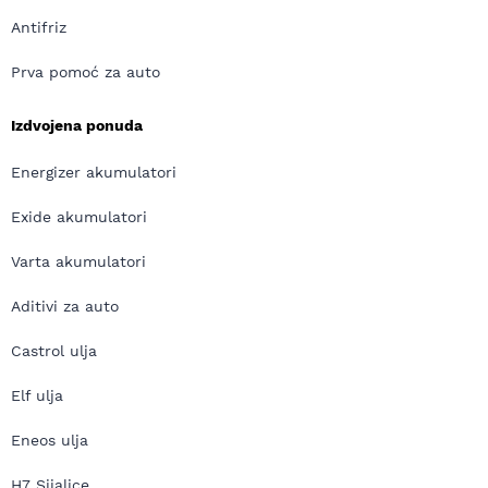
Antifriz
Prva pomoć za auto
Izdvojena ponuda
Energizer akumulatori
Exide akumulatori
Varta akumulatori
Aditivi za auto
Castrol ulja
Elf ulja
Eneos ulja
H7 Sijalice