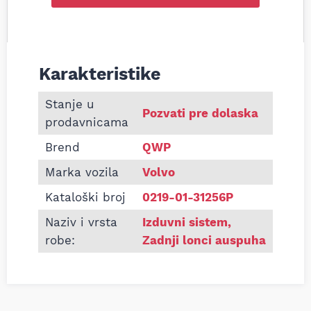
Karakteristike
Informacije o Zadnji lonac auspuha Volvo S60 I 2.
Stanje u
Pozvati pre dolaska
prodavnicama
Brend
QWP
Marka vozila
Volvo
Kataloški broj
0219-01-31256P
Naziv i vrsta
Izduvni sistem
,
robe:
Zadnji lonci auspuha