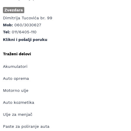
Zvezdara
Dimitrija Tucovića br. 99
Mob:
060/3030627
Tel:
011/6405-110
Klikni i pošalji poruku
Traženi delovi
Akumulatori
Auto oprema
Motorno ulje
Auto kozmetika
Ulje za menjač
Paste za poliranje auta