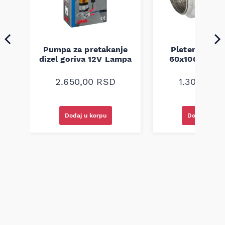
Pumpa za pretakanje
Pletenica au
a
dizel goriva 12V Lampa
60x100 unive
2.650,00
RSD
1.300,00
R
Dodaj u korpu
Dodaj u kor