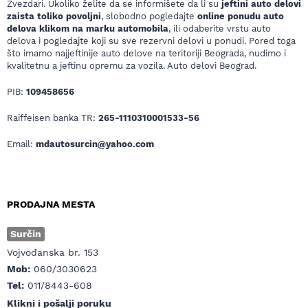
Zvezdari. Ukoliko želite da se informišete da li su
jeftini auto delovi
zaista toliko povoljni
, slobodno pogledajte
online ponudu auto
delova klikom na marku automobila
, ili odaberite vrstu auto
delova i pogledajte koji su sve rezervni delovi u ponudi. Pored toga
što imamo najjeftinije auto delove na teritoriji Beograda, nudimo i
kvalitetnu a jeftinu opremu za vozila. Auto delovi Beograd.
PIB:
109458656
Raiffeisen banka TR:
265-1110310001533-56
Email:
mdautosurcin@yahoo.com
PRODAJNA MESTA
Surčin
Vojvođanska br. 153
Mob:
060/3030623
Tel:
011/8443-608
Klikni i pošalji poruku