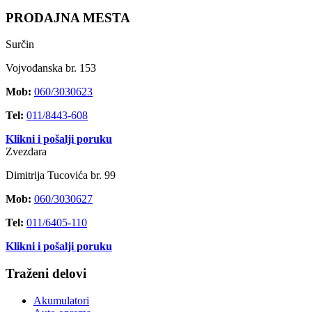
PRODAJNA MESTA
Surčin
Vojvođanska br. 153
Mob:
060/3030623
Tel:
011/8443-608
Klikni i pošalji poruku
Zvezdara
Dimitrija Tucovića br. 99
Mob:
060/3030627
Tel:
011/6405-110
Klikni i pošalji poruku
Traženi delovi
Akumulatori