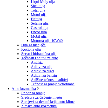
Liqui Moly ulja
Shell ulja
Total ulja
Motul ulja
Elf ulja
Selenia ulja
Castrol ulja
Eneos ulja
Mobil ulja
Motorna ulja 10W40
Ulja za menjače
Kočiona ulja
Servo i hidraulična ulja
Tečnosti i aditivi za auto
Antifriz
Aditivi za ulje
Aditivi za dizel
Aditivi za benzin
AdBlue tečnosti i aditivi
Tečnost za pranje vetrobrana
Auto kozmetika
Pribor za pranje
Sredstva za čišćenje i negu
Sprejevi za dezinfekciju auto klime
Zimska auto kozmetika