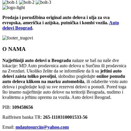
Prodaja i porudžbina original auto delova i ulja za sva
evropska, američka i azijska, putnička i kombi vozila.
Auto
delovi Beograd
.
O NAMA
Najjeftiniji auto delovi u Beogradu
nalaze se baš na naše dve
lokacije: MD Auto prodavnica auto delova u Surčinu ili prodavnica
na Zvezdari. Ukoliko želite da se informišete da li su
jeftini auto
delovi zaista toliko povoljni
, slobodno pogledajte
online ponudu
auto delova klikom na marku automobila
, ili odaberite vrstu auto
delova i pogledajte koji su sve rezervni delovi u ponudi. Pored toga
što imamo najjeftinije auto delove na teritoriji Beograda, nudimo i
kvalitetnu a jeftinu opremu za vozila. Auto delovi Beograd.
PIB:
109458656
Raiffeisen banka TR:
265-1110310001533-56
Email:
mdautosurcin@yahoo.com