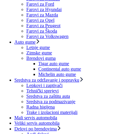
Farovi za Ford
Farovi za Hyundai
Farovi za Mazda
Farovi za Opel
Farovi za Peugeot
Farovi za Škoda
Farovi za Volkswagen
Auto gume
Letnje gume
Zimske gume
Brendovi guma
Tigar auto gume
Continental auto gume
Michelin auto gume
Sredstva za održavanje i popravku
Lepkovi i zaptivači
Tehnički sprejevi
Sredstva za zaštitu auta
Sredstva za podmazivanje
Radna higijena
Trake i izolacioni materijali
Mali servis automobila
Veliki servis automobila
Delovi po brendovima