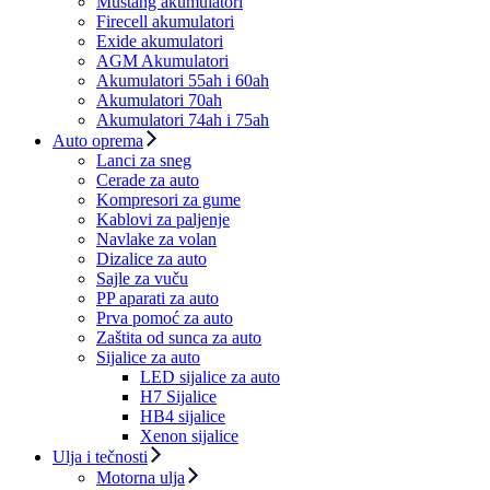
Mustang akumulatori
Firecell akumulatori
Exide akumulatori
AGM Akumulatori
Akumulatori 55ah i 60ah
Akumulatori 70ah
Akumulatori 74ah i 75ah
Auto oprema
Lanci za sneg
Cerade za auto
Kompresori za gume
Kablovi za paljenje
Navlake za volan
Dizalice za auto
Sajle za vuču
PP aparati za auto
Prva pomoć za auto
Zaštita od sunca za auto
Sijalice za auto
LED sijalice za auto
H7 Sijalice
HB4 sijalice
Xenon sijalice
Ulja i tečnosti
Motorna ulja