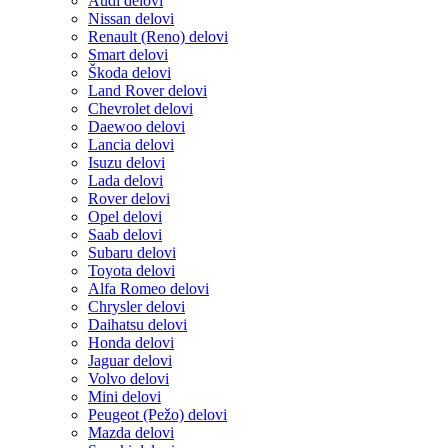
Audi delovi
Nissan delovi
Renault (Reno) delovi
Smart delovi
Škoda delovi
Land Rover delovi
Chevrolet delovi
Daewoo delovi
Lancia delovi
Isuzu delovi
Lada delovi
Rover delovi
Opel delovi
Saab delovi
Subaru delovi
Toyota delovi
Alfa Romeo delovi
Chrysler delovi
Daihatsu delovi
Honda delovi
Jaguar delovi
Volvo delovi
Mini delovi
Peugeot (Pežo) delovi
Mazda delovi