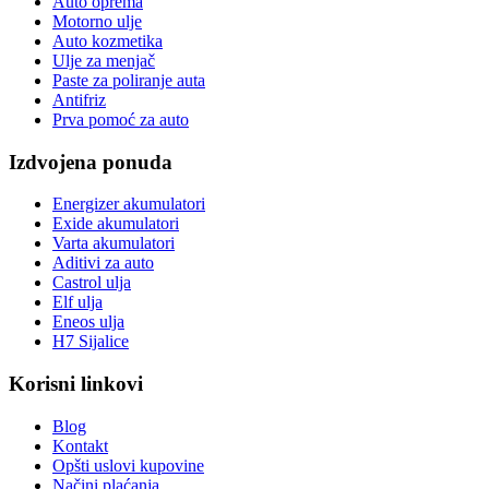
Auto oprema
Motorno ulje
Auto kozmetika
Ulje za menjač
Paste za poliranje auta
Antifriz
Prva pomoć za auto
Izdvojena ponuda
Energizer akumulatori
Exide akumulatori
Varta akumulatori
Aditivi za auto
Castrol ulja
Elf ulja
Eneos ulja
H7 Sijalice
Korisni linkovi
Blog
Kontakt
Opšti uslovi kupovine
Načini plaćanja