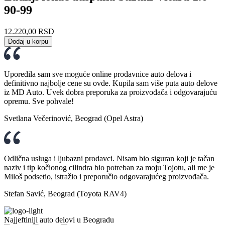
90-99
12.220,00
RSD
Dodaj u korpu
Uporedila sam sve moguće online prodavnice auto delova i
definitivno najbolje cene su ovde. Kupila sam više puta auto delove
iz MD Auto. Uvek dobra preporuka za proizvođača i odgovarajuću
opremu. Sve pohvale!
Svetlana Večerinović, Beograd (Opel Astra)
Odlična usluga i ljubazni prodavci. Nisam bio siguran koji je tačan
naziv i tip kočionog cilindra bio potreban za moju Tojotu, ali me je
Miloš podsetio, istražio i preporučio odgovarajućeg proizvođača.
Stefan Savić, Beograd (Toyota RAV4)
Najjeftiniji auto delovi u Beogradu