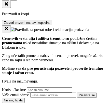
Proizvodi u korpi
Zatvori prozor i nastavi kupovinu
Cene svih vrsta ulja i aditiva trenutno su podložne čestim
promenama
usled nestabilne situacije na tržištu i dešavanja na
Bliskom istoku.
Zbog učestalih promena nabavnih cena, nije uvek moguće ažurirati
cene na sajtu u realnom vremenu.
Molimo vas da pre poručivanja pozovete i proverite trenutno
stanje i tačnu cenu.
Hvala na razumevanju.
Korisničko ime
Vaša email adresa
Prijavite se
Nisam, hvala