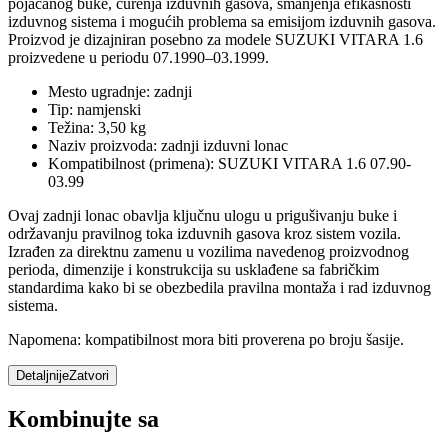
pojačanog buke, curenja izduvnih gasova, smanjenja efikasnosti
izduvnog sistema i mogućih problema sa emisijom izduvnih gasova.
Proizvod je dizajniran posebno za modele SUZUKI VITARA 1.6
proizvedene u periodu 07.1990–03.1999.
Mesto ugradnje: zadnji
Tip: namjenski
Težina: 3,50 kg
Naziv proizvoda: zadnji izduvni lonac
Kompatibilnost (primena): SUZUKI VITARA 1.6 07.90-
03.99
Ovaj zadnji lonac obavlja ključnu ulogu u prigušivanju buke i
održavanju pravilnog toka izduvnih gasova kroz sistem vozila.
Izrađen za direktnu zamenu u vozilima navedenog proizvodnog
perioda, dimenzije i konstrukcija su usklađene sa fabričkim
standardima kako bi se obezbedila pravilna montaža i rad izduvnog
sistema.
Napomena: kompatibilnost mora biti proverena po broju šasije.
Detaljnije
Zatvori
Kombinujte sa