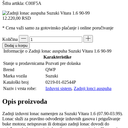
Šifra artikla:
C00F5A
12.220,00
RSD
* Cena važi samo za gotovinsko plaćanje i online poručivanje
Količina
Dodaj u korpu
Informacije o Zadnji lonac auspuha Suzuki Vitara 1.6 90-99
Karakteristike
Stanje u prodavnicama
Pozvati pre dolaska
Brend
QWP
Marka vozila
Suzuki
Kataloški broj
0219-01-02544P
Naziv i vrsta robe:
Izduvni sistem
,
Zadnji lonci auspuha
Opis proizvoda
Zadnji izduvni lonac namenjen za Suzuki Vitara 1.6 (07.90-03.99).
Lonac služi za pravilno odvođenje izduvnih gasova i prigušivanje
buke motora; neispravan ili dotrajao zadnji lonac dovodi do