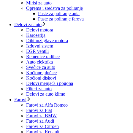
Mirisi za auto
Oprema i sredstva za poliranje
Paste za poliranje auta
Paste za poliranje farova
Delovi za auto
Delovi motora
Karoserija
Dihtunzi glave motora
Izduvni sistem
EGR ventili
Remenice radilice
Auto elektrika
Svećice za auto
Kočione pločice
Kočioni diskovi
Delovi menjača i pogona
Filteri za auto
Delovi za auto klime
Farovi
Farovi za Alfa Romeo
Farovi za Fiat
Farovi za BMW
Farovi za Audi
Farovi za Citroen
Farovi za Renault