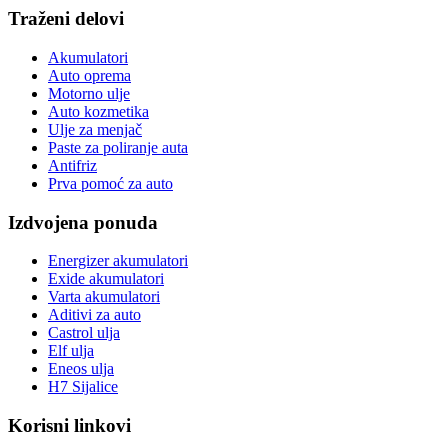
Traženi delovi
Akumulatori
Auto oprema
Motorno ulje
Auto kozmetika
Ulje za menjač
Paste za poliranje auta
Antifriz
Prva pomoć za auto
Izdvojena ponuda
Energizer akumulatori
Exide akumulatori
Varta akumulatori
Aditivi za auto
Castrol ulja
Elf ulja
Eneos ulja
H7 Sijalice
Korisni linkovi