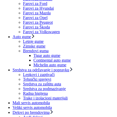
Farovi za Ford
Farovi za Hyundai
Farovi za Mazda
Farovi za Opel
Farovi za Peugeot
Farovi za Škoda
Farovi za Volkswagen
Auto gume
Letnje gume
Zimske gume
Brendovi guma
Tigar auto gume
Continental auto gume
Michelin auto gume
Sredstva za održavanje i popravku
Lepkovi i zaptivači
Tehnički sprejevi
Sredstva za zaštitu auta
Sredstva za podmazivanje
Radna higijena
Trake i izolacioni materijali
Mali servis automobila
Veliki servis automobila
Delovi po brendovima