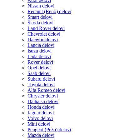
Audi delovi
Nissan delovi
Renault (Reno) delovi
Smart delovi
Škoda delovi
Land Rover delovi
Chevrolet delovi
Daewoo delovi
Lancia delovi
Isuzu delovi
Lada delovi
Rover delovi
Opel delovi
Saab delovi
Subaru delovi
Toyota delovi
Alfa Romeo delovi
Chrysler delovi
Daihatsu delovi
Honda delovi
Jaguar delovi
Volvo delovi
Mini delovi
Peugeot (Pežo) delovi
Mazda delovi