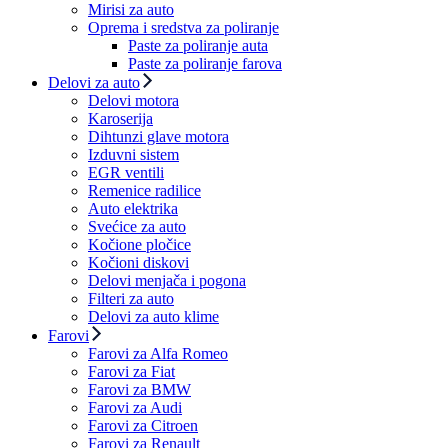
Mirisi za auto
Oprema i sredstva za poliranje
Paste za poliranje auta
Paste za poliranje farova
Delovi za auto
Delovi motora
Karoserija
Dihtunzi glave motora
Izduvni sistem
EGR ventili
Remenice radilice
Auto elektrika
Svećice za auto
Kočione pločice
Kočioni diskovi
Delovi menjača i pogona
Filteri za auto
Delovi za auto klime
Farovi
Farovi za Alfa Romeo
Farovi za Fiat
Farovi za BMW
Farovi za Audi
Farovi za Citroen
Farovi za Renault