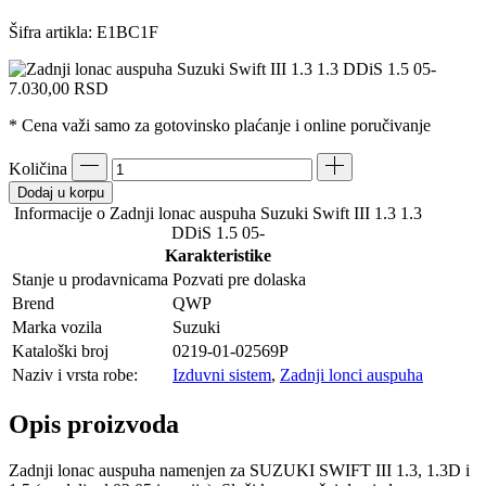
Šifra artikla:
E1BC1F
7.030,00
RSD
* Cena važi samo za gotovinsko plaćanje i online poručivanje
Količina
Dodaj u korpu
Informacije o Zadnji lonac auspuha Suzuki Swift III 1.3 1.3
DDiS 1.5 05-
Karakteristike
Stanje u prodavnicama
Pozvati pre dolaska
Brend
QWP
Marka vozila
Suzuki
Kataloški broj
0219-01-02569P
Naziv i vrsta robe:
Izduvni sistem
,
Zadnji lonci auspuha
Opis proizvoda
Zadnji lonac auspuha namenjen za SUZUKI SWIFT III 1.3, 1.3D i