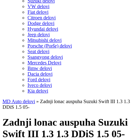
Suzuki delovi
VW delovi
Fiat delovi
Citroen delovi
Dodge delovi
Hyundai delovi
Jeep delovi
Mitsubishi delovi
Porsche (Porše) delovi
Seat delovi
Ssangyong delovi
Mercedes Delovi
Bmw delovi
Dacia delovi
Ford delovi
Iveco delovi
Kia delovi
MD Auto delovi
»
Zadnji lonac auspuha Suzuki Swift III 1.3 1.3
DDiS 1.5 05-
Zadnji lonac auspuha Suzuki
Swift III 1.3 1.3 DDiS 1.5 05-