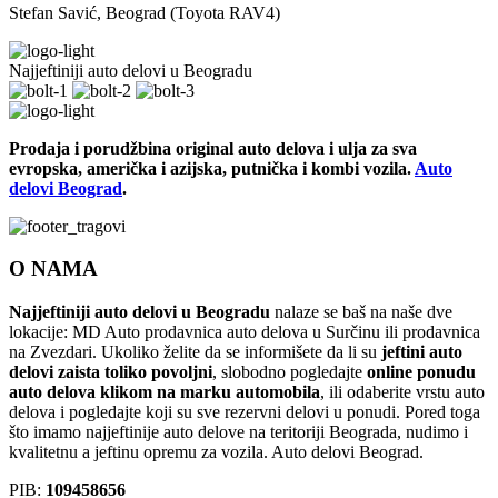
Stefan Savić, Beograd (Toyota RAV4)
Najjeftiniji auto delovi u Beogradu
Prodaja i porudžbina original auto delova i ulja za sva
evropska, američka i azijska, putnička i kombi vozila.
Auto
delovi Beograd
.
O NAMA
Najjeftiniji auto delovi u Beogradu
nalaze se baš na naše dve
lokacije: MD Auto prodavnica auto delova u Surčinu ili prodavnica
na Zvezdari. Ukoliko želite da se informišete da li su
jeftini auto
delovi zaista toliko povoljni
, slobodno pogledajte
online ponudu
auto delova klikom na marku automobila
, ili odaberite vrstu auto
delova i pogledajte koji su sve rezervni delovi u ponudi. Pored toga
što imamo najjeftinije auto delove na teritoriji Beograda, nudimo i
kvalitetnu a jeftinu opremu za vozila. Auto delovi Beograd.
PIB:
109458656