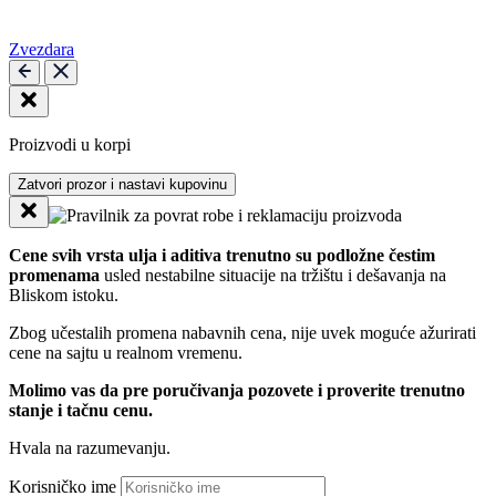
Zvezdara
Proizvodi u korpi
Zatvori prozor i nastavi kupovinu
Cene svih vrsta ulja i aditiva trenutno su podložne čestim
promenama
usled nestabilne situacije na tržištu i dešavanja na
Bliskom istoku.
Zbog učestalih promena nabavnih cena, nije uvek moguće ažurirati
cene na sajtu u realnom vremenu.
Molimo vas da pre poručivanja pozovete i proverite trenutno
stanje i tačnu cenu.
Hvala na razumevanju.
Korisničko ime