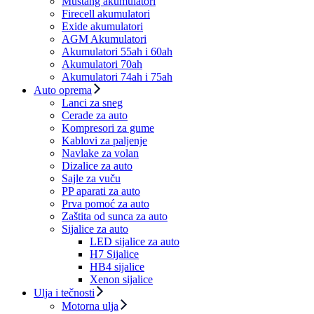
Mustang akumulatori
Firecell akumulatori
Exide akumulatori
AGM Akumulatori
Akumulatori 55ah i 60ah
Akumulatori 70ah
Akumulatori 74ah i 75ah
Auto oprema
Lanci za sneg
Cerade za auto
Kompresori za gume
Kablovi za paljenje
Navlake za volan
Dizalice za auto
Sajle za vuču
PP aparati za auto
Prva pomoć za auto
Zaštita od sunca za auto
Sijalice za auto
LED sijalice za auto
H7 Sijalice
HB4 sijalice
Xenon sijalice
Ulja i tečnosti
Motorna ulja