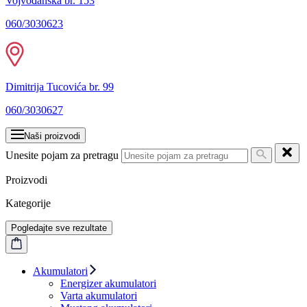
Vojvođanska br. 153
060/3030623
Dimitrija Tucovića br. 99
060/3030627
Naši proizvodi
Unesite pojam za pretragu
Proizvodi
Kategorije
Pogledajte sve rezultate
Akumulatori
Energizer akumulatori
Varta akumulatori