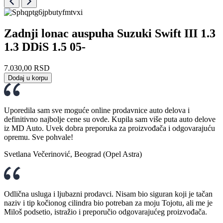
Zadnji lonac auspuha Suzuki Swift III 1.3
1.3 DDiS 1.5 05-
7.030,00
RSD
Dodaj u korpu
Uporedila sam sve moguće online prodavnice auto delova i
definitivno najbolje cene su ovde. Kupila sam više puta auto delove
iz MD Auto. Uvek dobra preporuka za proizvođača i odgovarajuću
opremu. Sve pohvale!
Svetlana Večerinović, Beograd (Opel Astra)
Odlična usluga i ljubazni prodavci. Nisam bio siguran koji je tačan
naziv i tip kočionog cilindra bio potreban za moju Tojotu, ali me je
Miloš podsetio, istražio i preporučio odgovarajućeg proizvođača.