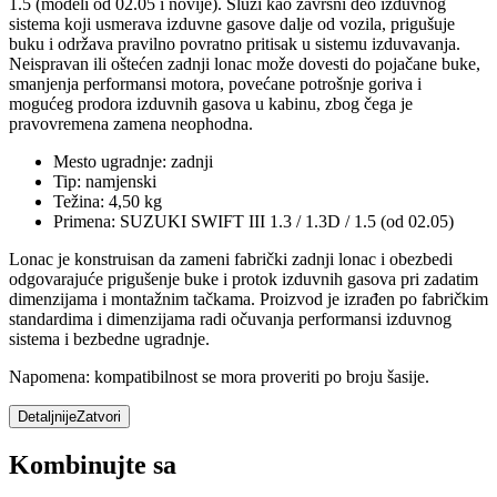
1.5 (modeli od 02.05 i novije). Služi kao završni deo izduvnog
sistema koji usmerava izduvne gasove dalje od vozila, prigušuje
buku i održava pravilno povratno pritisak u sistemu izduvavanja.
Neispravan ili oštećen zadnji lonac može dovesti do pojačane buke,
smanjenja performansi motora, povećane potrošnje goriva i
mogućeg prodora izduvnih gasova u kabinu, zbog čega je
pravovremena zamena neophodna.
Mesto ugradnje: zadnji
Tip: namjenski
Težina: 4,50 kg
Primena: SUZUKI SWIFT III 1.3 / 1.3D / 1.5 (od 02.05)
Lonac je konstruisan da zameni fabrički zadnji lonac i obezbedi
odgovarajuće prigušenje buke i protok izduvnih gasova pri zadatim
dimenzijama i montažnim tačkama. Proizvod je izrađen po fabričkim
standardima i dimenzijama radi očuvanja performansi izduvnog
sistema i bezbedne ugradnje.
Napomena: kompatibilnost se mora proveriti po broju šasije.
Detaljnije
Zatvori
Kombinujte sa