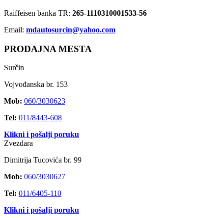
Raiffeisen banka TR:
265-1110310001533-56
Email:
mdautosurcin@yahoo.com
PRODAJNA MESTA
Surčin
Vojvođanska br. 153
Mob:
060/3030623
Tel:
011/8443-608
Klikni i pošalji poruku
Zvezdara
Dimitrija Tucovića br. 99
Mob:
060/3030627
Tel:
011/6405-110
Klikni i pošalji poruku