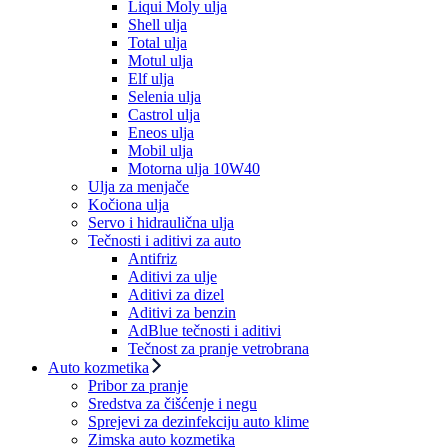
Liqui Moly ulja
Shell ulja
Total ulja
Motul ulja
Elf ulja
Selenia ulja
Castrol ulja
Eneos ulja
Mobil ulja
Motorna ulja 10W40
Ulja za menjače
Kočiona ulja
Servo i hidraulična ulja
Tečnosti i aditivi za auto
Antifriz
Aditivi za ulje
Aditivi za dizel
Aditivi za benzin
AdBlue tečnosti i aditivi
Tečnost za pranje vetrobrana
Auto kozmetika
Pribor za pranje
Sredstva za čišćenje i negu
Sprejevi za dezinfekciju auto klime
Zimska auto kozmetika