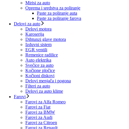
Mirisi za auto
Oprema i sredstva za poliranje
Paste za poliranje auta
Paste za poliranje farova
Delovi za auto
Delovi motora
Karoserija
Dihtunzi glave motora
Izduvni sistem
EGR ventili
Remenice radilice
Auto elektrika
Svećice za auto
Kočione pločice
Kočioni diskovi
Delovi menjača i pogona
Filteri za auto
Delovi za auto klime
Farovi
Farovi za Alfa Romeo
Farovi za Fiat
Farovi za BMW
Farovi za Audi
Farovi za Citroen
Farovi za Renault