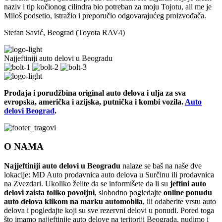
naziv i tip kočionog cilindra bio potreban za moju Tojotu, ali me je
Miloš podsetio, istražio i preporučio odgovarajućeg proizvođača.
Stefan Savić, Beograd (Toyota RAV4)
Najjeftiniji auto delovi u Beogradu
Prodaja i porudžbina original auto delova i ulja za sva
evropska, američka i azijska, putnička i kombi vozila.
Auto
delovi Beograd
.
O NAMA
Najjeftiniji auto delovi u Beogradu
nalaze se baš na naše dve
lokacije: MD Auto prodavnica auto delova u Surčinu ili prodavnica
na Zvezdari. Ukoliko želite da se informišete da li su
jeftini auto
delovi zaista toliko povoljni
, slobodno pogledajte
online ponudu
auto delova klikom na marku automobila
, ili odaberite vrstu auto
delova i pogledajte koji su sve rezervni delovi u ponudi. Pored toga
što imamo najjeftinije auto delove na teritoriji Beograda, nudimo i