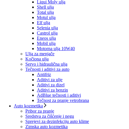
Liqui Moly ulja
Shell ulja
Total ulja
Motul ulja
Elf ulja
Selenia ulja
Castrol ulja
Eneos ulja
Mobil ulja
Motorna ulja 10W40
Ulja za menjače
Kočiona ulja
Servo i hidraulična ulja
Tečnosti i aditivi za auto
Antifriz
Aditivi za ulje
Aditivi za dizel
Aditivi za benzin
AdBlue tečnosti i aditivi
Tečnost za pranje vetrobrana
Auto kozmetika
Pribor za pranje
Sredstva za čišćenje i negu
Sprejevi za dezinfekciju auto klime
Zimska auto kozmetika