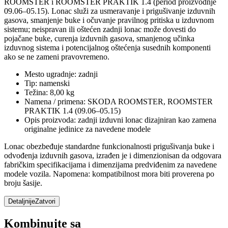
ROOMSTER i ROOMSTER PRAKTIK 1.4 (period proizvodnje
09.06–05.15). Lonac služi za usmeravanje i prigušivanje izduvnih
gasova, smanjenje buke i očuvanje pravilnog pritiska u izduvnom
sistemu; neispravan ili oštećen zadnji lonac može dovesti do
pojačane buke, curenja izduvnih gasova, smanjenog učinka
izduvnog sistema i potencijalnog oštećenja susednih komponenti
ako se ne zameni pravovremeno.
Mesto ugradnje: zadnji
Tip: namenski
Težina: 8,00 kg
Namena / primena: SKODA ROOMSTER, ROOMSTER
PRAKTIK 1.4 (09.06–05.15)
Opis proizvoda: zadnji izduvni lonac dizajniran kao zamena
originalne jedinice za navedene modele
Lonac obezbeđuje standardne funkcionalnosti prigušivanja buke i
odvođenja izduvnih gasova, izrađen je i dimenzionisan da odgovara
fabričkim specifikacijama i dimenzijama predviđenim za navedene
modele vozila. Napomena: kompatibilnost mora biti proverena po
broju šasije.
Detaljnije
Zatvori
Kombinujte sa