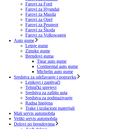
Farovi za Ford
Farovi za Hyundai
Farovi za Mazda
Farovi za Opel
Farovi za Peugeot
Farovi za Škoda
Farovi za Volkswagen
Auto gume
Letnje gume
Zimske gume
Brendovi guma
Tigar auto gume
Continental auto gume
Michelin auto gume
Sredstva za održavanje i popravku
Lepkovi i zaptivači
Tehnički sprejevi
Sredstva za zaštitu auta
Sredstva za podmazivanje
Radna higijena
Trake i izolacioni materijali
Mali servis automobila
Veliki servis automobila
Delovi po brendovima