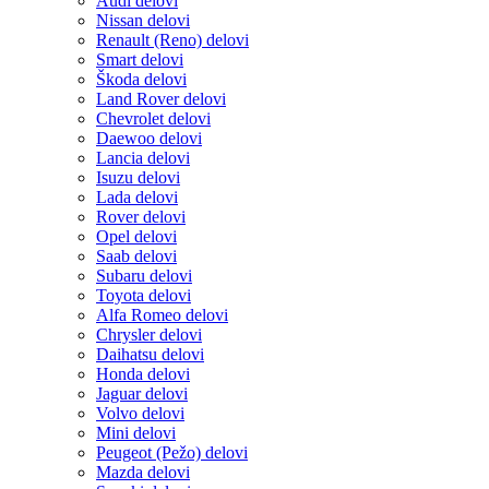
Audi delovi
Nissan delovi
Renault (Reno) delovi
Smart delovi
Škoda delovi
Land Rover delovi
Chevrolet delovi
Daewoo delovi
Lancia delovi
Isuzu delovi
Lada delovi
Rover delovi
Opel delovi
Saab delovi
Subaru delovi
Toyota delovi
Alfa Romeo delovi
Chrysler delovi
Daihatsu delovi
Honda delovi
Jaguar delovi
Volvo delovi
Mini delovi
Peugeot (Pežo) delovi
Mazda delovi