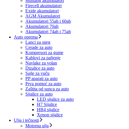
Mustang akumulatori
Firecell akumulatori
Exide akumulatori
AGM Akumulatori
Akumulatori 55ah i 60ah
Akumulatori 70ah
Akumulatori 74ah i 75ah
Auto oprema
Lanci za sneg
Cerade za auto
Kompresori za gume
Kablovi za paljenje
Navlake za volan
Dizalice za auto
Sajle za vuču
PP aparati za auto
Prva pomoć za auto
Zaštita od sunca za auto
Sijalice za auto
LED sijalice za auto
H7 Sijalice
HB4 sijalice
Xenon sijalice
Ulja i tečnosti
Motorna ulja