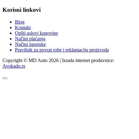
Korisni linkovi
Blog
Kontakt
Opšti uslovi kupovine
Načini plaćanja
Načini isporuke
Pravilnik za povrat robe i reklamaciju proizvoda
Copyright © MD Auto 2026 | Izrada internet prodavnice:
Avokado.rs