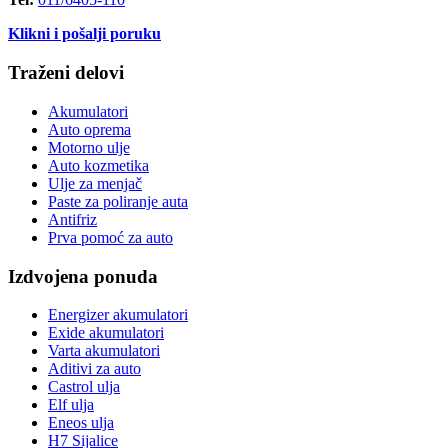
Klikni i pošalji poruku
Traženi delovi
Akumulatori
Auto oprema
Motorno ulje
Auto kozmetika
Ulje za menjač
Paste za poliranje auta
Antifriz
Prva pomoć za auto
Izdvojena ponuda
Energizer akumulatori
Exide akumulatori
Varta akumulatori
Aditivi za auto
Castrol ulja
Elf ulja
Eneos ulja
H7 Sijalice