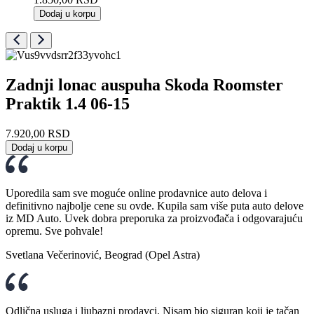
Dodaj u korpu
Zadnji lonac auspuha Skoda Roomster
Praktik 1.4 06-15
7.920,00
RSD
Dodaj u korpu
Uporedila sam sve moguće online prodavnice auto delova i
definitivno najbolje cene su ovde. Kupila sam više puta auto delove
iz MD Auto. Uvek dobra preporuka za proizvođača i odgovarajuću
opremu. Sve pohvale!
Svetlana Večerinović, Beograd (Opel Astra)
Odlična usluga i ljubazni prodavci. Nisam bio siguran koji je tačan