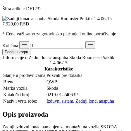
Šifra artikla:
DF1232
7.920,00
RSD
* Cena važi samo za gotovinsko plaćanje i online poručivanje
Količina
Dodaj u korpu
Informacije o Zadnji lonac auspuha Skoda Roomster Praktik
1.4 06-15
Karakteristike
Stanje u prodavnicama
Pozvati pre dolaska
Brend
QWP
Marka vozila
Skoda
Kataloški broj
0219-01-24063P
Naziv i vrsta robe:
Izduvni sistem
,
Zadnji lonci auspuha
Opis proizvoda
Zadnji izduvni lonac namenjen za montažu na vozila SKODA