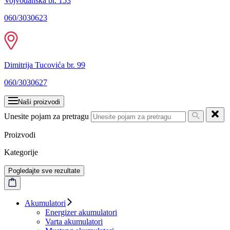
Vojvođanska br. 153
060/3030623
Dimitrija Tucovića br. 99
060/3030627
Naši proizvodi
Unesite pojam za pretragu
Proizvodi
Kategorije
Pogledajte sve rezultate
Akumulatori
Energizer akumulatori
Varta akumulatori