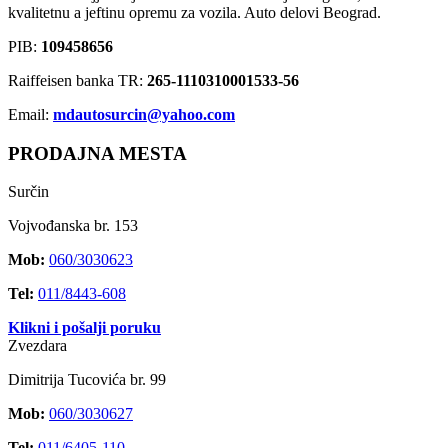
kvalitetnu a jeftinu opremu za vozila. Auto delovi Beograd.
PIB:
109458656
Raiffeisen banka TR:
265-1110310001533-56
Email:
mdautosurcin@yahoo.com
PRODAJNA MESTA
Surčin
Vojvođanska br. 153
Mob:
060/3030623
Tel:
011/8443-608
Klikni i pošalji poruku
Zvezdara
Dimitrija Tucovića br. 99
Mob:
060/3030627
Tel:
011/6405-110