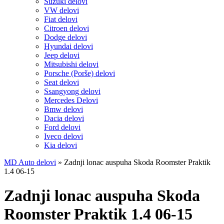
Suzuki delovi
VW delovi
Fiat delovi
Citroen delovi
Dodge delovi
Hyundai delovi
Jeep delovi
Mitsubishi delovi
Porsche (Porše) delovi
Seat delovi
Ssangyong delovi
Mercedes Delovi
Bmw delovi
Dacia delovi
Ford delovi
Iveco delovi
Kia delovi
MD Auto delovi
»
Zadnji lonac auspuha Skoda Roomster Praktik
1.4 06-15
Zadnji lonac auspuha Skoda
Roomster Praktik 1.4 06-15