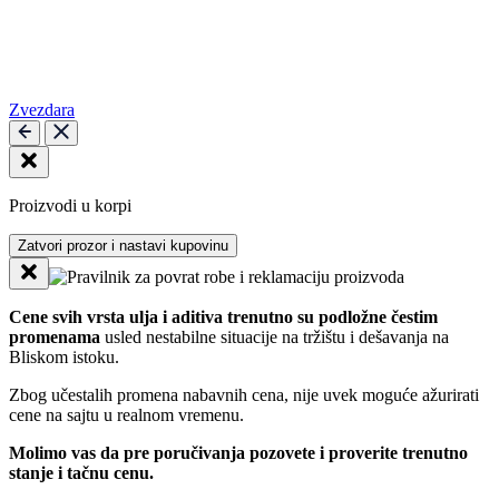
Zvezdara
Proizvodi u korpi
Zatvori prozor i nastavi kupovinu
Cene svih vrsta ulja i aditiva trenutno su podložne čestim
promenama
usled nestabilne situacije na tržištu i dešavanja na
Bliskom istoku.
Zbog učestalih promena nabavnih cena, nije uvek moguće ažurirati
cene na sajtu u realnom vremenu.
Molimo vas da pre poručivanja pozovete i proverite trenutno
stanje i tačnu cenu.