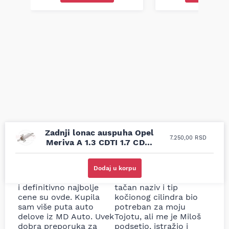
Zadnji lonac auspuha Opel
7.250,00
RSD
Meriva A 1.3 CDTI 1.7 CDTI
03-10
Uporedila sam sve
Odlična usluga i
moguće online
ljubazni prodavci.
Dodaj u korpu
prodavnice auto delova
Nisam bio siguran koji je
i definitivno najbolje
tačan naziv i tip
cene su ovde. Kupila
kočionog cilindra bio
sam više puta auto
potreban za moju
delove iz MD Auto. Uvek
Tojotu, ali me je Miloš
dobra preporuka za
podsetio, istražio i