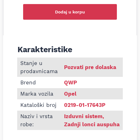
Dodaj u korpu
Karakteristike
Informacije o Zadnji lonac auspuha Opel Meriva A 1
Stanje u
Pozvati pre dolaska
prodavnicama
Brend
QWP
Marka vozila
Opel
Kataloški broj
0219-01-17643P
Naziv i vrsta
Izduvni sistem
,
robe:
Zadnji lonci auspuha