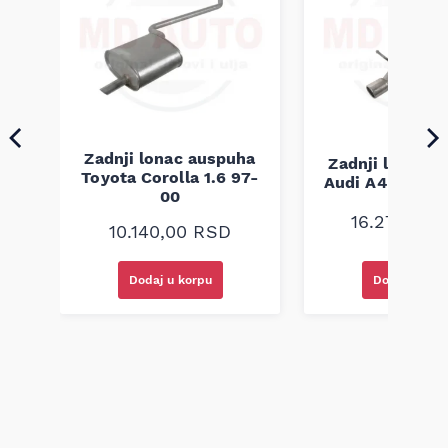
odgovaraju fabričkim zahtevima navedene izvedbe vozila.
Napomena: kompatibilnost mora se obavezno proveriti po
broju šasije.
ha
Zadnji lonac auspuha
Zadnji lonac 
1-
Toyota Corolla 1.6 97-
Audi A4 B6 1.8
00
16.270,00
10.140,00
RSD
Dodaj u korpu
Dodaj u kor