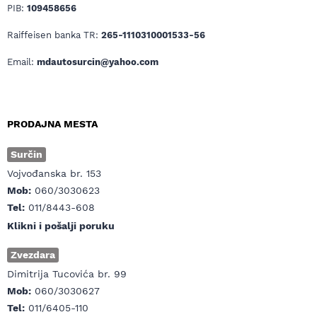
PIB:
109458656
Raiffeisen banka TR:
265-1110310001533-56
Email:
mdautosurcin@yahoo.com
PRODAJNA MESTA
Surčin
Vojvođanska br. 153
Mob:
060/3030623
Tel:
011/8443-608
Klikni i pošalji poruku
Zvezdara
Dimitrija Tucovića br. 99
Mob:
060/3030627
Tel:
011/6405-110