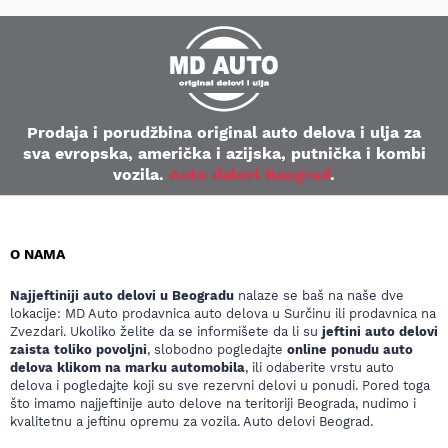
Prodaja i porudžbina original auto delova i ulja za
sva evropska, američka i azijska, putnička i kombi
vozila.
Auto delovi Beograd
.
O NAMA
Najjeftiniji auto delovi u Beogradu
nalaze se baš na naše dve
lokacije: MD Auto prodavnica auto delova u Surčinu ili prodavnica na
Zvezdari. Ukoliko želite da se informišete da li su
jeftini auto delovi
zaista toliko povoljni
, slobodno pogledajte
online ponudu auto
delova klikom na marku automobila
, ili odaberite vrstu auto
delova i pogledajte koji su sve rezervni delovi u ponudi. Pored toga
što imamo najjeftinije auto delove na teritoriji Beograda, nudimo i
kvalitetnu a jeftinu opremu za vozila. Auto delovi Beograd.