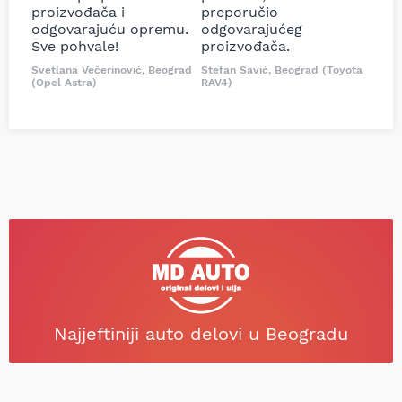
proizvođača i
preporučio
odgovarajuću opremu.
odgovarajućeg
Sve pohvale!
proizvođača.
Svetlana Večerinović, Beograd
Stefan Savić, Beograd (Toyota
(Opel Astra)
RAV4)
Najjeftiniji auto delovi u Beogradu