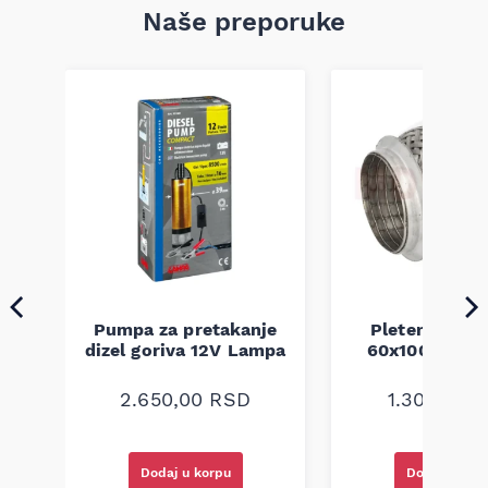
Naše preporuke
Pumpa za pretakanje
Pletenica au
a
dizel goriva 12V Lampa
60x100 unive
2.650,00
RSD
1.300,00
R
Dodaj u korpu
Dodaj u kor