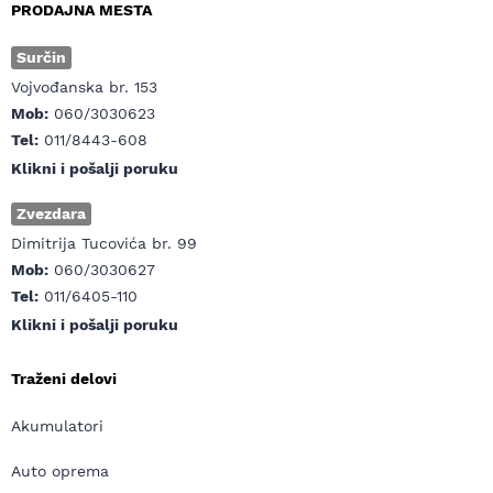
PRODAJNA MESTA
Surčin
Vojvođanska br. 153
Mob:
060/3030623
Tel:
011/8443-608
Klikni i pošalji poruku
Zvezdara
Dimitrija Tucovića br. 99
Mob:
060/3030627
Tel:
011/6405-110
Klikni i pošalji poruku
Traženi delovi
Akumulatori
Auto oprema