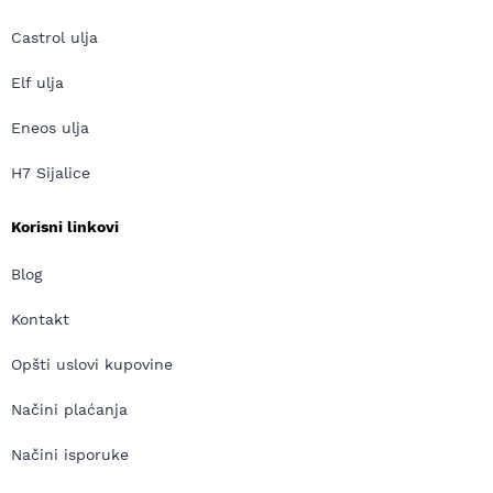
Castrol ulja
Elf ulja
Eneos ulja
H7 Sijalice
Korisni linkovi
Blog
Kontakt
Opšti uslovi kupovine
Načini plaćanja
Načini isporuke