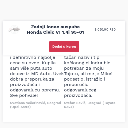
Zadnji lonac auspuha
9.030,00
RSD
Honda Civic VI 1.4i 95-01
Uporedila sam sve
Odlična usluga i
moguće online
ljubazni prodavci.
Dodaj u korpu
prodavnice auto delova
Nisam bio siguran koji je
i definitivno najbolje
tačan naziv i tip
cene su ovde. Kupila
kočionog cilindra bio
sam više puta auto
potreban za moju
delove iz MD Auto. Uvek
Tojotu, ali me je Miloš
dobra preporuka za
podsetio, istražio i
proizvođača i
preporučio
odgovarajuću opremu.
odgovarajućeg
Sve pohvale!
proizvođača.
Svetlana Večerinović, Beograd
Stefan Savić, Beograd (Toyota
(Opel Astra)
RAV4)