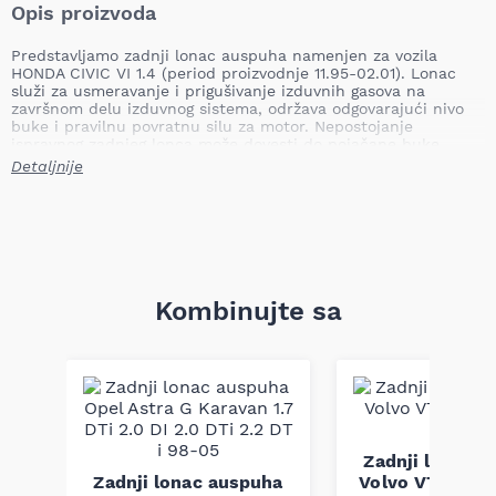
Opis proizvoda
Predstavljamo zadnji lonac auspuha namenjen za vozila
HONDA CIVIC VI 1.4 (period proizvodnje 11.95-02.01). Lonac
služi za usmeravanje i prigušivanje izduvnih gasova na
završnom delu izduvnog sistema, održava odgovarajući nivo
buke i pravilnu povratnu silu za motor. Nepostojanje
ispravnog zadnjeg lonca može dovesti do pojačane buke,
curenja izduvnih gasova, smanjenja efikasnosti motora i
Detaljnije
povećane emisije štetnih gasova, što može uzrokovati
dodatna oštećenja izduvnog sistema.
Mesto ugradnje: zadnji
Tip: namjenski
Težina: 6,94 kg
Primena: HONDA CIVIC VI 1.4 11.95-02.01
Kombinujte sa
Lonac je dizajniran da obezbedi funkcionalnu zamenu
originalnom delu, sa konstrukcijom i dimenzijama
prilagođenim zadnjem delu izduvnog sistema vozila. Proizvod
je izrađen prema fabričkim standardima i dimenzijama, što
omogućava pravilnu montažu i rad izduvnog sistema.
Napomena: kompatibilnost proizvoda obavezno proverite po
broju šasije.
Zadnji lonac 
ha
Zadnji lonac auspuha
Volvo V70 II 2.
t