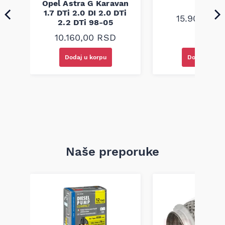
Opel Astra G Karavan
0
1.7 DTi 2.0 DI 2.0 DTi
15.900,00
2.2 DTi 98-05
10.160,00
RSD
Dodaj u korpu
Dodaj u kor
Naše preporuke