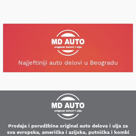
Najjeftiniji auto delovi u Beogradu
Prodaja i porudžbina original auto delova i ulja za
sva evropska, američka i azijska, putnička i kombi