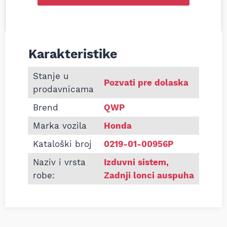
Karakteristike
Informacije o Zadnji lonac auspuha Honda Civic VI 
Stanje u
Pozvati pre dolaska
prodavnicama
Brend
QWP
Marka vozila
Honda
Kataloški broj
0219-01-00956P
Naziv i vrsta
Izduvni sistem
,
robe:
Zadnji lonci auspuha