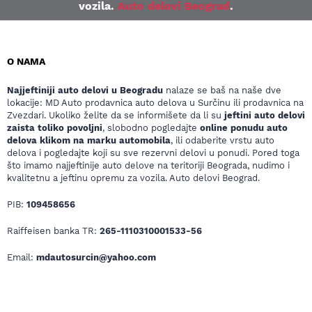
vozila.
Auto delovi Beograd
.
O NAMA
Najjeftiniji auto delovi u Beogradu
nalaze se baš na naše dve
lokacije: MD Auto prodavnica auto delova u Surčinu ili prodavnica na
Zvezdari. Ukoliko želite da se informišete da li su
jeftini auto delovi
zaista toliko povoljni
, slobodno pogledajte
online ponudu auto
delova klikom na marku automobila
, ili odaberite vrstu auto
delova i pogledajte koji su sve rezervni delovi u ponudi. Pored toga
što imamo najjeftinije auto delove na teritoriji Beograda, nudimo i
kvalitetnu a jeftinu opremu za vozila. Auto delovi Beograd.
PIB:
109458656
Raiffeisen banka TR:
265-1110310001533-56
Email:
mdautosurcin@yahoo.com