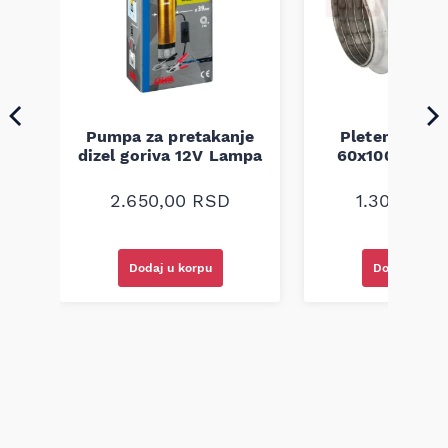
Pumpa za pretakanje
Pletenica au
a
dizel goriva 12V Lampa
60x100 unive
2.650,00
RSD
1.300,00
R
Dodaj u korpu
Dodaj u kor