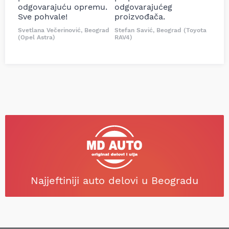
odgovarajuću opremu.
odgovarajućeg
Sve pohvale!
proizvođača.
Svetlana Večerinović, Beograd
Stefan Savić, Beograd (Toyota
(Opel Astra)
RAV4)
Najjeftiniji auto delovi u Beogradu