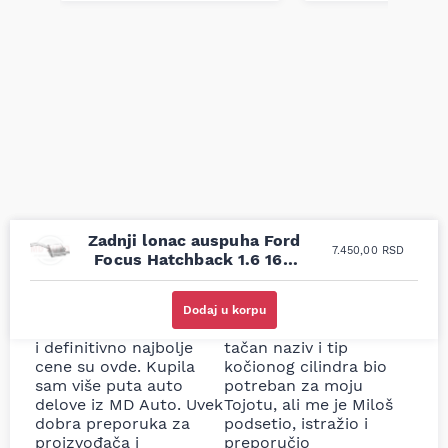
Zadnji lonac auspuha Ford
7.450,00
RSD
Focus Hatchback 1.6 16V
98-02
Uporedila sam sve
Odlična usluga i
moguće online
ljubazni prodavci.
Dodaj u korpu
prodavnice auto delova
Nisam bio siguran koji je
i definitivno najbolje
tačan naziv i tip
cene su ovde. Kupila
kočionog cilindra bio
sam više puta auto
potreban za moju
delove iz MD Auto. Uvek
Tojotu, ali me je Miloš
dobra preporuka za
podsetio, istražio i
proizvođača i
preporučio