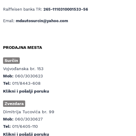
Raiffeisen banka TR:
265-1110310001533-56
Email:
mdautosurcin@yahoo.com
PRODAJNA MESTA
Surčin
Vojvođanska br. 153
Mob:
060/3030623
Tel:
011/8443-608
Klikni i pošalji poruku
Zvezdara
Dimitrija Tucovića br. 99
Mob:
060/3030627
Tel:
011/6405-110
Klikni i pošalji poruku