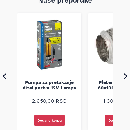
Naše preporuke
Pumpa za pretakanje
Pletenica au
a
dizel goriva 12V Lampa
60x100 unive
2.650,00
RSD
1.300,00
R
Dodaj u korpu
Dodaj u kor