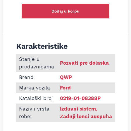
Dodaj u korpu
Karakteristike
Informacije o Zadnji lonac auspuha Ford Focus Ha
Stanje u
Pozvati pre dolaska
prodavnicama
Brend
QWP
Marka vozila
Ford
Kataloški broj
0219-01-08388P
Naziv i vrsta
Izduvni sistem
,
robe:
Zadnji lonci auspuha