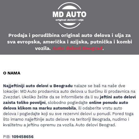
Prodaja i porudžbina original auto delova i ulja za
sva evropska, američka i azijska, putnička i kombi
vozila.
Auto delovi Beograd
.
O NAMA
Najjeftiniji auto delovi u Beogradu
nalaze se baš na naše dve
lokacije: MD Auto prodavnica auto delova u Surčinu ili prodavnica na
Zvezdari. Ukoliko želite da se informišete da li su
jeftini auto delovi
zaista toliko povoljni
, slobodno pogledajte
online ponudu auto
delova klikom na marku automobila
, ili odaberite vrstu auto
delova i pogledajte koji su sve rezervni delovi u ponudi. Pored toga
što imamo najjeftinije auto delove na teritoriji Beograda, nudimo i
kvalitetnu a jeftinu opremu za vozila. Auto delovi Beograd.
PIB:
109458656