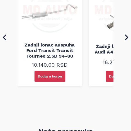
Napomena: kompatibilnost obavezno proverite po broju
šasije.
ha
Zadnji lonac auspuha
Zadnji lonac 
TDI
Ford Transit Transit
Audi A4 B6 1.8
Tourneo 2.5D 94-00
16.270,00
10.140,00
RSD
Dodaj u korpu
Dodaj u kor