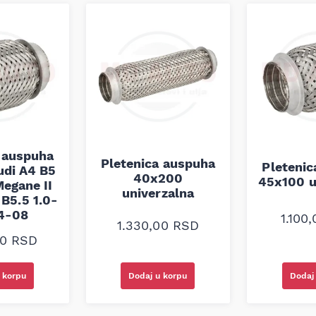
 auspuha
Pletenica auspuha
Pleteni
udi A4 B5
40x200
45x100 u
egane II
univerzalna
B5.5 1.0-
94-08
1.100
1.330,00
RSD
00
RSD
 korpu
Dodaj u korpu
Dodaj