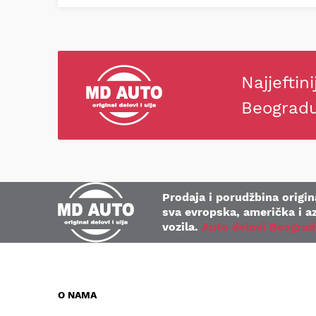
Najjeftini
Beograd
Prodaja i porudžbina origina
sva evropska, američka i az
vozila.
Auto delovi Beograd
O NAMA