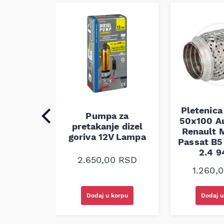
Pletenica
auspuha
Pumpa za
50x100 A
30
pretakanje dizel
Renault M
alna
goriva 12V Lampa
Passat B5 
2.4 
0
RSD
2.650,00
RSD
1.260,
korpu
Dodaj u korpu
Dodaj u