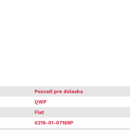
Siena
Pozvati pre dolaska
QWP
Fiat
0219-01-07169P