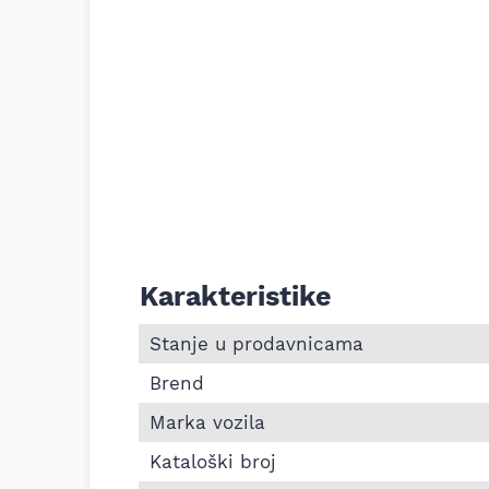
Karakteristike
Informacije o Zadnji lonac auspuha Fiat 
Stanje u prodavnicama
Brend
Marka vozila
Kataloški broj