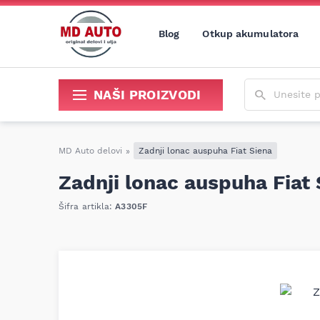
Blog
Otkup akumulatora
Unesite poja
NAŠI PROIZVODI
Sredstva za održavanje i popravku
MD Auto delovi
»
Zadnji lonac auspuha Fiat Siena
Zadnji lonac auspuha Fiat 
Šifra artikla:
A3305F