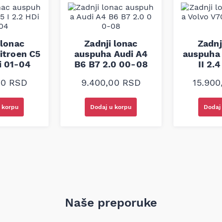
 po broju šasije.
 lonac
Zadnji lonac
Zadnj
itroen C5
auspuha Audi A4
auspuha 
i 01-04
B6 B7 2.0 00-08
II 2.
00
RSD
9.400,00
RSD
15.90
 korpu
Dodaj u korpu
Dodaj
Naše preporuke