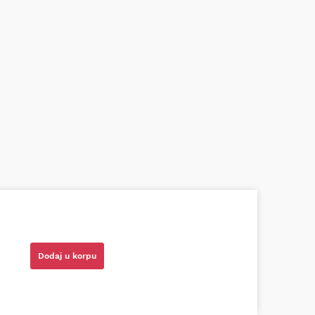
azni prodavci. Nisam bio siguran koji je
ionog cilindra bio potreban za moju Tojotu,
tio, istražio i preporučio odgovarajućeg
Dodaj u korpu
ota RAV4)