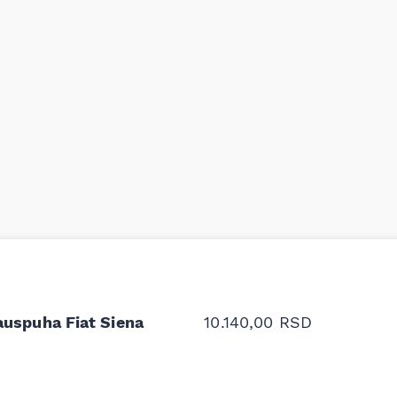
odavnice auto delova i
Odlična usluga i ljub
upila sam više puta auto
tačan naziv i tip koč
oruka za proizvođača i
ali me je Miloš podse
proizvođača.
auspuha Fiat Siena
10.140,00
RSD
Stefan Savić, Beograd (Toy