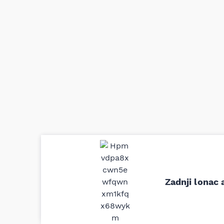
Uporedila sam sve moguće online pr
definitivno najbolje cene su ovde. K
delove iz MD Auto. Uvek dobra prep
odgovarajuću opremu. Sve pohvale!
Zadnji lonac 
Svetlana Večerinović, Beograd (Opel Astra)