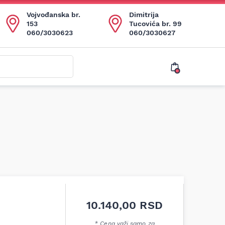
Vojvođanska br.
Dimitrija
153
Tucovića br. 99
060/3030623
060/3030627
10.140,00
RSD
* Cena važi samo za