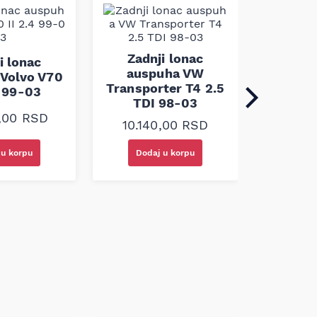
Zadn
auspuha
Zadnji lonac
i lonac
I 2.2
auspuha VW
Volvo V70
Transporter T4 2.5
4 99-03
TDI 98-03
9.40
0,00
RSD
10.140,00
RSD
 u korpu
Dodaj u korpu
Doda