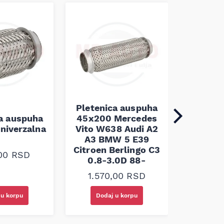
Pletenica auspuha
ca auspuha
45x200 Mercedes
Pleten
niverzalna
Vito W638 Audi A2
60x100 
A3 BMW 5 E39
Citroen Berlingo C3
,00
RSD
1.30
0.8-3.0D 88-
1.570,00
RSD
 u korpu
Dodaj u korpu
Doda