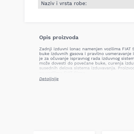
Naziv i vrsta robe:
Opis proizvoda
Zadnji izduvni lonac namenjen vozilima FIAT S
buke izduvnih gasova i pravilno usmeravanje
je za očuvanje ispravnog rada izduvnog sis
može dovesti do povećane buke, curenja izduv
susednih delova sistema izduvavanja. Proizvo
na vozilima FIAT Siena.
Detaljnije
Mesto ugradnje: Zadnji
Tip: namjenski
Težina: 9,50 kg
Naziv proizvoda: Zadnji izduvni lonac
Informacije o primeni: FIAT Siena
Lonac je dizajniran da zameni fabrički ugrađ
dimenzija i funkcionalnosti, obezbeđujući odg
izduvnih gasova. Proizvod je izrađen i kalibri
fabričkim standardima i dimenzijama vozila.