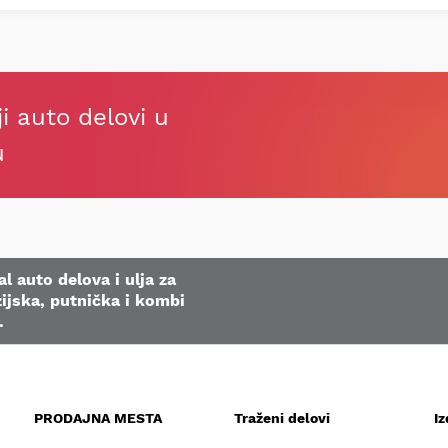
ji auto delovi u
u
l auto delova i ulja za
ijska, putnička i kombi
.
PRODAJNA MESTA
Traženi delovi
I