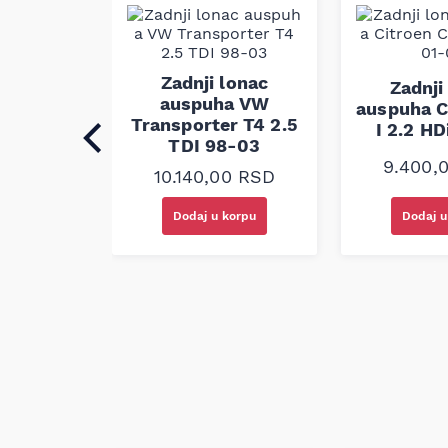
Napomena: kompatibilnost mora biti proverena
Zadnji lonac
lonac
Zadnji
auspuha VW
olvo V70
auspuha C
Transporter T4 2.5
99-03
I 2.2 HD
TDI 98-03
00
RSD
9.400,
10.140,00
RSD
korpu
Dodaj u korpu
Dodaj u