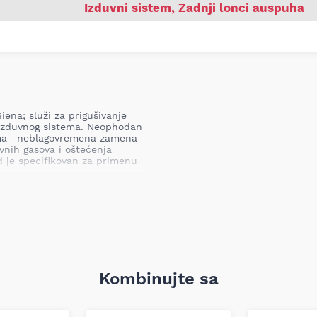
Izduvni sistem
,
Zadnji lonci auspuha
iena; služi za prigušivanje
 izduvnog sistema. Neophodan
tema—neblagovremena zamena
nih gasova i oštećenja
d je specifikovan za primenu
eni zadnji lonac bez izmene
ovarajuće prigušenje i protok
Kombinujte sa
san tako da odgovara