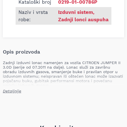
Kataloški broj
0219-01-00786P
Naziv i vrsta
Izduvni sistem
,
robe:
Zadnji lonci auspuha
Opis proizvoda
Zadnji izduvni lonac namenjen za vozila CITROEN JUMPER II
3.0D (serije od 07.2011 na dalje). Lonac služi za završnu
obradu izduvnih gasova, smanjenje buke i pravilan otpor u
izduvnom sistemu; neispravan ili oštećen lonac može izazvati
pojačanu buku, gubitak performansi motora i povećanu
emisiju izduvnih gasova.
Detaljnije
Mesto ugradnje: zadnji
Tip: namenski
Naziv: zadnji izduvni lonac
Težina: 10,00 kg
Primena: CITROEN JUMPER II 3.0D 07.11-
Lonac je dizajniran da odgovara specifikacijama izduvnog
sistema za navedeni model, obezbeđujući pravilnu