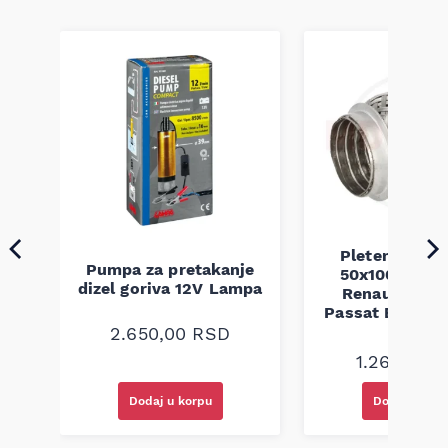
a
Pletenica au
Pumpa za pretakanje
50x100 Audi 
dizel goriva 12V Lampa
Renault Mega
Passat B5 B5.5 
94-08
2.650,00
RSD
1.260,00
R
Dodaj u korpu
Dodaj u kor