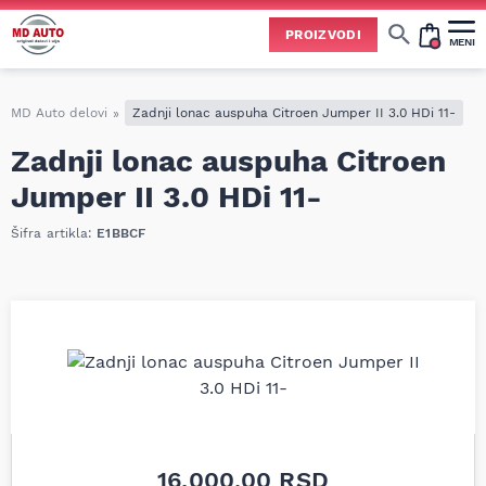
PROIZVODI
MENI
Cene svih vrsta ulja i aditiva trenutno su podložne čestim promenama
usled nestabilne situacije na tržištu i dešavanja na Bliskom istoku.
Zbog učestalih promena nabavnih cena, nije uvek moguće ažurirati cene na sajtu u realnom vremenu.
Molimo vas da pre poručivanja pozovete i proverite trenutno stanje i tačnu cenu.
MD Auto delovi
»
Zadnji lonac auspuha Citroen Jumper II 3.0 HDi 11-
Zadnji lonac auspuha Citroen
Jumper II 3.0 HDi 11-
Šifra artikla:
E1BBCF
16.000,00
RSD