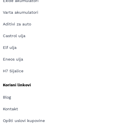
Exide akumulatori
Varta akumulatori
Aditivi za auto
Castrol ulja
Elf ulja
Eneos ulja
H7 Sijalice
Korisni linkovi
Blog
Kontakt
Opšti uslovi kupovine