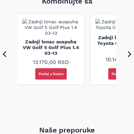
Kombinujte sa
funkcionalnost sistema izduvnih gasova, prigušenje buke i
odgovarajući protok gasova. Proizvod je izrađen prema
fabričkim dimenzijama i standardima montaže.
Napomena: kompatibilnost mora se proveriti po broju šasije.
Zadnji lonac 
ha
Zadnji lonac auspuha
Toyota Corolla 
12
VW Golf 5 Golf Plus 1.4
00
03-13
10.140,00
13.170,00
RSD
Dodaj u korpu
Dodaj u kor
Naše preporuke