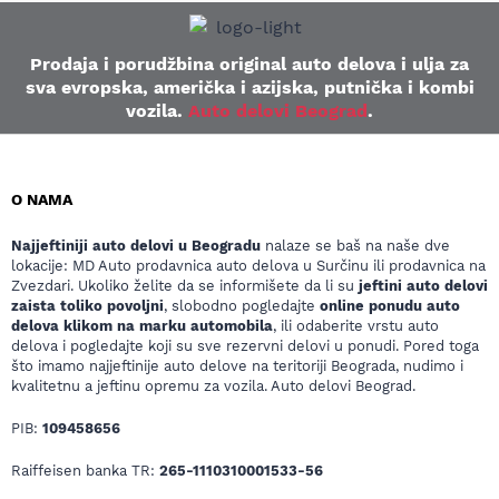
Prodaja i porudžbina original auto delova i ulja za
sva evropska, američka i azijska, putnička i kombi
vozila.
Auto delovi Beograd
.
O NAMA
Najjeftiniji auto delovi u Beogradu
nalaze se baš na naše dve
lokacije: MD Auto prodavnica auto delova u Surčinu ili prodavnica na
Zvezdari. Ukoliko želite da se informišete da li su
jeftini auto delovi
zaista toliko povoljni
, slobodno pogledajte
online ponudu auto
delova klikom na marku automobila
, ili odaberite vrstu auto
delova i pogledajte koji su sve rezervni delovi u ponudi. Pored toga
što imamo najjeftinije auto delove na teritoriji Beograda, nudimo i
kvalitetnu a jeftinu opremu za vozila. Auto delovi Beograd.
PIB:
109458656
Raiffeisen banka TR:
265-1110310001533-56