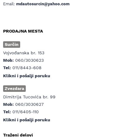
Email:
mdautosurcin@yahoo.com
PRODAJNA MESTA
Surčin
Vojvođanska br. 153
Mob:
060/3030623
Tel:
011/8443-608
Klikni i pošalji poruku
Zvezdara
Dimitrija Tucovića br. 99
Mob:
060/3030627
Tel:
011/6405-110
Klikni i pošalji poruku
Traženi delovi