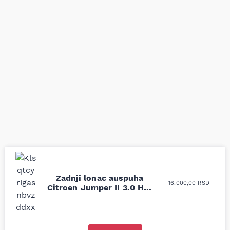
Zadnji lonac auspuha
Uporedila sam sve
Odlična usluga i
16.000,00
RSD
Citroen Jumper II 3.0 HDi
moguće online
ljubazni prodavci.
11-
prodavnice auto delova
Nisam bio siguran koji je
i definitivno najbolje
tačan naziv i tip
cene su ovde. Kupila
kočionog cilindra bio