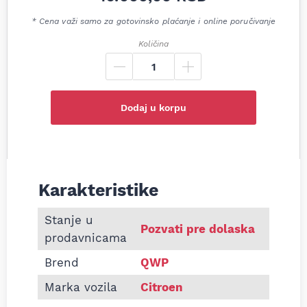
* Cena važi samo za gotovinsko plaćanje i online poručivanje
Količina
Dodaj u korpu
Karakteristike
Informacije o Zadnji lonac auspuha Citroen Jumper 
Stanje u
Pozvati pre dolaska
prodavnicama
Brend
QWP
Marka vozila
Citroen