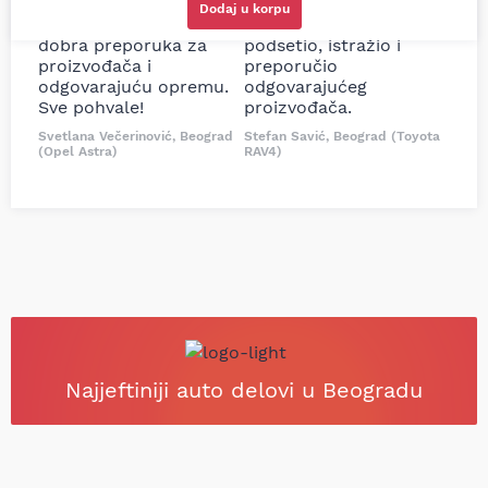
sam više puta auto
potreban za moju
Dodaj u korpu
delove iz MD Auto. Uvek
Tojotu, ali me je Miloš
dobra preporuka za
podsetio, istražio i
proizvođača i
preporučio
odgovarajuću opremu.
odgovarajućeg
Sve pohvale!
proizvođača.
Svetlana Večerinović, Beograd
Stefan Savić, Beograd (Toyota
(Opel Astra)
RAV4)
Najjeftiniji auto delovi u Beogradu