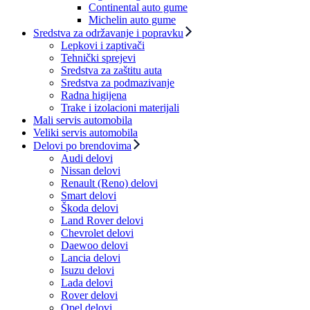
Continental auto gume
Michelin auto gume
Sredstva za održavanje i popravku
Lepkovi i zaptivači
Tehnički sprejevi
Sredstva za zaštitu auta
Sredstva za podmazivanje
Radna higijena
Trake i izolacioni materijali
Mali servis automobila
Veliki servis automobila
Delovi po brendovima
Audi delovi
Nissan delovi
Renault (Reno) delovi
Smart delovi
Škoda delovi
Land Rover delovi
Chevrolet delovi
Daewoo delovi
Lancia delovi
Isuzu delovi
Lada delovi
Rover delovi
Opel delovi