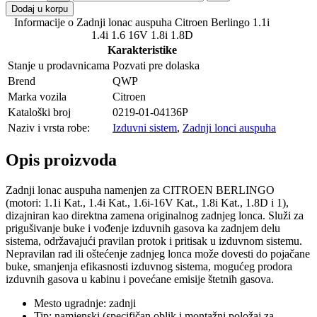
Dodaj u korpu
Informacije o Zadnji lonac auspuha Citroen Berlingo 1.1i
1.4i 1.6 16V 1.8i 1.8D
Karakteristike
Stanje u prodavnicama
Pozvati pre dolaska
Brend
QWP
Marka vozila
Citroen
Kataloški broj
0219-01-04136P
Naziv i vrsta robe:
Izduvni sistem
,
Zadnji lonci auspuha
Opis proizvoda
Zadnji lonac auspuha namenjen za CITROEN BERLINGO
(motori: 1.1i Kat., 1.4i Kat., 1.6i-16V Kat., 1.8i Kat., 1.8D i 1),
dizajniran kao direktna zamena originalnog zadnjeg lonca. Služi za
prigušivanje buke i vođenje izduvnih gasova ka zadnjem delu
sistema, održavajući pravilan protok i pritisak u izduvnom sistemu.
Nepravilan rad ili oštećenje zadnjeg lonca može dovesti do pojačane
buke, smanjenja efikasnosti izduvnog sistema, mogućeg prodora
izduvnih gasova u kabinu i povećane emisije štetnih gasova.
Mesto ugradnje: zadnji
Tip: namjenski (specifičan oblik i montažni položaj za