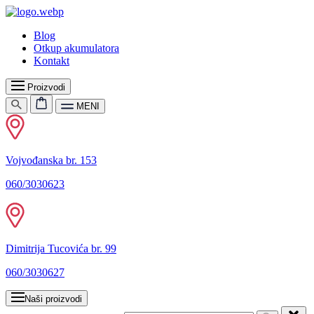
Blog
Otkup akumulatora
Kontakt
Proizvodi
MENI
Vojvođanska br. 153
060/3030623
Dimitrija Tucovića br. 99
060/3030627
Naši proizvodi