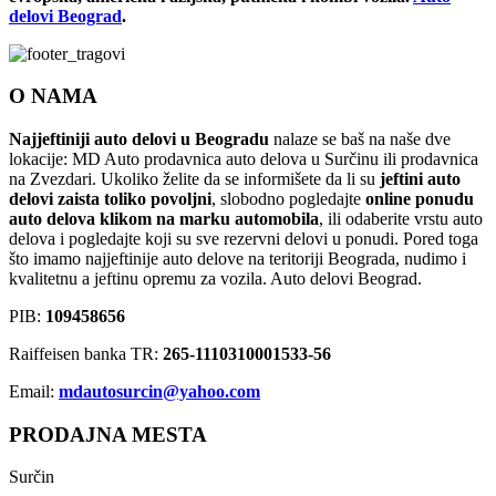
delovi Beograd
.
O NAMA
Najjeftiniji auto delovi u Beogradu
nalaze se baš na naše dve
lokacije: MD Auto prodavnica auto delova u Surčinu ili prodavnica
na Zvezdari. Ukoliko želite da se informišete da li su
jeftini auto
delovi zaista toliko povoljni
, slobodno pogledajte
online ponudu
auto delova klikom na marku automobila
, ili odaberite vrstu auto
delova i pogledajte koji su sve rezervni delovi u ponudi. Pored toga
što imamo najjeftinije auto delove na teritoriji Beograda, nudimo i
kvalitetnu a jeftinu opremu za vozila. Auto delovi Beograd.
PIB:
109458656
Raiffeisen banka TR:
265-1110310001533-56
Email:
mdautosurcin@yahoo.com
PRODAJNA MESTA
Surčin