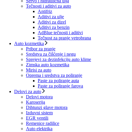
Servo i hidraulična ulja
Tečnosti i aditivi za auto
Antifriz
Aditivi za ulje
Aditivi za dizel
Aditivi za benzin
AdBlue tečnosti i aditivi
Tečnost za pranje vetrobrana
Auto kozmetika
Pribor za pranje
Sredstva za čišćenje i negu
Sprejevi za dezinfekciju auto klime
Zimska auto kozmetika
Mirisi za auto
Oprema i sredstva za poliranje
Paste za poliranje auta
Paste za poliranje farova
Delovi za auto
Delovi motora
Karoserija
Dihtunzi glave motora
Izduvni sistem
EGR ventili
Remenice radilice
Auto elektrika