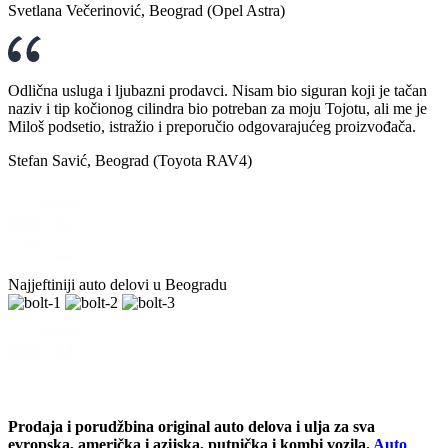
Svetlana Večerinović, Beograd (Opel Astra)
Odlična usluga i ljubazni prodavci. Nisam bio siguran koji je tačan
naziv i tip kočionog cilindra bio potreban za moju Tojotu, ali me je
Miloš podsetio, istražio i preporučio odgovarajućeg proizvođača.
Stefan Savić, Beograd (Toyota RAV4)
Najjeftiniji auto delovi u Beogradu
Prodaja i porudžbina original auto delova i ulja za sva
evropska, američka i azijska, putnička i kombi vozila.
Auto