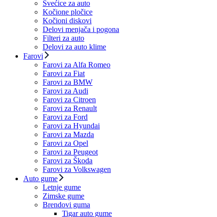
Svećice za auto
Kočione pločice
Kočioni diskovi
Delovi menjača i pogona
Filteri za auto
Delovi za auto klime
Farovi
Farovi za Alfa Romeo
Farovi za Fiat
Farovi za BMW
Farovi za Audi
Farovi za Citroen
Farovi za Renault
Farovi za Ford
Farovi za Hyundai
Farovi za Mazda
Farovi za Opel
Farovi za Peugeot
Farovi za Škoda
Farovi za Volkswagen
Auto gume
Letnje gume
Zimske gume
Brendovi guma
Tigar auto gume