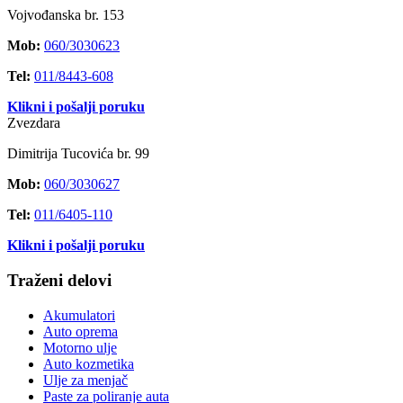
Vojvođanska br. 153
Mob:
060/3030623
Tel:
011/8443-608
Klikni i pošalji poruku
Zvezdara
Dimitrija Tucovića br. 99
Mob:
060/3030627
Tel:
011/6405-110
Klikni i pošalji poruku
Traženi delovi
Akumulatori
Auto oprema
Motorno ulje
Auto kozmetika
Ulje za menjač
Paste za poliranje auta