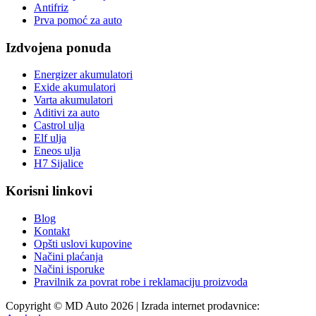
Antifriz
Prva pomoć za auto
Izdvojena ponuda
Energizer akumulatori
Exide akumulatori
Varta akumulatori
Aditivi za auto
Castrol ulja
Elf ulja
Eneos ulja
H7 Sijalice
Korisni linkovi
Blog
Kontakt
Opšti uslovi kupovine
Načini plaćanja
Načini isporuke
Pravilnik za povrat robe i reklamaciju proizvoda
Copyright © MD Auto 2026 | Izrada internet prodavnice: