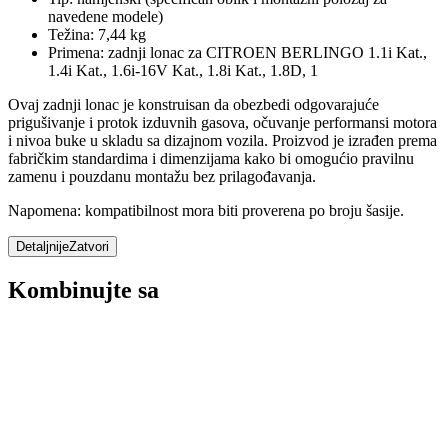
navedene modele)
Težina: 7,44 kg
Primena: zadnji lonac za CITROEN BERLINGO 1.1i Kat.,
1.4i Kat., 1.6i-16V Kat., 1.8i Kat., 1.8D, 1
Ovaj zadnji lonac je konstruisan da obezbedi odgovarajuće
prigušivanje i protok izduvnih gasova, očuvanje performansi motora
i nivoa buke u skladu sa dizajnom vozila. Proizvod je izrađen prema
fabričkim standardima i dimenzijama kako bi omogućio pravilnu
zamenu i pouzdanu montažu bez prilagođavanja.
Napomena: kompatibilnost mora biti proverena po broju šasije.
Detaljnije
Zatvori
Kombinujte sa