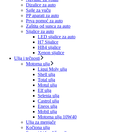
Dizalice za auto
Sajle za vuču
PP aparati za auto
Prva pomoć za auto
Zaštita od sunca za auto
Sijalice za auto
LED sijalice za auto
H7 Sijalice
HB4 sijalice
Xenon sijalice
Ulja i tečnosti
Motorna ulja
Liqui Moly ulja
Shell ulja
Total ulja
Motul ulja
Elf ulja
Selenia ulja
Castrol ulja
Eneos ulja
Mobil ulja
Motorna ulja 10W40
Ulja za menjače
Kočiona ulja