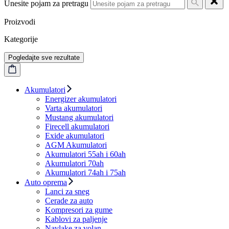
Unesite pojam za pretragu
Proizvodi
Kategorije
Pogledajte sve rezultate
Akumulatori
Energizer akumulatori
Varta akumulatori
Mustang akumulatori
Firecell akumulatori
Exide akumulatori
AGM Akumulatori
Akumulatori 55ah i 60ah
Akumulatori 70ah
Akumulatori 74ah i 75ah
Auto oprema
Lanci za sneg
Cerade za auto
Kompresori za gume
Kablovi za paljenje
Navlake za volan