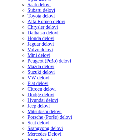
Saab delovi
Subaru delovi
Toyota delovi
Alfa Romeo delovi
Chrysler delovi
Daihatsu delovi
Honda delovi
Jaguar delovi
Volvo delovi
Mini delovi
Peugeot (Pežo) delovi
Mazda delovi
Suzuki delovi
VW delovi
Fiat delovi
Citroen delovi
Dodge delovi
Hyundai delovi
Jeep delovi
Mitsubishi delovi
Porsche (Porše) delovi
Seat delovi
Ssangyong delovi
Mercedes Delovi
Bmw delovi