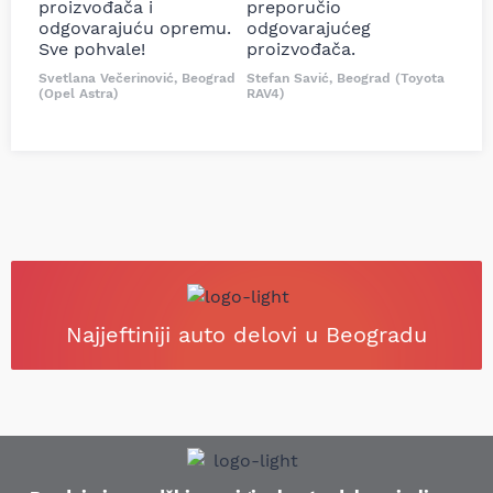
proizvođača i
preporučio
odgovarajuću opremu.
odgovarajućeg
Sve pohvale!
proizvođača.
Svetlana Večerinović, Beograd
Stefan Savić, Beograd (Toyota
(Opel Astra)
RAV4)
Najjeftiniji auto delovi u Beogradu