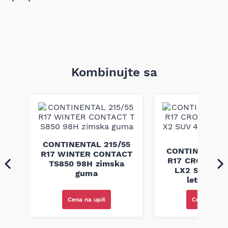
Kombinujte sa
CONTINENTAL 215/55
60
CONTINENTAL 
R17 WINTER CONTACT
CT
R17 CROSS C
TS850 98H zimska
LX2 SUV 4X4
guma
letnja gu
Cena na upit
Cena na upi