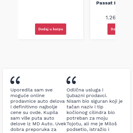
Passat B5 B5.5 
94-08
1.260,00
R
Dodaj u korpu
Dodaj u kor
Uporedila sam sve
Odlična usluga i
moguće online
ljubazni prodavci.
prodavnice auto delova
Nisam bio siguran koji je
i definitivno najbolje
tačan naziv i tip
cene su ovde. Kupila
kočionog cilindra bio
sam više puta auto
potreban za moju
delove iz MD Auto. Uvek
Tojotu, ali me je Miloš
dobra preporuka za
podsetio, istražio i