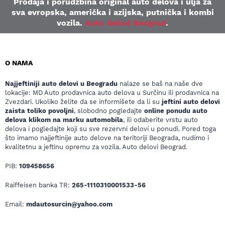
Prodaja i porudžbina original auto delova i ulja za
sva evropska, američka i azijska, putnička i kombi
vozila.
Auto delovi Beograd
.
O NAMA
Najjeftiniji auto delovi u Beogradu
nalaze se baš na naše dve
lokacije: MD Auto prodavnica auto delova u Surčinu ili prodavnica na
Zvezdari. Ukoliko želite da se informišete da li su
jeftini auto delovi
zaista toliko povoljni
, slobodno pogledajte
online ponudu auto
delova klikom na marku automobila
, ili odaberite vrstu auto
delova i pogledajte koji su sve rezervni delovi u ponudi. Pored toga
što imamo najjeftinije auto delove na teritoriji Beograda, nudimo i
kvalitetnu a jeftinu opremu za vozila. Auto delovi Beograd.
PIB:
109458656
Raiffeisen banka TR:
265-1110310001533-56
Email:
mdautosurcin@yahoo.com