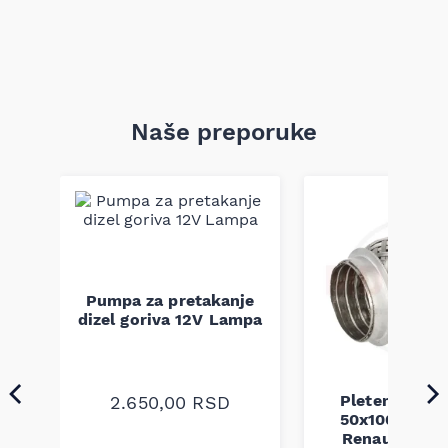
Naše preporuke
Pumpa za pretakanje
dizel goriva 12V Lampa
Pletenica au
2.650,00
RSD
50x100 Audi 
a
Renault Mega