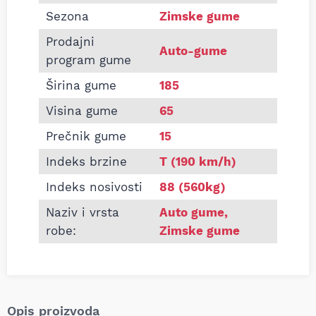
Sezona
Zimske gume
Prodajni
Auto-gume
program gume
Širina gume
185
Visina gume
65
Prečnik gume
15
Indeks brzine
T (190 km/h)
Indeks nosivosti
88 (560kg)
Naziv i vrsta
Auto gume
,
robe:
Zimske gume
Opis proizvoda