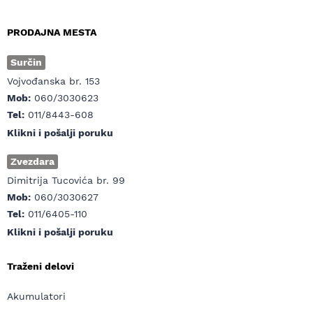
PRODAJNA MESTA
Surčin
Vojvođanska br. 153
Mob:
060/3030623
Tel:
011/8443-608
Klikni i pošalji poruku
Zvezdara
Dimitrija Tucovića br. 99
Mob:
060/3030627
Tel:
011/6405-110
Klikni i pošalji poruku
Traženi delovi
Akumulatori