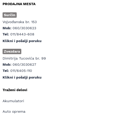
PRODAJNA MESTA
Surčin
Vojvođanska br. 153
Mob:
060/3030623
Tel:
011/8443-608
Klikni i pošalji poruku
Zvezdara
Dimitrija Tucovića br. 99
Mob:
060/3030627
Tel:
011/6405-110
Klikni i pošalji poruku
Traženi delovi
Akumulatori
Auto oprema