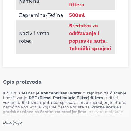
Namena
filtera
Zapremina/Težina
500ml
Sredstva za
Naziv i vrsta
održavanje i
robe:
popravku auta
,
Tehnički sprejevi
Opis proizvoda
K2 DPF Cleaner je
koncentrisani aditiv
dizajniran za čišćenje
i održavanje
DPF (Diesel Particulate Filter) filtera
u dizel
vozilima. Redovna upotreba sprečava brzo začepljenje filtera,
naročito kod vozila koja se često koriste za
kratke vožnje i
gradske uslove sa čestim zaustavljanjima
. Aktivne molekule
aditiva deluju kao katalizator, omogućavajući
efikasnije
sagorevanje čađi
i produžavajući životni vek DPF filtera.
Detaljnije
Detalji proizvoda: