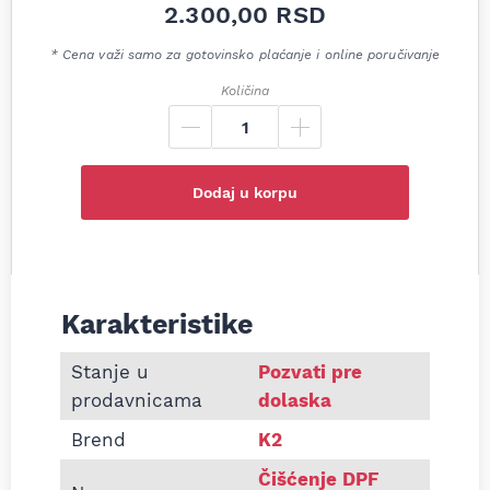
2.300,00
RSD
* Cena važi samo za gotovinsko plaćanje i online poručivanje
Količina
Dodaj u korpu
Karakteristike
Informacije o Sredstvo za čišćenje DPF filtera K2
Stanje u
Pozvati pre
prodavnicama
dolaska
Brend
K2
Čišćenje DPF