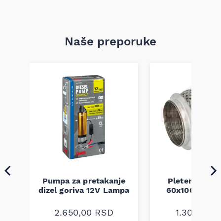
Naše preporuke
Pumpa za pretakanje
Pletenica au
a
dizel goriva 12V Lampa
60x100 unive
2.650,00
RSD
1.300,00
R