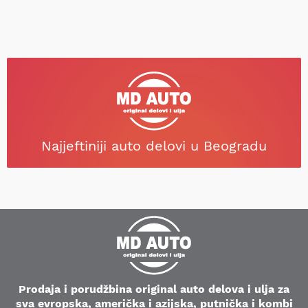
Najjeftiniji auto delovi u Beogradu
Prodaja i porudžbina original auto delova i ulja za
sva evropska, američka i azijska, putnička i kombi