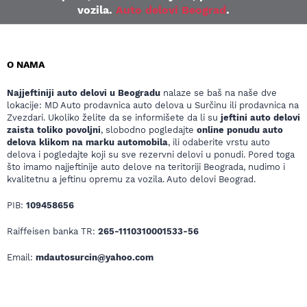
vozila.
Auto delovi Beograd
.
O NAMA
Najjeftiniji auto delovi u Beogradu
nalaze se baš na naše dve
lokacije: MD Auto prodavnica auto delova u Surčinu ili prodavnica na
Zvezdari. Ukoliko želite da se informišete da li su
jeftini auto delovi
zaista toliko povoljni
, slobodno pogledajte
online ponudu auto
delova klikom na marku automobila
, ili odaberite vrstu auto
delova i pogledajte koji su sve rezervni delovi u ponudi. Pored toga
što imamo najjeftinije auto delove na teritoriji Beograda, nudimo i
kvalitetnu a jeftinu opremu za vozila. Auto delovi Beograd.
PIB:
109458656
Raiffeisen banka TR:
265-1110310001533-56
Email:
mdautosurcin@yahoo.com