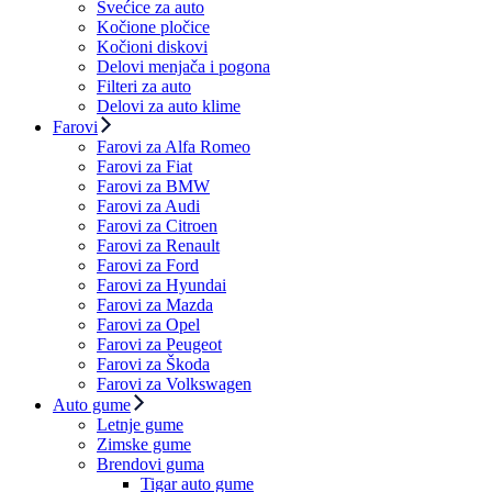
Svećice za auto
Kočione pločice
Kočioni diskovi
Delovi menjača i pogona
Filteri za auto
Delovi za auto klime
Farovi
Farovi za Alfa Romeo
Farovi za Fiat
Farovi za BMW
Farovi za Audi
Farovi za Citroen
Farovi za Renault
Farovi za Ford
Farovi za Hyundai
Farovi za Mazda
Farovi za Opel
Farovi za Peugeot
Farovi za Škoda
Farovi za Volkswagen
Auto gume
Letnje gume
Zimske gume
Brendovi guma
Tigar auto gume