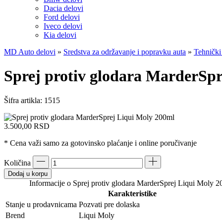
Dacia delovi
Ford delovi
Iveco delovi
Kia delovi
MD Auto delovi
»
Sredstva za održavanje i popravku auta
»
Tehnički
Sprej protiv glodara MarderSp
Šifra artikla:
1515
3.500,00
RSD
* Cena važi samo za gotovinsko plaćanje i online poručivanje
Količina
Dodaj u korpu
Informacije o Sprej protiv glodara MarderSprej Liqui Moly 
Karakteristike
Stanje u prodavnicama
Pozvati pre dolaska
Brend
Liqui Moly