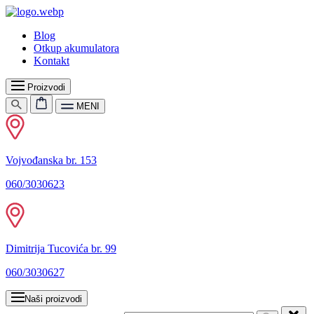
Blog
Otkup akumulatora
Kontakt
Proizvodi
MENI
Vojvođanska br. 153
060/3030623
Dimitrija Tucovića br. 99
060/3030627
Naši proizvodi