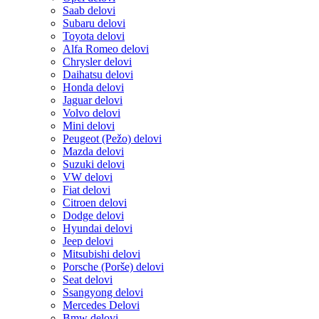
Saab delovi
Subaru delovi
Toyota delovi
Alfa Romeo delovi
Chrysler delovi
Daihatsu delovi
Honda delovi
Jaguar delovi
Volvo delovi
Mini delovi
Peugeot (Pežo) delovi
Mazda delovi
Suzuki delovi
VW delovi
Fiat delovi
Citroen delovi
Dodge delovi
Hyundai delovi
Jeep delovi
Mitsubishi delovi
Porsche (Porše) delovi
Seat delovi
Ssangyong delovi
Mercedes Delovi
Bmw delovi