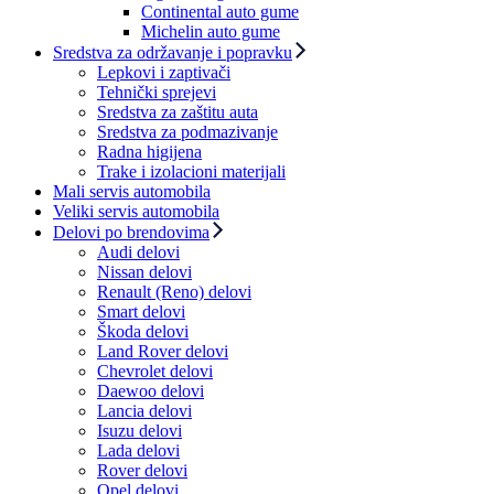
Continental auto gume
Michelin auto gume
Sredstva za održavanje i popravku
Lepkovi i zaptivači
Tehnički sprejevi
Sredstva za zaštitu auta
Sredstva za podmazivanje
Radna higijena
Trake i izolacioni materijali
Mali servis automobila
Veliki servis automobila
Delovi po brendovima
Audi delovi
Nissan delovi
Renault (Reno) delovi
Smart delovi
Škoda delovi
Land Rover delovi
Chevrolet delovi
Daewoo delovi
Lancia delovi
Isuzu delovi
Lada delovi
Rover delovi
Opel delovi