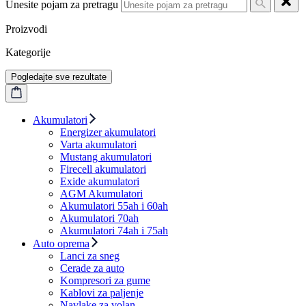
Unesite pojam za pretragu
Proizvodi
Kategorije
Pogledajte sve rezultate
Akumulatori
Energizer akumulatori
Varta akumulatori
Mustang akumulatori
Firecell akumulatori
Exide akumulatori
AGM Akumulatori
Akumulatori 55ah i 60ah
Akumulatori 70ah
Akumulatori 74ah i 75ah
Auto oprema
Lanci za sneg
Cerade za auto
Kompresori za gume
Kablovi za paljenje
Navlake za volan