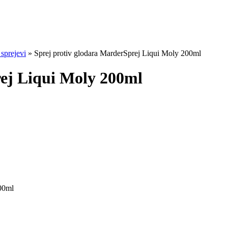
 sprejevi
»
Sprej protiv glodara MarderSprej Liqui Moly 200ml
rej Liqui Moly 200ml
200ml