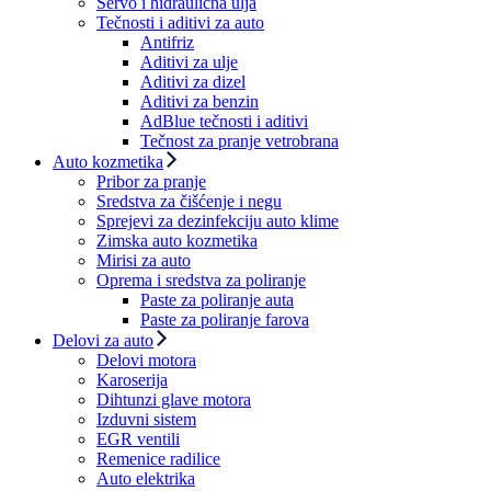
Servo i hidraulična ulja
Tečnosti i aditivi za auto
Antifriz
Aditivi za ulje
Aditivi za dizel
Aditivi za benzin
AdBlue tečnosti i aditivi
Tečnost za pranje vetrobrana
Auto kozmetika
Pribor za pranje
Sredstva za čišćenje i negu
Sprejevi za dezinfekciju auto klime
Zimska auto kozmetika
Mirisi za auto
Oprema i sredstva za poliranje
Paste za poliranje auta
Paste za poliranje farova
Delovi za auto
Delovi motora
Karoserija
Dihtunzi glave motora
Izduvni sistem
EGR ventili
Remenice radilice
Auto elektrika