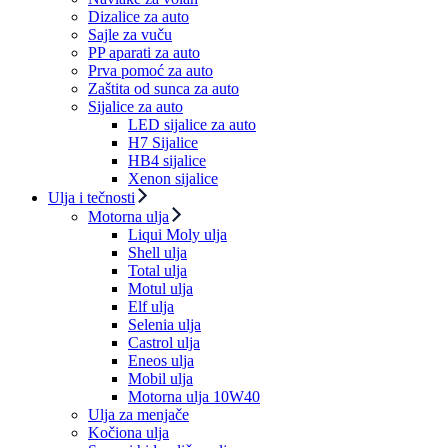
Dizalice za auto
Sajle za vuču
PP aparati za auto
Prva pomoć za auto
Zaštita od sunca za auto
Sijalice za auto
LED sijalice za auto
H7 Sijalice
HB4 sijalice
Xenon sijalice
Ulja i tečnosti
Motorna ulja
Liqui Moly ulja
Shell ulja
Total ulja
Motul ulja
Elf ulja
Selenia ulja
Castrol ulja
Eneos ulja
Mobil ulja
Motorna ulja 10W40
Ulja za menjače
Kočiona ulja