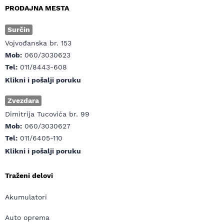
PRODAJNA MESTA
Surčin
Vojvođanska br. 153
Mob:
060/3030623
Tel:
011/8443-608
Klikni i pošalji poruku
Zvezdara
Dimitrija Tucovića br. 99
Mob:
060/3030627
Tel:
011/6405-110
Klikni i pošalji poruku
Traženi delovi
Akumulatori
Auto oprema