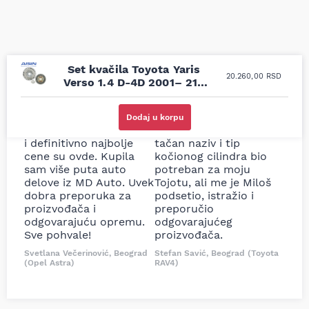
Set kvačila Toyota Yaris
20.260,00
RSD
Verso 1.4 D-4D 2001– 212
mm Aisin
Uporedila sam sve
Odlična usluga i
moguće online
ljubazni prodavci.
Dodaj u korpu
prodavnice auto delova
Nisam bio siguran koji je
i definitivno najbolje
tačan naziv i tip
cene su ovde. Kupila
kočionog cilindra bio
sam više puta auto
potreban za moju
delove iz MD Auto. Uvek
Tojotu, ali me je Miloš
dobra preporuka za
podsetio, istražio i
proizvođača i
preporučio
odgovarajuću opremu.
odgovarajućeg
Sve pohvale!
proizvođača.
Svetlana Večerinović, Beograd
Stefan Savić, Beograd (Toyota
(Opel Astra)
RAV4)