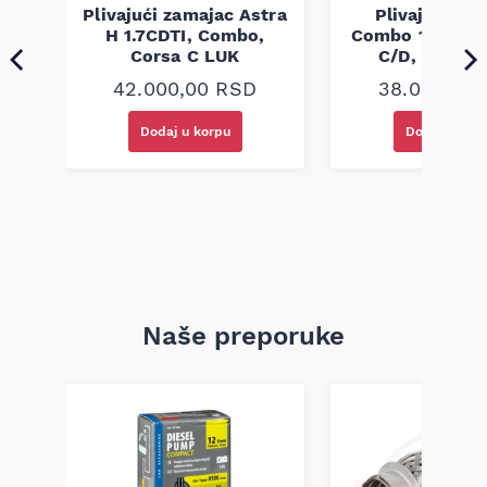
5
Plivajući zamajac Astra
Plivajući za
UK
H 1.7CDTI, Combo,
Combo 1.3 CDTI
Corsa C LUK
C/D, Meriva
42.000,00
RSD
38.000,00
Dodaj u korpu
Dodaj u kor
Naše preporuke