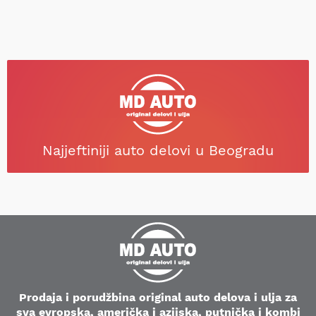
Najjeftiniji auto delovi u Beogradu
Prodaja i porudžbina original auto delova i ulja za
sva evropska, američka i azijska, putnička i kombi