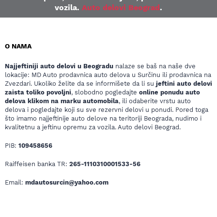
vozila.
Auto delovi Beograd
.
O NAMA
Najjeftiniji auto delovi u Beogradu
nalaze se baš na naše dve
lokacije: MD Auto prodavnica auto delova u Surčinu ili prodavnica na
Zvezdari. Ukoliko želite da se informišete da li su
jeftini auto delovi
zaista toliko povoljni
, slobodno pogledajte
online ponudu auto
delova klikom na marku automobila
, ili odaberite vrstu auto
delova i pogledajte koji su sve rezervni delovi u ponudi. Pored toga
što imamo najjeftinije auto delove na teritoriji Beograda, nudimo i
kvalitetnu a jeftinu opremu za vozila. Auto delovi Beograd.
PIB:
109458656
Raiffeisen banka TR:
265-1110310001533-56
Email:
mdautosurcin@yahoo.com