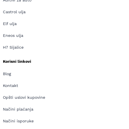
Aditivi za auto
Castrol ulja
Elf ulja
Eneos ulja
H7 Sijalice
Korisni linkovi
Blog
Kontakt
Opšti uslovi kupovine
Načini plaćanja
Načini isporuke