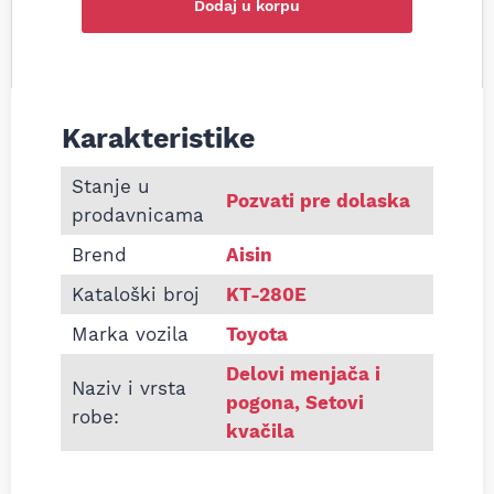
Dodaj u korpu
Karakteristike
Informacije o Set kvačila Toyota Yaris Verso 1.4 D
Stanje u
Pozvati pre dolaska
prodavnicama
Brend
Aisin
Kataloški broj
KT-280E
Marka vozila
Toyota
Delovi menjača i
Naziv i vrsta
pogona
,
Setovi
robe:
kvačila