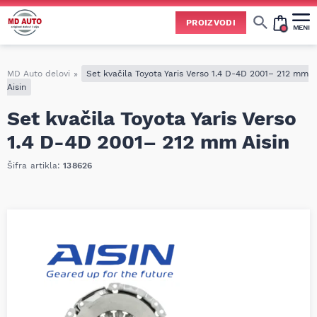
PROIZVODI
MENI
Cene svih vrsta ulja i aditiva trenutno su podložne čestim promenama
usled nestabilne situacije na tržištu i dešavanja na Bliskom istoku.
Zbog učestalih promena nabavnih cena, nije uvek moguće ažurirati cene na sajtu u realnom vremenu.
Molimo vas da pre poručivanja pozovete i proverite trenutno stanje i tačnu cenu.
MD Auto delovi
»
Set kvačila Toyota Yaris Verso 1.4 D-4D 2001– 212 mm
Aisin
Set kvačila Toyota Yaris Verso
1.4 D-4D 2001– 212 mm Aisin
Šifra artikla:
138626