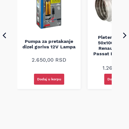
a
Pletenica au
Pumpa za pretakanje
50x100 Audi 
dizel goriva 12V Lampa
Renault Mega
Passat B5 B5.5 
94-08
2.650,00
RSD
1.260,00
R
Dodaj u korpu
Dodaj u kor