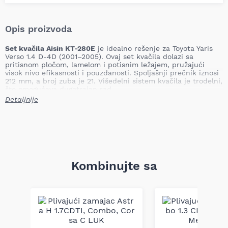
Opis proizvoda
Set kvačila Aisin KT-280E
je idealno rešenje za Toyota Yaris
Verso 1.4 D-4D (2001–2005). Ovaj set kvačila dolazi sa
pritisnom pločom, lamelom i potisnim ležajem, pružajući
visok nivo efikasnosti i pouzdanosti. Spoljašnji prečnik iznosi
212 mm, a broj zuba je 21. Višedelni sistem kvačila je trodelni,
što omogućava dugotrajan rad.
Detaljnije
Spoljašnji prečnik:
212 mm
Broj zuba:
21
Višedelni sistem:
Trodelni
Sa pritisnom pločom kvačila:
Da
Sa lamelom kvačila:
Da
Sa potisnim ležajem:
Da
Kompatibilnost:
Kombinujte sa
Toyota Yaris 1.4 D-4D
(2001–2005)
Toyota Yaris Verso 1.4 D-4D
(2000–2005)
Toyota Yaris Verso Van 1.4 D4D
(2001–2005)
Set kvačila Aisin KT-280E
nudi visoke performanse i
pouzdanost, čineći ga savršenim izborom za zamenu kvačila
na Toyota Yaris Verso i drugim kompatibilnim modelima.