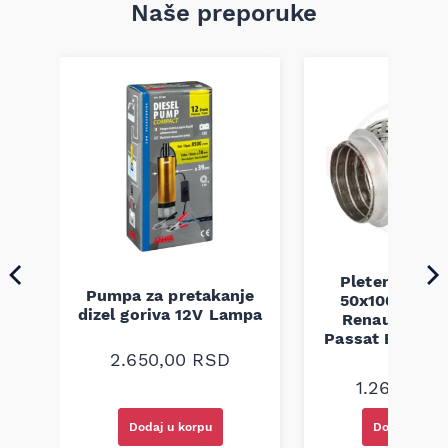
Naše preporuke
Pletenica au
Pumpa za pretakanje
50x100 Audi 
a
dizel goriva 12V Lampa
Renault Mega
Passat B5 B5.5 
94-08
2.650,00
RSD
1.260,00
R
Dodaj u korpu
Dodaj u kor