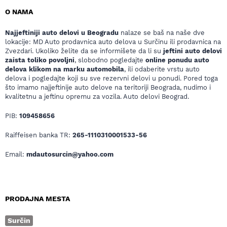
O NAMA
Najjeftiniji auto delovi u Beogradu
nalaze se baš na naše dve
lokacije: MD Auto prodavnica auto delova u Surčinu ili prodavnica na
Zvezdari. Ukoliko želite da se informišete da li su
jeftini auto delovi
zaista toliko povoljni
, slobodno pogledajte
online ponudu auto
delova klikom na marku automobila
, ili odaberite vrstu auto
delova i pogledajte koji su sve rezervni delovi u ponudi. Pored toga
što imamo najjeftinije auto delove na teritoriji Beograda, nudimo i
kvalitetnu a jeftinu opremu za vozila. Auto delovi Beograd.
PIB:
109458656
Raiffeisen banka TR:
265-1110310001533-56
Email:
mdautosurcin@yahoo.com
PRODAJNA MESTA
Surčin