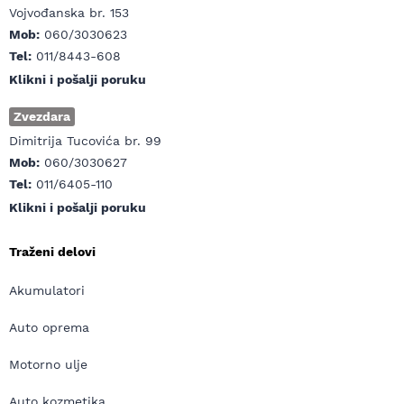
Vojvođanska br. 153
Mob:
060/3030623
Tel:
011/8443-608
Klikni i pošalji poruku
Zvezdara
Dimitrija Tucovića br. 99
Mob:
060/3030627
Tel:
011/6405-110
Klikni i pošalji poruku
Traženi delovi
Akumulatori
Auto oprema
Motorno ulje
Auto kozmetika