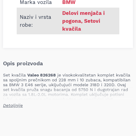
Marka vozila
BMW
Delovi menjača i
Naziv i vrsta
pogona
,
Setovi
robe:
kvačila
Opis proizvoda
Set kvačila
Valeo 826268
je visokokvalitetan komplet kvačila
sa spoljnim prečnikom od 228 mm i 10 zubaca, kompatibilan
sa BMW 3 E46 serije, uključujući modele 318D i 320D. Ovaj
set kvačila pruža snagu bacanja od 5750 N i dugotrajan rad
za vozila sa 1.8L-2.0L motorima. Komplet uključuje potisni
ležaj, a montiranje nije neophodno uz specijalni alat.
Detaljnije
Spoljašnji prečnik lamele:
228 mm
Broj zuba lamele:
10
Težina kompleta:
5,60 kg
Snaga bacanja:
5750 N
Komplet uključuje:
kvačilo sa potisnim ležajem
Specijalni alat:
Nije neophodan za montažu