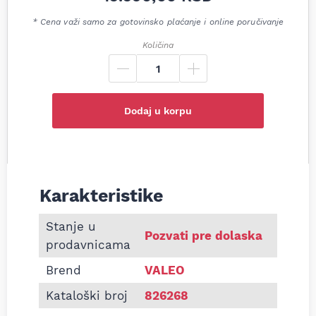
* Cena važi samo za gotovinsko plaćanje i online poručivanje
Količina
Dodaj u korpu
Karakteristike
Informacije o Set kvačila BMW 3 E46 / 318D / 32
Stanje u
Pozvati pre dolaska
prodavnicama
Brend
VALEO
Kataloški broj
826268