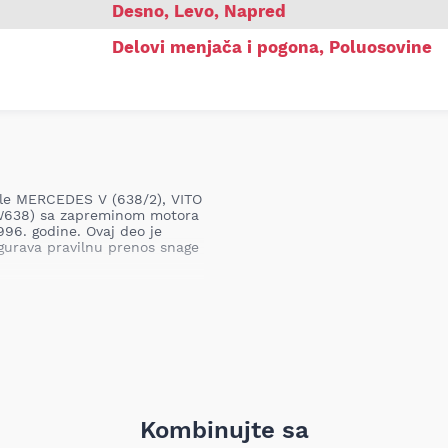
Desno, Levo, Napred
Delovi menjača i pogona
,
Poluosovine
dele MERCEDES V (638/2), VITO
(W638) sa zapreminom motora
996. godine. Ovaj deo je
igurava pravilnu prenos snage
ni moment sa menjača na
o poluosovina nije ispravna,
ije ili otežano upravljanje. U
na i ne preporučuje se
reši.
reciznost, što ga čini
e jednostavna, što omogućava
a sve koji traže dugotrajno
Kombinujte sa