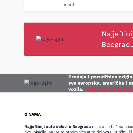
Najjeftini
Beograd
Prodaja i porudžbina origina
sva evropska, američka i az
vozila.
Auto delovi Beograd
O NAMA
Najjeftiniji auto delovi u Beogradu
nalaze se baš na naš
dve lokacije: MD Auto prodavnica auto delova u Surčinu ili