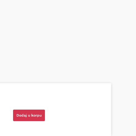
azni prodavci. Nisam bio siguran koji je
ionog cilindra bio potreban za moju Tojotu,
tio, istražio i preporučio odgovarajućeg
Dodaj u korpu
ota RAV4)