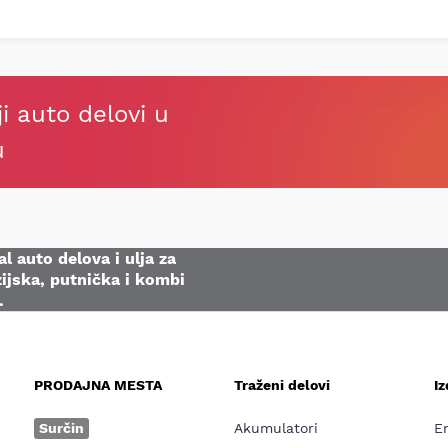
ji auto delovi u
u
l auto delova i ulja za
ijska, putnička i kombi
.
PRODAJNA MESTA
Traženi delovi
I
e
Surčin
Akumulatori
E