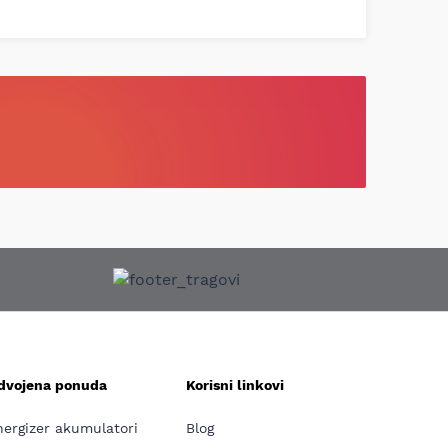
zdvojena ponuda
Korisni linkovi
nergizer akumulatori
Blog