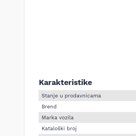
Karakteristike
Informacije o Poluosovina prednja Merced
Stanje u prodavnicama
Brend
Marka vozila
Kataloški broj