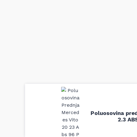
Uporedila sam sve moguće online pr
definitivno najbolje cene su ovde. K
delove iz MD Auto. Uvek dobra prep
odgovarajuću opremu. Sve pohvale!
Poluosovina pred
2.3 AB
Svetlana Večerinović, Beograd (Opel Astra)