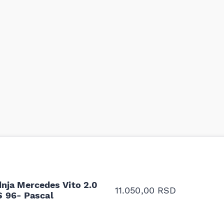
odavnice auto delova i
Odlična usluga i ljub
upila sam više puta auto
tačan naziv i tip koč
oruka za proizvođača i
ali me je Miloš podse
proizvođača.
nja Mercedes Vito 2.0
11.050,00
RSD
S 96- Pascal
Stefan Savić, Beograd (Toy