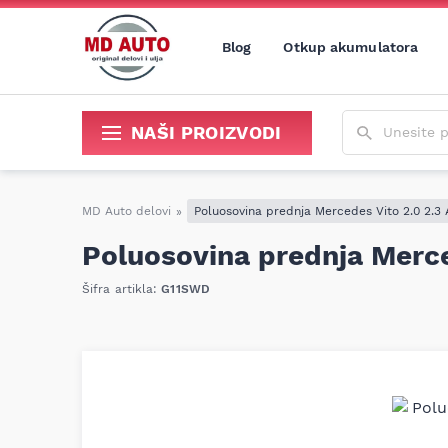
Blog
Otkup akumulatora
Unesite poja
NAŠI PROIZVODI
Sredstva za održavanje i popravku
MD Auto delovi
»
Poluosovina prednja Mercedes Vito 2.0 2.3
Poluosovina prednja Merce
Šifra artikla:
G11SWD