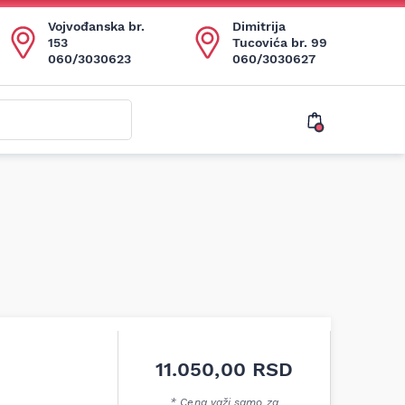
Vojvođanska br.
Dimitrija
153
Tucovića br. 99
060/3030623
060/3030627
11.050,00
RSD
* Cena važi samo za