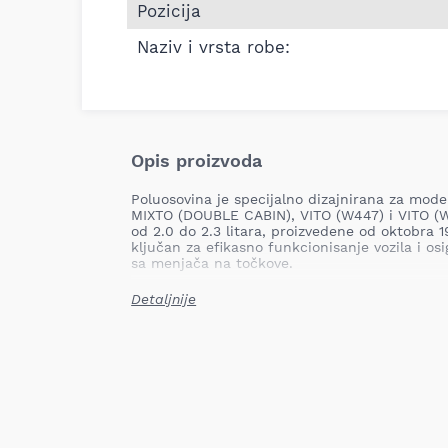
Pozicija
Naziv i vrsta robe:
Opis proizvoda
Poluosovina je specijalno dizajnirana za mo
MIXTO (DOUBLE CABIN), VITO (W447) i VITO 
od 2.0 do 2.3 litara, proizvedene od oktobra 1
ključan za efikasno funkcionisanje vozila i os
sa menjača na točkove.
U sistemu pogona, poluosovina prenosi obrt
Detaljnije
točkove, omogućavajući vozilu da se kreće. Ak
vozači mogu primetiti neobične zvukove, vibrac
takvim slučajevima, vožnja može postati opas
nastavak korišćenja vozila dok se problem ne 
Proizvod brenda Pascal nudi visoki kvalitet i p
pouzdanim izborom za vaša vozila. Montaža j
brzu i efikasnu zamenu. Ovaj deo je idealan z
rešenje bez kompromisa u performansama.