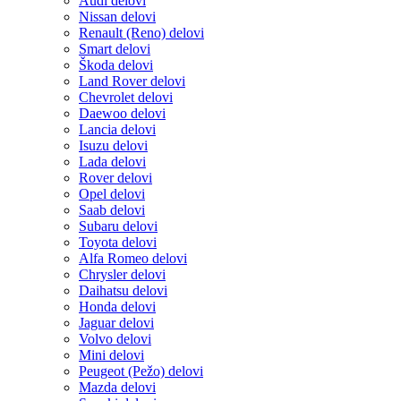
Audi delovi
Nissan delovi
Renault (Reno) delovi
Smart delovi
Škoda delovi
Land Rover delovi
Chevrolet delovi
Daewoo delovi
Lancia delovi
Isuzu delovi
Lada delovi
Rover delovi
Opel delovi
Saab delovi
Subaru delovi
Toyota delovi
Alfa Romeo delovi
Chrysler delovi
Daihatsu delovi
Honda delovi
Jaguar delovi
Volvo delovi
Mini delovi
Peugeot (Pežo) delovi
Mazda delovi