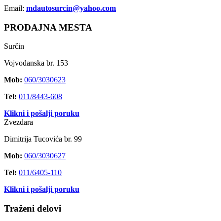
Email:
mdautosurcin@yahoo.com
PRODAJNA MESTA
Surčin
Vojvođanska br. 153
Mob:
060/3030623
Tel:
011/8443-608
Klikni i pošalji poruku
Zvezdara
Dimitrija Tucovića br. 99
Mob:
060/3030627
Tel:
011/6405-110
Klikni i pošalji poruku
Traženi delovi