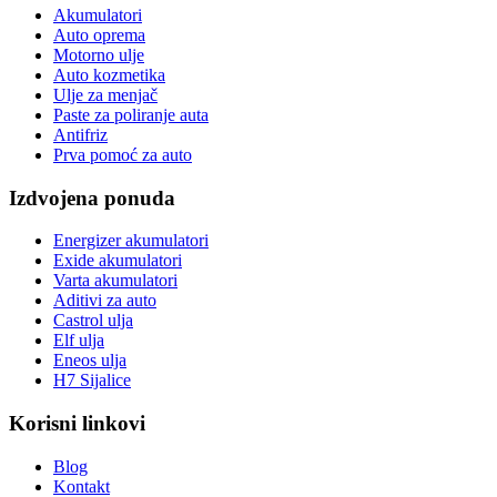
Akumulatori
Auto oprema
Motorno ulje
Auto kozmetika
Ulje za menjač
Paste za poliranje auta
Antifriz
Prva pomoć za auto
Izdvojena ponuda
Energizer akumulatori
Exide akumulatori
Varta akumulatori
Aditivi za auto
Castrol ulja
Elf ulja
Eneos ulja
H7 Sijalice
Korisni linkovi
Blog
Kontakt