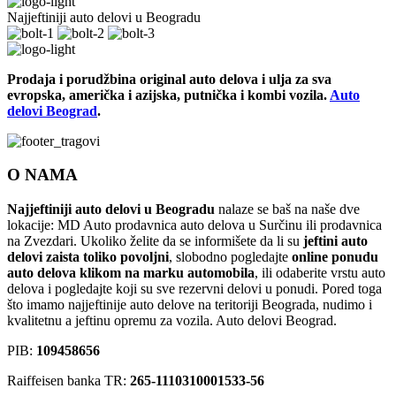
Najjeftiniji auto delovi u Beogradu
Prodaja i porudžbina original auto delova i ulja za sva
evropska, američka i azijska, putnička i kombi vozila.
Auto
delovi Beograd
.
O NAMA
Najjeftiniji auto delovi u Beogradu
nalaze se baš na naše dve
lokacije: MD Auto prodavnica auto delova u Surčinu ili prodavnica
na Zvezdari. Ukoliko želite da se informišete da li su
jeftini auto
delovi zaista toliko povoljni
, slobodno pogledajte
online ponudu
auto delova klikom na marku automobila
, ili odaberite vrstu auto
delova i pogledajte koji su sve rezervni delovi u ponudi. Pored toga
što imamo najjeftinije auto delove na teritoriji Beograda, nudimo i
kvalitetnu a jeftinu opremu za vozila. Auto delovi Beograd.
PIB:
109458656
Raiffeisen banka TR:
265-1110310001533-56