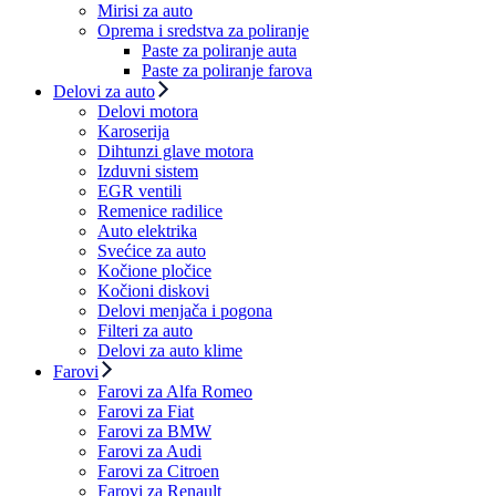
Mirisi za auto
Oprema i sredstva za poliranje
Paste za poliranje auta
Paste za poliranje farova
Delovi za auto
Delovi motora
Karoserija
Dihtunzi glave motora
Izduvni sistem
EGR ventili
Remenice radilice
Auto elektrika
Svećice za auto
Kočione pločice
Kočioni diskovi
Delovi menjača i pogona
Filteri za auto
Delovi za auto klime
Farovi
Farovi za Alfa Romeo
Farovi za Fiat
Farovi za BMW
Farovi za Audi
Farovi za Citroen
Farovi za Renault