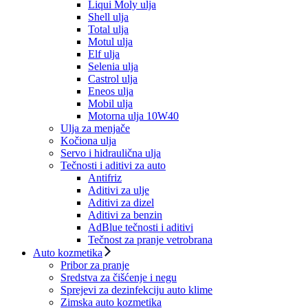
Liqui Moly ulja
Shell ulja
Total ulja
Motul ulja
Elf ulja
Selenia ulja
Castrol ulja
Eneos ulja
Mobil ulja
Motorna ulja 10W40
Ulja za menjače
Kočiona ulja
Servo i hidraulična ulja
Tečnosti i aditivi za auto
Antifriz
Aditivi za ulje
Aditivi za dizel
Aditivi za benzin
AdBlue tečnosti i aditivi
Tečnost za pranje vetrobrana
Auto kozmetika
Pribor za pranje
Sredstva za čišćenje i negu
Sprejevi za dezinfekciju auto klime
Zimska auto kozmetika