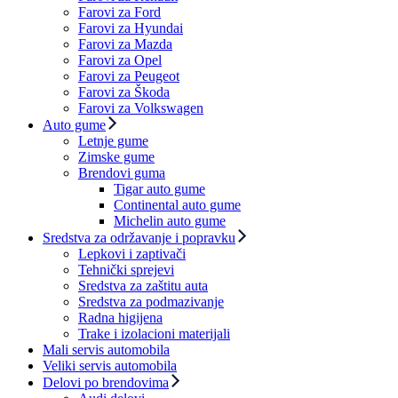
Farovi za Ford
Farovi za Hyundai
Farovi za Mazda
Farovi za Opel
Farovi za Peugeot
Farovi za Škoda
Farovi za Volkswagen
Auto gume
Letnje gume
Zimske gume
Brendovi guma
Tigar auto gume
Continental auto gume
Michelin auto gume
Sredstva za održavanje i popravku
Lepkovi i zaptivači
Tehnički sprejevi
Sredstva za zaštitu auta
Sredstva za podmazivanje
Radna higijena
Trake i izolacioni materijali
Mali servis automobila
Veliki servis automobila
Delovi po brendovima