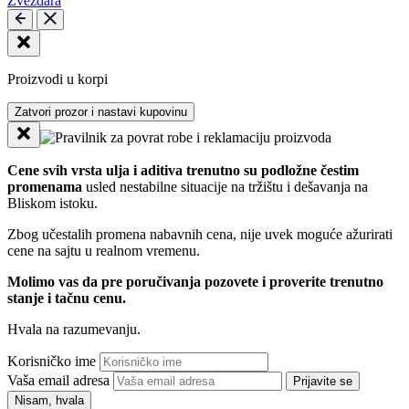
Zvezdara
Proizvodi u korpi
Zatvori prozor i nastavi kupovinu
Cene svih vrsta ulja i aditiva trenutno su podložne čestim
promenama
usled nestabilne situacije na tržištu i dešavanja na
Bliskom istoku.
Zbog učestalih promena nabavnih cena, nije uvek moguće ažurirati
cene na sajtu u realnom vremenu.
Molimo vas da pre poručivanja pozovete i proverite trenutno
stanje i tačnu cenu.
Hvala na razumevanju.
Korisničko ime
Vaša email adresa
Prijavite se
Nisam, hvala