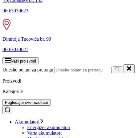
Vojvođanska br. 153
060/3030623
Dimitrija Tucovića br. 99
060/3030627
Naši proizvodi
Unesite pojam za pretragu
Proizvodi
Kategorije
Pogledajte sve rezultate
Akumulatori
Energizer akumulatori
Varta akumulatori