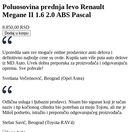
Poluosovina prednja levo Renault
Megane II 1.6 2.0 ABS Pascal
8.850,00
RSD
Dodaj u korpu
Uporedila sam sve moguće online prodavnice auto delova i
definitivno najbolje cene su ovde. Kupila sam više puta auto delove
iz MD Auto. Uvek dobra preporuka za proizvođača i odgovarajuću
opremu. Sve pohvale!
Svetlana Večerinović, Beograd (Opel Astra)
Odlična usluga i ljubazni prodavci. Nisam bio siguran koji je tačan
naziv i tip kočionog cilindra bio potreban za moju Tojotu, ali me je
Miloš podsetio, istražio i preporučio odgovarajućeg proizvođača.
Stefan Savić, Beograd (Toyota RAV4)