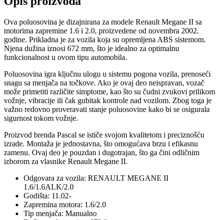
Opis proizvoda
Ova poluosovina je dizajnirana za modele Renault Megane II sa
motorima zapremine 1.6 i 2.0, proizvedene od novembra 2002.
godine. Prikladna je za vozila koja su opremljena ABS sistemom.
Njena dužina iznosi 672 mm, što je idealno za optimalnu
funkcionalnost u ovom tipu automobila.
Poluosovina igra ključnu ulogu u sistemu pogona vozila, prenoseći
snagu sa menjača na točkove. Ako je ovaj deo neispravan, vozač
može primetiti različite simptome, kao što su čudni zvukovi prilikom
vožnje, vibracije ili čak gubitak kontrole nad vozilom. Zbog toga je
važno redovno proveravati stanje poluosovine kako bi se osigurala
sigurnost tokom vožnje.
Proizvod brenda Pascal se ističe svojom kvalitetom i preciznošću
izrade. Montaža je jednostavna, što omogućava brzu i efikasnu
zamenu. Ovaj deo je pouzdan i dugotrajan, što ga čini odličnim
izborom za vlasnike Renault Megane II.
Odgovara za vozila: RENAULT MEGANE II
1.6/1.6ALK/2.0
Godišta: 11.02-
Zapremina motora: 1.6/2.0
Tip menjača: Manualno