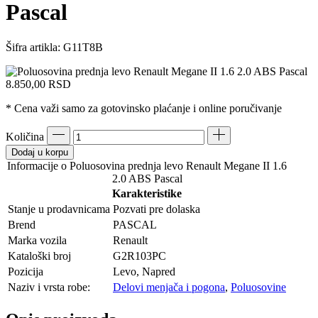
Pascal
Šifra artikla:
G11T8B
8.850,00
RSD
* Cena važi samo za gotovinsko plaćanje i online poručivanje
Količina
Dodaj u korpu
Informacije o Poluosovina prednja levo Renault Megane II 1.6
2.0 ABS Pascal
Karakteristike
Stanje u prodavnicama
Pozvati pre dolaska
Brend
PASCAL
Marka vozila
Renault
Kataloški broj
G2R103PC
Pozicija
Levo, Napred
Naziv i vrsta robe:
Delovi menjača i pogona
,
Poluosovine