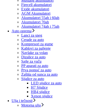
Mustang akumulatori
Firecell akumulatori
Exide akumulatori
AGM Akumulatori
Akumulatori 55ah i 60ah
Akumulatori 70ah
Akumulatori 74ah i 75ah
Auto oprema
Lanci za sneg
Cerade za auto
Kompresori za gume
Kablovi za paljenje
Navlake za volan
Dizalice za auto
Sajle za vuču
PP aparati za auto
Prva pomoć za auto
Zaštita od sunca za auto
Sijalice za auto
LED sijalice za auto
H7 Sijalice
HB4 sijalice
Xenon sijalice
Ulja i tečnosti
Motorna ulja