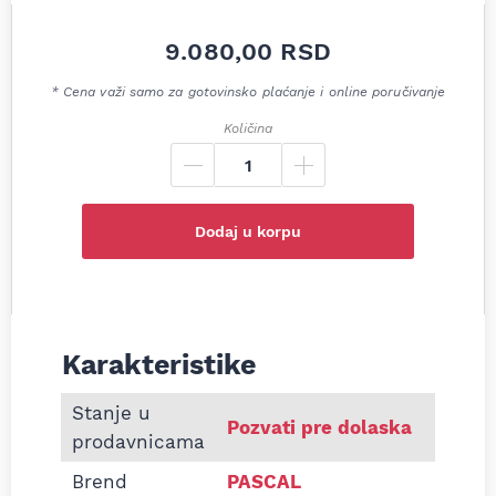
9.080,00
RSD
* Cena važi samo za gotovinsko plaćanje i online poručivanje
Količina
Dodaj u korpu
Karakteristike
Informacije o Poluosovina prednja desno Opel Ast
Stanje u
Pozvati pre dolaska
prodavnicama
Brend
PASCAL