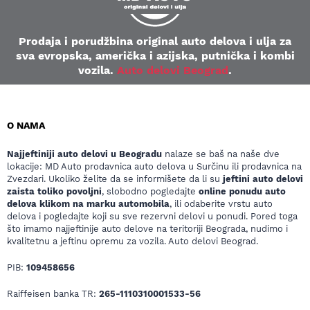
Prodaja i porudžbina original auto delova i ulja za
sva evropska, američka i azijska, putnička i kombi
vozila.
Auto delovi Beograd
.
O NAMA
Najjeftiniji auto delovi u Beogradu
nalaze se baš na naše dve
lokacije: MD Auto prodavnica auto delova u Surčinu ili prodavnica na
Zvezdari. Ukoliko želite da se informišete da li su
jeftini auto delovi
zaista toliko povoljni
, slobodno pogledajte
online ponudu auto
delova klikom na marku automobila
, ili odaberite vrstu auto
delova i pogledajte koji su sve rezervni delovi u ponudi. Pored toga
što imamo najjeftinije auto delove na teritoriji Beograda, nudimo i
kvalitetnu a jeftinu opremu za vozila. Auto delovi Beograd.
PIB:
109458656
Raiffeisen banka TR:
265-1110310001533-56