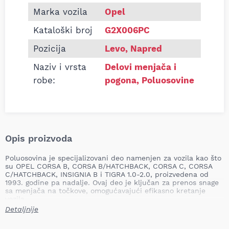
Marka vozila
Opel
Kataloški broj
G2X006PC
Pozicija
Levo, Napred
Naziv i vrsta
Delovi menjača i
robe:
pogona
,
Poluosovine
Opis proizvoda
Poluosovina je specijalizovani deo namenjen za vozila kao što
su OPEL CORSA B, CORSA B/HATCHBACK, CORSA C, CORSA
C/HATCHBACK, INSIGNIA B i TIGRA 1.0-2.0, proizvedena od
1993. godine pa nadalje. Ovaj deo je ključan za prenos snage
sa menjača na točkove, omogućavajući efikasno kretanje
vozila.
Detaljnije
U sistemu pogona, poluosovina igra vitalnu ulogu. Ako dođe
do njenog kvara, vožnja može postati izuzetno opasna.