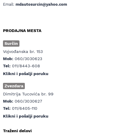
Email:
mdautosurcin@yahoo.com
PRODAJNA MESTA
Surčin
Vojvođanska br. 153
Mob:
060/3030623
Tel:
011/8443-608
Klikni i pošalji poruku
Zvezdara
Dimitrija Tucovića br. 99
Mob:
060/3030627
Tel:
011/6405-110
Klikni i pošalji poruku
Traženi delovi