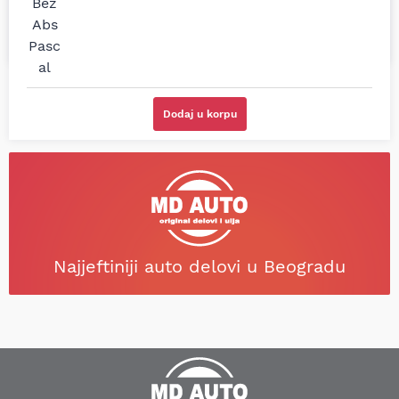
Svetlana Večerinović, Beograd
Stefan Savić, Beograd (Toyota
(Opel Astra)
RAV4)
Dodaj u korpu
Najjeftiniji auto delovi u Beogradu