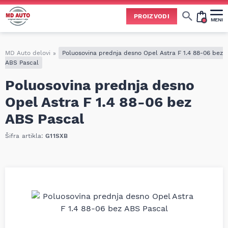
PROIZVODI
MENI
Cene svih vrsta ulja i aditiva trenutno su podložne čestim promenama
usled nestabilne situacije na tržištu i dešavanja na Bliskom istoku.
Zbog učestalih promena nabavnih cena, nije uvek moguće ažurirati cene na sajtu u realnom vremenu.
Molimo vas da pre poručivanja pozovete i proverite trenutno stanje i tačnu cenu.
MD Auto delovi
»
Poluosovina prednja desno Opel Astra F 1.4 88-06 bez
ABS Pascal
Poluosovina prednja desno
Opel Astra F 1.4 88-06 bez
ABS Pascal
Šifra artikla:
G11SXB