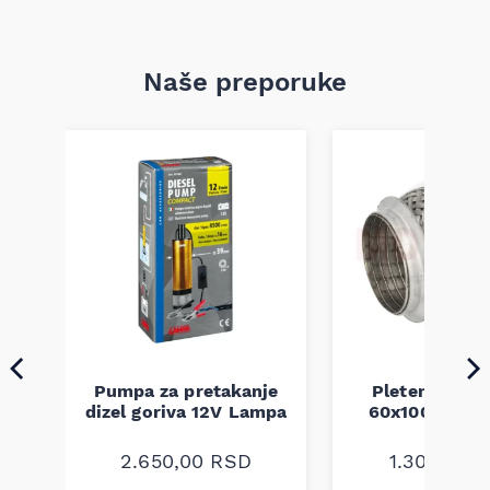
Naše preporuke
Pumpa za pretakanje
Pletenica au
a
dizel goriva 12V Lampa
60x100 unive
2.650,00
RSD
1.300,00
R