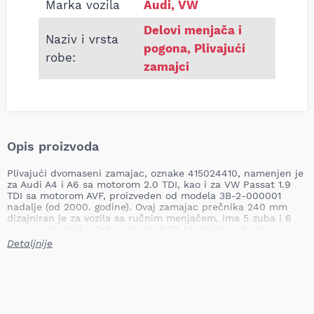
Marka vozila
Audi, VW
Delovi menjača i
Naziv i vrsta
pogona
,
Plivajući
robe:
zamajci
Opis proizvoda
Plivajući dvomaseni zamajac, oznake 415024410, namenjen je
za Audi A4 i A6 sa motorom 2.0 TDI, kao i za VW Passat 1.9
TDI sa motorom AVF, proizveden od modela 3B-2-000001
nadalje (od 2000. godine). Ovaj zamajac prečnika 240 mm
dizajniran je za vozila sa ručnim menjačem, ima 5 zuba i 6
rupa za montažu. Težina iznosi 11,70 kg. Njegova dvomasena
konstrukcija omogućava efikasno prigušivanje vibracija koje
Detaljnije
nastaju u radu dizel motora, čime se povećava komfor u
vožnji i štiti kompletan prenosni sistem od preuranjenog
habanja.
Broj zuba:
5
Prečnik:
240,0 mm