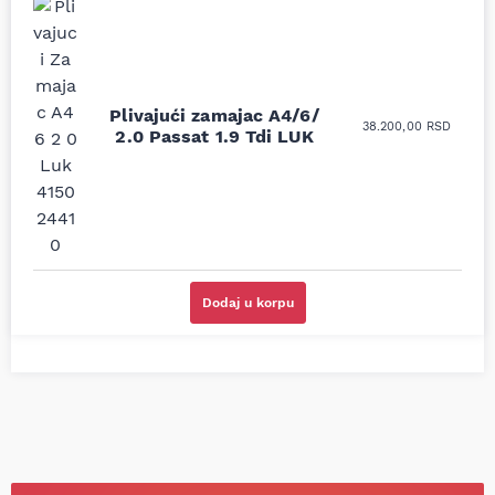
Uporedila sam sve
Odlična usluga i
moguće online
ljubazni prodavci.
prodavnice auto delova
Nisam bio siguran koji je
Plivajući zamajac A4/6/
i definitivno najbolje
tačan naziv i tip
38.200,00
RSD
2.0 Passat 1.9 Tdi LUK
cene su ovde. Kupila
kočionog cilindra bio
sam više puta auto
potreban za moju
delove iz MD Auto. Uvek
Tojotu, ali me je Miloš
dobra preporuka za
podsetio, istražio i
proizvođača i
preporučio
odgovarajuću opremu.
odgovarajućeg
Sve pohvale!
proizvođača.
Svetlana Večerinović, Beograd
Stefan Savić, Beograd (Toyota
Dodaj u korpu
(Opel Astra)
RAV4)