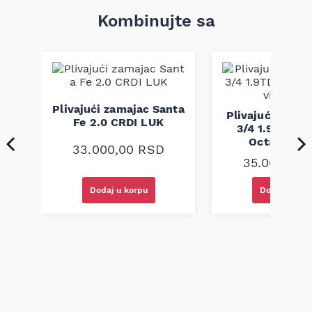
Tip menjača:
Ručni
Broj rupa za montažu:
6
Kombinujte sa
Težina:
11,70 kg
Kompatibilnost:
Audi A4, A6 2.0 TDI / VW Passat 1.9 TDI
AVF (od 2000.)
tra
Plivajući zamajac Santa
Plivajući zamaj
K
Fe 2.0 CRDI LUK
3/4 1.9TDI, P
Octavia Sa
33.000,00
RSD
35.000,00
Dodaj u korpu
Dodaj u kor