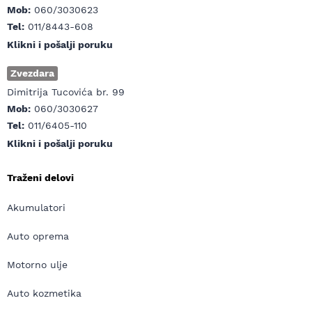
Mob:
060/3030623
Tel:
011/8443-608
Klikni i pošalji poruku
Zvezdara
Dimitrija Tucovića br. 99
Mob:
060/3030627
Tel:
011/6405-110
Klikni i pošalji poruku
Traženi delovi
Akumulatori
Auto oprema
Motorno ulje
Auto kozmetika