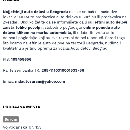
Najjeftiniji auto delovi u Beogradu
nalaze se baš na naše dve
lokacije: MD Auto prodavnica auto delova u Surčinu ili prodavnica na
Zvezdari. Ukoliko želite da se informišete da li su
jeftini auto delovi
zaista toliko povoljni
, slobodno pogledajte
online ponudu auto
delova klikom na marku automobila
, ili odaberite vrstu auto
delova i pogledajte koji su sve rezervni delovi u ponudi. Pored toga
što imamo najjeftinije auto delove na teritoriji Beograda, nudimo i
kvalitetnu a jeftinu opremu za vozila. Auto delovi Beograd.
PIB:
109458656
Raiffeisen banka TR:
265-1110310001533-56
Email:
mdautosurcin@yahoo.com
PRODAJNA MESTA
Surčin
Vojvođanska br. 153