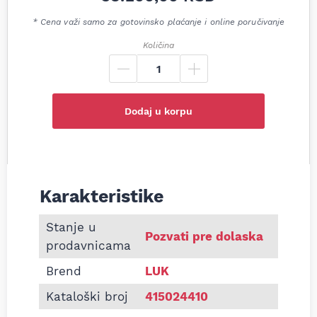
* Cena važi samo za gotovinsko plaćanje i online poručivanje
Količina
Dodaj u korpu
Karakteristike
Informacije o Plivajući zamajac A4/6/ 2.0 Passat 1.
Stanje u
Pozvati pre dolaska
prodavnicama
Brend
LUK
Kataloški broj
415024410