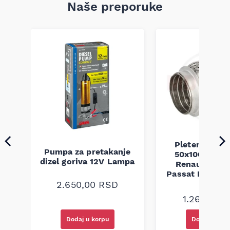
Naše preporuke
Pletenica au
Pumpa za pretakanje
50x100 Audi 
a
dizel goriva 12V Lampa
Renault Mega
Passat B5 B5.5 
94-08
2.650,00
RSD
1.260,00
R
Dodaj u korpu
Dodaj u kor