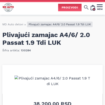
PROIZVODI
MENI
Cene svih vrsta ulja i aditiva trenutno su podložne čestim promenama
usled nestabilne situacije na tržištu i dešavanja na Bliskom istoku.
Zbog učestalih promena nabavnih cena, nije uvek moguće ažurirati cene na sajtu u realnom vremenu.
Molimo vas da pre poručivanja pozovete i proverite trenutno stanje i tačnu cenu.
MD Auto delovi
»
Plivajući zamajac A4/6/ 2.0 Passat 1.9 Tdi LUK
Plivajući zamajac A4/6/ 2.0
Passat 1.9 Tdi LUK
Šifra artikla:
130284
38.200,00
RSD