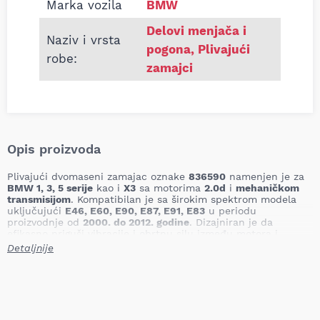
Marka vozila
BMW
Delovi menjača i
Naziv i vrsta
pogona
,
Plivajući
robe:
zamajci
Opis proizvoda
Plivajući dvomaseni zamajac oznake
836590
namenjen je za
BMW 1, 3, 5 serije
kao i
X3
sa motorima
2.0d
i
mehaničkom
transmisijom
. Kompatibilan je sa širokim spektrom modela
uključujući
E46, E60, E90, E87, E91, E83
u periodu
proizvodnje od
2000. do 2012. godine
. Dizajniran je da
efikasno priguši vibracije i obrtnu silu između motora i
menjača, produžava radni vek komponenti pogonskog sklopa i
Detaljnije
obezbeđuje tihu i glatku vožnju.
Zamajac ima
prečnik 240 mm
sa spoljnim prečnikom
289
mm
,
7 zuba
,
8 rupa za montažu
i
težinu 13,94 kg
. Uz proizvod
dolazi i
garnitura vijaka
za montažu, a debljina zamajca
iznosi
65,18 mm
. Obrtni moment pri pokretanju je
105 Nm
,