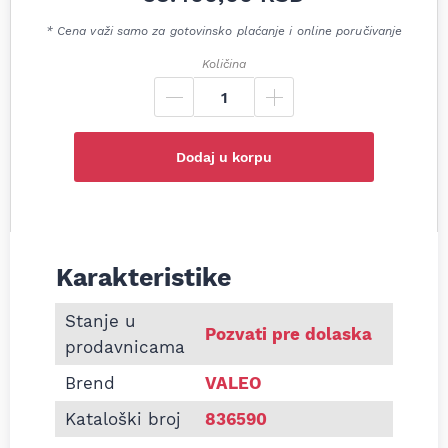
* Cena važi samo za gotovinsko plaćanje i online poručivanje
Količina
Dodaj u korpu
Karakteristike
Informacije o Plivajući zamajac BMW 1/3/5/X3 (E4
Stanje u
Pozvati pre dolaska
prodavnicama
Brend
VALEO
Kataloški broj
836590