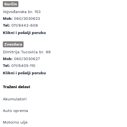
Surčin
Vojvođanska br. 153
Mob:
060/3030623
Tel:
011/8443-608
Klikni i pošalji poruku
Zvezdara
Dimitrija Tucovića br. 99
Mob:
060/3030627
Tel:
011/6405-110
Klikni i pošalji poruku
Traženi delovi
Akumulatori
Auto oprema
Motorno ulje