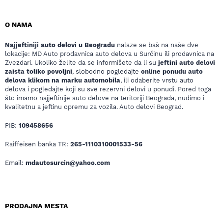
O NAMA
Najjeftiniji auto delovi u Beogradu
nalaze se baš na naše dve
lokacije: MD Auto prodavnica auto delova u Surčinu ili prodavnica na
Zvezdari. Ukoliko želite da se informišete da li su
jeftini auto delovi
zaista toliko povoljni
, slobodno pogledajte
online ponudu auto
delova klikom na marku automobila
, ili odaberite vrstu auto
delova i pogledajte koji su sve rezervni delovi u ponudi. Pored toga
što imamo najjeftinije auto delove na teritoriji Beograda, nudimo i
kvalitetnu a jeftinu opremu za vozila. Auto delovi Beograd.
PIB:
109458656
Raiffeisen banka TR:
265-1110310001533-56
Email:
mdautosurcin@yahoo.com
PRODAJNA MESTA