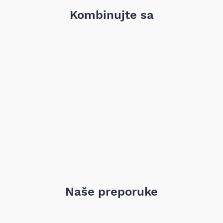
što osigurava optimalan prenos snage čak i pod većim
opterećenjima.
Kombinujte sa
Tip menjača:
Mehanička transmisija
Broj zuba:
7
Prečnik:
240 mm (unutrašnji) / 289 mm (spoljašnji)
Debljina:
65,18 mm
Obrtni moment pri pokretanju:
105 Nm
Broj rupa za montažu:
8
Težina:
13,94 kg
Dopunski proizvod:
Sa garniturom vijaka
Kompatibilnost:
BMW 1:
E87
BMW 3:
E46, E90, E91, Compact, Coupe, Touring,
Convertible
BMW 5:
E60, E61
BMW X3:
E83
Motor:
2.0d
Godine proizvodnje:
03.2000 – 06.2012
Naše preporuke