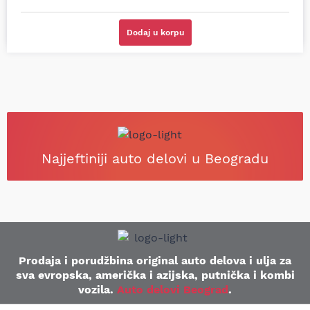
(Opel Astra)
RAV4)
Dodaj u korpu
Najjeftiniji auto delovi u Beogradu
Prodaja i porudžbina original auto delova i ulja za
sva evropska, američka i azijska, putnička i kombi
vozila.
Auto delovi Beograd
.