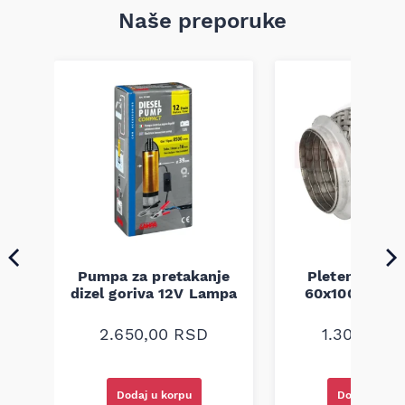
Naše preporuke
Pumpa za pretakanje
Pletenica au
a
dizel goriva 12V Lampa
60x100 unive
2.650,00
RSD
1.300,00
R
Dodaj u korpu
Dodaj u kor