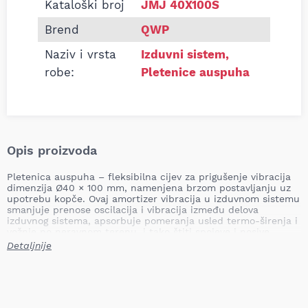
Kataloški broj
JMJ 40X100S
Brend
QWP
Naziv i vrsta
Izduvni sistem
,
robe:
Pletenice auspuha
Opis proizvoda
Pletenica auspuha – fleksibilna cijev za prigušenje vibracija
dimenzija Ø40 × 100 mm, namenjena brzom postavljanju uz
upotrebu kopče. Ovaj amortizer vibracija u izduvnom sistemu
smanjuje prenose oscilacija i vibracija između delova
izduvnog sistema, apsorbuje pomeranja usled termo-širenja i
vožnje po neravnom terenu, i tako štiti spojeve i nosive
elemente sistema. Neispravna ili dotrajala pletenica dovodi
Detaljnije
do pojačanih vibracija, pucanja priključaka i curenja izduvnih
gasova, što može prouzrokovati oštećenje prigušivača,
katalizatora ili priključnih cevi, pojavu buke i smanjenje
efikasnosti izduvnog sistema.