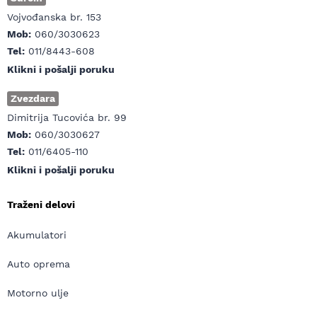
Vojvođanska br. 153
Mob:
060/3030623
Tel:
011/8443-608
Klikni i pošalji poruku
Zvezdara
Dimitrija Tucovića br. 99
Mob:
060/3030627
Tel:
011/6405-110
Klikni i pošalji poruku
Traženi delovi
Akumulatori
Auto oprema
Motorno ulje