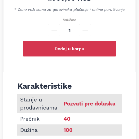
* Cena važi samo za gotovinsko plaćanje i online poručivanje
Količina
Dodaj u korpu
Karakteristike
Informacije o Pletenica auspuha 40x100 univerzal
Stanje u
Pozvati pre dolaska
prodavnicama
Prečnik
40
Dužina
100