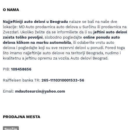
O NAMA
Najjeftiniji auto delovi u Beogradu
nalaze se baš na naše dve
lokacije: MD Auto prodavnica auto delova u Surčinu ili prodavnica na
Zvezdari. Ukoliko želite da se informišete da li su
jeftini auto delovi
zaista toliko povoljni
, slobodno pogledajte
online ponudu auto
delova klikom na marku automobila
, ili odaberite vrstu auto
delova i pogledajte koji su sve rezervni delovi u ponudi. Pored toga
što imamo najjeftinije auto delove na teritoriji Beograda, nudimo i
kvalitetnu a jeftinu opremu za vozila. Auto delovi Beograd.
PIB:
109458656
Raiffeisen banka TR:
265-1110310001533-56
Email:
mdautosurcin@yahoo.com
PRODAJNA MESTA
Surčin