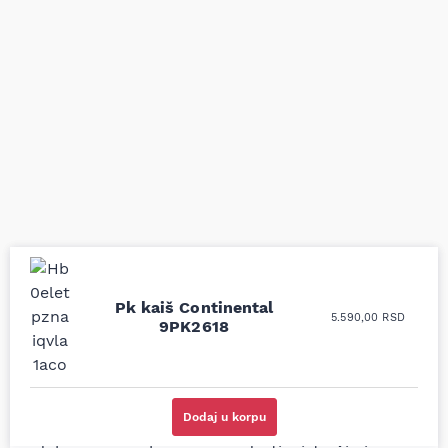
Pk kaiš Continental
Uporedila sam sve
Odlična usluga i
5.590,00
RSD
9PK2618
moguće online
ljubazni prodavci.
prodavnice auto delova
Nisam bio siguran koji je
i definitivno najbolje
tačan naziv i tip
cene su ovde. Kupila
kočionog cilindra bio
sam više puta auto
potreban za moju
Dodaj u korpu
delove iz MD Auto. Uvek
Tojotu, ali me je Miloš