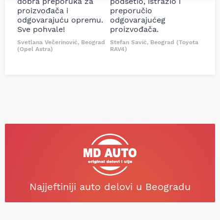
dobra preporuka za
podsetio, istražio i
proizvođača i
preporučio
odgovarajuću opremu.
odgovarajućeg
Sve pohvale!
proizvođača.
Svetlana Večerinović, Beograd
Stefan Savić, Beograd (Toyota
(Opel Astra)
RAV4)
Najjeftiniji auto delovi u Beogradu