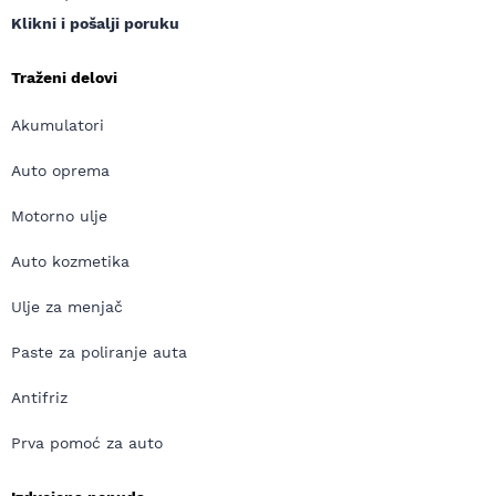
Klikni i pošalji poruku
Traženi delovi
Akumulatori
Auto oprema
Motorno ulje
Auto kozmetika
Ulje za menjač
Paste za poliranje auta
Antifriz
Prva pomoć za auto