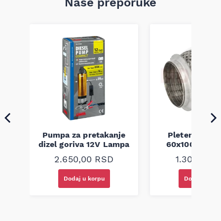
Naše preporuke
a
Pumpa za pretakanje
Pletenica au
dizel goriva 12V Lampa
60x100 unive
2.650,00
RSD
1.300,00
R
Dodaj u korpu
Dodaj u kor