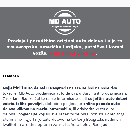
Prodaja i porudžbina original auto delova i ulja za
sva evropska, američka i azijska, putnička i kombi
vozila.
Auto delovi Beograd
.
O NAMA
Najjeftiniji auto delovi u Beogradu
nalaze se baš na naše dve
lokacije: MD Auto prodavnica auto delova u Surčinu ili prodavnica na
Zvezdari. Ukoliko želite da se informišete da li su
jeftini auto delovi
zaista toliko povoljni
, slobodno pogledajte
online ponudu auto
delova klikom na marku automobila
, ili odaberite vrstu auto
delova i pogledajte koji su sve rezervni delovi u ponudi. Pored toga
što imamo najjeftinije auto delove na teritoriji Beograda, nudimo i
kvalitetnu a jeftinu opremu za vozila. Auto delovi Beograd.