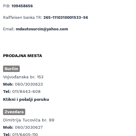
PIB:
109458656
Raiffeisen banka TR:
265-1110310001533-56
Email:
mdautosurcin@yahoo.com
PRODAJNA MESTA
Surčin
Vojvođanska br. 153
Mob:
060/3030623
Tel:
011/8443-608
Klikni i pošalji poruku
Zvezdara
Dimitrija Tucovića br. 99
Mob:
060/3030627
Tel:
011/6405-110