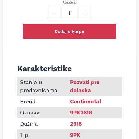
Količina
Dodaj u korpu
Karakteristike
Informacije o Pk kaiš Continental 9PK2618
Stanje u
Pozvati pre
prodavnicama
dolaska
Brend
Continental
Oznaka
9PK2618
Dužina
2618
Tip
9PK