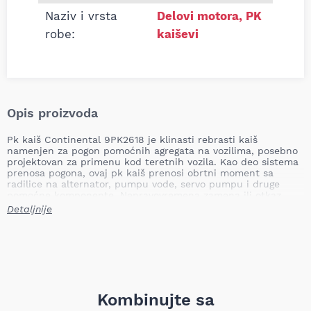
Naziv i vrsta
Delovi motora
,
PK
robe:
kaiševi
Opis proizvoda
Pk kaiš Continental 9PK2618 je klinasti rebrasti kaiš
namenjen za pogon pomoćnih agregata na vozilima, posebno
projektovan za primenu kod teretnih vozila. Kao deo sistema
prenosa pogona, ovaj pk kaiš prenosi obrtni moment sa
radilice na alternator, pumpu vode, servo pumpu i druge
pomoćne komponente. Nepravovremena zamena ili otkaz
kaiša može dovesti do gubitka pogona pomoćnih uređaja,
Detaljnije
pregrevanja motora, pražnjenja akumulatora i rizika od
zastoja vozila, pa je redovno vizuelno i funkcionalno praćenje
kaiša kritično za pouzdanost i bezbednost vozila.
Dužina: 2618 mm
Broj rebara: 9
Namena vozila: teretna vozila
Težina: 0,387 kg
Kombinujte sa