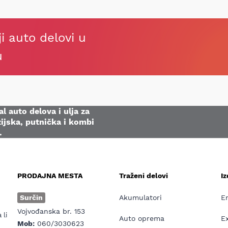
ji auto delovi u
u
l auto delova i ulja za
ijska, putnička i kombi
.
PRODAJNA MESTA
Traženi delovi
I
e
Surčin
Akumulatori
E
Vojvođanska br. 153
 li
Auto oprema
E
Mob:
060/3030623