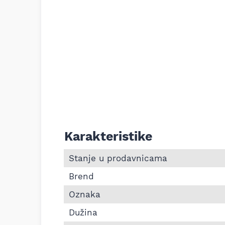
Karakteristike
Informacije o Pk kaiš Continental 9PK233
Stanje u prodavnicama
Brend
Oznaka
Dužina