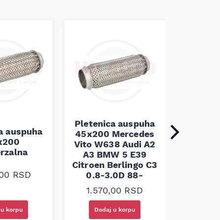
Pletenica auspuha
ca auspuha
45x200 Mercedes
Pleten
x200
Vito W638 Audi A2
45x100 
erzalna
A3 BMW 5 E39
Citroen Berlingo C3
1.10
,00
RSD
0.8-3.0D 88-
1.570,00
RSD
 u korpu
Dodaj u korpu
Doda