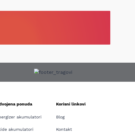
zdvojena ponuda
Korisni linkovi
nergizer akumulatori
Blog
xide akumulatori
Kontakt