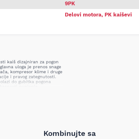
9PK
Delovi motora
,
PK kaiševi
sti kaiš dizajniran za pogon
 glavna uloga je prenos snage
jača, kompresor klime i druge
ije i pravog zategnutosti.
dolazi do gubitka pogona
kasnosti punjenja
 komponenti, što može
uplje popravke.
Kombinujte sa
dnih materijala i precizne