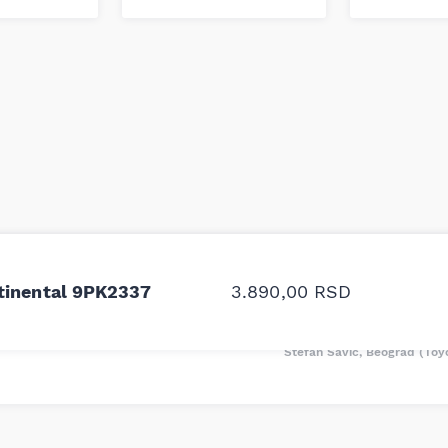
odavnice auto delova i
Odlična usluga i ljub
upila sam više puta auto
tačan naziv i tip koč
tinental 9PK2337
3.890,00
RSD
oruka za proizvođača i
ali me je Miloš podse
proizvođača.
Stefan Savić, Beograd (Toy