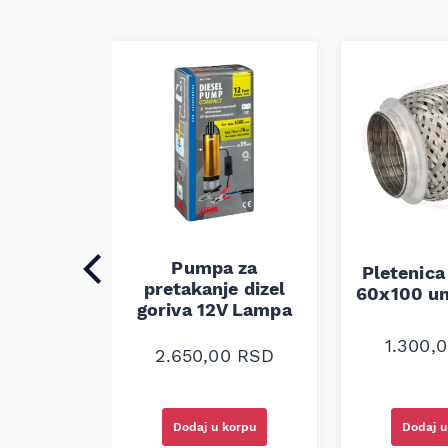
auspuha
verzalna
Pumpa za
Pletenica
0
RSD
pretakanje dizel
60x100 un
goriva 12V Lampa
1.300,
2.650,00
RSD
korpu
Dodaj u korpu
Dodaj u