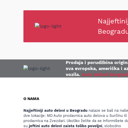
Najjeftini
Beograd
Prodaja i porudžbina origina
sva evropska, američka i az
vozila.
Auto delovi Beograd
O NAMA
Najjeftiniji auto delovi u Beogradu
nalaze se baš na naš
dve lokacije: MD Auto prodavnica auto delova u Surčinu ili
prodavnica na Zvezdari. Ukoliko želite da se informišete da
su
jeftini auto delovi zaista toliko povoljni
, slobodno