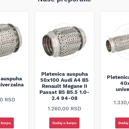
Pletenica auspuha
Pleteni
 auspuha
50x100 Audi A4 B5
40
iverzalna
Renault Megane II
univ
Passat B5 B5.5 1.0-
2.4 94-08
00
RSD
1.330
1.260,00
RSD
 korpu
Dodaj u korpu
Dodaj