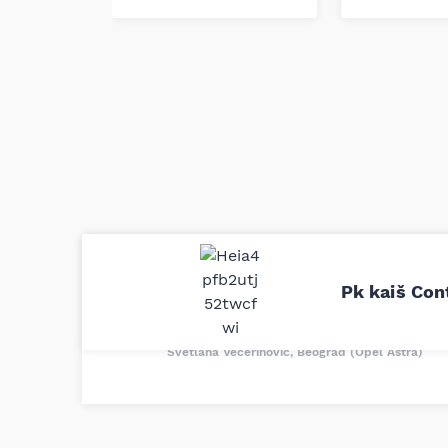
Uporedila sam sve moguće online pr
definitivno najbolje cene su ovde. K
Pk kaiš Con
delove iz MD Auto. Uvek dobra prep
odgovarajuću opremu. Sve pohvale!
Svetlana Večerinović, Beograd (Opel Astra)