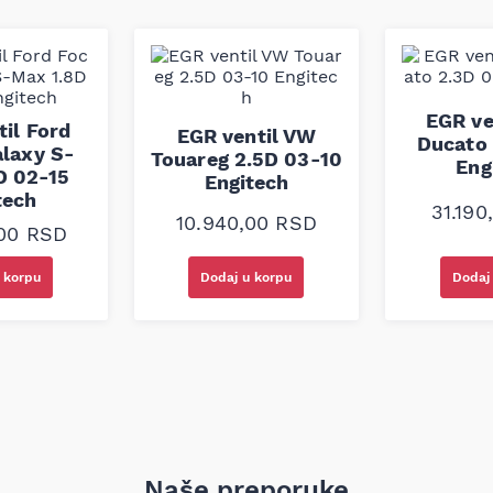
ost, otpornost na habanje i
 je izrađen prema fabričkim
ntaže i performansi u
EGR ve
il Ford
EGR ventil VW
Ducato 
alaxy S-
Touareg 2.5D 03-10
Eng
D 02-15
Engitech
tech
31.19
10.940,00
RSD
,00
RSD
 korpu
Dodaj u korpu
Dodaj
Naše preporuke