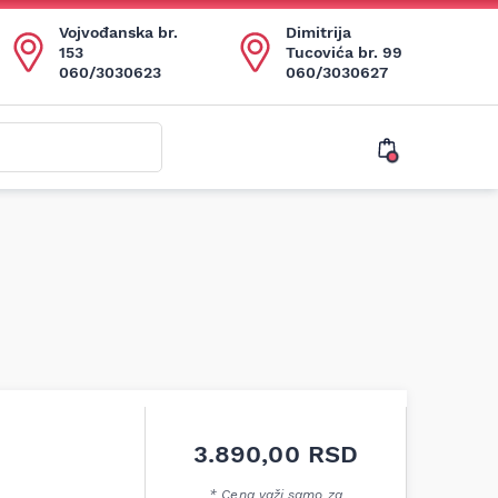
Vojvođanska br.
Dimitrija
153
Tucovića br. 99
060/3030623
060/3030627
3.890,00
RSD
* Cena važi samo za