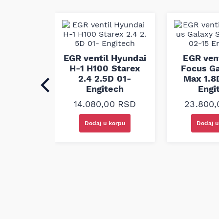
proizvodne kontrole, što omogućava dugotrajn
stabilno prianjanje rebra kaiša. Ovaj pk kaiš
standardima kako bi odgovarao zahtevima mo
originalnim sistemima vozila.
l Fiat
EGR ventil Hyundai
EGR vent
.3D 06-
H-1 H100 Starex
Focus G
ech
2.4 2.5D 01-
Max 1.8
Engitech
Engi
0
RSD
14.080,00
RSD
23.800
korpu
Dodaj u korpu
Dodaj u