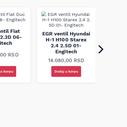
EGR v
ntil Fiat
Focus 
EGR ventil Hyundai
2.3D 06-
Max 1
H-1 H100 Starex
itech
En
2.4 2.5D 01-
Engitech
0,00
RSD
23.8
14.080,00
RSD
 u korpu
Dodaj u korpu
Doda