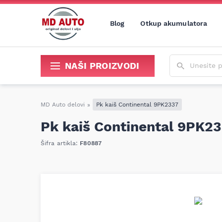
Blog
Otkup akumulatora
Unesite poja
NAŠI PROIZVODI
Sredstva za održavanje i popravku
MD Auto delovi
»
Pk kaiš Continental 9PK2337
Pk kaiš Continental 9PK2
Šifra artikla:
F80887